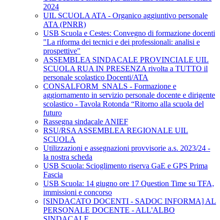
2024
UIL SCUOLA ATA - Organico aggiuntivo personale
ATA (PNRR)
USB Scuola e Cestes: Convegno di formazione docenti
"La riforma dei tecnici e dei professionali: analisi e
prospettive"
ASSEMBLEA SINDACALE PROVINCIALE UIL
SCUOLA RUA IN PRESENZA rivolta a TUTTO il
personale scolastico Docenti/ATA
CONSALFORM_SNALS - Formazione e
aggiornamento in servizio personale docente e dirigente
scolastico - Tavola Rotonda “Ritorno alla scuola del
futuro
Rassegna sindacale ANIEF
RSU/RSA ASSEMBLEA REGIONALE UIL
SCUOLA
Utilizzazioni e assegnazioni provvisorie a.s. 2023/24 -
la nostra scheda
USB Scuola: Scioglimento riserva GaE e GPS Prima
Fascia
USB Scuola: 14 giugno ore 17 Question Time su TFA,
immissioni e concorso
[SINDACATO DOCENTI - SADOC INFORMA] AL
PERSONALE DOCENTE - ALL'ALBO
SINDACALE