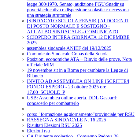
legge 300/1970. Senato, audizione FGU/Snadir su
povertà educativa e dispersione scolastica: necessaria
una strategia strutturale
[SINDACATO SCUOLA FENSIR ] AI DOCENTI
DI POSTO NORMALE E SOSTEGNO -
ALL'ALBO SINDACALE - COMUNICATO
SCIOPERO INTERA GIORNATA 12 DICEMBRE
2025
assemblea sindacale ANIEF del 19/12/2025
Comunicato Sindacale Cobas della Scuola
Posizioni economiche ATA – Rinvio delle prove. Nota
ufficiale MIM
19 novembre sit in a Roma per cambiare la Legge di
Bilancio
INVITO AD ASSEMBLEA ON LINE ISCRITTE/I
FONDO ESPERO - 23 ottobre 2025 ore
17.00_SCUOLE_P
USB: Assemblea online aperta. DDL Gasparri:
conoscerlo per combatterlo
corso "formazione-aggiornamento"provinciale per RSU
RASSEGNA SINDACALE N. 16 2025
Risultati Elezioni RSU 2025
Elezioni rsu
CA Dirigente scolastico - Convegno Padova 28