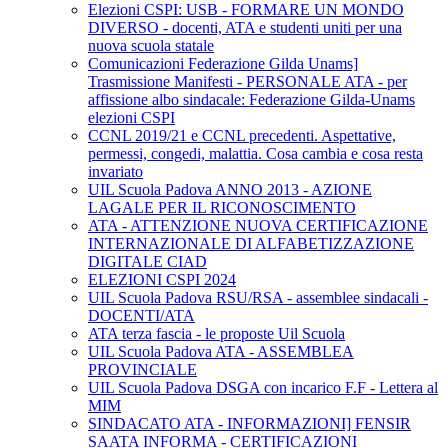
Elezioni CSPI: USB - FORMARE UN MONDO
DIVERSO - docenti, ATA e studenti uniti per una
nuova scuola statale
Comunicazioni Federazione Gilda Unams]
Trasmissione Manifesti - PERSONALE ATA - per
affissione albo sindacale: Federazione Gilda-Unams
elezioni CSPI
CCNL 2019/21 e CCNL precedenti. Aspettative,
permessi, congedi, malattia. Cosa cambia e cosa resta
invariato
UIL Scuola Padova ANNO 2013 - AZIONE
LAGALE PER IL RICONOSCIMENTO
ATA - ATTENZIONE NUOVA CERTIFICAZIONE
INTERNAZIONALE DI ALFABETIZZAZIONE
DIGITALE CIAD
ELEZIONI CSPI 2024
UIL Scuola Padova RSU/RSA - assemblee sindacali -
DOCENTI/ATA
ATA terza fascia - le proposte Uil Scuola
UIL Scuola Padova ATA - ASSEMBLEA
PROVINCIALE
UIL Scuola Padova DSGA con incarico F.F - Lettera al
MIM
SINDACATO ATA - INFORMAZIONI] FENSIR
SAATA INFORMA - CERTIFICAZIONI