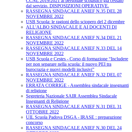
CCNL 2019/2021 al personale scolastico già cessato
dal servizio. DISPOSIZIONI OPERATIVE.
RASSEGNA SINDACALE ANIEF N.35 DEL 28
NOVEMBRE 2022
USB Scuola: le ragioni dello sciopero del 2 dicembre
ALL'ALBO SINDACALE E AI DOCENTI DI
RELIGIONE
RASSEGNA SINDACALE ANIEF N.34 DEL 21
NOVEMBRE 2022
RASSEGNA SINDACALE ANIEF N.33 DEL 14
NOVEMBRE 2022
USB Scuola e Cestes - Corso di formazione “Includere
per non separare nella scuola: il nuovo PEI tra
burocrazia e nuovi modelli inclusivi”
RASSEGNA SINDACALE ANIEF N.32 DEL 07
NOVEMBRE 2022
ERRATA CORRIGE - Assemblea sindacale insegnanti
di religione
Segreteria Nazionale SAIR Assemblea Sindacale
Insegnanti di Religione
RASSEGNA SINDACALE ANIEF N.31 DEL 31
OTTOBRE 2022
UIL Scuola Padova DSGA - IRASE : preparazione
concorso
RASSEGNA SINDACALE ANIEF N.30 DEL 24