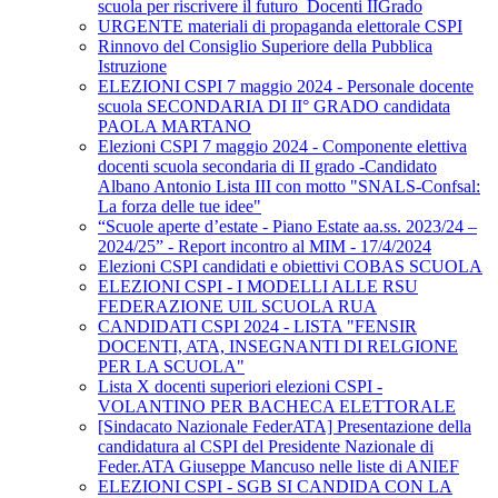
scuola per riscrivere il futuro_Docenti IIGrado
URGENTE materiali di propaganda elettorale CSPI
Rinnovo del Consiglio Superiore della Pubblica
Istruzione
ELEZIONI CSPI 7 maggio 2024 - Personale docente
scuola SECONDARIA DI II° GRADO candidata
PAOLA MARTANO
Elezioni CSPI 7 maggio 2024 - Componente elettiva
docenti scuola secondaria di II grado -Candidato
Albano Antonio Lista III con motto "SNALS-Confsal:
La forza delle tue idee"
“Scuole aperte d’estate - Piano Estate aa.ss. 2023/24 –
2024/25” - Report incontro al MIM - 17/4/2024
Elezioni CSPI candidati e obiettivi COBAS SCUOLA
ELEZIONI CSPI - I MODELLI ALLE RSU
FEDERAZIONE UIL SCUOLA RUA
CANDIDATI CSPI 2024 - LISTA "FENSIR
DOCENTI, ATA, INSEGNANTI DI RELGIONE
PER LA SCUOLA"
Lista X docenti superiori elezioni CSPI -
VOLANTINO PER BACHECA ELETTORALE
[Sindacato Nazionale FederATA] Presentazione della
candidatura al CSPI del Presidente Nazionale di
Feder.ATA Giuseppe Mancuso nelle liste di ANIEF
ELEZIONI CSPI - SGB SI CANDIDA CON LA