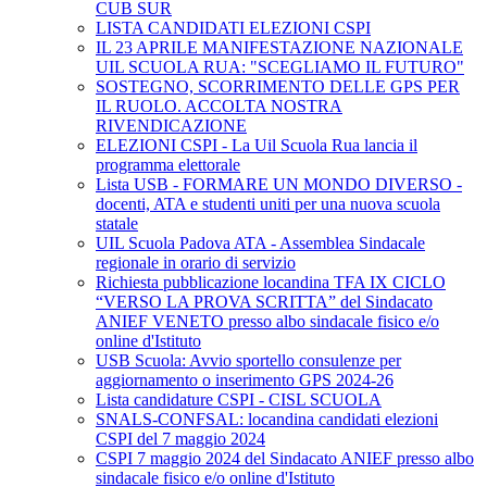
CUB SUR
LISTA CANDIDATI ELEZIONI CSPI
IL 23 APRILE MANIFESTAZIONE NAZIONALE
UIL SCUOLA RUA: "SCEGLIAMO IL FUTURO"
SOSTEGNO, SCORRIMENTO DELLE GPS PER
IL RUOLO. ACCOLTA NOSTRA
RIVENDICAZIONE
ELEZIONI CSPI - La Uil Scuola Rua lancia il
programma elettorale
Lista USB - FORMARE UN MONDO DIVERSO -
docenti, ATA e studenti uniti per una nuova scuola
statale
UIL Scuola Padova ATA - Assemblea Sindacale
regionale in orario di servizio
Richiesta pubblicazione locandina TFA IX CICLO
“VERSO LA PROVA SCRITTA” del Sindacato
ANIEF VENETO presso albo sindacale fisico e/o
online d'Istituto
USB Scuola: Avvio sportello consulenze per
aggiornamento o inserimento GPS 2024-26
Lista candidature CSPI - CISL SCUOLA
SNALS-CONFSAL: locandina candidati elezioni
CSPI del 7 maggio 2024
CSPI 7 maggio 2024 del Sindacato ANIEF presso albo
sindacale fisico e/o online d'Istituto