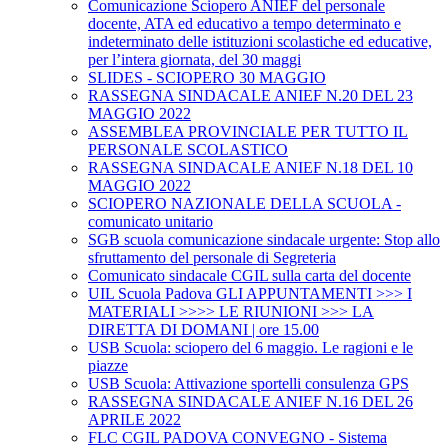
Comunicazione Sciopero ANIEF del personale
docente, ATA ed educativo a tempo determinato e
indeterminato delle istituzioni scolastiche ed educative,
per l’intera giornata, del 30 maggi
SLIDES - SCIOPERO 30 MAGGIO
RASSEGNA SINDACALE ANIEF N.20 DEL 23
MAGGIO 2022
ASSEMBLEA PROVINCIALE PER TUTTO IL
PERSONALE SCOLASTICO
RASSEGNA SINDACALE ANIEF N.18 DEL 10
MAGGIO 2022
SCIOPERO NAZIONALE DELLA SCUOLA -
comunicato unitario
SGB scuola comunicazione sindacale urgente: Stop allo
sfruttamento del personale di Segreteria
Comunicato sindacale CGIL sulla carta del docente
UIL Scuola Padova GLI APPUNTAMENTI >>> I
MATERIALI >>>> LE RIUNIONI >>> LA
DIRETTA DI DOMANI | ore 15.00
USB Scuola: sciopero del 6 maggio. Le ragioni e le
piazze
USB Scuola: Attivazione sportelli consulenza GPS
RASSEGNA SINDACALE ANIEF N.16 DEL 26
APRILE 2022
FLC CGIL PADOVA CONVEGNO - Sistema