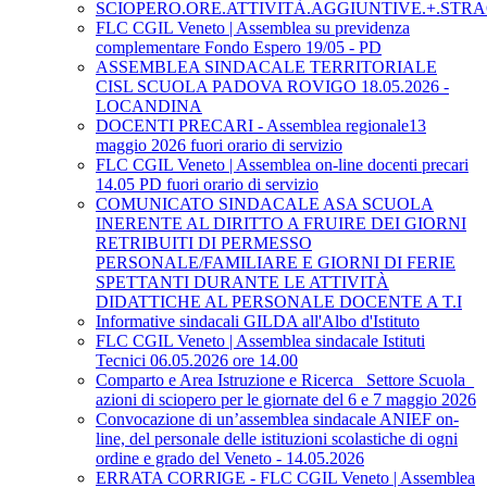
SCIOPERO.ORE.ATTIVITÀ.AGGIUNTIVE.+.STRA
FLC CGIL Veneto | Assemblea su previdenza
complementare Fondo Espero 19/05 - PD
ASSEMBLEA SINDACALE TERRITORIALE
CISL SCUOLA PADOVA ROVIGO 18.05.2026 -
LOCANDINA
DOCENTI PRECARI - Assemblea regionale13
maggio 2026 fuori orario di servizio
FLC CGIL Veneto | Assemblea on-line docenti precari
14.05 PD fuori orario di servizio
COMUNICATO SINDACALE ASA SCUOLA
INERENTE AL DIRITTO A FRUIRE DEI GIORNI
RETRIBUITI DI PERMESSO
PERSONALE/FAMILIARE E GIORNI DI FERIE
SPETTANTI DURANTE LE ATTIVITÀ
DIDATTICHE AL PERSONALE DOCENTE A T.I
Informative sindacali GILDA all'Albo d'Istituto
FLC CGIL Veneto | Assemblea sindacale Istituti
Tecnici 06.05.2026 ore 14.00
Comparto e Area Istruzione e Ricerca_ Settore Scuola_
azioni di sciopero per le giornate del 6 e 7 maggio 2026
Convocazione di un’assemblea sindacale ANIEF on-
line, del personale delle istituzioni scolastiche di ogni
ordine e grado del Veneto - 14.05.2026
ERRATA CORRIGE - FLC CGIL Veneto | Assemblea