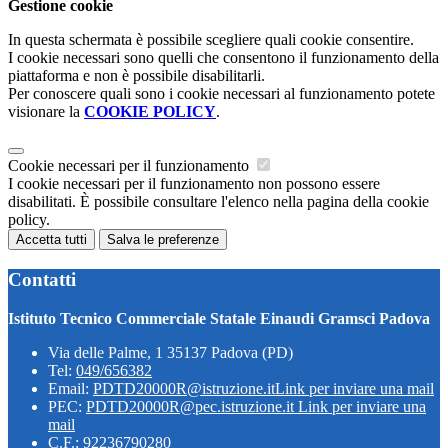
Gestione cookie
In questa schermata è possibile scegliere quali cookie consentire.
I cookie necessari sono quelli che consentono il funzionamento della
piattaforma e non è possibile disabilitarli.
Per conoscere quali sono i cookie necessari al funzionamento potete
visionare la
COOKIE POLICY
.
Cookie necessari per il funzionamento
I cookie necessari per il funzionamento non possono essere
disabilitati. È possibile consultare l'elenco nella pagina della cookie
policy.
Accetta tutti
Salva le preferenze
Contatti
Istituto Tecnico Commerciale Statale Einaudi Gramsci Padova
Via delle Palme, 1 35137 Padova (PD)
Tel:
049/656382
Email:
PDTD20000R@istruzione.it
Link per inviare una mail
PEC:
PDTD20000R@pec.istruzione.it
Link per inviare una
mail
C.F.: 92236790280