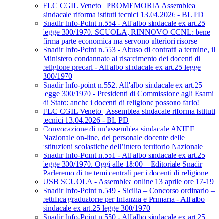
FLC CGIL Veneto | PROMEMORIA Assemblea
sindacale riforma istituti tecnici 13.04.2026 - BL PD
Snadir Info-Point n.554 - All'albo sindacale ex art.25
legge 300/1970. SCUOLA, RINNOVO CCNL: bene
firma parte economica ma servono ulteriori risorse
Snadir Info-Point n.553 - Abuso di contratti a termine, il
Ministero condannato al risarcimento dei docenti di
religione precari - All'albo sindacale ex art.25 legge
300/1970
Snadir Info-point n.552. All'albo sindacale ex art.25
legge 300/1970 - Presidenti di Commissione agli Esami
di Stato: anche i docenti di religione possono farlo!
FLC CGIL Veneto | Assemblea sindacale riforma istituti
tecnici 13.04.2026 - BL PD
Convocazione di un’assemblea sindacale ANIEF
Nazionale on-line, del personale docente delle
istituzioni scolastiche dell’intero territorio Nazionale
Snadir Info-Point n.551 - All'albo sindacale ex art.25
legge 300/1970. Oggi alle 18:00 – Editoriale Snadir
Parleremo di tre temi centrali per i docenti di religione.
USB SCUOLA - Assemblea online 13 aprile ore 17-19
Snadir Info-Point n.549 - Sicilia – Concorso ordinario –
rettifica graduatorie per Infanzia e Primaria - All'albo
sindacale ex art.25 legge 300/1970
Snadir Info-Point n.550 - All'albo sindacale ex art.25