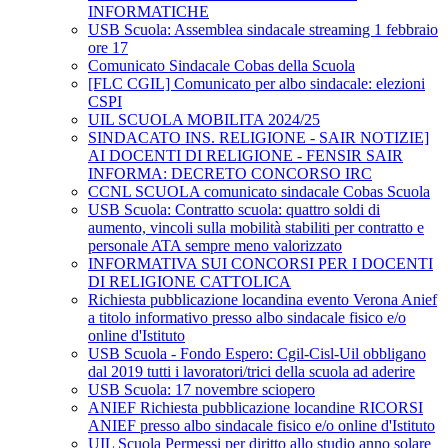
INFORMATICHE
USB Scuola: Assemblea sindacale streaming 1 febbraio
ore 17
Comunicato Sindacale Cobas della Scuola
[FLC CGIL] Comunicato per albo sindacale: elezioni
CSPI
UIL SCUOLA MOBILITA 2024/25
SINDACATO INS. RELIGIONE - SAIR NOTIZIE]
AI DOCENTI DI RELIGIONE - FENSIR SAIR
INFORMA: DECRETO CONCORSO IRC
CCNL SCUOLA comunicato sindacale Cobas Scuola
USB Scuola: Contratto scuola: quattro soldi di
aumento, vincoli sulla mobilità stabiliti per contratto e
personale ATA sempre meno valorizzato
INFORMATIVA SUI CONCORSI PER I DOCENTI
DI RELIGIONE CATTOLICA
Richiesta pubblicazione locandina evento Verona Anief
a titolo informativo presso albo sindacale fisico e/o
online d'Istituto
USB Scuola - Fondo Espero: Cgil-Cisl-Uil obbligano
dal 2019 tutti i lavoratori/trici della scuola ad aderire
USB Scuola: 17 novembre sciopero
ANIEF Richiesta pubblicazione locandine RICORSI
ANIEF presso albo sindacale fisico e/o online d'Istituto
UIL Scuola Permessi per diritto allo studio anno solare