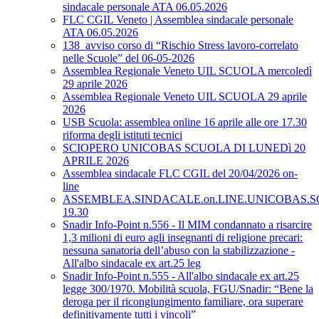
sindacale personale ATA 06.05.2026
FLC CGIL Veneto | Assemblea sindacale personale
ATA 06.05.2026
138_avviso corso di “Rischio Stress lavoro-correlato
nelle Scuole” del 06-05-2026
Assemblea Regionale Veneto UIL SCUOLA mercoledì
29 aprile 2026
Assemblea Regionale Veneto UIL SCUOLA 29 aprile
2026
USB Scuola: assemblea online 16 aprile alle ore 17.30
riforma degli istituti tecnici
SCIOPERO UNICOBAS SCUOLA DI LUNEDì 20
APRILE 2026
Assemblea sindacale FLC CGIL del 20/04/2026 on-
line
ASSEMBLEA.SINDACALE.on.LINE.UNICOBAS.SCU
19.30
Snadir Info-Point n.556 - Il MIM condannato a risarcire
1,3 milioni di euro agli insegnanti di religione precari:
nessuna sanatoria dell’abuso con la stabilizzazione -
All'albo sindacale ex art.25 leg
Snadir Info-Point n.555 - All'albo sindacale ex art.25
legge 300/1970. Mobilità scuola, FGU/Snadir: “Bene la
deroga per il ricongiungimento familiare, ora superare
definitivamente tutti i vincoli”