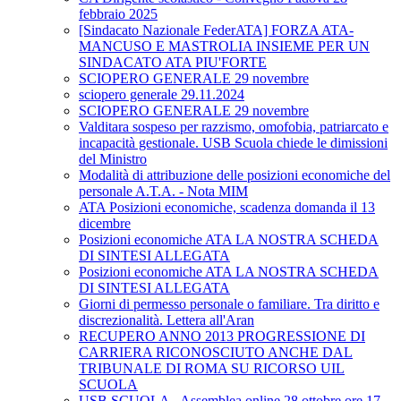
febbraio 2025
[Sindacato Nazionale FederATA] FORZA ATA-
MANCUSO E MASTROLIA INSIEME PER UN
SINDACATO ATA PIU'FORTE
SCIOPERO GENERALE 29 novembre
sciopero generale 29.11.2024
SCIOPERO GENERALE 29 novembre
Valditara sospeso per razzismo, omofobia, patriarcato e
incapacità gestionale. USB Scuola chiede le dimissioni
del Ministro
Modalità di attribuzione delle posizioni economiche del
personale A.T.A. - Nota MIM
ATA Posizioni economiche, scadenza domanda il 13
dicembre
Posizioni economiche ATA LA NOSTRA SCHEDA
DI SINTESI ALLEGATA
Posizioni economiche ATA LA NOSTRA SCHEDA
DI SINTESI ALLEGATA
Giorni di permesso personale o familiare. Tra diritto e
discrezionalità. Lettera all'Aran
RECUPERO ANNO 2013 PROGRESSIONE DI
CARRIERA RICONOSCIUTO ANCHE DAL
TRIBUNALE DI ROMA SU RICORSO UIL
SCUOLA
USB SCUOLA - Assemblea online 28 ottobre ore 17