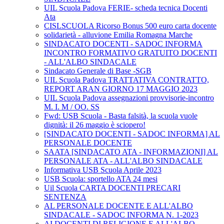
UIL Scuola Padova FERIE- scheda tecnica Docenti
Ata
CISLSCUOLA Ricorso Bonus 500 euro carta docente
solidarietà - alluvione Emilia Romagna Marche
SINDACATO DOCENTI - SADOC INFORMA
INCONTRO FORMATIVO GRATUITO DOCENTI
- ALL'ALBO SINDACALE
Sindacato Generale di Base -SGB
UIL Scuola Padova TRATTATIVA CONTRATTO,
REPORT ARAN GIORNO 17 MAGGIO 2023
UIL Scuola Padova assegnazioni provvisorie-incontro
M. I. M / OO. SS
Fwd: USB Scuola - Basta falsità, la scuola vuole
dignità: il 26 maggio è sciopero!
[SINDACATO DOCENTI - SADOC INFORMA] AL
PERSONALE DOCENTE
SAATA [SINDACATO ATA - INFORMAZIONI] AL
PERSONALE ATA - ALL'ALBO SINDACALE
Informativa USB Scuola Aprile 2023
USB Scuola: sportello ATA 24 mesi
Uil Scuola CARTA DOCENTI PRECARI
SENTENZA
AL PERSONALE DOCENTE E ALL'ALBO
SINDACALE - SADOC INFORMA N. 1-2023
AI DOCENTI DI RELIGIONE E ALL'ALBO