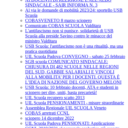
SINDACALE - SAIR INFORMA N. 3
Al via le domande di mobilità 2023/24: sportello USB
Scuola
COBASVENETO 8 marzo sciopero
Comunicato COBAS SCUOLA Valditara
L'antifascismo non si punisce, solidarietà di USB
Scuola alla preside Savino contro le minacce del
ministro Valditara
USB Scuola: l'antifascismo non è una ritualità, ma una
pratica quotidiana
UIL Scuola Padova CONVEGNO - sabato 25 febbraio
SGB scuola COMUNICATO SINDACALE:
CHIUSURA DI 482 SCUOLE NELLE REGIONI
DEL SUD, GABBIE SALARIALI E VINCOLI
ALLA MOBILITA’ PER I DOCENTI. QUESTA È
L’IDEA DI NAZIONE DEL GOVERNO MELONI
USB Scuola: 10 febbraio docenti, ATA e studenti in
sciopero per dire, uniti, basta precarietà!
UIL Scuola recupero scatto 2013
UIL Scuola PENSIONAMENTI - misure straordinarie
Assemblea Regionale UIL SCUOLA Veneto
COBAS arretrati CCNL
sciopero 14 dicembre 2022
UIL Scuola Padova PENSIONATI: Applicazione