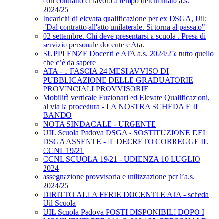
con contratto di lavoro a tempo determinato a.s.
2024/25
Incarichi di elevata qualificazione per ex DSGA, Uil:
"Dal contratto all'atto unilaterale. Si torna al passato"
02 settembre. Chi deve presentarsi a scuola . Presa di
servizio personale docente e Ata.
SUPPLENZE Docenti e ATA a.s. 2024/25: tutto quello
che c’è da sapere
ATA - 1 FASCIA 24 MESI AVVISO DI
PUBBLICAZIONE DELLE GRADUATORIE
PROVINCIALI PROVVISORIE
Mobilità verticale Fuzionari ed Elevate Qualificazioni,
al via la procedura - LA NOSTRA SCHEDA E IL
BANDO
NOTA SINDACALE - URGENTE
UIL Scuola Padova DSGA - SOSTITUZIONE DEL
DSGA ASSENTE - IL DECRETO CORREGGE IL
CCNL 19/21
CCNL SCUOLA 19/21 - UDIENZA 10 LUGLIO
2024
assegnazione provvisoria e utilizzazione per l’a.s.
2024/25
DIRITTO ALLA FERIE DOCENTI E ATA - scheda
Uil Scuola
UIL Scuola Padova POSTI DISPONIBILI DOPO I