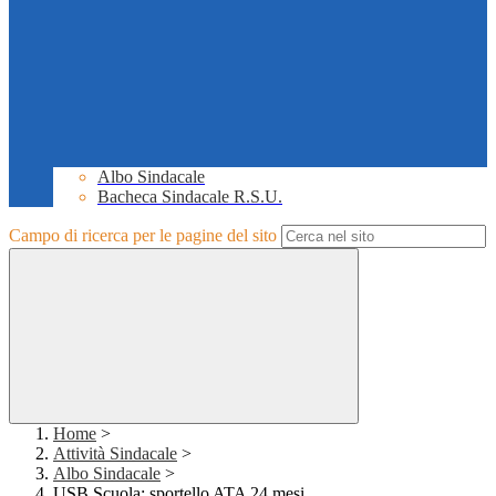
Albo Sindacale
Bacheca Sindacale R.S.U.
Campo di ricerca per le pagine del sito
Home
>
Attività Sindacale
>
Albo Sindacale
>
USB Scuola: sportello ATA 24 mesi