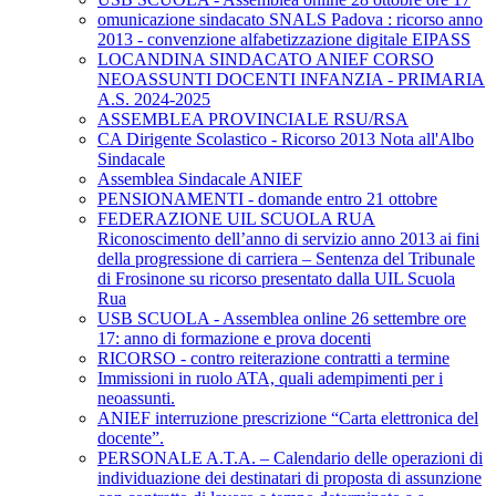
omunicazione sindacato SNALS Padova : ricorso anno
2013 - convenzione alfabetizzazione digitale EIPASS
LOCANDINA SINDACATO ANIEF CORSO
NEOASSUNTI DOCENTI INFANZIA - PRIMARIA
A.S. 2024-2025
ASSEMBLEA PROVINCIALE RSU/RSA
CA Dirigente Scolastico - Ricorso 2013 Nota all'Albo
Sindacale
Assemblea Sindacale ANIEF
PENSIONAMENTI - domande entro 21 ottobre
FEDERAZIONE UIL SCUOLA RUA
Riconoscimento dell’anno di servizio anno 2013 ai fini
della progressione di carriera – Sentenza del Tribunale
di Frosinone su ricorso presentato dalla UIL Scuola
Rua
USB SCUOLA - Assemblea online 26 settembre ore
17: anno di formazione e prova docenti
RICORSO - contro reiterazione contratti a termine
Immissioni in ruolo ATA, quali adempimenti per i
neoassunti.
ANIEF interruzione prescrizione “Carta elettronica del
docente”.
PERSONALE A.T.A. – Calendario delle operazioni di
individuazione dei destinatari di proposta di assunzione