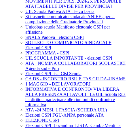
MOVIMENTI PER L’A.S. 2024/25. PERSONALE
ATA [TABELLE DIVISE PER PROVINCIA]
UIL Scuola Padova ATA - terza fascia
Si trasmette comunicato sindacale ANIEF , per la
compilazione delle Graduatorie Provinciali
Unicobas scuola Manifesto elettorale CSPI per
affissione
SNALS Padova - elezioni CSPI
SOLLECITO COMUNICATO SINDACALE
Elezioni CSPI
PROGRAMMA - CSPI
UIL SCUOLA IMPORTANTE - elezioni CSPI
ATA - NOMINA COLLABORATORI SCOLASTICI
Agenda sud e Pnrr
Elezioni CSPI lista Cisl Scuola
CA DS - INCONTRO RSU E TAS GILDA-UNAMS
1 MAGGIO - DEI LAVORATORI
INFORMATIVA E CONFRONTO/ VIA LIBERA
ALLA PRESENZA AI TAVOLI - La UIL Scuola Rua
ha diritto a partecipare alle riunioni di confronto e
informativa
ATA -24 MESI, 1 FASCIA (SCHEDA UIL)
Elezioni CSPI FGU-ANPA personale ATA
ELEZIONE CSPI
Elezioni CSPI_Locandina_LISTA_CambiaMenti_la