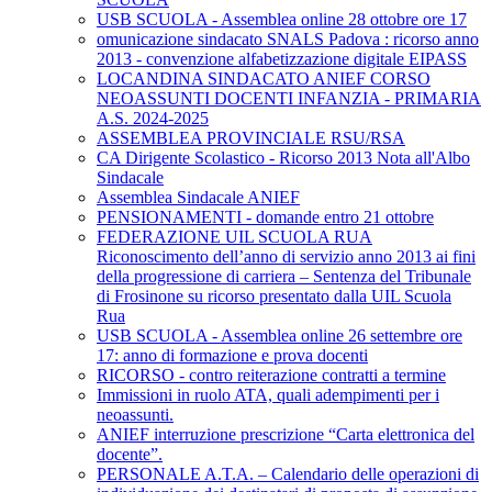
USB SCUOLA - Assemblea online 28 ottobre ore 17
omunicazione sindacato SNALS Padova : ricorso anno
2013 - convenzione alfabetizzazione digitale EIPASS
LOCANDINA SINDACATO ANIEF CORSO
NEOASSUNTI DOCENTI INFANZIA - PRIMARIA
A.S. 2024-2025
ASSEMBLEA PROVINCIALE RSU/RSA
CA Dirigente Scolastico - Ricorso 2013 Nota all'Albo
Sindacale
Assemblea Sindacale ANIEF
PENSIONAMENTI - domande entro 21 ottobre
FEDERAZIONE UIL SCUOLA RUA
Riconoscimento dell’anno di servizio anno 2013 ai fini
della progressione di carriera – Sentenza del Tribunale
di Frosinone su ricorso presentato dalla UIL Scuola
Rua
USB SCUOLA - Assemblea online 26 settembre ore
17: anno di formazione e prova docenti
RICORSO - contro reiterazione contratti a termine
Immissioni in ruolo ATA, quali adempimenti per i
neoassunti.
ANIEF interruzione prescrizione “Carta elettronica del
docente”.
PERSONALE A.T.A. – Calendario delle operazioni di