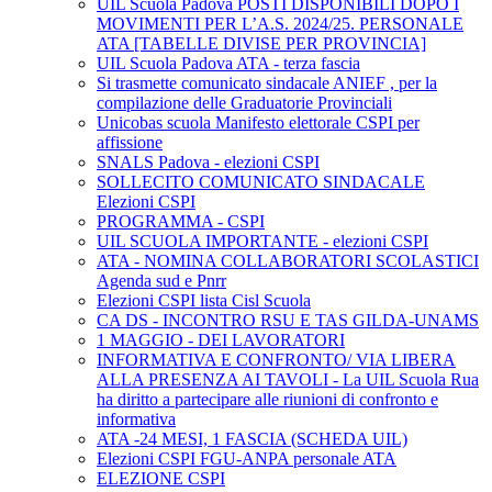
UIL Scuola Padova POSTI DISPONIBILI DOPO I
MOVIMENTI PER L’A.S. 2024/25. PERSONALE
ATA [TABELLE DIVISE PER PROVINCIA]
UIL Scuola Padova ATA - terza fascia
Si trasmette comunicato sindacale ANIEF , per la
compilazione delle Graduatorie Provinciali
Unicobas scuola Manifesto elettorale CSPI per
affissione
SNALS Padova - elezioni CSPI
SOLLECITO COMUNICATO SINDACALE
Elezioni CSPI
PROGRAMMA - CSPI
UIL SCUOLA IMPORTANTE - elezioni CSPI
ATA - NOMINA COLLABORATORI SCOLASTICI
Agenda sud e Pnrr
Elezioni CSPI lista Cisl Scuola
CA DS - INCONTRO RSU E TAS GILDA-UNAMS
1 MAGGIO - DEI LAVORATORI
INFORMATIVA E CONFRONTO/ VIA LIBERA
ALLA PRESENZA AI TAVOLI - La UIL Scuola Rua
ha diritto a partecipare alle riunioni di confronto e
informativa
ATA -24 MESI, 1 FASCIA (SCHEDA UIL)
Elezioni CSPI FGU-ANPA personale ATA
ELEZIONE CSPI