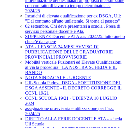
individuazione dei destinatari di proposta di assunzione
con contratto di lavoro a tempo determinato a.s.
2024/25
Incarichi di elevata qualificazione per ex DSGA, Uil:
"Dal contratto all'atto unilaterale. Si torna al passato"
02 settembre. Chi deve presentarsi a scuola . Presa di
servizio personale docente e Ata.
SUPPLENZE Docenti e ATA a.s. 2024/25: tutto quello
che c’è da sapere
ATA - 1 FASCIA 24 MESI AVVISO DI
PUBBLICAZIONE DELLE GRADUATORIE
PROVINCIALI PROVVISORIE
Mobilità verticale Fuzionari ed Elevate Qualificazioni,
al via la procedura - LA NOSTRA SCHEDA E IL
BANDO
NOTA SINDACALE - URGENTE
UIL Scuola Padova DSGA - SOSTITUZIONE DEL
DSGA ASSENTE - IL DECRETO CORREGGE IL
CCNL 19/21
CCNL SCUOLA 19/21 - UDIENZA 10 LUGLIO
2024
assegnazione provvisoria e utilizzazione per l’a.s.
2024/25
DIRITTO ALLA FERIE DOCENTI E ATA - scheda
Uil Scuola