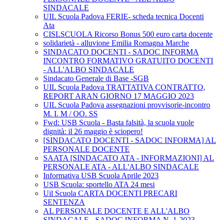
SINDACALE
UIL Scuola Padova FERIE- scheda tecnica Docenti
Ata
CISLSCUOLA Ricorso Bonus 500 euro carta docente
solidarietà - alluvione Emilia Romagna Marche
SINDACATO DOCENTI - SADOC INFORMA
INCONTRO FORMATIVO GRATUITO DOCENTI
- ALL'ALBO SINDACALE
Sindacato Generale di Base -SGB
UIL Scuola Padova TRATTATIVA CONTRATTO,
REPORT ARAN GIORNO 17 MAGGIO 2023
UIL Scuola Padova assegnazioni provvisorie-incontro
M. I. M / OO. SS
Fwd: USB Scuola - Basta falsità, la scuola vuole
dignità: il 26 maggio è sciopero!
[SINDACATO DOCENTI - SADOC INFORMA] AL
PERSONALE DOCENTE
SAATA [SINDACATO ATA - INFORMAZIONI] AL
PERSONALE ATA - ALL'ALBO SINDACALE
Informativa USB Scuola Aprile 2023
USB Scuola: sportello ATA 24 mesi
Uil Scuola CARTA DOCENTI PRECARI
SENTENZA
AL PERSONALE DOCENTE E ALL'ALBO
SINDACALE - SADOC INFORMA N. 1-2023