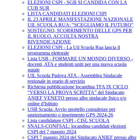
ELEZIONI CSPI - SGB SI CANDIDA CON LA
CUB SUR
LISTA CANDIDATI ELEZIONI CSPI
IL 23 APRILE MANIFESTAZIONE NAZIONALE
UIL SCUOLA RUA: "SCEGLIAMO IL FUTURO"
SOSTEGNO, SCORRIMENTO DELLE GPS PER
IL RUOLO. ACCOLTA NOSTRA
RIVENDICAZIONE
ELEZIONI CSPI - La Uil Scuola Rua lancia il
programma elettorale
Lista USB - FORMARE UN MONDO DIVERSO -
docenti, ATA e studenti uniti per una nuova scuola
statale
UIL Scuola Padova ATA - Assemblea Sindacale
regionale in orario di servizio
Richiesta pubblicazione locandina TFA IX CICLO
“VERSO LA PROVA SCRITTA” del Sindacato
ANIEF VENETO presso albo sindacale fisico e/o
online d'Istituto
USB Scuola: Avvio sportello consulenze per
aggiornamento o inserimento GPS 2024-26
Lista candidature CSPI - CISL SCUOLA
SNALS-CONFSAL: locandina candidati elezioni
CSPI del 7 maggio 2024
CSPI 7 maggio 2024 del Sindacato ANIEF presso albo