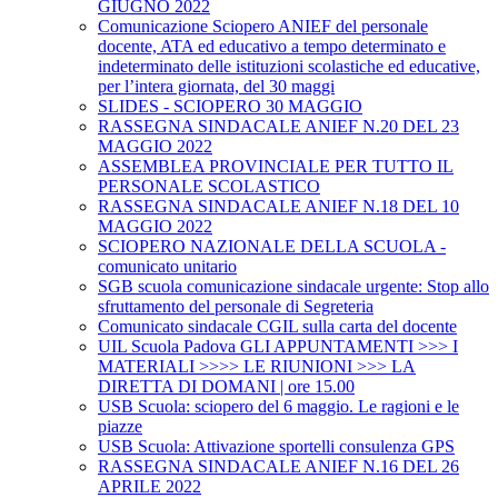
GIUGNO 2022
Comunicazione Sciopero ANIEF del personale
docente, ATA ed educativo a tempo determinato e
indeterminato delle istituzioni scolastiche ed educative,
per l’intera giornata, del 30 maggi
SLIDES - SCIOPERO 30 MAGGIO
RASSEGNA SINDACALE ANIEF N.20 DEL 23
MAGGIO 2022
ASSEMBLEA PROVINCIALE PER TUTTO IL
PERSONALE SCOLASTICO
RASSEGNA SINDACALE ANIEF N.18 DEL 10
MAGGIO 2022
SCIOPERO NAZIONALE DELLA SCUOLA -
comunicato unitario
SGB scuola comunicazione sindacale urgente: Stop allo
sfruttamento del personale di Segreteria
Comunicato sindacale CGIL sulla carta del docente
UIL Scuola Padova GLI APPUNTAMENTI >>> I
MATERIALI >>>> LE RIUNIONI >>> LA
DIRETTA DI DOMANI | ore 15.00
USB Scuola: sciopero del 6 maggio. Le ragioni e le
piazze
USB Scuola: Attivazione sportelli consulenza GPS
RASSEGNA SINDACALE ANIEF N.16 DEL 26
APRILE 2022