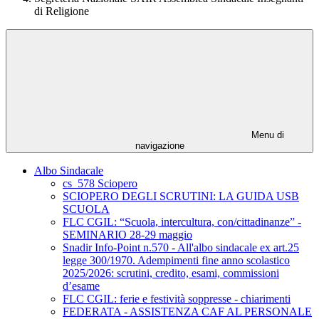
di Religione
Menu di
navigazione
Albo Sindacale
cs_578 Sciopero
SCIOPERO DEGLI SCRUTINI: LA GUIDA USB
SCUOLA
FLC CGIL: “Scuola, intercultura, con/cittadinanze” -
SEMINARIO 28-29 maggio
Snadir Info-Point n.570 - All'albo sindacale ex art.25
legge 300/1970. Adempimenti fine anno scolastico
2025/2026: scrutini, credito, esami, commissioni
d’esame
FLC CGIL: ferie e festività soppresse - chiarimenti
FEDERATA - ASSISTENZA CAF AL PERSONALE