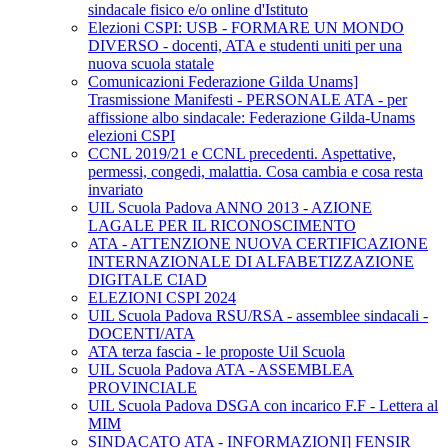
sindacale fisico e/o online d'Istituto
Elezioni CSPI: USB - FORMARE UN MONDO
DIVERSO - docenti, ATA e studenti uniti per una
nuova scuola statale
Comunicazioni Federazione Gilda Unams]
Trasmissione Manifesti - PERSONALE ATA - per
affissione albo sindacale: Federazione Gilda-Unams
elezioni CSPI
CCNL 2019/21 e CCNL precedenti. Aspettative,
permessi, congedi, malattia. Cosa cambia e cosa resta
invariato
UIL Scuola Padova ANNO 2013 - AZIONE
LAGALE PER IL RICONOSCIMENTO
ATA - ATTENZIONE NUOVA CERTIFICAZIONE
INTERNAZIONALE DI ALFABETIZZAZIONE
DIGITALE CIAD
ELEZIONI CSPI 2024
UIL Scuola Padova RSU/RSA - assemblee sindacali -
DOCENTI/ATA
ATA terza fascia - le proposte Uil Scuola
UIL Scuola Padova ATA - ASSEMBLEA
PROVINCIALE
UIL Scuola Padova DSGA con incarico F.F - Lettera al
MIM
SINDACATO ATA - INFORMAZIONI] FENSIR