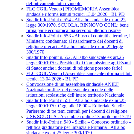
definitivamente tutti i vincoli”
FLC CGIL Veneto | PROMEMORIA Assemblea
sindacale riforma istituti tecnici 13.04.2026 - BL PD
Snadir Info-Point n.554 - All'albo sindacale ex art.25
legge 300/1970. SCUOLA, RINNOVO CCNL: bene
firma parte economica ma servono ulteriori risorse
Snadir Info-Point n.553 - Abuso di contratti a termine, il
Ministero condannato al risarcimento dei docenti di
religione precari - All'albo sindacale ex art.25 legge
300/1970
Snadir Info-point n.552. All'albo sindacale ex art.25
legge 300/1970 - Presidenti di Commissione agli Esami
di Stato: anche i docenti di religione possono farlo!
FLC CGIL Veneto | Assemblea sindacale riforma istituti
tecnici 13.04.2026 - BL PD
Convocazione di un’assemblea sindacale ANIEF
Nazionale on-line, del personale docente delle
istituzioni scolastiche dell’intero territorio Nazionale
Snadir Info-Point n.551 - All'albo sindacale ex art.25
legge 300/1970. Oggi alle 18:00 – Editoriale Snadir
Parleremo di tre temi centrali per i docenti di religione.
USB SCUOLA - Assemblea online 13 aprile ore 17-19
Snadir Info-Point n.549 - Sicilia – Concorso ordinario –
rettifica graduatorie per Infanzia e Primaria - All'albo
sindacale ex art.25 legge 300/1970