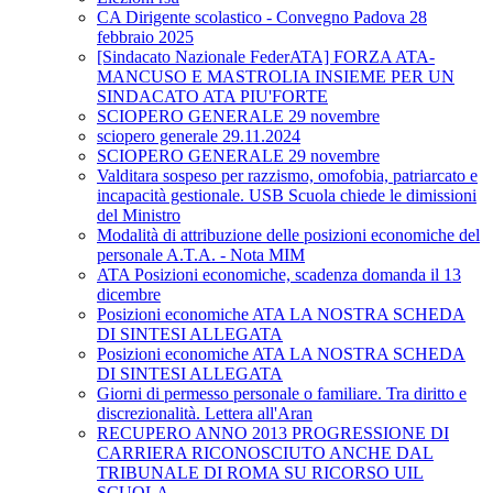
CA Dirigente scolastico - Convegno Padova 28
febbraio 2025
[Sindacato Nazionale FederATA] FORZA ATA-
MANCUSO E MASTROLIA INSIEME PER UN
SINDACATO ATA PIU'FORTE
SCIOPERO GENERALE 29 novembre
sciopero generale 29.11.2024
SCIOPERO GENERALE 29 novembre
Valditara sospeso per razzismo, omofobia, patriarcato e
incapacità gestionale. USB Scuola chiede le dimissioni
del Ministro
Modalità di attribuzione delle posizioni economiche del
personale A.T.A. - Nota MIM
ATA Posizioni economiche, scadenza domanda il 13
dicembre
Posizioni economiche ATA LA NOSTRA SCHEDA
DI SINTESI ALLEGATA
Posizioni economiche ATA LA NOSTRA SCHEDA
DI SINTESI ALLEGATA
Giorni di permesso personale o familiare. Tra diritto e
discrezionalità. Lettera all'Aran
RECUPERO ANNO 2013 PROGRESSIONE DI
CARRIERA RICONOSCIUTO ANCHE DAL
TRIBUNALE DI ROMA SU RICORSO UIL
SCUOLA