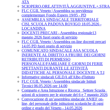
ATA
SCIOPERO.ORE.ATTIVITÀ.AGGIUNTIVE.+.STRA
FLC CGIL Veneto | Assemblea su previdenza
complementare Fondo Espero 19/05 - PD
ASSEMBLEA SINDACALE TERRITORIALE
CISL SCUOLA PADOVA ROVIGO 18.05.2026 -
LOCANDINA
DOCENTI PRECARI - Assemblea regionale13
maggio 2026 fuori orario di servizio
FLC CGIL Veneto | Assemblea on-line docenti precari
14.05 PD fuori orario di servizio
COMUNICATO SINDACALE ASA SCUOLA
INERENTE AL DIRITTO A FRUIRE DEI GIORNI
RETRIBUITI DI PERMESSO
PERSONALE/FAMILIARE E GIORNI DI FERIE
SPETTANTI DURANTE LE ATTIVITÀ
DIDATTICHE AL PERSONALE DOCENTE A T.I
Informative sindacali GILDA all'Albo d'Istituto
FLC CGIL Veneto | Assemblea sindacale Istituti
Tecnici 06.05.2026 ore 14.00
Comparto e Area Istruzione e Ricerca_ Settore Scuola_
azioni di sciopero per le giornate del 6 e 7 maggio 2026
Convocazione di un’assemblea sindacale ANIEF on-
line, del personale delle istituzioni scolastiche di ogni
ordine e grado del Veneto - 14.05.2026