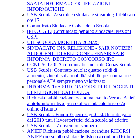
SAATA INFORMA - CERTIFICAZIONI
INFORMATICHE
USB Scuola: Assemblea sindacale streaming 1 febbraio
ore 17
Comunicato Sindacale Cobas della Scuola
[FLC CGIL] Comunicato per albo sindacale: elezioni
CSPI
UIL SCUOLA MOBILITA 2024/25
SINDACATO INS. RELIGIONE - SAIR NOTIZIE]
AI DOCENTI DI RELIGIONE - FENSIR SAIR
INFORMA: DECRETO CONCORSO IRC
CCNL SCUOLA comunicato sindacale Cobas Scuola
USB Scuola: Contratto scuola: quattro soldi di
aumento, vincoli sulla mobilità stabiliti per contratto e
personale ATA sempre meno valorizzato
INFORMATIVA SUI CONCORSI PER I DOCENTI
DI RELIGIONE CATTOLICA
Richiesta pubblicazione locandina evento Verona Anief
a titolo informativo presso albo sindacale fisico e/o
online d'Istituto
USB Scuola - Fondo Espero: Cgil-Cisl-Uil obbligano
dal 2019 tutti i lavoratori/trici della scuola ad aderire
USB Scuola: 17 novembre sciopero
ANIEF Richiesta pubblicazione locandine RICORSI
ANIEF presso albo sindacale fisico e/o online d'Istituto