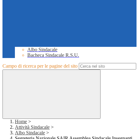
Albo Sindacale
Bacheca Sindacale R.S.U.
Campo di ricerca per le pagine del sito
Home
>
Attività Sindacale
>
Albo Sindacale
>
Segreteria Nazionale SAIR Assemblea Sindacale Insegnanti