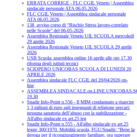
ERRATA CORRIGE - FLC CGIL Veneto | Assemblea
sindacale personale ATA 06.05.2026
FLC CGIL Veneto | Assemblea sindacale personale
ATA 06.05.2026
138_avviso corso di “Rischio Stress lavoro-correlato
nelle Scuole” del 06-05-2026
Assemblea Regionale Veneto UIL SCUOLA mercoledì
29 aprile 2026
Assemblea Regionale Veneto UIL SCUOLA 29 aprile
2026
USB Scuola: assemblea online 16 aprile alle ore 17.30
riforma degli istituti tecnici
SCIOPERO UNICOBAS SCUOLA DI LUNEDì 20
APRILE 2026
Assemblea sindacale FLC CGIL del 20/04/2026 on-
line
ASSEMBLEA.SINDACALE.on.LINE.UNICOBAS.SCU
19.30
Snadir Info-Point n.556 - Il MIM condannato a risarcire
1,3 milioni di euro agli insegnanti di religione precari:
nessuna sanatoria dell’abuso con la stabilizzazione -
All'albo sindacale ex art.25 leg
Snadir Info-Point n.555 - All'albo sindacale ex art.25
legge 300/1970. Mobilità scuola, FGU/Snadir: “Bene la
deroga per il ricongiungimento familiare, ora superare