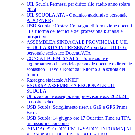
UIL Scuola Permessi per diritto allo studio anno solare
2024
UIL SCUOLA ATA - Organico aggiuntivo personale
ATA (PNRR)
USB Scuola e Cestes: Convegno di formazione docenti
"La riforma dei tecnici e dei professionali: analisi e
prospettive"
ASSEMBLEA SINDACALE PROVINCIALE UIL
SCUOLA RUA IN PRESENZA rivolta a TUTTO il
personale scolastico Docenti/ATA
CONSALFORM_SNALS - Formazione e
aggiornamento in servizio personale docente e dirigente
scolastico - Tavola Rotonda “Ritorno alla scuola del
futuro
Rassegna sindacale ANIEF
RSU/RSA ASSEMBLEA REGIONALE UIL
SCUOLA
Utilizzazioni e assegnazioni provvisorie a.s. 2023/24 -
la nostra scheda
USB Scuola: Scioglimento riserva GaE e GPS Prima
Fascia
USB Scuola: 14 giugno ore 17 Question Time su TFA,
immissioni e concorso
[SINDACATO DOCENTI - SADOC INFORMA] AL
PERSONALE DOCENTE - ALL'ALBO