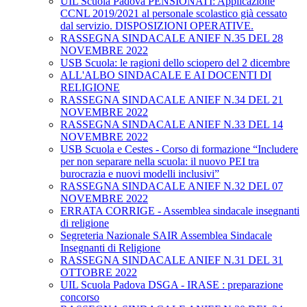
UIL Scuola Padova PENSIONATI: Applicazione
CCNL 2019/2021 al personale scolastico già cessato
dal servizio. DISPOSIZIONI OPERATIVE.
RASSEGNA SINDACALE ANIEF N.35 DEL 28
NOVEMBRE 2022
USB Scuola: le ragioni dello sciopero del 2 dicembre
ALL'ALBO SINDACALE E AI DOCENTI DI
RELIGIONE
RASSEGNA SINDACALE ANIEF N.34 DEL 21
NOVEMBRE 2022
RASSEGNA SINDACALE ANIEF N.33 DEL 14
NOVEMBRE 2022
USB Scuola e Cestes - Corso di formazione “Includere
per non separare nella scuola: il nuovo PEI tra
burocrazia e nuovi modelli inclusivi”
RASSEGNA SINDACALE ANIEF N.32 DEL 07
NOVEMBRE 2022
ERRATA CORRIGE - Assemblea sindacale insegnanti
di religione
Segreteria Nazionale SAIR Assemblea Sindacale
Insegnanti di Religione
RASSEGNA SINDACALE ANIEF N.31 DEL 31
OTTOBRE 2022
UIL Scuola Padova DSGA - IRASE : preparazione
concorso