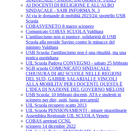
AI DOCENTI DI RELIGIONE E ALL'ALBO
SINDACALE - SAIR INFORMA N. 3
Al via le domande di mobilità 2023/24: sportello USB
Scuola
COBASVENETO 8 marzo sciopero
Comunicato COBAS SCUOLA Valditara
L'antifascismo non si punisce, solidarietà di USB
Scuola alla preside Savino contro le minacce del
ministro Valditara
USB Scuola: l'antifascismo non è una ritualità, ma una
pratica quotidiana
UIL Scuola Padova CONVEGNO - sabato 25 febbraio
SGB scuola COMUNICATO SINDACALE:
CHIUSURA DI 482 SCUOLE NELLE REGIONI
DEL SUD, GABBIE SALARIALI E VINCOLI
ALLA MOBILITA’ PER I DOCENTI. QUESTA È
L’IDEA DI NAZIONE DEL GOVERNO MELONI
USB Scuola: 10 febbraio docenti, ATA e studenti in
sciopero per dire, uniti, basta precarietà!
UIL Scuola recupero scatto 2013
UIL Scuola PENSIONAMENTI - misure straordinarie
Assemblea Regionale UIL SCUOLA Veneto
COBAS arretrati CCNL
sciopero 14 dicembre 2022