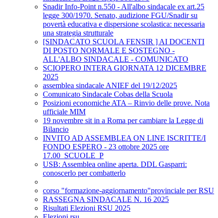
Snadir Info-Point n.550 - All'albo sindacale ex art.25
legge 300/1970. Senato, audizione FGU/Snadir su
povertà educativa e dispersione scolastica: necessaria
una strategia strutturale
[SINDACATO SCUOLA FENSIR ] AI DOCENTI
DI POSTO NORMALE E SOSTEGNO -
ALL'ALBO SINDACALE - COMUNICATO
SCIOPERO INTERA GIORNATA 12 DICEMBRE
2025
assemblea sindacale ANIEF del 19/12/2025
Comunicato Sindacale Cobas della Scuola
Posizioni economiche ATA – Rinvio delle prove. Nota
ufficiale MIM
19 novembre sit in a Roma per cambiare la Legge di
Bilancio
INVITO AD ASSEMBLEA ON LINE ISCRITTE/I
FONDO ESPERO - 23 ottobre 2025 ore
17.00_SCUOLE_P
USB: Assemblea online aperta. DDL Gasparri:
conoscerlo per combatterlo
corso "formazione-aggiornamento"provinciale per RSU
RASSEGNA SINDACALE N. 16 2025
Risultati Elezioni RSU 2025
Elezioni rsu