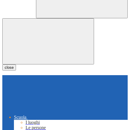
close
Scuola
I luoghi
Le persone