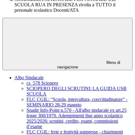
SCUOLA RUA IN PRESENZA rivolta a TUTTO il
personale scolastico Docenti/ATA
Menu di
navigazione
Albo Sindacale
cs_578 Sciopero
SCIOPERO DEGLI SCRUTINI: LA GUIDA USB
SCUOLA
FLC CGIL: “Scuola, intercultura, con/cittadinanze” -
SEMINARIO 28-29 maggio
Snadir Info-Point n.570 - All'albo sindacale ex art.25
legge 300/1970. Adempimenti fine anno scolastico
2025/2026: scrutini, credito, esami, commissioni
d’esame
FLC CGIL: ferie e festività soppresse - chiarimenti