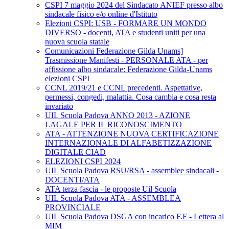
CSPI 7 maggio 2024 del Sindacato ANIEF presso albo
sindacale fisico e/o online d'Istituto
Elezioni CSPI: USB - FORMARE UN MONDO
DIVERSO - docenti, ATA e studenti uniti per una
nuova scuola statale
Comunicazioni Federazione Gilda Unams]
Trasmissione Manifesti - PERSONALE ATA - per
affissione albo sindacale: Federazione Gilda-Unams
elezioni CSPI
CCNL 2019/21 e CCNL precedenti. Aspettative,
permessi, congedi, malattia. Cosa cambia e cosa resta
invariato
UIL Scuola Padova ANNO 2013 - AZIONE
LAGALE PER IL RICONOSCIMENTO
ATA - ATTENZIONE NUOVA CERTIFICAZIONE
INTERNAZIONALE DI ALFABETIZZAZIONE
DIGITALE CIAD
ELEZIONI CSPI 2024
UIL Scuola Padova RSU/RSA - assemblee sindacali -
DOCENTI/ATA
ATA terza fascia - le proposte Uil Scuola
UIL Scuola Padova ATA - ASSEMBLEA
PROVINCIALE
UIL Scuola Padova DSGA con incarico F.F - Lettera al
MIM