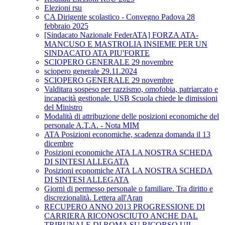
Elezioni rsu
CA Dirigente scolastico - Convegno Padova 28
febbraio 2025
[Sindacato Nazionale FederATA] FORZA ATA-
MANCUSO E MASTROLIA INSIEME PER UN
SINDACATO ATA PIU'FORTE
SCIOPERO GENERALE 29 novembre
sciopero generale 29.11.2024
SCIOPERO GENERALE 29 novembre
Valditara sospeso per razzismo, omofobia, patriarcato e
incapacità gestionale. USB Scuola chiede le dimissioni
del Ministro
Modalità di attribuzione delle posizioni economiche del
personale A.T.A. - Nota MIM
ATA Posizioni economiche, scadenza domanda il 13
dicembre
Posizioni economiche ATA LA NOSTRA SCHEDA
DI SINTESI ALLEGATA
Posizioni economiche ATA LA NOSTRA SCHEDA
DI SINTESI ALLEGATA
Giorni di permesso personale o familiare. Tra diritto e
discrezionalità. Lettera all'Aran
RECUPERO ANNO 2013 PROGRESSIONE DI
CARRIERA RICONOSCIUTO ANCHE DAL
TRIBUNALE DI ROMA SU RICORSO UIL