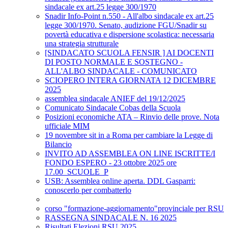
sindacale ex art.25 legge 300/1970
Snadir Info-Point n.550 - All'albo sindacale ex art.25
legge 300/1970. Senato, audizione FGU/Snadir su
povertà educativa e dispersione scolastica: necessaria
una strategia strutturale
[SINDACATO SCUOLA FENSIR ] AI DOCENTI
DI POSTO NORMALE E SOSTEGNO -
ALL'ALBO SINDACALE - COMUNICATO
SCIOPERO INTERA GIORNATA 12 DICEMBRE
2025
assemblea sindacale ANIEF del 19/12/2025
Comunicato Sindacale Cobas della Scuola
Posizioni economiche ATA – Rinvio delle prove. Nota
ufficiale MIM
19 novembre sit in a Roma per cambiare la Legge di
Bilancio
INVITO AD ASSEMBLEA ON LINE ISCRITTE/I
FONDO ESPERO - 23 ottobre 2025 ore
17.00_SCUOLE_P
USB: Assemblea online aperta. DDL Gasparri:
conoscerlo per combatterlo
corso "formazione-aggiornamento"provinciale per RSU
RASSEGNA SINDACALE N. 16 2025
Risultati Elezioni RSU 2025