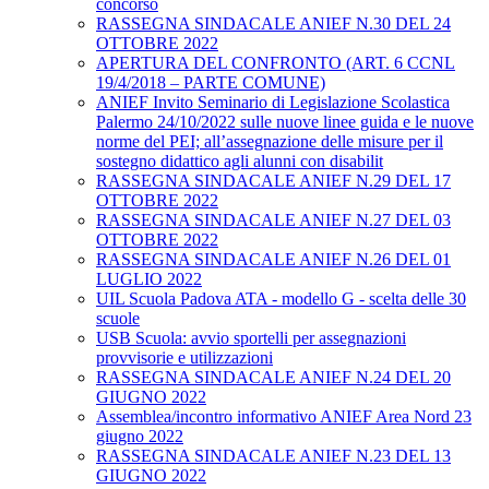
concorso
RASSEGNA SINDACALE ANIEF N.30 DEL 24
OTTOBRE 2022
APERTURA DEL CONFRONTO (ART. 6 CCNL
19/4/2018 – PARTE COMUNE)
ANIEF Invito Seminario di Legislazione Scolastica
Palermo 24/10/2022 sulle nuove linee guida e le nuove
norme del PEI; all’assegnazione delle misure per il
sostegno didattico agli alunni con disabilit
RASSEGNA SINDACALE ANIEF N.29 DEL 17
OTTOBRE 2022
RASSEGNA SINDACALE ANIEF N.27 DEL 03
OTTOBRE 2022
RASSEGNA SINDACALE ANIEF N.26 DEL 01
LUGLIO 2022
UIL Scuola Padova ATA - modello G - scelta delle 30
scuole
USB Scuola: avvio sportelli per assegnazioni
provvisorie e utilizzazioni
RASSEGNA SINDACALE ANIEF N.24 DEL 20
GIUGNO 2022
Assemblea/incontro informativo ANIEF Area Nord 23
giugno 2022
RASSEGNA SINDACALE ANIEF N.23 DEL 13
GIUGNO 2022