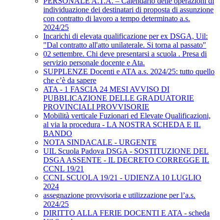
PERSONALE A.T.A. – Calendario delle operazioni di
individuazione dei destinatari di proposta di assunzione
con contratto di lavoro a tempo determinato a.s.
2024/25
Incarichi di elevata qualificazione per ex DSGA, Uil:
"Dal contratto all'atto unilaterale. Si torna al passato"
02 settembre. Chi deve presentarsi a scuola . Presa di
servizio personale docente e Ata.
SUPPLENZE Docenti e ATA a.s. 2024/25: tutto quello
che c’è da sapere
ATA - 1 FASCIA 24 MESI AVVISO DI
PUBBLICAZIONE DELLE GRADUATORIE
PROVINCIALI PROVVISORIE
Mobilità verticale Fuzionari ed Elevate Qualificazioni,
al via la procedura - LA NOSTRA SCHEDA E IL
BANDO
NOTA SINDACALE - URGENTE
UIL Scuola Padova DSGA - SOSTITUZIONE DEL
DSGA ASSENTE - IL DECRETO CORREGGE IL
CCNL 19/21
CCNL SCUOLA 19/21 - UDIENZA 10 LUGLIO
2024
assegnazione provvisoria e utilizzazione per l’a.s.
2024/25
DIRITTO ALLA FERIE DOCENTI E ATA - scheda