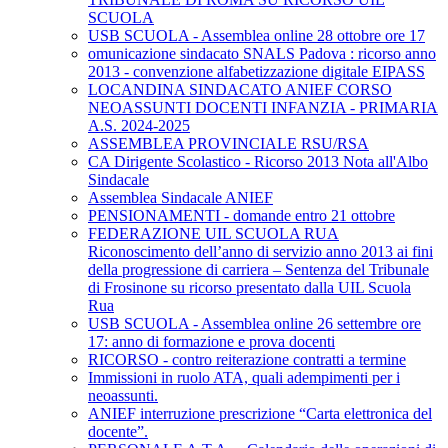
SCUOLA
USB SCUOLA - Assemblea online 28 ottobre ore 17
omunicazione sindacato SNALS Padova : ricorso anno
2013 - convenzione alfabetizzazione digitale EIPASS
LOCANDINA SINDACATO ANIEF CORSO
NEOASSUNTI DOCENTI INFANZIA - PRIMARIA
A.S. 2024-2025
ASSEMBLEA PROVINCIALE RSU/RSA
CA Dirigente Scolastico - Ricorso 2013 Nota all'Albo
Sindacale
Assemblea Sindacale ANIEF
PENSIONAMENTI - domande entro 21 ottobre
FEDERAZIONE UIL SCUOLA RUA
Riconoscimento dell’anno di servizio anno 2013 ai fini
della progressione di carriera – Sentenza del Tribunale
di Frosinone su ricorso presentato dalla UIL Scuola
Rua
USB SCUOLA - Assemblea online 26 settembre ore
17: anno di formazione e prova docenti
RICORSO - contro reiterazione contratti a termine
Immissioni in ruolo ATA, quali adempimenti per i
neoassunti.
ANIEF interruzione prescrizione “Carta elettronica del
docente”.