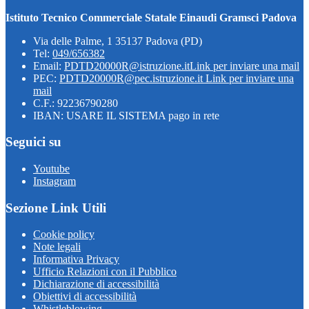
Istituto Tecnico Commerciale Statale Einaudi Gramsci Padova
Via delle Palme, 1 35137 Padova (PD)
Tel:
049/656382
Email:
PDTD20000R@istruzione.it
Link per inviare una mail
PEC:
PDTD20000R@pec.istruzione.it
Link per inviare una
mail
C.F.: 92236790280
IBAN: USARE IL SISTEMA pago in rete
Seguici su
Youtube
Instagram
Sezione Link Utili
Cookie policy
Note legali
Informativa Privacy
Ufficio Relazioni con il Pubblico
Dichiarazione di accessibilità
Obiettivi di accessibilità
Whistleblowing