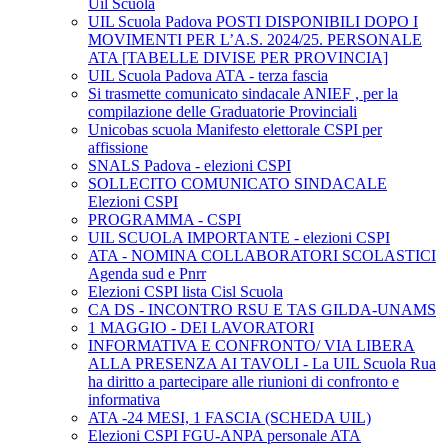
Uil Scuola
UIL Scuola Padova POSTI DISPONIBILI DOPO I
MOVIMENTI PER L’A.S. 2024/25. PERSONALE
ATA [TABELLE DIVISE PER PROVINCIA]
UIL Scuola Padova ATA - terza fascia
Si trasmette comunicato sindacale ANIEF , per la
compilazione delle Graduatorie Provinciali
Unicobas scuola Manifesto elettorale CSPI per
affissione
SNALS Padova - elezioni CSPI
SOLLECITO COMUNICATO SINDACALE
Elezioni CSPI
PROGRAMMA - CSPI
UIL SCUOLA IMPORTANTE - elezioni CSPI
ATA - NOMINA COLLABORATORI SCOLASTICI
Agenda sud e Pnrr
Elezioni CSPI lista Cisl Scuola
CA DS - INCONTRO RSU E TAS GILDA-UNAMS
1 MAGGIO - DEI LAVORATORI
INFORMATIVA E CONFRONTO/ VIA LIBERA
ALLA PRESENZA AI TAVOLI - La UIL Scuola Rua
ha diritto a partecipare alle riunioni di confronto e
informativa
ATA -24 MESI, 1 FASCIA (SCHEDA UIL)
Elezioni CSPI FGU-ANPA personale ATA