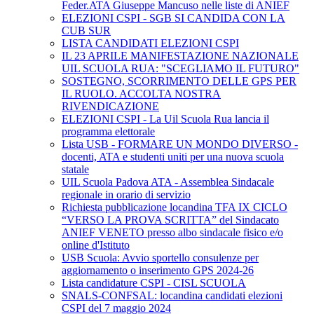
Feder.ATA Giuseppe Mancuso nelle liste di ANIEF
ELEZIONI CSPI - SGB SI CANDIDA CON LA
CUB SUR
LISTA CANDIDATI ELEZIONI CSPI
IL 23 APRILE MANIFESTAZIONE NAZIONALE
UIL SCUOLA RUA: "SCEGLIAMO IL FUTURO"
SOSTEGNO, SCORRIMENTO DELLE GPS PER
IL RUOLO. ACCOLTA NOSTRA
RIVENDICAZIONE
ELEZIONI CSPI - La Uil Scuola Rua lancia il
programma elettorale
Lista USB - FORMARE UN MONDO DIVERSO -
docenti, ATA e studenti uniti per una nuova scuola
statale
UIL Scuola Padova ATA - Assemblea Sindacale
regionale in orario di servizio
Richiesta pubblicazione locandina TFA IX CICLO
“VERSO LA PROVA SCRITTA” del Sindacato
ANIEF VENETO presso albo sindacale fisico e/o
online d'Istituto
USB Scuola: Avvio sportello consulenze per
aggiornamento o inserimento GPS 2024-26
Lista candidature CSPI - CISL SCUOLA
SNALS-CONFSAL: locandina candidati elezioni
CSPI del 7 maggio 2024