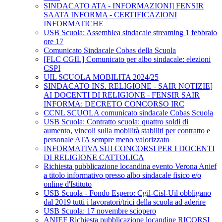
SINDACATO ATA - INFORMAZIONI] FENSIR
SAATA INFORMA - CERTIFICAZIONI
INFORMATICHE
USB Scuola: Assemblea sindacale streaming 1 febbraio
ore 17
Comunicato Sindacale Cobas della Scuola
[FLC CGIL] Comunicato per albo sindacale: elezioni
CSPI
UIL SCUOLA MOBILITA 2024/25
SINDACATO INS. RELIGIONE - SAIR NOTIZIE]
AI DOCENTI DI RELIGIONE - FENSIR SAIR
INFORMA: DECRETO CONCORSO IRC
CCNL SCUOLA comunicato sindacale Cobas Scuola
USB Scuola: Contratto scuola: quattro soldi di
aumento, vincoli sulla mobilità stabiliti per contratto e
personale ATA sempre meno valorizzato
INFORMATIVA SUI CONCORSI PER I DOCENTI
DI RELIGIONE CATTOLICA
Richiesta pubblicazione locandina evento Verona Anief
a titolo informativo presso albo sindacale fisico e/o
online d'Istituto
USB Scuola - Fondo Espero: Cgil-Cisl-Uil obbligano
dal 2019 tutti i lavoratori/trici della scuola ad aderire
USB Scuola: 17 novembre sciopero
ANIEF Richiesta pubblicazione locandine RICORSI