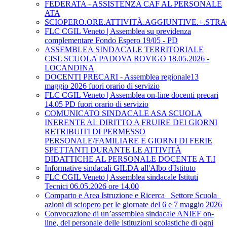
FEDERATA - ASSISTENZA CAF AL PERSONALE
ATA
SCIOPERO.ORE.ATTIVITÀ.AGGIUNTIVE.+.STRA
FLC CGIL Veneto | Assemblea su previdenza
complementare Fondo Espero 19/05 - PD
ASSEMBLEA SINDACALE TERRITORIALE
CISL SCUOLA PADOVA ROVIGO 18.05.2026 -
LOCANDINA
DOCENTI PRECARI - Assemblea regionale13
maggio 2026 fuori orario di servizio
FLC CGIL Veneto | Assemblea on-line docenti precari
14.05 PD fuori orario di servizio
COMUNICATO SINDACALE ASA SCUOLA
INERENTE AL DIRITTO A FRUIRE DEI GIORNI
RETRIBUITI DI PERMESSO
PERSONALE/FAMILIARE E GIORNI DI FERIE
SPETTANTI DURANTE LE ATTIVITÀ
DIDATTICHE AL PERSONALE DOCENTE A T.I
Informative sindacali GILDA all'Albo d'Istituto
FLC CGIL Veneto | Assemblea sindacale Istituti
Tecnici 06.05.2026 ore 14.00
Comparto e Area Istruzione e Ricerca_ Settore Scuola_
azioni di sciopero per le giornate del 6 e 7 maggio 2026
Convocazione di un’assemblea sindacale ANIEF on-
line, del personale delle istituzioni scolastiche di ogni