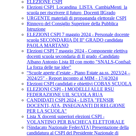
ELEZIONE CSPI
Elezioni CSPI_Locandina_LISTA_CambiaMenti_la
scuola per riscrivere il futuro_Docenti IIGrado
URGENTE materiali di propaganda elettorale CSPI
Rinnovo del Consiglio Superiore della Pubblica
Istruzione
ELEZIONI CSPI 7 maggio 2024 - Personale docente
scuola SECONDARIA DI II° GRADO candidata
PAOLA MARTANO
Elezioni CSPI 7 maggio 2024 - Componente elettiva
docenti scuola secondaria di II grado -Candidato
Albano Antonio Lista III con motto "SNALS-Confsal:
La forza delle tue idee"
“Scuole aperte d’estate - Piano Estate aa.ss. 2023/24 –
2024/25” - Report incontro al MIM - 17/4/2024
Elezioni CSPI candidati e obiettivi COBAS SCUOLA
ELEZIONI CSPI - I MODELLI ALLE RSU
FEDERAZIONE UIL SCUOLA RUA
CANDIDATI CSPI 2024 - LISTA "FENSIR
DOCENTI, ATA, INSEGNANTI DI RELGIONE
PER LA SCUOLA"
Lista X docenti superiori elezioni CSPI -
VOLANTINO PER BACHECA ELETTORALE
[Sindacato Nazionale FederATA] Presentazione della
candidatura al CSPI del Presidente Nazionale di