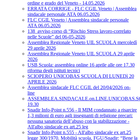
ordine e grado del Veneto - 14.05.2026
ERRATA CORRIGE - FLC CGIL Veneto | Assemblea
sindacale personale ATA 06.05.2026
FLC CGIL Veneto | Assemblea sindacale personale
ATA 06.05.2026
138_avviso corso di “Rischio Stress lavoro-correlato
nelle Scuole” del 06-05-2026
Assemblea Regionale Veneto UIL SCUOLA mercoledì
29 aprile 2026
Assemblea Regionale Veneto UIL SCUOLA 29 aprile
2026
USB Scuola: assemblea online 16 aprile alle ore 17.30
riforma degli istituti tecnici
SCIOPERO UNICOBAS SCUOLA DI LUNEDì 20
APRILE 2026
Assemblea sindacale FLC CGIL del 20/04/2026 on-
line
ASSEMBLEA.SINDACALE.on.LINE.UNICOBAS.SCU
19.30
Snadir Info-Point n.556 - Il MIM condannato a risarcire
1,3 milioni di euro agli insegnanti di religione precari:
nessuna sanatoria dell’abuso con la stabilizzazione -
All'albo sindacale ex art.25 leg
Snadir Info-Point n.555 - All'albo sindacale ex art.25
legge 300/1970. Mobilità scuola, FGU/Snadir: “Bene la