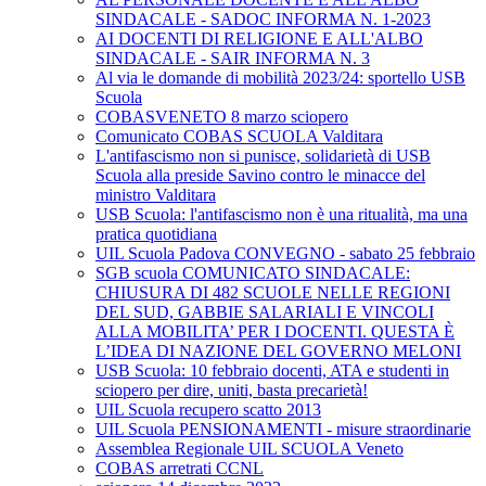
SINDACALE - SADOC INFORMA N. 1-2023
AI DOCENTI DI RELIGIONE E ALL'ALBO
SINDACALE - SAIR INFORMA N. 3
Al via le domande di mobilità 2023/24: sportello USB
Scuola
COBASVENETO 8 marzo sciopero
Comunicato COBAS SCUOLA Valditara
L'antifascismo non si punisce, solidarietà di USB
Scuola alla preside Savino contro le minacce del
ministro Valditara
USB Scuola: l'antifascismo non è una ritualità, ma una
pratica quotidiana
UIL Scuola Padova CONVEGNO - sabato 25 febbraio
SGB scuola COMUNICATO SINDACALE:
CHIUSURA DI 482 SCUOLE NELLE REGIONI
DEL SUD, GABBIE SALARIALI E VINCOLI
ALLA MOBILITA’ PER I DOCENTI. QUESTA È
L’IDEA DI NAZIONE DEL GOVERNO MELONI
USB Scuola: 10 febbraio docenti, ATA e studenti in
sciopero per dire, uniti, basta precarietà!
UIL Scuola recupero scatto 2013
UIL Scuola PENSIONAMENTI - misure straordinarie
Assemblea Regionale UIL SCUOLA Veneto
COBAS arretrati CCNL