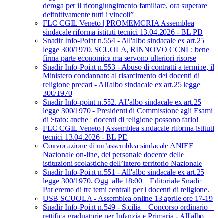
deroga per il ricongiungimento familiare, ora superare
definitivamente tutti i vincoli”
FLC CGIL Veneto | PROMEMORIA Assemblea
sindacale riforma istituti tecnici 13.04.2026 - BL PD
Snadir Info-Point n.554 - All'albo sindacale ex art.25
legge 300/1970. SCUOLA, RINNOVO CCNL: bene
firma parte economica ma servono ulteriori risorse
Snadir Info-Point n.553 - Abuso di contratti a termine, il
Ministero condannato al risarcimento dei docenti di
religione precari - All'albo sindacale ex art.25 legge
300/1970
Snadir Info-point n.552. All'albo sindacale ex art.25
legge 300/1970 - Presidenti di Commissione agli Esami
di Stato: anche i docenti di religione possono farlo!
FLC CGIL Veneto | Assemblea sindacale riforma istituti
tecnici 13.04.2026 - BL PD
Convocazione di un’assemblea sindacale ANIEF
Nazionale on-line, del personale docente delle
istituzioni scolastiche dell’intero territorio Nazionale
Snadir Info-Point n.551 - All'albo sindacale ex art.25
legge 300/1970. Oggi alle 18:00 – Editoriale Snadir
Parleremo di tre temi centrali per i docenti di religione.
USB SCUOLA - Assemblea online 13 aprile ore 17-19
Snadir Info-Point n.549 - Sicilia – Concorso ordinario –
rettifica graduatorie per Infanzia e Primaria - All'albo