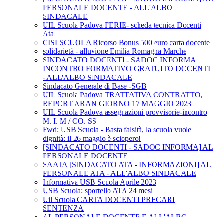
PERSONALE DOCENTE - ALL'ALBO
SINDACALE
UIL Scuola Padova FERIE- scheda tecnica Docenti
Ata
CISLSCUOLA Ricorso Bonus 500 euro carta docente
solidarietà - alluvione Emilia Romagna Marche
SINDACATO DOCENTI - SADOC INFORMA
INCONTRO FORMATIVO GRATUITO DOCENTI
- ALL'ALBO SINDACALE
Sindacato Generale di Base -SGB
UIL Scuola Padova TRATTATIVA CONTRATTO,
REPORT ARAN GIORNO 17 MAGGIO 2023
UIL Scuola Padova assegnazioni provvisorie-incontro
M. I. M / OO. SS
Fwd: USB Scuola - Basta falsità, la scuola vuole
dignità: il 26 maggio è sciopero!
[SINDACATO DOCENTI - SADOC INFORMA] AL
PERSONALE DOCENTE
SAATA [SINDACATO ATA - INFORMAZIONI] AL
PERSONALE ATA - ALL'ALBO SINDACALE
Informativa USB Scuola Aprile 2023
USB Scuola: sportello ATA 24 mesi
Uil Scuola CARTA DOCENTI PRECARI
SENTENZA
AL PERSONALE DOCENTE E ALL'ALBO