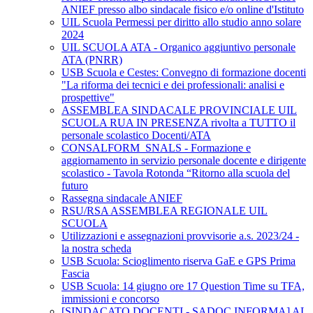
ANIEF presso albo sindacale fisico e/o online d'Istituto
UIL Scuola Permessi per diritto allo studio anno solare
2024
UIL SCUOLA ATA - Organico aggiuntivo personale
ATA (PNRR)
USB Scuola e Cestes: Convegno di formazione docenti
"La riforma dei tecnici e dei professionali: analisi e
prospettive"
ASSEMBLEA SINDACALE PROVINCIALE UIL
SCUOLA RUA IN PRESENZA rivolta a TUTTO il
personale scolastico Docenti/ATA
CONSALFORM_SNALS - Formazione e
aggiornamento in servizio personale docente e dirigente
scolastico - Tavola Rotonda “Ritorno alla scuola del
futuro
Rassegna sindacale ANIEF
RSU/RSA ASSEMBLEA REGIONALE UIL
SCUOLA
Utilizzazioni e assegnazioni provvisorie a.s. 2023/24 -
la nostra scheda
USB Scuola: Scioglimento riserva GaE e GPS Prima
Fascia
USB Scuola: 14 giugno ore 17 Question Time su TFA,
immissioni e concorso
[SINDACATO DOCENTI - SADOC INFORMA] AL