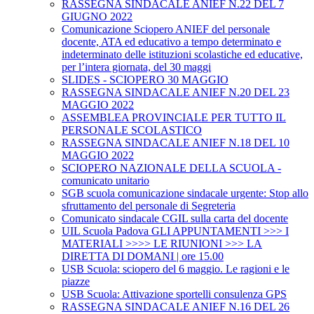
RASSEGNA SINDACALE ANIEF N.22 DEL 7
GIUGNO 2022
Comunicazione Sciopero ANIEF del personale
docente, ATA ed educativo a tempo determinato e
indeterminato delle istituzioni scolastiche ed educative,
per l’intera giornata, del 30 maggi
SLIDES - SCIOPERO 30 MAGGIO
RASSEGNA SINDACALE ANIEF N.20 DEL 23
MAGGIO 2022
ASSEMBLEA PROVINCIALE PER TUTTO IL
PERSONALE SCOLASTICO
RASSEGNA SINDACALE ANIEF N.18 DEL 10
MAGGIO 2022
SCIOPERO NAZIONALE DELLA SCUOLA -
comunicato unitario
SGB scuola comunicazione sindacale urgente: Stop allo
sfruttamento del personale di Segreteria
Comunicato sindacale CGIL sulla carta del docente
UIL Scuola Padova GLI APPUNTAMENTI >>> I
MATERIALI >>>> LE RIUNIONI >>> LA
DIRETTA DI DOMANI | ore 15.00
USB Scuola: sciopero del 6 maggio. Le ragioni e le
piazze
USB Scuola: Attivazione sportelli consulenza GPS
RASSEGNA SINDACALE ANIEF N.16 DEL 26