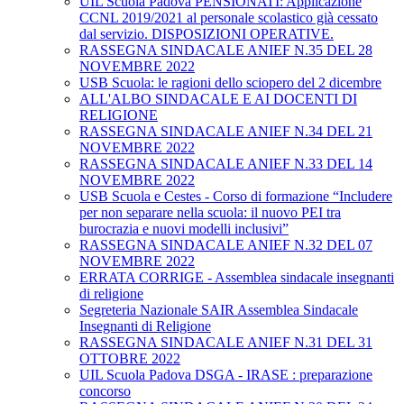
UIL Scuola Padova PENSIONATI: Applicazione
CCNL 2019/2021 al personale scolastico già cessato
dal servizio. DISPOSIZIONI OPERATIVE.
RASSEGNA SINDACALE ANIEF N.35 DEL 28
NOVEMBRE 2022
USB Scuola: le ragioni dello sciopero del 2 dicembre
ALL'ALBO SINDACALE E AI DOCENTI DI
RELIGIONE
RASSEGNA SINDACALE ANIEF N.34 DEL 21
NOVEMBRE 2022
RASSEGNA SINDACALE ANIEF N.33 DEL 14
NOVEMBRE 2022
USB Scuola e Cestes - Corso di formazione “Includere
per non separare nella scuola: il nuovo PEI tra
burocrazia e nuovi modelli inclusivi”
RASSEGNA SINDACALE ANIEF N.32 DEL 07
NOVEMBRE 2022
ERRATA CORRIGE - Assemblea sindacale insegnanti
di religione
Segreteria Nazionale SAIR Assemblea Sindacale
Insegnanti di Religione
RASSEGNA SINDACALE ANIEF N.31 DEL 31
OTTOBRE 2022
UIL Scuola Padova DSGA - IRASE : preparazione
concorso