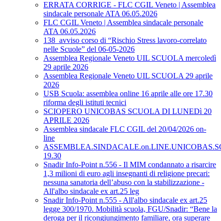
ERRATA CORRIGE - FLC CGIL Veneto | Assemblea
sindacale personale ATA 06.05.2026
FLC CGIL Veneto | Assemblea sindacale personale
ATA 06.05.2026
138_avviso corso di “Rischio Stress lavoro-correlato
nelle Scuole” del 06-05-2026
Assemblea Regionale Veneto UIL SCUOLA mercoledì
29 aprile 2026
Assemblea Regionale Veneto UIL SCUOLA 29 aprile
2026
USB Scuola: assemblea online 16 aprile alle ore 17.30
riforma degli istituti tecnici
SCIOPERO UNICOBAS SCUOLA DI LUNEDì 20
APRILE 2026
Assemblea sindacale FLC CGIL del 20/04/2026 on-
line
ASSEMBLEA.SINDACALE.on.LINE.UNICOBAS.SCU
19.30
Snadir Info-Point n.556 - Il MIM condannato a risarcire
1,3 milioni di euro agli insegnanti di religione precari:
nessuna sanatoria dell’abuso con la stabilizzazione -
All'albo sindacale ex art.25 leg
Snadir Info-Point n.555 - All'albo sindacale ex art.25
legge 300/1970. Mobilità scuola, FGU/Snadir: “Bene la
deroga per il ricongiungimento familiare, ora superare