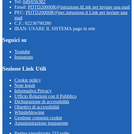
Tel:
049/656382
Email:
PDTD20000R@istruzione.it
Link per inviare una mail
PEC:
PDTD20000R@pec.istruzione.it
Link per inviare una
mail
C.F.: 92236790280
IBAN: USARE IL SISTEMA pago in rete
Seguici su
Youtube
Instagram
Sezione Link Utili
Cookie policy
Note legali
Informativa Privacy
Ufficio Relazioni con il Pubblico
Dichiarazione di accessibilità
Obiettivi di accessibilità
Whistleblowing
Gestione consensi cookie
Amministrazione trasparente
Pagina visualizzata
233
volte