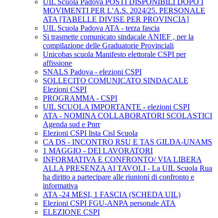
UIL Scuola Padova POSTI DISPONIBILI DOPO I
MOVIMENTI PER L’A.S. 2024/25. PERSONALE
ATA [TABELLE DIVISE PER PROVINCIA]
UIL Scuola Padova ATA - terza fascia
Si trasmette comunicato sindacale ANIEF , per la
compilazione delle Graduatorie Provinciali
Unicobas scuola Manifesto elettorale CSPI per
affissione
SNALS Padova - elezioni CSPI
SOLLECITO COMUNICATO SINDACALE
Elezioni CSPI
PROGRAMMA - CSPI
UIL SCUOLA IMPORTANTE - elezioni CSPI
ATA - NOMINA COLLABORATORI SCOLASTICI
Agenda sud e Pnrr
Elezioni CSPI lista Cisl Scuola
CA DS - INCONTRO RSU E TAS GILDA-UNAMS
1 MAGGIO - DEI LAVORATORI
INFORMATIVA E CONFRONTO/ VIA LIBERA
ALLA PRESENZA AI TAVOLI - La UIL Scuola Rua
ha diritto a partecipare alle riunioni di confronto e
informativa
ATA -24 MESI, 1 FASCIA (SCHEDA UIL)
Elezioni CSPI FGU-ANPA personale ATA
ELEZIONE CSPI