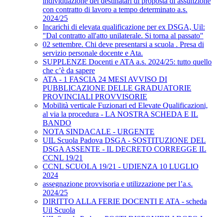
individuazione dei destinatari di proposta di assunzione
con contratto di lavoro a tempo determinato a.s.
2024/25
Incarichi di elevata qualificazione per ex DSGA, Uil:
"Dal contratto all'atto unilaterale. Si torna al passato"
02 settembre. Chi deve presentarsi a scuola . Presa di
servizio personale docente e Ata.
SUPPLENZE Docenti e ATA a.s. 2024/25: tutto quello
che c’è da sapere
ATA - 1 FASCIA 24 MESI AVVISO DI
PUBBLICAZIONE DELLE GRADUATORIE
PROVINCIALI PROVVISORIE
Mobilità verticale Fuzionari ed Elevate Qualificazioni,
al via la procedura - LA NOSTRA SCHEDA E IL
BANDO
NOTA SINDACALE - URGENTE
UIL Scuola Padova DSGA - SOSTITUZIONE DEL
DSGA ASSENTE - IL DECRETO CORREGGE IL
CCNL 19/21
CCNL SCUOLA 19/21 - UDIENZA 10 LUGLIO
2024
assegnazione provvisoria e utilizzazione per l’a.s.
2024/25
DIRITTO ALLA FERIE DOCENTI E ATA - scheda
Uil Scuola