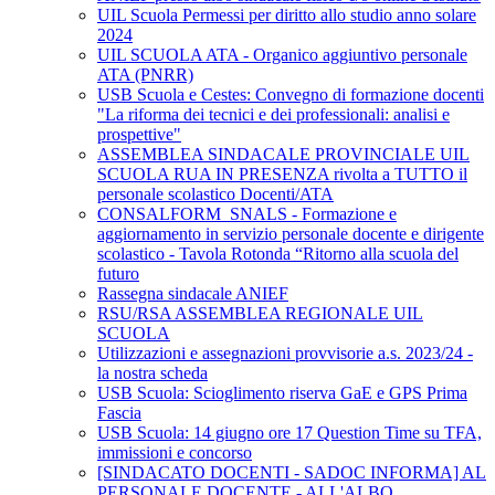
UIL Scuola Permessi per diritto allo studio anno solare
2024
UIL SCUOLA ATA - Organico aggiuntivo personale
ATA (PNRR)
USB Scuola e Cestes: Convegno di formazione docenti
"La riforma dei tecnici e dei professionali: analisi e
prospettive"
ASSEMBLEA SINDACALE PROVINCIALE UIL
SCUOLA RUA IN PRESENZA rivolta a TUTTO il
personale scolastico Docenti/ATA
CONSALFORM_SNALS - Formazione e
aggiornamento in servizio personale docente e dirigente
scolastico - Tavola Rotonda “Ritorno alla scuola del
futuro
Rassegna sindacale ANIEF
RSU/RSA ASSEMBLEA REGIONALE UIL
SCUOLA
Utilizzazioni e assegnazioni provvisorie a.s. 2023/24 -
la nostra scheda
USB Scuola: Scioglimento riserva GaE e GPS Prima
Fascia
USB Scuola: 14 giugno ore 17 Question Time su TFA,
immissioni e concorso
[SINDACATO DOCENTI - SADOC INFORMA] AL
PERSONALE DOCENTE - ALL'ALBO