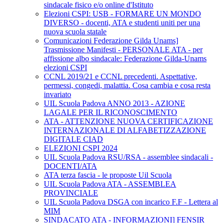
sindacale fisico e/o online d'Istituto
Elezioni CSPI: USB - FORMARE UN MONDO
DIVERSO - docenti, ATA e studenti uniti per una
nuova scuola statale
Comunicazioni Federazione Gilda Unams]
Trasmissione Manifesti - PERSONALE ATA - per
affissione albo sindacale: Federazione Gilda-Unams
elezioni CSPI
CCNL 2019/21 e CCNL precedenti. Aspettative,
permessi, congedi, malattia. Cosa cambia e cosa resta
invariato
UIL Scuola Padova ANNO 2013 - AZIONE
LAGALE PER IL RICONOSCIMENTO
ATA - ATTENZIONE NUOVA CERTIFICAZIONE
INTERNAZIONALE DI ALFABETIZZAZIONE
DIGITALE CIAD
ELEZIONI CSPI 2024
UIL Scuola Padova RSU/RSA - assemblee sindacali -
DOCENTI/ATA
ATA terza fascia - le proposte Uil Scuola
UIL Scuola Padova ATA - ASSEMBLEA
PROVINCIALE
UIL Scuola Padova DSGA con incarico F.F - Lettera al
MIM
SINDACATO ATA - INFORMAZIONI] FENSIR