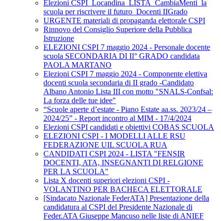
Elezioni CSPI_Locandina_LISTA_CambiaMenti_la
scuola per riscrivere il futuro_Docenti IIGrado
URGENTE materiali di propaganda elettorale CSPI
Rinnovo del Consiglio Superiore della Pubblica
Istruzione
ELEZIONI CSPI 7 maggio 2024 - Personale docente
scuola SECONDARIA DI II° GRADO candidata
PAOLA MARTANO
Elezioni CSPI 7 maggio 2024 - Componente elettiva
docenti scuola secondaria di II grado -Candidato
Albano Antonio Lista III con motto "SNALS-Confsal:
La forza delle tue idee"
“Scuole aperte d’estate - Piano Estate aa.ss. 2023/24 –
2024/25” - Report incontro al MIM - 17/4/2024
Elezioni CSPI candidati e obiettivi COBAS SCUOLA
ELEZIONI CSPI - I MODELLI ALLE RSU
FEDERAZIONE UIL SCUOLA RUA
CANDIDATI CSPI 2024 - LISTA "FENSIR
DOCENTI, ATA, INSEGNANTI DI RELGIONE
PER LA SCUOLA"
Lista X docenti superiori elezioni CSPI -
VOLANTINO PER BACHECA ELETTORALE
[Sindacato Nazionale FederATA] Presentazione della
candidatura al CSPI del Presidente Nazionale di
Feder.ATA Giuseppe Mancuso nelle liste di ANIEF