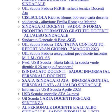
SINDACALE
UIL Scuola Padova FERIE- scheda tecnica Docenti
Ata
CISLSCUOLA Ricorso Bonus 500 euro carta docente
solidarietà - alluvione Emilia Romagna Marche
SINDACATO DOCENTI - SADOC INFORMA
INCONTRO FORMATIVO GRATUITO DOCENTI
- ALL'ALBO SINDACALE
Sindacato Generale di Base -SGB
UIL Scuola Padova TRATTATIVA CONTRATTO,
REPORT ARAN GIORNO 17 MAGGIO 2023
UIL Scuola Padova assegnazioni provvisorie-incontro
M. I. M / OO. SS
Fwd: USB Scuola - Basta falsità, la scuola vuole
dignità: il 26 maggio è sciopero!
[SINDACATO DOCENTI - SADOC INFORMA] AL
PERSONALE DOCENTE
SAATA [SINDACATO ATA - INFORMAZIONI] AL
PERSONALE ATA - ALL'ALBO SINDACALE
Informativa USB Scuola Aprile 2023
USB Scuola: sportello ATA 24 mesi
Uil Scuola CARTA DOCENTI PRECARI
SENTENZA
AL PERSONALE DOCENTE E ALL'ALBO
SINDACALE - SADOC INFORMA N. 1-2023