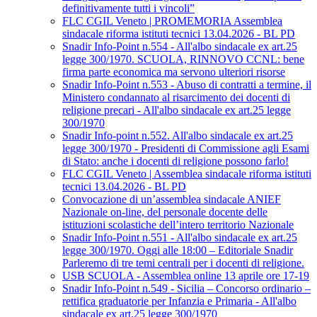
definitivamente tutti i vincoli”
FLC CGIL Veneto | PROMEMORIA Assemblea
sindacale riforma istituti tecnici 13.04.2026 - BL PD
Snadir Info-Point n.554 - All'albo sindacale ex art.25
legge 300/1970. SCUOLA, RINNOVO CCNL: bene
firma parte economica ma servono ulteriori risorse
Snadir Info-Point n.553 - Abuso di contratti a termine, il
Ministero condannato al risarcimento dei docenti di
religione precari - All'albo sindacale ex art.25 legge
300/1970
Snadir Info-point n.552. All'albo sindacale ex art.25
legge 300/1970 - Presidenti di Commissione agli Esami
di Stato: anche i docenti di religione possono farlo!
FLC CGIL Veneto | Assemblea sindacale riforma istituti
tecnici 13.04.2026 - BL PD
Convocazione di un’assemblea sindacale ANIEF
Nazionale on-line, del personale docente delle
istituzioni scolastiche dell’intero territorio Nazionale
Snadir Info-Point n.551 - All'albo sindacale ex art.25
legge 300/1970. Oggi alle 18:00 – Editoriale Snadir
Parleremo di tre temi centrali per i docenti di religione.
USB SCUOLA - Assemblea online 13 aprile ore 17-19
Snadir Info-Point n.549 - Sicilia – Concorso ordinario –
rettifica graduatorie per Infanzia e Primaria - All'albo
sindacale ex art.25 legge 300/1970