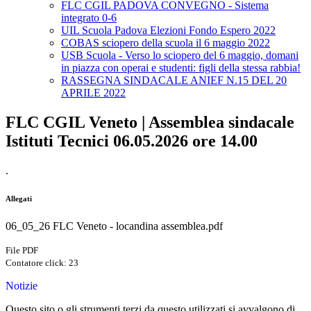
FLC CGIL PADOVA CONVEGNO - Sistema
integrato 0-6
UIL Scuola Padova Elezioni Fondo Espero 2022
COBAS sciopero della scuola il 6 maggio 2022
USB Scuola - Verso lo sciopero del 6 maggio, domani
in piazza con operai e studenti: figli della stessa rabbia!
RASSEGNA SINDACALE ANIEF N.15 DEL 20
APRILE 2022
FLC CGIL Veneto | Assemblea sindacale
Istituti Tecnici 06.05.2026 ore 14.00
.
Allegati
06_05_26 FLC Veneto - locandina assemblea.pdf
File PDF
Contatore click: 23
Notizie
Questo sito o gli strumenti terzi da questo utilizzati si avvalgono di