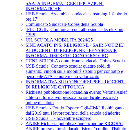
SAATA INFORMA - CERTIFICAZIONI
INFORMATICHE
USB Scuola: Assemblea sindacale streaming 1 febbraio
ore 17
Comunicato Sindacale Cobas della Scuola
[FLC CGIL] Comunicato per albo sindacale: elezioni
CSPI
UIL SCUOLA MOBILITA 2024/25
SINDACATO INS. RELIGIONE - SAIR NOTIZIE]
AI DOCENTI DI RELIGIONE - FENSIR SAIR
INFORMA: DECRETO CONCORSO IRC
CCNL SCUOLA comunicato sindacale Cobas Scuola
USB Scuola: Contratto scuola: quattro soldi di
aumento, vincoli sulla mobilità stabiliti per contratto e
personale ATA sempre meno valorizzato
INFORMATIVA SUI CONCORSI PER I DOCENTI
DI RELIGIONE CATTOLICA
Richiesta pubblicazione locandina evento Verona Anief
a titolo informativo presso albo sindacale fisico e/o
online d'Istituto
USB Scuola - Fondo Espero: Cgil-Cisl-Uil obbligano
dal 2019 tutti i lavoratori/trici della scuola ad aderire
USB Scuola: 17 novembre sciopero
ANIEF Richiesta pubblicazione locandine RICORSI
ANIEF presso albo sindacale fisico e/o online d'Istituto