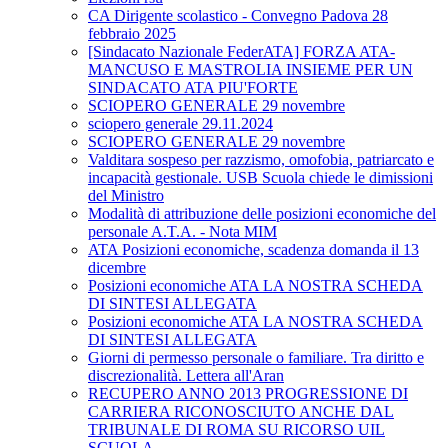
CA Dirigente scolastico - Convegno Padova 28
febbraio 2025
[Sindacato Nazionale FederATA] FORZA ATA-
MANCUSO E MASTROLIA INSIEME PER UN
SINDACATO ATA PIU'FORTE
SCIOPERO GENERALE 29 novembre
sciopero generale 29.11.2024
SCIOPERO GENERALE 29 novembre
Valditara sospeso per razzismo, omofobia, patriarcato e
incapacità gestionale. USB Scuola chiede le dimissioni
del Ministro
Modalità di attribuzione delle posizioni economiche del
personale A.T.A. - Nota MIM
ATA Posizioni economiche, scadenza domanda il 13
dicembre
Posizioni economiche ATA LA NOSTRA SCHEDA
DI SINTESI ALLEGATA
Posizioni economiche ATA LA NOSTRA SCHEDA
DI SINTESI ALLEGATA
Giorni di permesso personale o familiare. Tra diritto e
discrezionalità. Lettera all'Aran
RECUPERO ANNO 2013 PROGRESSIONE DI
CARRIERA RICONOSCIUTO ANCHE DAL
TRIBUNALE DI ROMA SU RICORSO UIL
SCUOLA