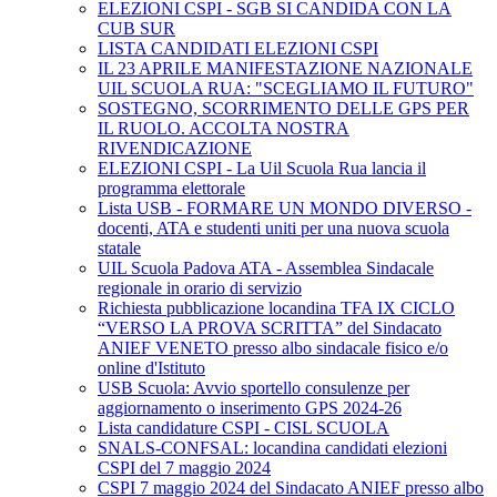
ELEZIONI CSPI - SGB SI CANDIDA CON LA
CUB SUR
LISTA CANDIDATI ELEZIONI CSPI
IL 23 APRILE MANIFESTAZIONE NAZIONALE
UIL SCUOLA RUA: "SCEGLIAMO IL FUTURO"
SOSTEGNO, SCORRIMENTO DELLE GPS PER
IL RUOLO. ACCOLTA NOSTRA
RIVENDICAZIONE
ELEZIONI CSPI - La Uil Scuola Rua lancia il
programma elettorale
Lista USB - FORMARE UN MONDO DIVERSO -
docenti, ATA e studenti uniti per una nuova scuola
statale
UIL Scuola Padova ATA - Assemblea Sindacale
regionale in orario di servizio
Richiesta pubblicazione locandina TFA IX CICLO
“VERSO LA PROVA SCRITTA” del Sindacato
ANIEF VENETO presso albo sindacale fisico e/o
online d'Istituto
USB Scuola: Avvio sportello consulenze per
aggiornamento o inserimento GPS 2024-26
Lista candidature CSPI - CISL SCUOLA
SNALS-CONFSAL: locandina candidati elezioni
CSPI del 7 maggio 2024
CSPI 7 maggio 2024 del Sindacato ANIEF presso albo