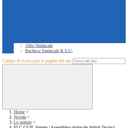
Albo Sindacale
Bacheca Sindacale R.S.U.
Campo di ricerca per le pagine del sito
Home
>
Novità
>
Le notizie
>
FLC CGIL Veneto | Assemblea sindacale Istituti Tecnici