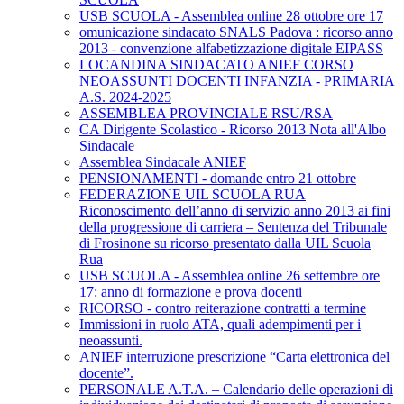
USB SCUOLA - Assemblea online 28 ottobre ore 17
omunicazione sindacato SNALS Padova : ricorso anno
2013 - convenzione alfabetizzazione digitale EIPASS
LOCANDINA SINDACATO ANIEF CORSO
NEOASSUNTI DOCENTI INFANZIA - PRIMARIA
A.S. 2024-2025
ASSEMBLEA PROVINCIALE RSU/RSA
CA Dirigente Scolastico - Ricorso 2013 Nota all'Albo
Sindacale
Assemblea Sindacale ANIEF
PENSIONAMENTI - domande entro 21 ottobre
FEDERAZIONE UIL SCUOLA RUA
Riconoscimento dell’anno di servizio anno 2013 ai fini
della progressione di carriera – Sentenza del Tribunale
di Frosinone su ricorso presentato dalla UIL Scuola
Rua
USB SCUOLA - Assemblea online 26 settembre ore
17: anno di formazione e prova docenti
RICORSO - contro reiterazione contratti a termine
Immissioni in ruolo ATA, quali adempimenti per i
neoassunti.
ANIEF interruzione prescrizione “Carta elettronica del
docente”.
PERSONALE A.T.A. – Calendario delle operazioni di