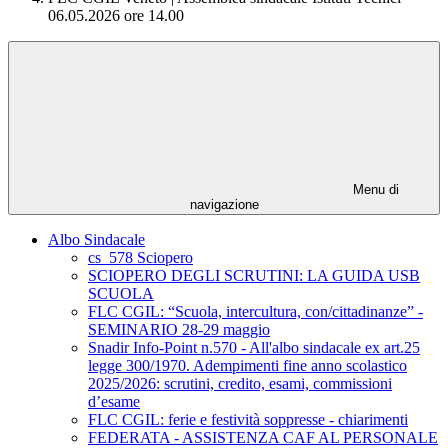
06.05.2026 ore 14.00
Menu di
navigazione
Albo Sindacale
cs_578 Sciopero
SCIOPERO DEGLI SCRUTINI: LA GUIDA USB
SCUOLA
FLC CGIL: “Scuola, intercultura, con/cittadinanze” -
SEMINARIO 28-29 maggio
Snadir Info-Point n.570 - All'albo sindacale ex art.25
legge 300/1970. Adempimenti fine anno scolastico
2025/2026: scrutini, credito, esami, commissioni
d’esame
FLC CGIL: ferie e festività soppresse - chiarimenti
FEDERATA - ASSISTENZA CAF AL PERSONALE