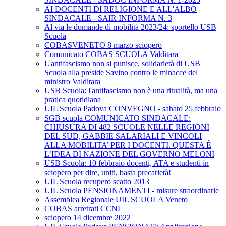
AI DOCENTI DI RELIGIONE E ALL'ALBO
SINDACALE - SAIR INFORMA N. 3
Al via le domande di mobilità 2023/24: sportello USB
Scuola
COBASVENETO 8 marzo sciopero
Comunicato COBAS SCUOLA Valditara
L'antifascismo non si punisce, solidarietà di USB
Scuola alla preside Savino contro le minacce del
ministro Valditara
USB Scuola: l'antifascismo non è una ritualità, ma una
pratica quotidiana
UIL Scuola Padova CONVEGNO - sabato 25 febbraio
SGB scuola COMUNICATO SINDACALE:
CHIUSURA DI 482 SCUOLE NELLE REGIONI
DEL SUD, GABBIE SALARIALI E VINCOLI
ALLA MOBILITA’ PER I DOCENTI. QUESTA È
L’IDEA DI NAZIONE DEL GOVERNO MELONI
USB Scuola: 10 febbraio docenti, ATA e studenti in
sciopero per dire, uniti, basta precarietà!
UIL Scuola recupero scatto 2013
UIL Scuola PENSIONAMENTI - misure straordinarie
Assemblea Regionale UIL SCUOLA Veneto
COBAS arretrati CCNL
sciopero 14 dicembre 2022