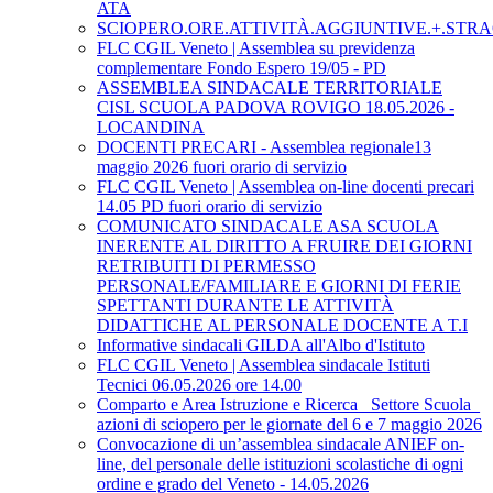
ATA
SCIOPERO.ORE.ATTIVITÀ.AGGIUNTIVE.+.STRA
FLC CGIL Veneto | Assemblea su previdenza
complementare Fondo Espero 19/05 - PD
ASSEMBLEA SINDACALE TERRITORIALE
CISL SCUOLA PADOVA ROVIGO 18.05.2026 -
LOCANDINA
DOCENTI PRECARI - Assemblea regionale13
maggio 2026 fuori orario di servizio
FLC CGIL Veneto | Assemblea on-line docenti precari
14.05 PD fuori orario di servizio
COMUNICATO SINDACALE ASA SCUOLA
INERENTE AL DIRITTO A FRUIRE DEI GIORNI
RETRIBUITI DI PERMESSO
PERSONALE/FAMILIARE E GIORNI DI FERIE
SPETTANTI DURANTE LE ATTIVITÀ
DIDATTICHE AL PERSONALE DOCENTE A T.I
Informative sindacali GILDA all'Albo d'Istituto
FLC CGIL Veneto | Assemblea sindacale Istituti
Tecnici 06.05.2026 ore 14.00
Comparto e Area Istruzione e Ricerca_ Settore Scuola_
azioni di sciopero per le giornate del 6 e 7 maggio 2026
Convocazione di un’assemblea sindacale ANIEF on-
line, del personale delle istituzioni scolastiche di ogni
ordine e grado del Veneto - 14.05.2026