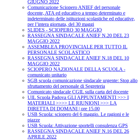
GIUGNO 2022
Comunicazione Sciopero ANIEF del personale
docente, ATA ed educativo a tempo determinato e
indeterminato delle istituzioni scolastiche ed educative,
per l’intera giornata, del 30 maggi
SLIDES - SCIOPERO 30 MAGGIO
RASSEGNA SINDACALE ANIEF N.20 DEL 23
MAGGIO 2022
ASSEMBLEA PROVINCIALE PER TUTTO IL
PERSONALE SCOLASTICO
RASSEGNA SINDACALE ANIEF N.18 DEL 10
MAGGIO 2022
SCIOPERO NAZIONALE DELLA SCUOLA -
comunicato unitario
SGB scuola comunicazione sindacale urgente: Stop allo
sfruttamento del personale di Segreteria
Comunicato sindacale CGIL sulla carta del docente
UIL Scuola Padova GLI APPUNTAMENTI >>> I
MATERIALI >>>> LE RIUNIONI >>> LA
DIRETTA DI DOMANI | ore 15.00
USB Scuola: sciopero del 6 maggio. Le ragioni e le
piazze
USB Scuola: Attivazione sportelli consulenza GPS
RASSEGNA SINDACALE ANIEF N.16 DEL 26
APRILE 2022