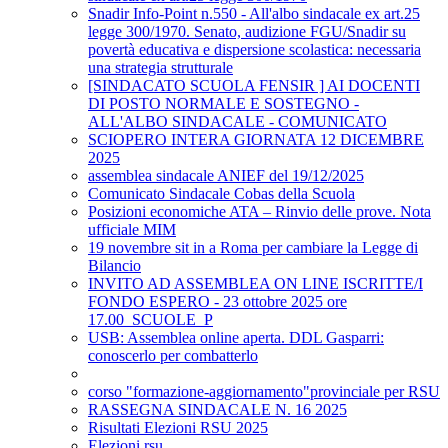
Snadir Info-Point n.550 - All'albo sindacale ex art.25
legge 300/1970. Senato, audizione FGU/Snadir su
povertà educativa e dispersione scolastica: necessaria
una strategia strutturale
[SINDACATO SCUOLA FENSIR ] AI DOCENTI
DI POSTO NORMALE E SOSTEGNO -
ALL'ALBO SINDACALE - COMUNICATO
SCIOPERO INTERA GIORNATA 12 DICEMBRE
2025
assemblea sindacale ANIEF del 19/12/2025
Comunicato Sindacale Cobas della Scuola
Posizioni economiche ATA – Rinvio delle prove. Nota
ufficiale MIM
19 novembre sit in a Roma per cambiare la Legge di
Bilancio
INVITO AD ASSEMBLEA ON LINE ISCRITTE/I
FONDO ESPERO - 23 ottobre 2025 ore
17.00_SCUOLE_P
USB: Assemblea online aperta. DDL Gasparri:
conoscerlo per combatterlo
corso "formazione-aggiornamento"provinciale per RSU
RASSEGNA SINDACALE N. 16 2025
Risultati Elezioni RSU 2025
Elezioni rsu