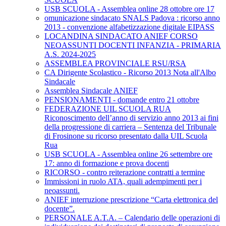
USB SCUOLA - Assemblea online 28 ottobre ore 17
omunicazione sindacato SNALS Padova : ricorso anno
2013 - convenzione alfabetizzazione digitale EIPASS
LOCANDINA SINDACATO ANIEF CORSO
NEOASSUNTI DOCENTI INFANZIA - PRIMARIA
A.S. 2024-2025
ASSEMBLEA PROVINCIALE RSU/RSA
CA Dirigente Scolastico - Ricorso 2013 Nota all'Albo
Sindacale
Assemblea Sindacale ANIEF
PENSIONAMENTI - domande entro 21 ottobre
FEDERAZIONE UIL SCUOLA RUA
Riconoscimento dell’anno di servizio anno 2013 ai fini
della progressione di carriera – Sentenza del Tribunale
di Frosinone su ricorso presentato dalla UIL Scuola
Rua
USB SCUOLA - Assemblea online 26 settembre ore
17: anno di formazione e prova docenti
RICORSO - contro reiterazione contratti a termine
Immissioni in ruolo ATA, quali adempimenti per i
neoassunti.
ANIEF interruzione prescrizione “Carta elettronica del
docente”.
PERSONALE A.T.A. – Calendario delle operazioni di