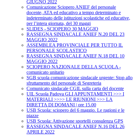
GIUGNO 2022
Comunicazione Sciopero ANIEF del personale
docente, ATA ed educativo a tempo determinato e
indeterminato delle istituzioni scolastiche ed educative,
per l’intera giornata, del 30 maggi
SLIDES - SCIOPERO 30 MAGGIO
RASSEGNA SINDACALE ANIEF N.20 DEL 23
MAGGIO 2022
ASSEMBLEA PROVINCIALE PER TUTTO IL
PERSONALE SCOLASTICO
RASSEGNA SINDACALE ANIEF N.18 DEL 10
MAGGIO 2022
SCIOPERO NAZIONALE DELLA SCUOLA -
comunicato unitario
SGB scuola comunicazione sindacale urgente: Stop allo
sfruttamento del personale di Segreteria
Comunicato sindacale CGIL sulla carta del docente
UIL Scuola Padova GLI APPUNTAMENTI >>> I
MATERIALI >>>> LE RIUNIONI >>> LA
DIRETTA DI DOMANI | ore 15.00
USB Scuola: sciopero del 6 maggio. Le ragioni e le
piazze
USB Scuola: Attivazione sportelli consulenza GPS
RASSEGNA SINDACALE ANIEF N.16 DEL 26
APRILE 2022