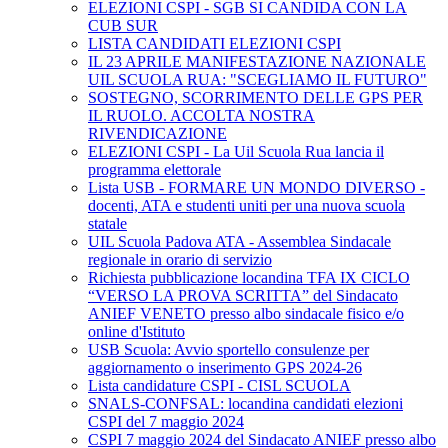
ELEZIONI CSPI - SGB SI CANDIDA CON LA
CUB SUR
LISTA CANDIDATI ELEZIONI CSPI
IL 23 APRILE MANIFESTAZIONE NAZIONALE
UIL SCUOLA RUA: "SCEGLIAMO IL FUTURO"
SOSTEGNO, SCORRIMENTO DELLE GPS PER
IL RUOLO. ACCOLTA NOSTRA
RIVENDICAZIONE
ELEZIONI CSPI - La Uil Scuola Rua lancia il
programma elettorale
Lista USB - FORMARE UN MONDO DIVERSO -
docenti, ATA e studenti uniti per una nuova scuola
statale
UIL Scuola Padova ATA - Assemblea Sindacale
regionale in orario di servizio
Richiesta pubblicazione locandina TFA IX CICLO
“VERSO LA PROVA SCRITTA” del Sindacato
ANIEF VENETO presso albo sindacale fisico e/o
online d'Istituto
USB Scuola: Avvio sportello consulenze per
aggiornamento o inserimento GPS 2024-26
Lista candidature CSPI - CISL SCUOLA
SNALS-CONFSAL: locandina candidati elezioni
CSPI del 7 maggio 2024
CSPI 7 maggio 2024 del Sindacato ANIEF presso albo