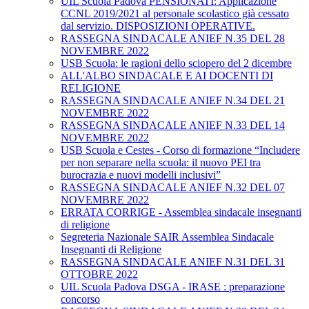
UIL Scuola Padova PENSIONATI: Applicazione
CCNL 2019/2021 al personale scolastico già cessato
dal servizio. DISPOSIZIONI OPERATIVE.
RASSEGNA SINDACALE ANIEF N.35 DEL 28
NOVEMBRE 2022
USB Scuola: le ragioni dello sciopero del 2 dicembre
ALL'ALBO SINDACALE E AI DOCENTI DI
RELIGIONE
RASSEGNA SINDACALE ANIEF N.34 DEL 21
NOVEMBRE 2022
RASSEGNA SINDACALE ANIEF N.33 DEL 14
NOVEMBRE 2022
USB Scuola e Cestes - Corso di formazione “Includere
per non separare nella scuola: il nuovo PEI tra
burocrazia e nuovi modelli inclusivi”
RASSEGNA SINDACALE ANIEF N.32 DEL 07
NOVEMBRE 2022
ERRATA CORRIGE - Assemblea sindacale insegnanti
di religione
Segreteria Nazionale SAIR Assemblea Sindacale
Insegnanti di Religione
RASSEGNA SINDACALE ANIEF N.31 DEL 31
OTTOBRE 2022
UIL Scuola Padova DSGA - IRASE : preparazione
concorso