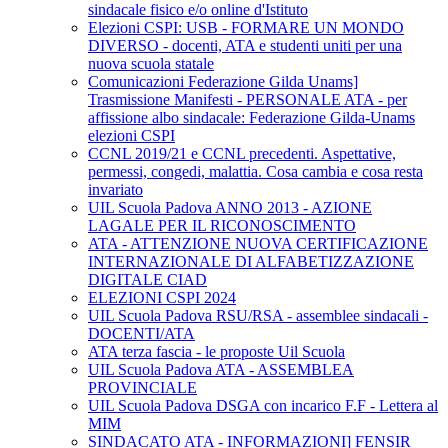
sindacale fisico e/o online d'Istituto
Elezioni CSPI: USB - FORMARE UN MONDO
DIVERSO - docenti, ATA e studenti uniti per una
nuova scuola statale
Comunicazioni Federazione Gilda Unams]
Trasmissione Manifesti - PERSONALE ATA - per
affissione albo sindacale: Federazione Gilda-Unams
elezioni CSPI
CCNL 2019/21 e CCNL precedenti. Aspettative,
permessi, congedi, malattia. Cosa cambia e cosa resta
invariato
UIL Scuola Padova ANNO 2013 - AZIONE
LAGALE PER IL RICONOSCIMENTO
ATA - ATTENZIONE NUOVA CERTIFICAZIONE
INTERNAZIONALE DI ALFABETIZZAZIONE
DIGITALE CIAD
ELEZIONI CSPI 2024
UIL Scuola Padova RSU/RSA - assemblee sindacali -
DOCENTI/ATA
ATA terza fascia - le proposte Uil Scuola
UIL Scuola Padova ATA - ASSEMBLEA
PROVINCIALE
UIL Scuola Padova DSGA con incarico F.F - Lettera al
MIM
SINDACATO ATA - INFORMAZIONI] FENSIR