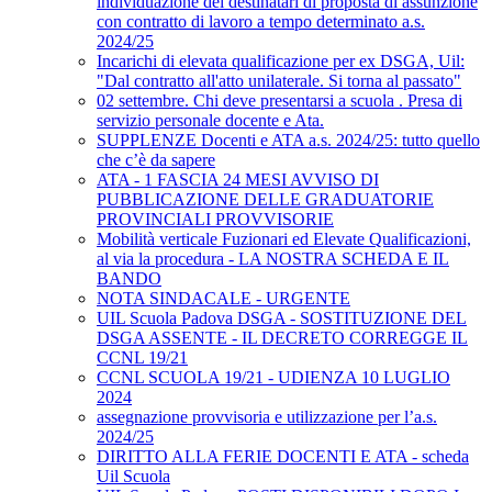
individuazione dei destinatari di proposta di assunzione
con contratto di lavoro a tempo determinato a.s.
2024/25
Incarichi di elevata qualificazione per ex DSGA, Uil:
"Dal contratto all'atto unilaterale. Si torna al passato"
02 settembre. Chi deve presentarsi a scuola . Presa di
servizio personale docente e Ata.
SUPPLENZE Docenti e ATA a.s. 2024/25: tutto quello
che c’è da sapere
ATA - 1 FASCIA 24 MESI AVVISO DI
PUBBLICAZIONE DELLE GRADUATORIE
PROVINCIALI PROVVISORIE
Mobilità verticale Fuzionari ed Elevate Qualificazioni,
al via la procedura - LA NOSTRA SCHEDA E IL
BANDO
NOTA SINDACALE - URGENTE
UIL Scuola Padova DSGA - SOSTITUZIONE DEL
DSGA ASSENTE - IL DECRETO CORREGGE IL
CCNL 19/21
CCNL SCUOLA 19/21 - UDIENZA 10 LUGLIO
2024
assegnazione provvisoria e utilizzazione per l’a.s.
2024/25
DIRITTO ALLA FERIE DOCENTI E ATA - scheda
Uil Scuola