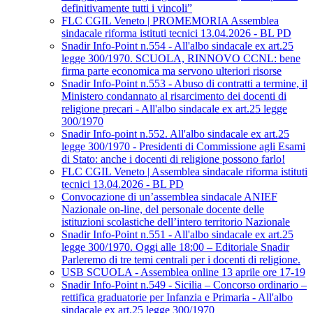
definitivamente tutti i vincoli”
FLC CGIL Veneto | PROMEMORIA Assemblea
sindacale riforma istituti tecnici 13.04.2026 - BL PD
Snadir Info-Point n.554 - All'albo sindacale ex art.25
legge 300/1970. SCUOLA, RINNOVO CCNL: bene
firma parte economica ma servono ulteriori risorse
Snadir Info-Point n.553 - Abuso di contratti a termine, il
Ministero condannato al risarcimento dei docenti di
religione precari - All'albo sindacale ex art.25 legge
300/1970
Snadir Info-point n.552. All'albo sindacale ex art.25
legge 300/1970 - Presidenti di Commissione agli Esami
di Stato: anche i docenti di religione possono farlo!
FLC CGIL Veneto | Assemblea sindacale riforma istituti
tecnici 13.04.2026 - BL PD
Convocazione di un’assemblea sindacale ANIEF
Nazionale on-line, del personale docente delle
istituzioni scolastiche dell’intero territorio Nazionale
Snadir Info-Point n.551 - All'albo sindacale ex art.25
legge 300/1970. Oggi alle 18:00 – Editoriale Snadir
Parleremo di tre temi centrali per i docenti di religione.
USB SCUOLA - Assemblea online 13 aprile ore 17-19
Snadir Info-Point n.549 - Sicilia – Concorso ordinario –
rettifica graduatorie per Infanzia e Primaria - All'albo
sindacale ex art.25 legge 300/1970