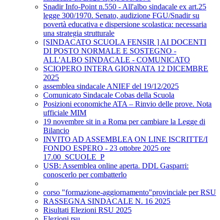
Snadir Info-Point n.550 - All'albo sindacale ex art.25
legge 300/1970. Senato, audizione FGU/Snadir su
povertà educativa e dispersione scolastica: necessaria
una strategia strutturale
[SINDACATO SCUOLA FENSIR ] AI DOCENTI
DI POSTO NORMALE E SOSTEGNO -
ALL'ALBO SINDACALE - COMUNICATO
SCIOPERO INTERA GIORNATA 12 DICEMBRE
2025
assemblea sindacale ANIEF del 19/12/2025
Comunicato Sindacale Cobas della Scuola
Posizioni economiche ATA – Rinvio delle prove. Nota
ufficiale MIM
19 novembre sit in a Roma per cambiare la Legge di
Bilancio
INVITO AD ASSEMBLEA ON LINE ISCRITTE/I
FONDO ESPERO - 23 ottobre 2025 ore
17.00_SCUOLE_P
USB: Assemblea online aperta. DDL Gasparri:
conoscerlo per combatterlo
corso "formazione-aggiornamento"provinciale per RSU
RASSEGNA SINDACALE N. 16 2025
Risultati Elezioni RSU 2025
Elezioni rsu