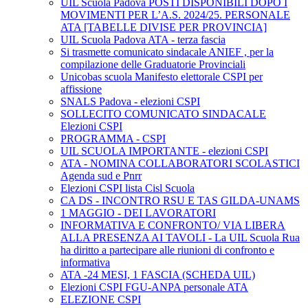
UIL Scuola Padova POSTI DISPONIBILI DOPO I
MOVIMENTI PER L’A.S. 2024/25. PERSONALE
ATA [TABELLE DIVISE PER PROVINCIA]
UIL Scuola Padova ATA - terza fascia
Si trasmette comunicato sindacale ANIEF , per la
compilazione delle Graduatorie Provinciali
Unicobas scuola Manifesto elettorale CSPI per
affissione
SNALS Padova - elezioni CSPI
SOLLECITO COMUNICATO SINDACALE
Elezioni CSPI
PROGRAMMA - CSPI
UIL SCUOLA IMPORTANTE - elezioni CSPI
ATA - NOMINA COLLABORATORI SCOLASTICI
Agenda sud e Pnrr
Elezioni CSPI lista Cisl Scuola
CA DS - INCONTRO RSU E TAS GILDA-UNAMS
1 MAGGIO - DEI LAVORATORI
INFORMATIVA E CONFRONTO/ VIA LIBERA
ALLA PRESENZA AI TAVOLI - La UIL Scuola Rua
ha diritto a partecipare alle riunioni di confronto e
informativa
ATA -24 MESI, 1 FASCIA (SCHEDA UIL)
Elezioni CSPI FGU-ANPA personale ATA
ELEZIONE CSPI