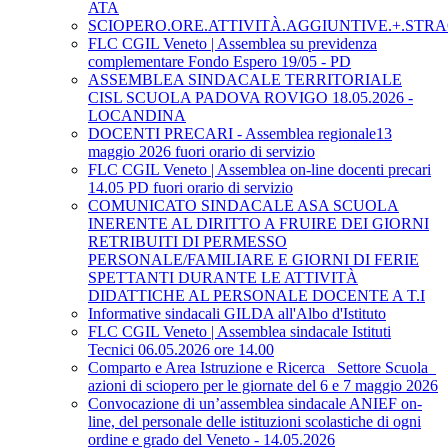
ATA
SCIOPERO.ORE.ATTIVITÀ.AGGIUNTIVE.+.STRA
FLC CGIL Veneto | Assemblea su previdenza
complementare Fondo Espero 19/05 - PD
ASSEMBLEA SINDACALE TERRITORIALE
CISL SCUOLA PADOVA ROVIGO 18.05.2026 -
LOCANDINA
DOCENTI PRECARI - Assemblea regionale13
maggio 2026 fuori orario di servizio
FLC CGIL Veneto | Assemblea on-line docenti precari
14.05 PD fuori orario di servizio
COMUNICATO SINDACALE ASA SCUOLA
INERENTE AL DIRITTO A FRUIRE DEI GIORNI
RETRIBUITI DI PERMESSO
PERSONALE/FAMILIARE E GIORNI DI FERIE
SPETTANTI DURANTE LE ATTIVITÀ
DIDATTICHE AL PERSONALE DOCENTE A T.I
Informative sindacali GILDA all'Albo d'Istituto
FLC CGIL Veneto | Assemblea sindacale Istituti
Tecnici 06.05.2026 ore 14.00
Comparto e Area Istruzione e Ricerca_ Settore Scuola_
azioni di sciopero per le giornate del 6 e 7 maggio 2026
Convocazione di un’assemblea sindacale ANIEF on-
line, del personale delle istituzioni scolastiche di ogni
ordine e grado del Veneto - 14.05.2026