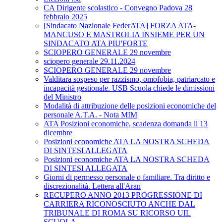
CA Dirigente scolastico - Convegno Padova 28
febbraio 2025
[Sindacato Nazionale FederATA] FORZA ATA-
MANCUSO E MASTROLIA INSIEME PER UN
SINDACATO ATA PIU'FORTE
SCIOPERO GENERALE 29 novembre
sciopero generale 29.11.2024
SCIOPERO GENERALE 29 novembre
Valditara sospeso per razzismo, omofobia, patriarcato e
incapacità gestionale. USB Scuola chiede le dimissioni
del Ministro
Modalità di attribuzione delle posizioni economiche del
personale A.T.A. - Nota MIM
ATA Posizioni economiche, scadenza domanda il 13
dicembre
Posizioni economiche ATA LA NOSTRA SCHEDA
DI SINTESI ALLEGATA
Posizioni economiche ATA LA NOSTRA SCHEDA
DI SINTESI ALLEGATA
Giorni di permesso personale o familiare. Tra diritto e
discrezionalità. Lettera all'Aran
RECUPERO ANNO 2013 PROGRESSIONE DI
CARRIERA RICONOSCIUTO ANCHE DAL
TRIBUNALE DI ROMA SU RICORSO UIL
SCUOLA