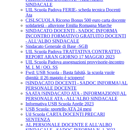
SINDACALE
UIL Scuola Padova FERIE- scheda tecnica Docenti
Ata
CISLSCUOLA Ricorso Bonus 500 euro carta docente
solidarietà - alluvione Emilia Romagna Marche
SINDACATO DOCENTI - SADOC INFORMA
INCONTRO FORMATIVO GRATUITO DOCENTI
- ALL'ALBO SINDACALE
Sindacato Generale di Base -SGB
UIL Scuola Padova TRATTATIVA CONTRATTO,
REPORT ARAN GIORNO 17 MAGGIO 2023
UIL Scuola Padova assegnazioni provvisorie-incontro
M. I. M / OO. SS
Fwd: USB Scuola - Basta falsità, la scuola vuole
dignità: il 26 maggio è sciopero!
[SINDACATO DOCENTI - SADOC INFORMA] AL
PERSONALE DOCENTE
SAATA [SINDACATO ATA - INFORMAZIONI] AL
PERSONALE ATA - ALL'ALBO SINDACALE
Informativa USB Scuola Aprile 2023
USB Scuola: sportello ATA 24 mesi
Uil Scuola CARTA DOCENTI PRECARI
SENTENZA
AL PERSONALE DOCENTE E ALL'ALBO
SINDACALE - SADOC INFORMA N. 1-2023