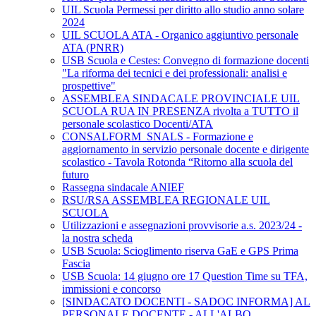
UIL Scuola Permessi per diritto allo studio anno solare
2024
UIL SCUOLA ATA - Organico aggiuntivo personale
ATA (PNRR)
USB Scuola e Cestes: Convegno di formazione docenti
"La riforma dei tecnici e dei professionali: analisi e
prospettive"
ASSEMBLEA SINDACALE PROVINCIALE UIL
SCUOLA RUA IN PRESENZA rivolta a TUTTO il
personale scolastico Docenti/ATA
CONSALFORM_SNALS - Formazione e
aggiornamento in servizio personale docente e dirigente
scolastico - Tavola Rotonda “Ritorno alla scuola del
futuro
Rassegna sindacale ANIEF
RSU/RSA ASSEMBLEA REGIONALE UIL
SCUOLA
Utilizzazioni e assegnazioni provvisorie a.s. 2023/24 -
la nostra scheda
USB Scuola: Scioglimento riserva GaE e GPS Prima
Fascia
USB Scuola: 14 giugno ore 17 Question Time su TFA,
immissioni e concorso
[SINDACATO DOCENTI - SADOC INFORMA] AL
PERSONALE DOCENTE - ALL'ALBO