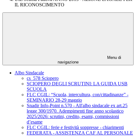
IL RICONOSCIMENTO
Menu di
navigazione
Albo Sindacale
cs_578 Sciopero
SCIOPERO DEGLI SCRUTINI: LA GUIDA USB
SCUOLA
FLC CGIL: “Scuola, intercultura, con/cittadinanze” -
SEMINARIO 28-29 maggio
Snadir Info-Point n.570 - All'albo sindacale ex art.25
legge 300/1970. Adempimenti fine anno scolastico
2025/2026: scrutini, credito, esami, commissioni
d’esame
FLC CGIL: ferie e festività soppresse - chiarimenti
FEDERATA - ASSISTENZA CAF AL PERSONALE