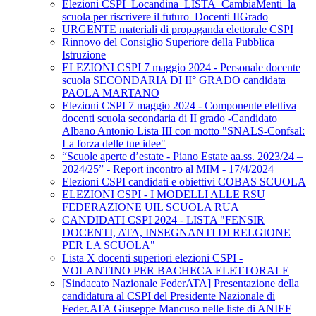
Elezioni CSPI_Locandina_LISTA_CambiaMenti_la
scuola per riscrivere il futuro_Docenti IIGrado
URGENTE materiali di propaganda elettorale CSPI
Rinnovo del Consiglio Superiore della Pubblica
Istruzione
ELEZIONI CSPI 7 maggio 2024 - Personale docente
scuola SECONDARIA DI II° GRADO candidata
PAOLA MARTANO
Elezioni CSPI 7 maggio 2024 - Componente elettiva
docenti scuola secondaria di II grado -Candidato
Albano Antonio Lista III con motto "SNALS-Confsal:
La forza delle tue idee"
“Scuole aperte d’estate - Piano Estate aa.ss. 2023/24 –
2024/25” - Report incontro al MIM - 17/4/2024
Elezioni CSPI candidati e obiettivi COBAS SCUOLA
ELEZIONI CSPI - I MODELLI ALLE RSU
FEDERAZIONE UIL SCUOLA RUA
CANDIDATI CSPI 2024 - LISTA "FENSIR
DOCENTI, ATA, INSEGNANTI DI RELGIONE
PER LA SCUOLA"
Lista X docenti superiori elezioni CSPI -
VOLANTINO PER BACHECA ELETTORALE
[Sindacato Nazionale FederATA] Presentazione della
candidatura al CSPI del Presidente Nazionale di
Feder.ATA Giuseppe Mancuso nelle liste di ANIEF