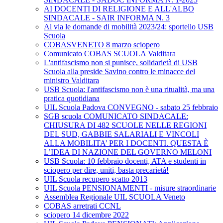
AI DOCENTI DI RELIGIONE E ALL'ALBO
SINDACALE - SAIR INFORMA N. 3
Al via le domande di mobilità 2023/24: sportello USB
Scuola
COBASVENETO 8 marzo sciopero
Comunicato COBAS SCUOLA Valditara
L'antifascismo non si punisce, solidarietà di USB
Scuola alla preside Savino contro le minacce del
ministro Valditara
USB Scuola: l'antifascismo non è una ritualità, ma una
pratica quotidiana
UIL Scuola Padova CONVEGNO - sabato 25 febbraio
SGB scuola COMUNICATO SINDACALE:
CHIUSURA DI 482 SCUOLE NELLE REGIONI
DEL SUD, GABBIE SALARIALI E VINCOLI
ALLA MOBILITA’ PER I DOCENTI. QUESTA È
L’IDEA DI NAZIONE DEL GOVERNO MELONI
USB Scuola: 10 febbraio docenti, ATA e studenti in
sciopero per dire, uniti, basta precarietà!
UIL Scuola recupero scatto 2013
UIL Scuola PENSIONAMENTI - misure straordinarie
Assemblea Regionale UIL SCUOLA Veneto
COBAS arretrati CCNL
sciopero 14 dicembre 2022