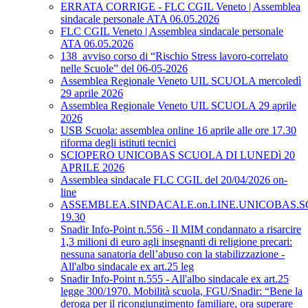
ERRATA CORRIGE - FLC CGIL Veneto | Assemblea
sindacale personale ATA 06.05.2026
FLC CGIL Veneto | Assemblea sindacale personale
ATA 06.05.2026
138_avviso corso di “Rischio Stress lavoro-correlato
nelle Scuole” del 06-05-2026
Assemblea Regionale Veneto UIL SCUOLA mercoledì
29 aprile 2026
Assemblea Regionale Veneto UIL SCUOLA 29 aprile
2026
USB Scuola: assemblea online 16 aprile alle ore 17.30
riforma degli istituti tecnici
SCIOPERO UNICOBAS SCUOLA DI LUNEDì 20
APRILE 2026
Assemblea sindacale FLC CGIL del 20/04/2026 on-
line
ASSEMBLEA.SINDACALE.on.LINE.UNICOBAS.SCU
19.30
Snadir Info-Point n.556 - Il MIM condannato a risarcire
1,3 milioni di euro agli insegnanti di religione precari:
nessuna sanatoria dell’abuso con la stabilizzazione -
All'albo sindacale ex art.25 leg
Snadir Info-Point n.555 - All'albo sindacale ex art.25
legge 300/1970. Mobilità scuola, FGU/Snadir: “Bene la
deroga per il ricongiungimento familiare, ora superare