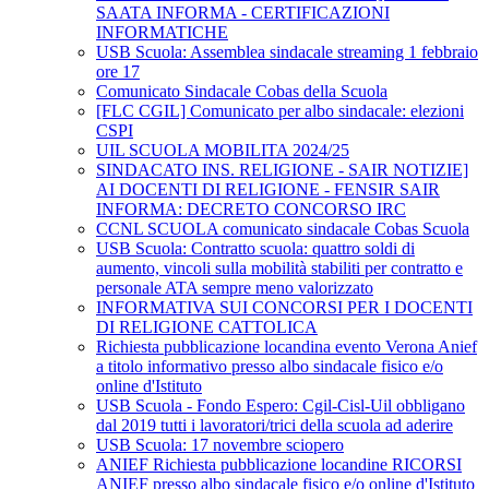
SAATA INFORMA - CERTIFICAZIONI
INFORMATICHE
USB Scuola: Assemblea sindacale streaming 1 febbraio
ore 17
Comunicato Sindacale Cobas della Scuola
[FLC CGIL] Comunicato per albo sindacale: elezioni
CSPI
UIL SCUOLA MOBILITA 2024/25
SINDACATO INS. RELIGIONE - SAIR NOTIZIE]
AI DOCENTI DI RELIGIONE - FENSIR SAIR
INFORMA: DECRETO CONCORSO IRC
CCNL SCUOLA comunicato sindacale Cobas Scuola
USB Scuola: Contratto scuola: quattro soldi di
aumento, vincoli sulla mobilità stabiliti per contratto e
personale ATA sempre meno valorizzato
INFORMATIVA SUI CONCORSI PER I DOCENTI
DI RELIGIONE CATTOLICA
Richiesta pubblicazione locandina evento Verona Anief
a titolo informativo presso albo sindacale fisico e/o
online d'Istituto
USB Scuola - Fondo Espero: Cgil-Cisl-Uil obbligano
dal 2019 tutti i lavoratori/trici della scuola ad aderire
USB Scuola: 17 novembre sciopero
ANIEF Richiesta pubblicazione locandine RICORSI
ANIEF presso albo sindacale fisico e/o online d'Istituto