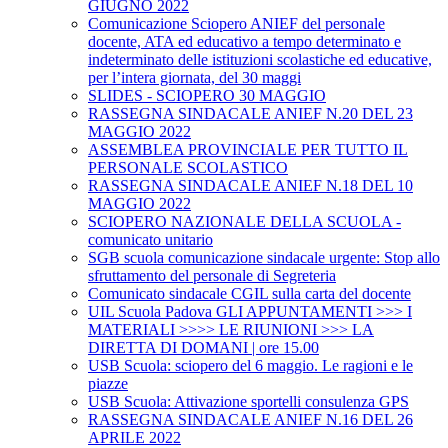
GIUGNO 2022
Comunicazione Sciopero ANIEF del personale
docente, ATA ed educativo a tempo determinato e
indeterminato delle istituzioni scolastiche ed educative,
per l’intera giornata, del 30 maggi
SLIDES - SCIOPERO 30 MAGGIO
RASSEGNA SINDACALE ANIEF N.20 DEL 23
MAGGIO 2022
ASSEMBLEA PROVINCIALE PER TUTTO IL
PERSONALE SCOLASTICO
RASSEGNA SINDACALE ANIEF N.18 DEL 10
MAGGIO 2022
SCIOPERO NAZIONALE DELLA SCUOLA -
comunicato unitario
SGB scuola comunicazione sindacale urgente: Stop allo
sfruttamento del personale di Segreteria
Comunicato sindacale CGIL sulla carta del docente
UIL Scuola Padova GLI APPUNTAMENTI >>> I
MATERIALI >>>> LE RIUNIONI >>> LA
DIRETTA DI DOMANI | ore 15.00
USB Scuola: sciopero del 6 maggio. Le ragioni e le
piazze
USB Scuola: Attivazione sportelli consulenza GPS
RASSEGNA SINDACALE ANIEF N.16 DEL 26
APRILE 2022