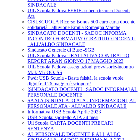
SINDACALE
UIL Scuola Padova FERIE- scheda tecnica Docenti
Ata
CISLSCUOLA Ricorso Bonus 500 euro carta docente
solidarietà - alluvione Emilia Romagna Marche
SINDACATO DOCENTI - SADOC INFORMA
INCONTRO FORMATIVO GRATUITO DOCENTI
- ALL'ALBO SINDACALE
Sindacato Generale di Base -SGB
UIL Scuola Padova TRATTATIVA CONTRATTO,
REPORT ARAN GIORNO 17 MAGGIO 2023
UIL Scuola Padova assegnazioni provvisorie-incontro
M. I. M / OO. SS
Fwd: USB Scuola - Basta falsità, la scuola vuole
dignità: il 26 maggio è sciopero!
[SINDACATO DOCENTI - SADOC INFORMA] AL
PERSONALE DOCENTE
SAATA [SINDACATO ATA - INFORMAZIONI] AL
PERSONALE ATA - ALL'ALBO SINDACALE
Informativa USB Scuola Aprile 2023
USB Scuola: sportello ATA 24 mesi
Uil Scuola CARTA DOCENTI PRECARI
SENTENZA
AL PERSONALE DOCENTE E ALL'ALBO
SINDACALE - SADOC INFORMA N. 1-2023