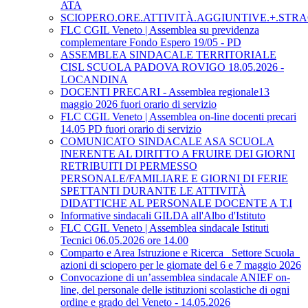
ATA
SCIOPERO.ORE.ATTIVITÀ.AGGIUNTIVE.+.STRA
FLC CGIL Veneto | Assemblea su previdenza
complementare Fondo Espero 19/05 - PD
ASSEMBLEA SINDACALE TERRITORIALE
CISL SCUOLA PADOVA ROVIGO 18.05.2026 -
LOCANDINA
DOCENTI PRECARI - Assemblea regionale13
maggio 2026 fuori orario di servizio
FLC CGIL Veneto | Assemblea on-line docenti precari
14.05 PD fuori orario di servizio
COMUNICATO SINDACALE ASA SCUOLA
INERENTE AL DIRITTO A FRUIRE DEI GIORNI
RETRIBUITI DI PERMESSO
PERSONALE/FAMILIARE E GIORNI DI FERIE
SPETTANTI DURANTE LE ATTIVITÀ
DIDATTICHE AL PERSONALE DOCENTE A T.I
Informative sindacali GILDA all'Albo d'Istituto
FLC CGIL Veneto | Assemblea sindacale Istituti
Tecnici 06.05.2026 ore 14.00
Comparto e Area Istruzione e Ricerca_ Settore Scuola_
azioni di sciopero per le giornate del 6 e 7 maggio 2026
Convocazione di un’assemblea sindacale ANIEF on-
line, del personale delle istituzioni scolastiche di ogni
ordine e grado del Veneto - 14.05.2026