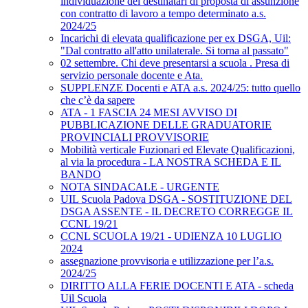
individuazione dei destinatari di proposta di assunzione
con contratto di lavoro a tempo determinato a.s.
2024/25
Incarichi di elevata qualificazione per ex DSGA, Uil:
"Dal contratto all'atto unilaterale. Si torna al passato"
02 settembre. Chi deve presentarsi a scuola . Presa di
servizio personale docente e Ata.
SUPPLENZE Docenti e ATA a.s. 2024/25: tutto quello
che c’è da sapere
ATA - 1 FASCIA 24 MESI AVVISO DI
PUBBLICAZIONE DELLE GRADUATORIE
PROVINCIALI PROVVISORIE
Mobilità verticale Fuzionari ed Elevate Qualificazioni,
al via la procedura - LA NOSTRA SCHEDA E IL
BANDO
NOTA SINDACALE - URGENTE
UIL Scuola Padova DSGA - SOSTITUZIONE DEL
DSGA ASSENTE - IL DECRETO CORREGGE IL
CCNL 19/21
CCNL SCUOLA 19/21 - UDIENZA 10 LUGLIO
2024
assegnazione provvisoria e utilizzazione per l’a.s.
2024/25
DIRITTO ALLA FERIE DOCENTI E ATA - scheda
Uil Scuola