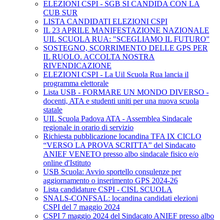
ELEZIONI CSPI - SGB SI CANDIDA CON LA
CUB SUR
LISTA CANDIDATI ELEZIONI CSPI
IL 23 APRILE MANIFESTAZIONE NAZIONALE
UIL SCUOLA RUA: "SCEGLIAMO IL FUTURO"
SOSTEGNO, SCORRIMENTO DELLE GPS PER
IL RUOLO. ACCOLTA NOSTRA
RIVENDICAZIONE
ELEZIONI CSPI - La Uil Scuola Rua lancia il
programma elettorale
Lista USB - FORMARE UN MONDO DIVERSO -
docenti, ATA e studenti uniti per una nuova scuola
statale
UIL Scuola Padova ATA - Assemblea Sindacale
regionale in orario di servizio
Richiesta pubblicazione locandina TFA IX CICLO
“VERSO LA PROVA SCRITTA” del Sindacato
ANIEF VENETO presso albo sindacale fisico e/o
online d'Istituto
USB Scuola: Avvio sportello consulenze per
aggiornamento o inserimento GPS 2024-26
Lista candidature CSPI - CISL SCUOLA
SNALS-CONFSAL: locandina candidati elezioni
CSPI del 7 maggio 2024
CSPI 7 maggio 2024 del Sindacato ANIEF presso albo