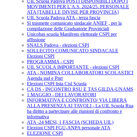
UIL Scuola Padova POSTI DISPONIBILI DOPO I
MOVIMENTI PER L’A.S. 2024/25. PERSONALE
ATA [TABELLE DIVISE PER PROVINCIA]
UIL Scuola Padova ATA - terza fascia
Si trasmette comunicato sindacale ANIEF , per la
compilazione delle Graduatorie Provinciali
Unicobas scuola Manifesto elettorale CSPI per
affissione
SNALS Padova - elezioni CSPI
SOLLECITO COMUNICATO SINDACALE
Elezioni CSPI
PROGRAMMA - CSPI
UIL SCUOLA IMPORTANTE - elezioni CSPI
ATA - NOMINA COLLABORATORI SCOLASTICI
Agenda sud e Pnrr
Elezioni CSPI lista Cisl Scuola
CA DS - INCONTRO RSU E TAS GILDA-UNAMS
1 MAGGIO - DEI LAVORATORI
INFORMATIVA E CONFRONTO/ VIA LIBERA
ALLA PRESENZA AI TAVOLI - La UIL Scuola Rua
ha diritto a partecipare alle riunioni di confronto e
informativa
ATA -24 MESI, 1 FASCIA (SCHEDA UIL)
Elezioni CSPI FGU-ANPA personale ATA
ELEZIONE CSPI