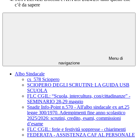
c’è da sapere
Menu di
navigazione
Albo Sindacale
cs_578 Sciopero
SCIOPERO DEGLI SCRUTINI: LA GUIDA USB
SCUOLA
FLC CGIL: “Scuola, intercultura, con/cittadinanze” -
SEMINARIO 28-29 maggio
Snadir Info-Point n.570 - All'albo sindacale ex art.25
legge 300/1970. Adempimenti fine anno scolastico
2025/2026: scrutini, credito, esami, commissioni
d’esame
FLC CGIL: ferie e festività soppresse - chiarimenti
FEDERATA - ASSISTENZA CAF AL PERSONALE