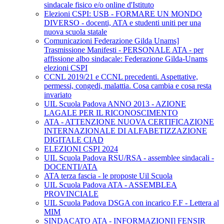
sindacale fisico e/o online d'Istituto
Elezioni CSPI: USB - FORMARE UN MONDO
DIVERSO - docenti, ATA e studenti uniti per una
nuova scuola statale
Comunicazioni Federazione Gilda Unams]
Trasmissione Manifesti - PERSONALE ATA - per
affissione albo sindacale: Federazione Gilda-Unams
elezioni CSPI
CCNL 2019/21 e CCNL precedenti. Aspettative,
permessi, congedi, malattia. Cosa cambia e cosa resta
invariato
UIL Scuola Padova ANNO 2013 - AZIONE
LAGALE PER IL RICONOSCIMENTO
ATA - ATTENZIONE NUOVA CERTIFICAZIONE
INTERNAZIONALE DI ALFABETIZZAZIONE
DIGITALE CIAD
ELEZIONI CSPI 2024
UIL Scuola Padova RSU/RSA - assemblee sindacali -
DOCENTI/ATA
ATA terza fascia - le proposte Uil Scuola
UIL Scuola Padova ATA - ASSEMBLEA
PROVINCIALE
UIL Scuola Padova DSGA con incarico F.F - Lettera al
MIM
SINDACATO ATA - INFORMAZIONI] FENSIR