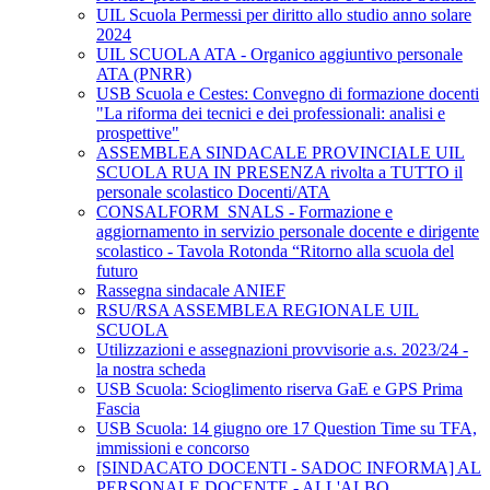
UIL Scuola Permessi per diritto allo studio anno solare
2024
UIL SCUOLA ATA - Organico aggiuntivo personale
ATA (PNRR)
USB Scuola e Cestes: Convegno di formazione docenti
"La riforma dei tecnici e dei professionali: analisi e
prospettive"
ASSEMBLEA SINDACALE PROVINCIALE UIL
SCUOLA RUA IN PRESENZA rivolta a TUTTO il
personale scolastico Docenti/ATA
CONSALFORM_SNALS - Formazione e
aggiornamento in servizio personale docente e dirigente
scolastico - Tavola Rotonda “Ritorno alla scuola del
futuro
Rassegna sindacale ANIEF
RSU/RSA ASSEMBLEA REGIONALE UIL
SCUOLA
Utilizzazioni e assegnazioni provvisorie a.s. 2023/24 -
la nostra scheda
USB Scuola: Scioglimento riserva GaE e GPS Prima
Fascia
USB Scuola: 14 giugno ore 17 Question Time su TFA,
immissioni e concorso
[SINDACATO DOCENTI - SADOC INFORMA] AL
PERSONALE DOCENTE - ALL'ALBO