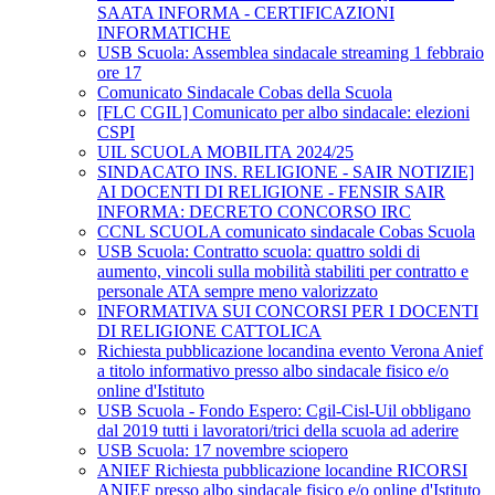
SAATA INFORMA - CERTIFICAZIONI
INFORMATICHE
USB Scuola: Assemblea sindacale streaming 1 febbraio
ore 17
Comunicato Sindacale Cobas della Scuola
[FLC CGIL] Comunicato per albo sindacale: elezioni
CSPI
UIL SCUOLA MOBILITA 2024/25
SINDACATO INS. RELIGIONE - SAIR NOTIZIE]
AI DOCENTI DI RELIGIONE - FENSIR SAIR
INFORMA: DECRETO CONCORSO IRC
CCNL SCUOLA comunicato sindacale Cobas Scuola
USB Scuola: Contratto scuola: quattro soldi di
aumento, vincoli sulla mobilità stabiliti per contratto e
personale ATA sempre meno valorizzato
INFORMATIVA SUI CONCORSI PER I DOCENTI
DI RELIGIONE CATTOLICA
Richiesta pubblicazione locandina evento Verona Anief
a titolo informativo presso albo sindacale fisico e/o
online d'Istituto
USB Scuola - Fondo Espero: Cgil-Cisl-Uil obbligano
dal 2019 tutti i lavoratori/trici della scuola ad aderire
USB Scuola: 17 novembre sciopero
ANIEF Richiesta pubblicazione locandine RICORSI
ANIEF presso albo sindacale fisico e/o online d'Istituto