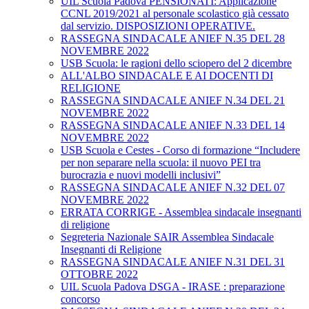
UIL Scuola Padova PENSIONATI: Applicazione
CCNL 2019/2021 al personale scolastico già cessato
dal servizio. DISPOSIZIONI OPERATIVE.
RASSEGNA SINDACALE ANIEF N.35 DEL 28
NOVEMBRE 2022
USB Scuola: le ragioni dello sciopero del 2 dicembre
ALL'ALBO SINDACALE E AI DOCENTI DI
RELIGIONE
RASSEGNA SINDACALE ANIEF N.34 DEL 21
NOVEMBRE 2022
RASSEGNA SINDACALE ANIEF N.33 DEL 14
NOVEMBRE 2022
USB Scuola e Cestes - Corso di formazione “Includere
per non separare nella scuola: il nuovo PEI tra
burocrazia e nuovi modelli inclusivi”
RASSEGNA SINDACALE ANIEF N.32 DEL 07
NOVEMBRE 2022
ERRATA CORRIGE - Assemblea sindacale insegnanti
di religione
Segreteria Nazionale SAIR Assemblea Sindacale
Insegnanti di Religione
RASSEGNA SINDACALE ANIEF N.31 DEL 31
OTTOBRE 2022
UIL Scuola Padova DSGA - IRASE : preparazione
concorso