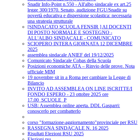
Snadir Info-Point n.550 - All'albo sindacale ex art.25
legge 300/1970. Senato, audizione FGU/Snadir su
povertà educativa e dispersione scolastica: necessaria
una strategia strutturale
[SINDACATO SCUOLA FENSIR ] AI DOCENTI
DI POSTO NORMALE E SOSTEGNO -
ALL'ALBO SINDACALE - COMUNICATO
SCIOPERO INTERA GIORNATA 12 DICEMBRE
2025
assemblea sindacale ANIEF del 19/12/2025
Comunicato Sindacale Cobas della Scuola
Posizioni economiche ATA – Rinvio delle prove. Nota
ufficiale MIM
19 novembre sit in a Roma per cambiare la Legge di
Bilancio
INVITO AD ASSEMBLEA ON LINE ISCRITTE/I
FONDO ESPERO - 23 ottobre 2025 ore
17.00_SCUOLE_P
USB: Assemblea online aperta. DDL Gasparri:
conoscerlo per combatterlo
corso "formazione-aggiornamento"provinciale per RSU
RASSEGNA SINDACALE N. 16 2025
Risultati Elezioni RSU 2025
Elezioni rsu