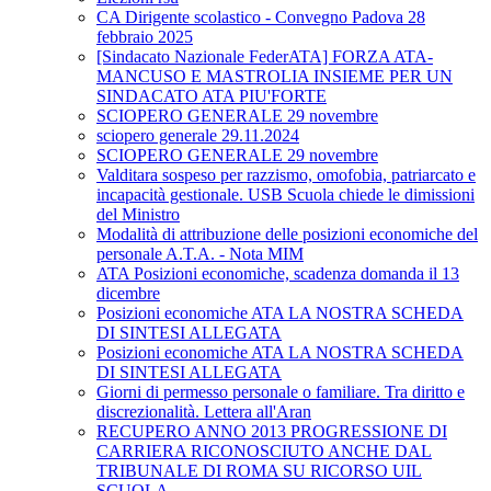
CA Dirigente scolastico - Convegno Padova 28
febbraio 2025
[Sindacato Nazionale FederATA] FORZA ATA-
MANCUSO E MASTROLIA INSIEME PER UN
SINDACATO ATA PIU'FORTE
SCIOPERO GENERALE 29 novembre
sciopero generale 29.11.2024
SCIOPERO GENERALE 29 novembre
Valditara sospeso per razzismo, omofobia, patriarcato e
incapacità gestionale. USB Scuola chiede le dimissioni
del Ministro
Modalità di attribuzione delle posizioni economiche del
personale A.T.A. - Nota MIM
ATA Posizioni economiche, scadenza domanda il 13
dicembre
Posizioni economiche ATA LA NOSTRA SCHEDA
DI SINTESI ALLEGATA
Posizioni economiche ATA LA NOSTRA SCHEDA
DI SINTESI ALLEGATA
Giorni di permesso personale o familiare. Tra diritto e
discrezionalità. Lettera all'Aran
RECUPERO ANNO 2013 PROGRESSIONE DI
CARRIERA RICONOSCIUTO ANCHE DAL
TRIBUNALE DI ROMA SU RICORSO UIL
SCUOLA