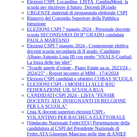
Elezioni CSPI_Locandina_LISTA_CambiaMenti_la
scuola per riscrivere il futuro_Docenti IIGrado
URGENTE materiali di propaganda elettorale CSPI
Rinnovo del Consiglio Superiore della Pubblica
Istruzione
ELEZIONI CSPI 7 maggio 2024 - Personale docente
scuola SECONDARIA DI II° GRADO candidata
PAOLA MARTANO
Elezioni CSPI 7 maggio 2024 - Componente elettiva
docenti scuola secondaria di II grado -Candidato
Albano Antonio Lista III con motto "SNALS-Confsal:
La forza delle tue idee"
“Scuole aperte d’estate - Piano Estate aa.ss. 2023/24 –
2024/25” - Report incontro al MIM - 17/4/2024
Elezioni CSPI candidati e obiettivi COBAS SCUOLA
ELEZIONI CSPI - I MODELLI ALLE RSU
FEDERAZIONE UIL SCUOLA RUA
CANDIDATI CSPI 2024 - LISTA "FENSIR
DOCENTI, ATA, INSEGNANTI DI RELGIONE
PER LA SCUOLA"
Lista X docenti superiori elezioni CSPI -
VOLANTINO PER BACHECA ELETTORALE
[Sindacato Nazionale FederATA] Presentazione della
candidatura al CSPI del Presidente Nazionale di
Feder.ATA Giuseppe Mancuso nelle liste di ANIEF