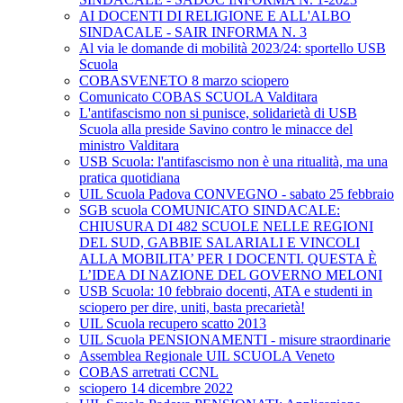
AI DOCENTI DI RELIGIONE E ALL'ALBO
SINDACALE - SAIR INFORMA N. 3
Al via le domande di mobilità 2023/24: sportello USB
Scuola
COBASVENETO 8 marzo sciopero
Comunicato COBAS SCUOLA Valditara
L'antifascismo non si punisce, solidarietà di USB
Scuola alla preside Savino contro le minacce del
ministro Valditara
USB Scuola: l'antifascismo non è una ritualità, ma una
pratica quotidiana
UIL Scuola Padova CONVEGNO - sabato 25 febbraio
SGB scuola COMUNICATO SINDACALE:
CHIUSURA DI 482 SCUOLE NELLE REGIONI
DEL SUD, GABBIE SALARIALI E VINCOLI
ALLA MOBILITA’ PER I DOCENTI. QUESTA È
L’IDEA DI NAZIONE DEL GOVERNO MELONI
USB Scuola: 10 febbraio docenti, ATA e studenti in
sciopero per dire, uniti, basta precarietà!
UIL Scuola recupero scatto 2013
UIL Scuola PENSIONAMENTI - misure straordinarie
Assemblea Regionale UIL SCUOLA Veneto
COBAS arretrati CCNL
sciopero 14 dicembre 2022