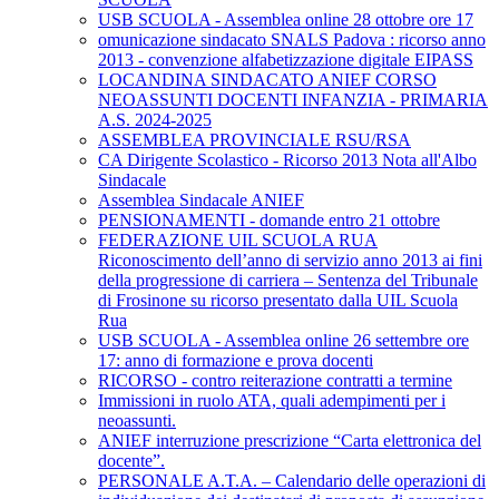
USB SCUOLA - Assemblea online 28 ottobre ore 17
omunicazione sindacato SNALS Padova : ricorso anno
2013 - convenzione alfabetizzazione digitale EIPASS
LOCANDINA SINDACATO ANIEF CORSO
NEOASSUNTI DOCENTI INFANZIA - PRIMARIA
A.S. 2024-2025
ASSEMBLEA PROVINCIALE RSU/RSA
CA Dirigente Scolastico - Ricorso 2013 Nota all'Albo
Sindacale
Assemblea Sindacale ANIEF
PENSIONAMENTI - domande entro 21 ottobre
FEDERAZIONE UIL SCUOLA RUA
Riconoscimento dell’anno di servizio anno 2013 ai fini
della progressione di carriera – Sentenza del Tribunale
di Frosinone su ricorso presentato dalla UIL Scuola
Rua
USB SCUOLA - Assemblea online 26 settembre ore
17: anno di formazione e prova docenti
RICORSO - contro reiterazione contratti a termine
Immissioni in ruolo ATA, quali adempimenti per i
neoassunti.
ANIEF interruzione prescrizione “Carta elettronica del
docente”.
PERSONALE A.T.A. – Calendario delle operazioni di