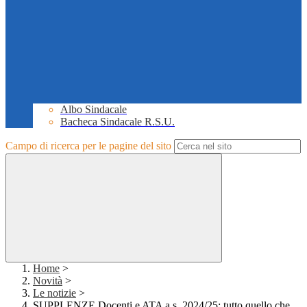
Albo Sindacale
Bacheca Sindacale R.S.U.
Campo di ricerca per le pagine del sito
Home
>
Novità
>
Le notizie
>
SUPPLENZE Docenti e ATA a.s. 2024/25: tutto quello che