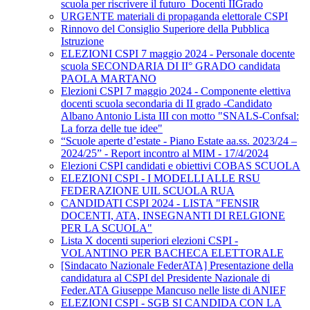
scuola per riscrivere il futuro_Docenti IIGrado
URGENTE materiali di propaganda elettorale CSPI
Rinnovo del Consiglio Superiore della Pubblica
Istruzione
ELEZIONI CSPI 7 maggio 2024 - Personale docente
scuola SECONDARIA DI II° GRADO candidata
PAOLA MARTANO
Elezioni CSPI 7 maggio 2024 - Componente elettiva
docenti scuola secondaria di II grado -Candidato
Albano Antonio Lista III con motto "SNALS-Confsal:
La forza delle tue idee"
“Scuole aperte d’estate - Piano Estate aa.ss. 2023/24 –
2024/25” - Report incontro al MIM - 17/4/2024
Elezioni CSPI candidati e obiettivi COBAS SCUOLA
ELEZIONI CSPI - I MODELLI ALLE RSU
FEDERAZIONE UIL SCUOLA RUA
CANDIDATI CSPI 2024 - LISTA "FENSIR
DOCENTI, ATA, INSEGNANTI DI RELGIONE
PER LA SCUOLA"
Lista X docenti superiori elezioni CSPI -
VOLANTINO PER BACHECA ELETTORALE
[Sindacato Nazionale FederATA] Presentazione della
candidatura al CSPI del Presidente Nazionale di
Feder.ATA Giuseppe Mancuso nelle liste di ANIEF
ELEZIONI CSPI - SGB SI CANDIDA CON LA