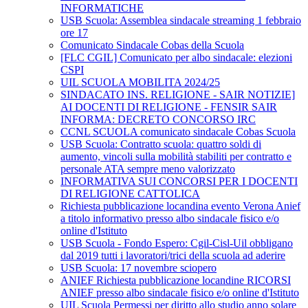
INFORMATICHE
USB Scuola: Assemblea sindacale streaming 1 febbraio
ore 17
Comunicato Sindacale Cobas della Scuola
[FLC CGIL] Comunicato per albo sindacale: elezioni
CSPI
UIL SCUOLA MOBILITA 2024/25
SINDACATO INS. RELIGIONE - SAIR NOTIZIE]
AI DOCENTI DI RELIGIONE - FENSIR SAIR
INFORMA: DECRETO CONCORSO IRC
CCNL SCUOLA comunicato sindacale Cobas Scuola
USB Scuola: Contratto scuola: quattro soldi di
aumento, vincoli sulla mobilità stabiliti per contratto e
personale ATA sempre meno valorizzato
INFORMATIVA SUI CONCORSI PER I DOCENTI
DI RELIGIONE CATTOLICA
Richiesta pubblicazione locandina evento Verona Anief
a titolo informativo presso albo sindacale fisico e/o
online d'Istituto
USB Scuola - Fondo Espero: Cgil-Cisl-Uil obbligano
dal 2019 tutti i lavoratori/trici della scuola ad aderire
USB Scuola: 17 novembre sciopero
ANIEF Richiesta pubblicazione locandine RICORSI
ANIEF presso albo sindacale fisico e/o online d'Istituto
UIL Scuola Permessi per diritto allo studio anno solare