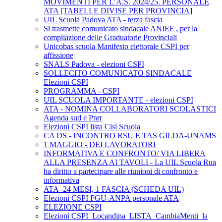
MOVIMENTI PER L’A.S. 2024/25. PERSONALE
ATA [TABELLE DIVISE PER PROVINCIA]
UIL Scuola Padova ATA - terza fascia
Si trasmette comunicato sindacale ANIEF , per la
compilazione delle Graduatorie Provinciali
Unicobas scuola Manifesto elettorale CSPI per
affissione
SNALS Padova - elezioni CSPI
SOLLECITO COMUNICATO SINDACALE
Elezioni CSPI
PROGRAMMA - CSPI
UIL SCUOLA IMPORTANTE - elezioni CSPI
ATA - NOMINA COLLABORATORI SCOLASTICI
Agenda sud e Pnrr
Elezioni CSPI lista Cisl Scuola
CA DS - INCONTRO RSU E TAS GILDA-UNAMS
1 MAGGIO - DEI LAVORATORI
INFORMATIVA E CONFRONTO/ VIA LIBERA
ALLA PRESENZA AI TAVOLI - La UIL Scuola Rua
ha diritto a partecipare alle riunioni di confronto e
informativa
ATA -24 MESI, 1 FASCIA (SCHEDA UIL)
Elezioni CSPI FGU-ANPA personale ATA
ELEZIONE CSPI
Elezioni CSPI_Locandina_LISTA_CambiaMenti_la