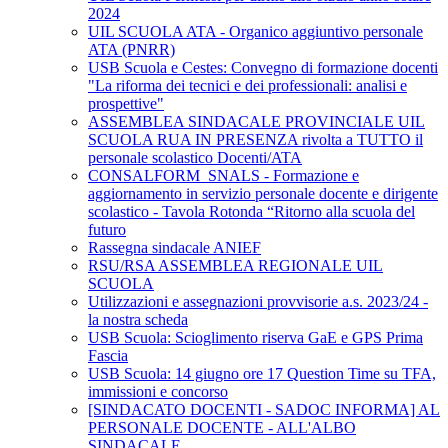
2024
UIL SCUOLA ATA - Organico aggiuntivo personale
ATA (PNRR)
USB Scuola e Cestes: Convegno di formazione docenti
"La riforma dei tecnici e dei professionali: analisi e
prospettive"
ASSEMBLEA SINDACALE PROVINCIALE UIL
SCUOLA RUA IN PRESENZA rivolta a TUTTO il
personale scolastico Docenti/ATA
CONSALFORM_SNALS - Formazione e
aggiornamento in servizio personale docente e dirigente
scolastico - Tavola Rotonda “Ritorno alla scuola del
futuro
Rassegna sindacale ANIEF
RSU/RSA ASSEMBLEA REGIONALE UIL
SCUOLA
Utilizzazioni e assegnazioni provvisorie a.s. 2023/24 -
la nostra scheda
USB Scuola: Scioglimento riserva GaE e GPS Prima
Fascia
USB Scuola: 14 giugno ore 17 Question Time su TFA,
immissioni e concorso
[SINDACATO DOCENTI - SADOC INFORMA] AL
PERSONALE DOCENTE - ALL'ALBO
SINDACALE