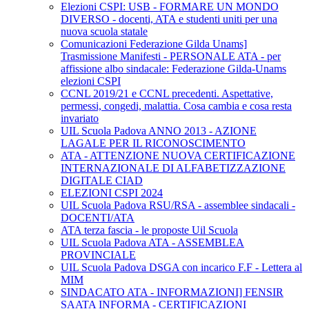
Elezioni CSPI: USB - FORMARE UN MONDO
DIVERSO - docenti, ATA e studenti uniti per una
nuova scuola statale
Comunicazioni Federazione Gilda Unams]
Trasmissione Manifesti - PERSONALE ATA - per
affissione albo sindacale: Federazione Gilda-Unams
elezioni CSPI
CCNL 2019/21 e CCNL precedenti. Aspettative,
permessi, congedi, malattia. Cosa cambia e cosa resta
invariato
UIL Scuola Padova ANNO 2013 - AZIONE
LAGALE PER IL RICONOSCIMENTO
ATA - ATTENZIONE NUOVA CERTIFICAZIONE
INTERNAZIONALE DI ALFABETIZZAZIONE
DIGITALE CIAD
ELEZIONI CSPI 2024
UIL Scuola Padova RSU/RSA - assemblee sindacali -
DOCENTI/ATA
ATA terza fascia - le proposte Uil Scuola
UIL Scuola Padova ATA - ASSEMBLEA
PROVINCIALE
UIL Scuola Padova DSGA con incarico F.F - Lettera al
MIM
SINDACATO ATA - INFORMAZIONI] FENSIR
SAATA INFORMA - CERTIFICAZIONI