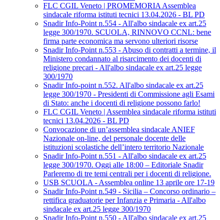
FLC CGIL Veneto | PROMEMORIA Assemblea
sindacale riforma istituti tecnici 13.04.2026 - BL PD
Snadir Info-Point n.554 - All'albo sindacale ex art.25
legge 300/1970. SCUOLA, RINNOVO CCNL: bene
firma parte economica ma servono ulteriori risorse
Snadir Info-Point n.553 - Abuso di contratti a termine, il
Ministero condannato al risarcimento dei docenti di
religione precari - All'albo sindacale ex art.25 legge
300/1970
Snadir Info-point n.552. All'albo sindacale ex art.25
legge 300/1970 - Presidenti di Commissione agli Esami
di Stato: anche i docenti di religione possono farlo!
FLC CGIL Veneto | Assemblea sindacale riforma istituti
tecnici 13.04.2026 - BL PD
Convocazione di un’assemblea sindacale ANIEF
Nazionale on-line, del personale docente delle
istituzioni scolastiche dell’intero territorio Nazionale
Snadir Info-Point n.551 - All'albo sindacale ex art.25
legge 300/1970. Oggi alle 18:00 – Editoriale Snadir
Parleremo di tre temi centrali per i docenti di religione.
USB SCUOLA - Assemblea online 13 aprile ore 17-19
Snadir Info-Point n.549 - Sicilia – Concorso ordinario –
rettifica graduatorie per Infanzia e Primaria - All'albo
sindacale ex art.25 legge 300/1970
Snadir Info-Point n.550 - All'albo sindacale ex art.25