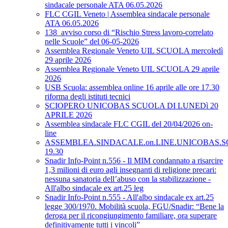
sindacale personale ATA 06.05.2026
FLC CGIL Veneto | Assemblea sindacale personale
ATA 06.05.2026
138_avviso corso di “Rischio Stress lavoro-correlato
nelle Scuole” del 06-05-2026
Assemblea Regionale Veneto UIL SCUOLA mercoledì
29 aprile 2026
Assemblea Regionale Veneto UIL SCUOLA 29 aprile
2026
USB Scuola: assemblea online 16 aprile alle ore 17.30
riforma degli istituti tecnici
SCIOPERO UNICOBAS SCUOLA DI LUNEDì 20
APRILE 2026
Assemblea sindacale FLC CGIL del 20/04/2026 on-
line
ASSEMBLEA.SINDACALE.on.LINE.UNICOBAS.SCU
19.30
Snadir Info-Point n.556 - Il MIM condannato a risarcire
1,3 milioni di euro agli insegnanti di religione precari:
nessuna sanatoria dell’abuso con la stabilizzazione -
All'albo sindacale ex art.25 leg
Snadir Info-Point n.555 - All'albo sindacale ex art.25
legge 300/1970. Mobilità scuola, FGU/Snadir: “Bene la
deroga per il ricongiungimento familiare, ora superare
definitivamente tutti i vincoli”