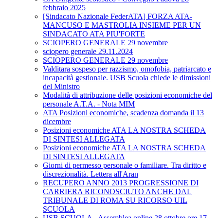
febbraio 2025
[Sindacato Nazionale FederATA] FORZA ATA-
MANCUSO E MASTROLIA INSIEME PER UN
SINDACATO ATA PIU'FORTE
SCIOPERO GENERALE 29 novembre
sciopero generale 29.11.2024
SCIOPERO GENERALE 29 novembre
Valditara sospeso per razzismo, omofobia, patriarcato e
incapacità gestionale. USB Scuola chiede le dimissioni
del Ministro
Modalità di attribuzione delle posizioni economiche del
personale A.T.A. - Nota MIM
ATA Posizioni economiche, scadenza domanda il 13
dicembre
Posizioni economiche ATA LA NOSTRA SCHEDA
DI SINTESI ALLEGATA
Posizioni economiche ATA LA NOSTRA SCHEDA
DI SINTESI ALLEGATA
Giorni di permesso personale o familiare. Tra diritto e
discrezionalità. Lettera all'Aran
RECUPERO ANNO 2013 PROGRESSIONE DI
CARRIERA RICONOSCIUTO ANCHE DAL
TRIBUNALE DI ROMA SU RICORSO UIL
SCUOLA
USB SCUOLA - Assemblea online 28 ottobre ore 17