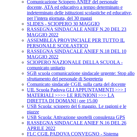
Comunicazione Sciopero ANIEF del personale
docente, ATA ed educativo a tempo determinato e
indeterminato delle istituzioni scolastiche ed educative,
per l’intera giornata, del 30 maggi
SLIDES - SCIOPERO 30 MAGGIO
RASSEGNA SINDACALE ANIEF N.20 DEL 23
MAGGIO 2022
ASSEMBLEA PROVINCIALE PER TUTTO IL
PERSONALE SCOLASTICO
RASSEGNA SINDACALE ANIEF N.18 DEL 10
MAGGIO 2022
SCIOPERO NAZIONALE DELLA SCUOLA -
comunicato unitario
SGB scuola comunicazione sindacale urgente: Stop allo
sfruttamento del personale di Segreteria
Comunicato sindacale CGIL sulla carta del docente
UIL Scuola Padova GLI APPUNTAMENTI >>> I
MATERIALI >>>> LE RIUNIONI >>> LA
DIRETTA DI DOMANI | ore 15.00
USB Scuola: sciopero del 6 maggio. Le ragioni e le
piazze
USB Scuola: Attivazione sportelli consulenza GPS
RASSEGNA SINDACALE ANIEF N.16 DEL 26
APRILE 2022
FLC CGIL PADOVA CONVEGNO - Sistema