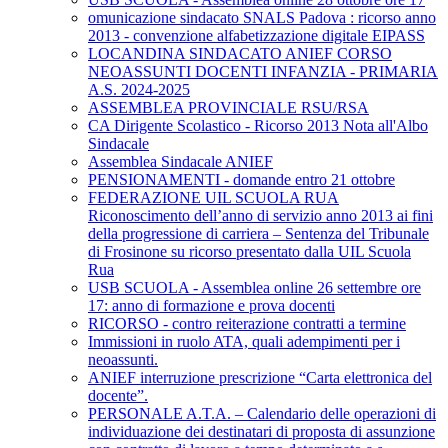
omunicazione sindacato SNALS Padova : ricorso anno
2013 - convenzione alfabetizzazione digitale EIPASS
LOCANDINA SINDACATO ANIEF CORSO
NEOASSUNTI DOCENTI INFANZIA - PRIMARIA
A.S. 2024-2025
ASSEMBLEA PROVINCIALE RSU/RSA
CA Dirigente Scolastico - Ricorso 2013 Nota all'Albo
Sindacale
Assemblea Sindacale ANIEF
PENSIONAMENTI - domande entro 21 ottobre
FEDERAZIONE UIL SCUOLA RUA
Riconoscimento dell’anno di servizio anno 2013 ai fini
della progressione di carriera – Sentenza del Tribunale
di Frosinone su ricorso presentato dalla UIL Scuola
Rua
USB SCUOLA - Assemblea online 26 settembre ore
17: anno di formazione e prova docenti
RICORSO - contro reiterazione contratti a termine
Immissioni in ruolo ATA, quali adempimenti per i
neoassunti.
ANIEF interruzione prescrizione “Carta elettronica del
docente”.
PERSONALE A.T.A. – Calendario delle operazioni di
individuazione dei destinatari di proposta di assunzione