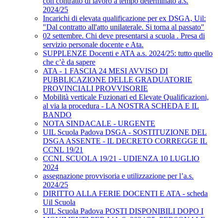
con contratto di lavoro a tempo determinato a.s.
2024/25
Incarichi di elevata qualificazione per ex DSGA, Uil:
"Dal contratto all'atto unilaterale. Si torna al passato"
02 settembre. Chi deve presentarsi a scuola . Presa di
servizio personale docente e Ata.
SUPPLENZE Docenti e ATA a.s. 2024/25: tutto quello
che c’è da sapere
ATA - 1 FASCIA 24 MESI AVVISO DI
PUBBLICAZIONE DELLE GRADUATORIE
PROVINCIALI PROVVISORIE
Mobilità verticale Fuzionari ed Elevate Qualificazioni,
al via la procedura - LA NOSTRA SCHEDA E IL
BANDO
NOTA SINDACALE - URGENTE
UIL Scuola Padova DSGA - SOSTITUZIONE DEL
DSGA ASSENTE - IL DECRETO CORREGGE IL
CCNL 19/21
CCNL SCUOLA 19/21 - UDIENZA 10 LUGLIO
2024
assegnazione provvisoria e utilizzazione per l’a.s.
2024/25
DIRITTO ALLA FERIE DOCENTI E ATA - scheda
Uil Scuola
UIL Scuola Padova POSTI DISPONIBILI DOPO I