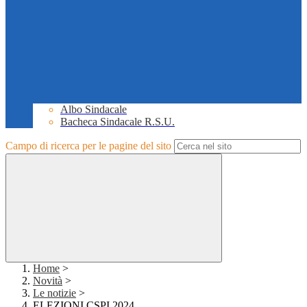
Albo Sindacale
Bacheca Sindacale R.S.U.
Campo di ricerca per le pagine del sito
Home
>
Novità
>
Le notizie
>
ELEZIONI CSPI 2024