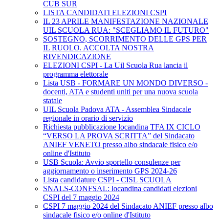
CUB SUR
LISTA CANDIDATI ELEZIONI CSPI
IL 23 APRILE MANIFESTAZIONE NAZIONALE
UIL SCUOLA RUA: "SCEGLIAMO IL FUTURO"
SOSTEGNO, SCORRIMENTO DELLE GPS PER
IL RUOLO. ACCOLTA NOSTRA
RIVENDICAZIONE
ELEZIONI CSPI - La Uil Scuola Rua lancia il
programma elettorale
Lista USB - FORMARE UN MONDO DIVERSO -
docenti, ATA e studenti uniti per una nuova scuola
statale
UIL Scuola Padova ATA - Assemblea Sindacale
regionale in orario di servizio
Richiesta pubblicazione locandina TFA IX CICLO
“VERSO LA PROVA SCRITTA” del Sindacato
ANIEF VENETO presso albo sindacale fisico e/o
online d'Istituto
USB Scuola: Avvio sportello consulenze per
aggiornamento o inserimento GPS 2024-26
Lista candidature CSPI - CISL SCUOLA
SNALS-CONFSAL: locandina candidati elezioni
CSPI del 7 maggio 2024
CSPI 7 maggio 2024 del Sindacato ANIEF presso albo
sindacale fisico e/o online d'Istituto