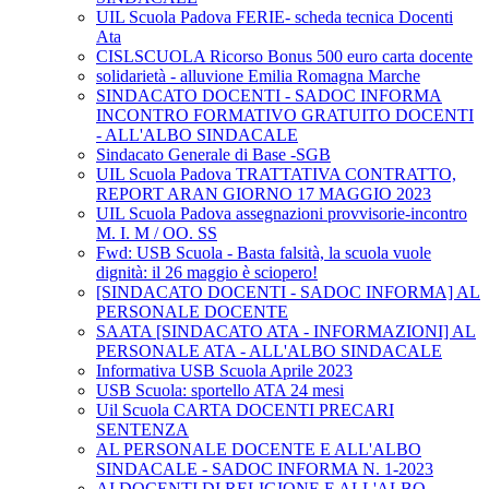
UIL Scuola Padova FERIE- scheda tecnica Docenti
Ata
CISLSCUOLA Ricorso Bonus 500 euro carta docente
solidarietà - alluvione Emilia Romagna Marche
SINDACATO DOCENTI - SADOC INFORMA
INCONTRO FORMATIVO GRATUITO DOCENTI
- ALL'ALBO SINDACALE
Sindacato Generale di Base -SGB
UIL Scuola Padova TRATTATIVA CONTRATTO,
REPORT ARAN GIORNO 17 MAGGIO 2023
UIL Scuola Padova assegnazioni provvisorie-incontro
M. I. M / OO. SS
Fwd: USB Scuola - Basta falsità, la scuola vuole
dignità: il 26 maggio è sciopero!
[SINDACATO DOCENTI - SADOC INFORMA] AL
PERSONALE DOCENTE
SAATA [SINDACATO ATA - INFORMAZIONI] AL
PERSONALE ATA - ALL'ALBO SINDACALE
Informativa USB Scuola Aprile 2023
USB Scuola: sportello ATA 24 mesi
Uil Scuola CARTA DOCENTI PRECARI
SENTENZA
AL PERSONALE DOCENTE E ALL'ALBO
SINDACALE - SADOC INFORMA N. 1-2023
AI DOCENTI DI RELIGIONE E ALL'ALBO