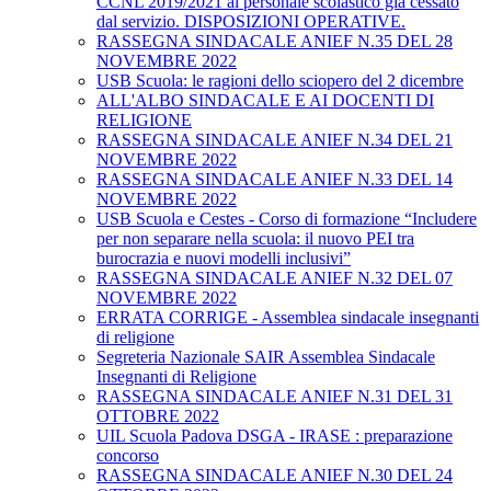
CCNL 2019/2021 al personale scolastico già cessato
dal servizio. DISPOSIZIONI OPERATIVE.
RASSEGNA SINDACALE ANIEF N.35 DEL 28
NOVEMBRE 2022
USB Scuola: le ragioni dello sciopero del 2 dicembre
ALL'ALBO SINDACALE E AI DOCENTI DI
RELIGIONE
RASSEGNA SINDACALE ANIEF N.34 DEL 21
NOVEMBRE 2022
RASSEGNA SINDACALE ANIEF N.33 DEL 14
NOVEMBRE 2022
USB Scuola e Cestes - Corso di formazione “Includere
per non separare nella scuola: il nuovo PEI tra
burocrazia e nuovi modelli inclusivi”
RASSEGNA SINDACALE ANIEF N.32 DEL 07
NOVEMBRE 2022
ERRATA CORRIGE - Assemblea sindacale insegnanti
di religione
Segreteria Nazionale SAIR Assemblea Sindacale
Insegnanti di Religione
RASSEGNA SINDACALE ANIEF N.31 DEL 31
OTTOBRE 2022
UIL Scuola Padova DSGA - IRASE : preparazione
concorso
RASSEGNA SINDACALE ANIEF N.30 DEL 24