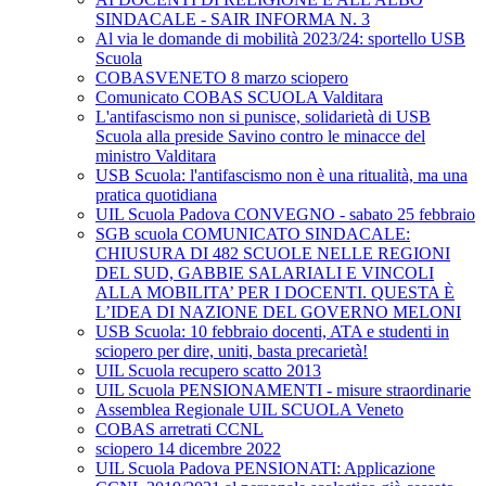
SINDACALE - SAIR INFORMA N. 3
Al via le domande di mobilità 2023/24: sportello USB
Scuola
COBASVENETO 8 marzo sciopero
Comunicato COBAS SCUOLA Valditara
L'antifascismo non si punisce, solidarietà di USB
Scuola alla preside Savino contro le minacce del
ministro Valditara
USB Scuola: l'antifascismo non è una ritualità, ma una
pratica quotidiana
UIL Scuola Padova CONVEGNO - sabato 25 febbraio
SGB scuola COMUNICATO SINDACALE:
CHIUSURA DI 482 SCUOLE NELLE REGIONI
DEL SUD, GABBIE SALARIALI E VINCOLI
ALLA MOBILITA’ PER I DOCENTI. QUESTA È
L’IDEA DI NAZIONE DEL GOVERNO MELONI
USB Scuola: 10 febbraio docenti, ATA e studenti in
sciopero per dire, uniti, basta precarietà!
UIL Scuola recupero scatto 2013
UIL Scuola PENSIONAMENTI - misure straordinarie
Assemblea Regionale UIL SCUOLA Veneto
COBAS arretrati CCNL
sciopero 14 dicembre 2022
UIL Scuola Padova PENSIONATI: Applicazione