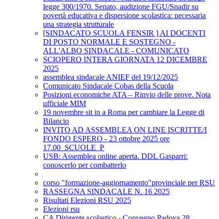
legge 300/1970. Senato, audizione FGU/Snadir su
povertà educativa e dispersione scolastica: necessaria
una strategia strutturale
[SINDACATO SCUOLA FENSIR ] AI DOCENTI
DI POSTO NORMALE E SOSTEGNO -
ALL'ALBO SINDACALE - COMUNICATO
SCIOPERO INTERA GIORNATA 12 DICEMBRE
2025
assemblea sindacale ANIEF del 19/12/2025
Comunicato Sindacale Cobas della Scuola
Posizioni economiche ATA – Rinvio delle prove. Nota
ufficiale MIM
19 novembre sit in a Roma per cambiare la Legge di
Bilancio
INVITO AD ASSEMBLEA ON LINE ISCRITTE/I
FONDO ESPERO - 23 ottobre 2025 ore
17.00_SCUOLE_P
USB: Assemblea online aperta. DDL Gasparri:
conoscerlo per combatterlo
corso "formazione-aggiornamento"provinciale per RSU
RASSEGNA SINDACALE N. 16 2025
Risultati Elezioni RSU 2025
Elezioni rsu
CA Dirigente scolastico - Convegno Padova 28