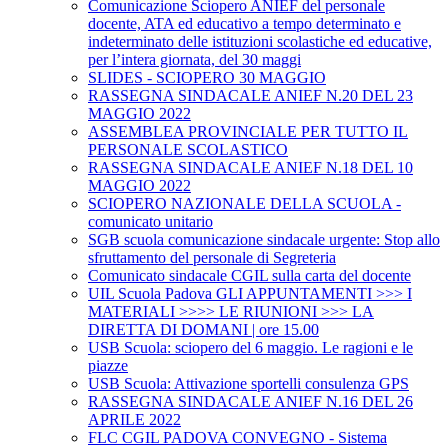
Comunicazione Sciopero ANIEF del personale
docente, ATA ed educativo a tempo determinato e
indeterminato delle istituzioni scolastiche ed educative,
per l’intera giornata, del 30 maggi
SLIDES - SCIOPERO 30 MAGGIO
RASSEGNA SINDACALE ANIEF N.20 DEL 23
MAGGIO 2022
ASSEMBLEA PROVINCIALE PER TUTTO IL
PERSONALE SCOLASTICO
RASSEGNA SINDACALE ANIEF N.18 DEL 10
MAGGIO 2022
SCIOPERO NAZIONALE DELLA SCUOLA -
comunicato unitario
SGB scuola comunicazione sindacale urgente: Stop allo
sfruttamento del personale di Segreteria
Comunicato sindacale CGIL sulla carta del docente
UIL Scuola Padova GLI APPUNTAMENTI >>> I
MATERIALI >>>> LE RIUNIONI >>> LA
DIRETTA DI DOMANI | ore 15.00
USB Scuola: sciopero del 6 maggio. Le ragioni e le
piazze
USB Scuola: Attivazione sportelli consulenza GPS
RASSEGNA SINDACALE ANIEF N.16 DEL 26
APRILE 2022
FLC CGIL PADOVA CONVEGNO - Sistema