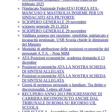
febbraio 2025
[Sindacato Nazionale FederATA] FORZA ATA-
MANCUSO E MASTROLIA INSIEME PER UN
SINDACATO ATA PIU'FORTE
SCIOPERO GENERALE 29 novembre
sciopero generale 29.11.2024
SCIOPERO GENERALE 29 novembre
Valditara sospeso per razzismo, omofobia, patriarcato e
incapacità gestionale. USB Scuola chiede le dimissioni
del Ministro
Modalità di attribuzione delle posizioni economiche del
personale A.T.A. - Nota MIM
ATA Posizioni economiche, scadenza domanda il 13
dicembre
Posizioni economiche ATA LA NOSTRA SCHEDA
DI SINTESI ALLEGATA
Posizioni economiche ATA LA NOSTRA SCHEDA
DI SINTESI ALLEGATA
Giorni di permesso personale o familiare. Tra diritto e
discrezionalità. Lettera all'Aran
RECUPERO ANNO 2013 PROGRESSIONE DI
CARRIERA RICONOSCIUTO ANCHE DAL
TRIBUNALE DI ROMA SU RICORSO UIL
SCUOLA
USB SCUOLA - Assemblea online 28 ottobre ore 17