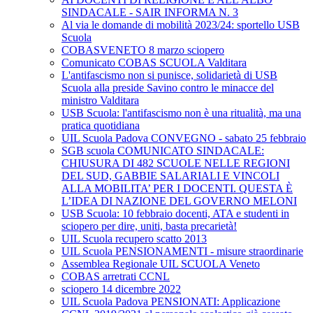
SINDACALE - SAIR INFORMA N. 3
Al via le domande di mobilità 2023/24: sportello USB
Scuola
COBASVENETO 8 marzo sciopero
Comunicato COBAS SCUOLA Valditara
L'antifascismo non si punisce, solidarietà di USB
Scuola alla preside Savino contro le minacce del
ministro Valditara
USB Scuola: l'antifascismo non è una ritualità, ma una
pratica quotidiana
UIL Scuola Padova CONVEGNO - sabato 25 febbraio
SGB scuola COMUNICATO SINDACALE:
CHIUSURA DI 482 SCUOLE NELLE REGIONI
DEL SUD, GABBIE SALARIALI E VINCOLI
ALLA MOBILITA’ PER I DOCENTI. QUESTA È
L’IDEA DI NAZIONE DEL GOVERNO MELONI
USB Scuola: 10 febbraio docenti, ATA e studenti in
sciopero per dire, uniti, basta precarietà!
UIL Scuola recupero scatto 2013
UIL Scuola PENSIONAMENTI - misure straordinarie
Assemblea Regionale UIL SCUOLA Veneto
COBAS arretrati CCNL
sciopero 14 dicembre 2022
UIL Scuola Padova PENSIONATI: Applicazione