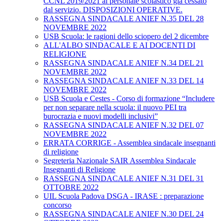
CCNL 2019/2021 al personale scolastico già cessato
dal servizio. DISPOSIZIONI OPERATIVE.
RASSEGNA SINDACALE ANIEF N.35 DEL 28
NOVEMBRE 2022
USB Scuola: le ragioni dello sciopero del 2 dicembre
ALL'ALBO SINDACALE E AI DOCENTI DI
RELIGIONE
RASSEGNA SINDACALE ANIEF N.34 DEL 21
NOVEMBRE 2022
RASSEGNA SINDACALE ANIEF N.33 DEL 14
NOVEMBRE 2022
USB Scuola e Cestes - Corso di formazione “Includere
per non separare nella scuola: il nuovo PEI tra
burocrazia e nuovi modelli inclusivi”
RASSEGNA SINDACALE ANIEF N.32 DEL 07
NOVEMBRE 2022
ERRATA CORRIGE - Assemblea sindacale insegnanti
di religione
Segreteria Nazionale SAIR Assemblea Sindacale
Insegnanti di Religione
RASSEGNA SINDACALE ANIEF N.31 DEL 31
OTTOBRE 2022
UIL Scuola Padova DSGA - IRASE : preparazione
concorso
RASSEGNA SINDACALE ANIEF N.30 DEL 24