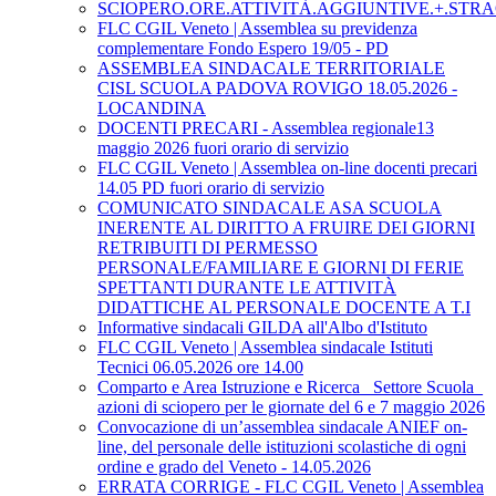
SCIOPERO.ORE.ATTIVITÀ.AGGIUNTIVE.+.STRA
FLC CGIL Veneto | Assemblea su previdenza
complementare Fondo Espero 19/05 - PD
ASSEMBLEA SINDACALE TERRITORIALE
CISL SCUOLA PADOVA ROVIGO 18.05.2026 -
LOCANDINA
DOCENTI PRECARI - Assemblea regionale13
maggio 2026 fuori orario di servizio
FLC CGIL Veneto | Assemblea on-line docenti precari
14.05 PD fuori orario di servizio
COMUNICATO SINDACALE ASA SCUOLA
INERENTE AL DIRITTO A FRUIRE DEI GIORNI
RETRIBUITI DI PERMESSO
PERSONALE/FAMILIARE E GIORNI DI FERIE
SPETTANTI DURANTE LE ATTIVITÀ
DIDATTICHE AL PERSONALE DOCENTE A T.I
Informative sindacali GILDA all'Albo d'Istituto
FLC CGIL Veneto | Assemblea sindacale Istituti
Tecnici 06.05.2026 ore 14.00
Comparto e Area Istruzione e Ricerca_ Settore Scuola_
azioni di sciopero per le giornate del 6 e 7 maggio 2026
Convocazione di un’assemblea sindacale ANIEF on-
line, del personale delle istituzioni scolastiche di ogni
ordine e grado del Veneto - 14.05.2026
ERRATA CORRIGE - FLC CGIL Veneto | Assemblea