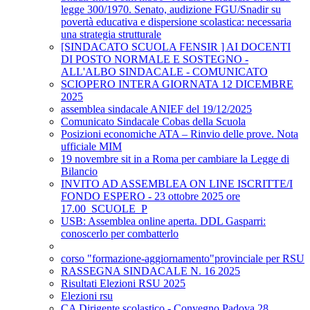
legge 300/1970. Senato, audizione FGU/Snadir su
povertà educativa e dispersione scolastica: necessaria
una strategia strutturale
[SINDACATO SCUOLA FENSIR ] AI DOCENTI
DI POSTO NORMALE E SOSTEGNO -
ALL'ALBO SINDACALE - COMUNICATO
SCIOPERO INTERA GIORNATA 12 DICEMBRE
2025
assemblea sindacale ANIEF del 19/12/2025
Comunicato Sindacale Cobas della Scuola
Posizioni economiche ATA – Rinvio delle prove. Nota
ufficiale MIM
19 novembre sit in a Roma per cambiare la Legge di
Bilancio
INVITO AD ASSEMBLEA ON LINE ISCRITTE/I
FONDO ESPERO - 23 ottobre 2025 ore
17.00_SCUOLE_P
USB: Assemblea online aperta. DDL Gasparri:
conoscerlo per combatterlo
corso "formazione-aggiornamento"provinciale per RSU
RASSEGNA SINDACALE N. 16 2025
Risultati Elezioni RSU 2025
Elezioni rsu
CA Dirigente scolastico - Convegno Padova 28