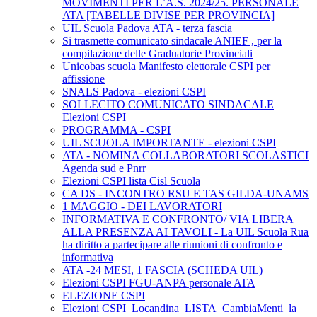
MOVIMENTI PER L’A.S. 2024/25. PERSONALE
ATA [TABELLE DIVISE PER PROVINCIA]
UIL Scuola Padova ATA - terza fascia
Si trasmette comunicato sindacale ANIEF , per la
compilazione delle Graduatorie Provinciali
Unicobas scuola Manifesto elettorale CSPI per
affissione
SNALS Padova - elezioni CSPI
SOLLECITO COMUNICATO SINDACALE
Elezioni CSPI
PROGRAMMA - CSPI
UIL SCUOLA IMPORTANTE - elezioni CSPI
ATA - NOMINA COLLABORATORI SCOLASTICI
Agenda sud e Pnrr
Elezioni CSPI lista Cisl Scuola
CA DS - INCONTRO RSU E TAS GILDA-UNAMS
1 MAGGIO - DEI LAVORATORI
INFORMATIVA E CONFRONTO/ VIA LIBERA
ALLA PRESENZA AI TAVOLI - La UIL Scuola Rua
ha diritto a partecipare alle riunioni di confronto e
informativa
ATA -24 MESI, 1 FASCIA (SCHEDA UIL)
Elezioni CSPI FGU-ANPA personale ATA
ELEZIONE CSPI
Elezioni CSPI_Locandina_LISTA_CambiaMenti_la