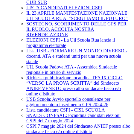
CUB SUR
LISTA CANDIDATI ELEZIONI CSPI
IL 23 APRILE MANIFESTAZIONE NAZIONALE
UIL SCUOLA RUA: "SCEGLIAMO IL FUTURO"
SOSTEGNO, SCORRIMENTO DELLE GPS PER
IL RUOLO. ACCOLTA NOSTRA
RIVENDICAZIONE
ELEZIONI CSPI - La Uil Scuola Rua lancia il
programma elettorale
Lista USB - FORMARE UN MONDO DIVERSO -
docenti, ATA e studenti uniti per una nuova scuola
statale
UIL Scuola Padova ATA - Assemblea Sindacale
regionale in orario di servizio
Richiesta pubblicazione locandina TFA IX CICLO
“VERSO LA PROVA SCRITTA” del Sindacato
ANIEF VENETO presso albo sindacale fisico e/o
online d'Istituto
USB Scuola: Avvio sportello consulenze per
aggiornamento o inserimento GPS 2024-26
Lista candidature CSPI - CISL SCUOLA
SNALS-CONFSAL: locandina candidati elezioni
CSPI del 7 maggio 2024
CSPI 7 maggio 2024 del Sindacato ANIEF presso albo
sindacale fisico e/o online d'Istituto