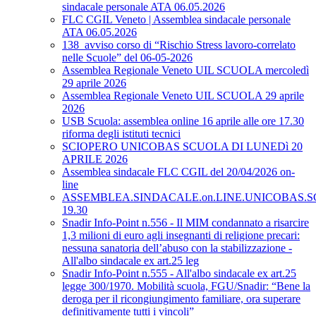
sindacale personale ATA 06.05.2026
FLC CGIL Veneto | Assemblea sindacale personale
ATA 06.05.2026
138_avviso corso di “Rischio Stress lavoro-correlato
nelle Scuole” del 06-05-2026
Assemblea Regionale Veneto UIL SCUOLA mercoledì
29 aprile 2026
Assemblea Regionale Veneto UIL SCUOLA 29 aprile
2026
USB Scuola: assemblea online 16 aprile alle ore 17.30
riforma degli istituti tecnici
SCIOPERO UNICOBAS SCUOLA DI LUNEDì 20
APRILE 2026
Assemblea sindacale FLC CGIL del 20/04/2026 on-
line
ASSEMBLEA.SINDACALE.on.LINE.UNICOBAS.SCU
19.30
Snadir Info-Point n.556 - Il MIM condannato a risarcire
1,3 milioni di euro agli insegnanti di religione precari:
nessuna sanatoria dell’abuso con la stabilizzazione -
All'albo sindacale ex art.25 leg
Snadir Info-Point n.555 - All'albo sindacale ex art.25
legge 300/1970. Mobilità scuola, FGU/Snadir: “Bene la
deroga per il ricongiungimento familiare, ora superare
definitivamente tutti i vincoli”