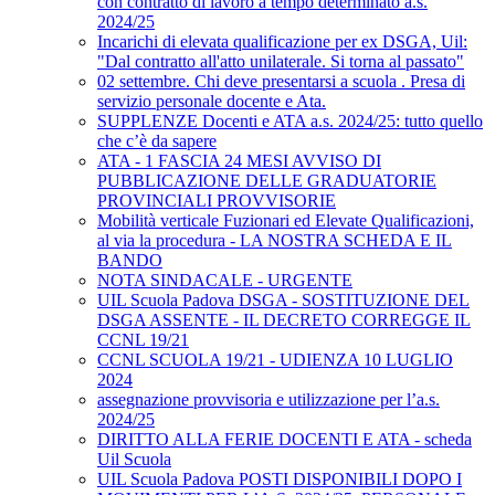
con contratto di lavoro a tempo determinato a.s.
2024/25
Incarichi di elevata qualificazione per ex DSGA, Uil:
"Dal contratto all'atto unilaterale. Si torna al passato"
02 settembre. Chi deve presentarsi a scuola . Presa di
servizio personale docente e Ata.
SUPPLENZE Docenti e ATA a.s. 2024/25: tutto quello
che c’è da sapere
ATA - 1 FASCIA 24 MESI AVVISO DI
PUBBLICAZIONE DELLE GRADUATORIE
PROVINCIALI PROVVISORIE
Mobilità verticale Fuzionari ed Elevate Qualificazioni,
al via la procedura - LA NOSTRA SCHEDA E IL
BANDO
NOTA SINDACALE - URGENTE
UIL Scuola Padova DSGA - SOSTITUZIONE DEL
DSGA ASSENTE - IL DECRETO CORREGGE IL
CCNL 19/21
CCNL SCUOLA 19/21 - UDIENZA 10 LUGLIO
2024
assegnazione provvisoria e utilizzazione per l’a.s.
2024/25
DIRITTO ALLA FERIE DOCENTI E ATA - scheda
Uil Scuola
UIL Scuola Padova POSTI DISPONIBILI DOPO I