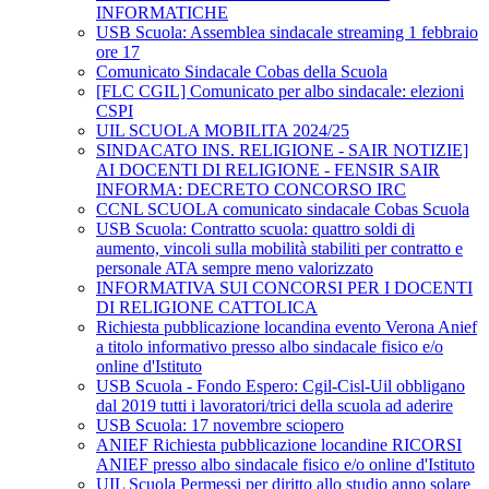
INFORMATICHE
USB Scuola: Assemblea sindacale streaming 1 febbraio
ore 17
Comunicato Sindacale Cobas della Scuola
[FLC CGIL] Comunicato per albo sindacale: elezioni
CSPI
UIL SCUOLA MOBILITA 2024/25
SINDACATO INS. RELIGIONE - SAIR NOTIZIE]
AI DOCENTI DI RELIGIONE - FENSIR SAIR
INFORMA: DECRETO CONCORSO IRC
CCNL SCUOLA comunicato sindacale Cobas Scuola
USB Scuola: Contratto scuola: quattro soldi di
aumento, vincoli sulla mobilità stabiliti per contratto e
personale ATA sempre meno valorizzato
INFORMATIVA SUI CONCORSI PER I DOCENTI
DI RELIGIONE CATTOLICA
Richiesta pubblicazione locandina evento Verona Anief
a titolo informativo presso albo sindacale fisico e/o
online d'Istituto
USB Scuola - Fondo Espero: Cgil-Cisl-Uil obbligano
dal 2019 tutti i lavoratori/trici della scuola ad aderire
USB Scuola: 17 novembre sciopero
ANIEF Richiesta pubblicazione locandine RICORSI
ANIEF presso albo sindacale fisico e/o online d'Istituto
UIL Scuola Permessi per diritto allo studio anno solare