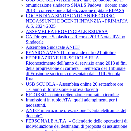
omunicazione sindacato SNALS Padova : ricorso anno
2013 - convenzione alfabetizzazione digitale EIPASS
LOCANDINA SINDACATO ANIEF CORSO
NEOASSUNTI DOCENTI INFANZIA - PRIMARIA
A.S. 2024-2025
ASSEMBLEA PROVINCIALE RSU/RSA
CA Dirigente Scolastico - Ricorso 2013 Nota all'Albo
Sindacale
Assemblea Sindacale ANIEF
PENSIONAMENTI - domande entro 21 ottobre
FEDERAZIONE UIL SCUOLA RUA
Riconoscimento dell’anno di servizio anno 2013 ai fini
della progressione di carriera – Sentenza del Tribunale
di Frosinone su ricorso presentato dalla UIL Scuola
Rua
USB SCUOLA - Assemblea online 26 settembre ore
17: anno di formazione e prova docenti
RICORSO - contro reiterazione contratti a termine
Immissioni in ruolo ATA, quali adempimenti per i
neoassunti.
ANIEF interruzione prescrizione “Carta elettronica del
docente”.
PERSONALE A.T.A. – Calendario delle operazioni di
individuazione dei destinatari di proposta di assunzione