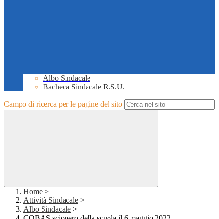
Albo Sindacale
Bacheca Sindacale R.S.U.
Campo di ricerca per le pagine del sito
Home
>
Attività Sindacale
>
Albo Sindacale
>
COBAS sciopero della scuola il 6 maggio 2022