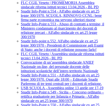
FLC CGIL Veneto | PROMEMORIA Assemblea
sindacale riforma istituti tecnici 13.04.2026 - BL PD
Snadir Info-Point n.554 - All'albo sindacale ex art.25
legge 300/1970. SCUOLA, RINNOVO CCNL: bene
firma parte economica ma servono ulteriori risorse
Snadir Info-Point n.553 - Abuso di contratti a termine, il
Ministero condannato al risarcimento dei docenti di
religione precari - All'albo sindacale ex art.25 legge
300/1970
Snadir Info-point n.552. All'albo sindacale ex art.25
legge 300/1970 - Presidenti di Commissione agli Esami
di Stato: anche i docenti di religione possono farlo!
FLC CGIL Veneto | Assemblea sindacale riforma istituti
tecnici 13.04.2026 - BL PD
Convocazione di un’assemblea sindacale ANIEF
Nazionale on-line, del personale docente delle
istituzioni scolastiche dell’intero territorio Nazionale
Snadir Info-Point n.551 - All'albo sindacale ex art.25
legge 300/1970. Oggi alle 18:00 – Editoriale Snadir
Parleremo di tre temi centrali per i docenti di religione.
USB SCUOLA - Assemblea online 13 aprile ore 17-19
Snadir Info-Point n.549 - Sicilia – Concorso ordinario –
rettifica graduatorie per Infanzia e Primaria - All'albo
sindacale ex art.25 legge 300/1970
Snadir Info-Point n.550 - All'albo sindacale ex art.25