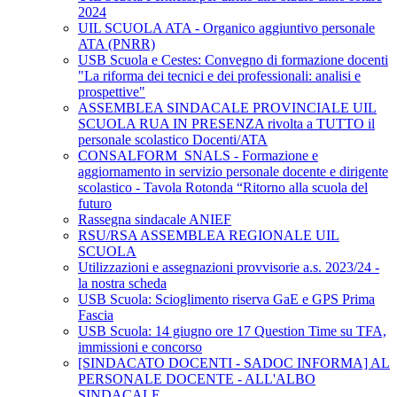
2024
UIL SCUOLA ATA - Organico aggiuntivo personale
ATA (PNRR)
USB Scuola e Cestes: Convegno di formazione docenti
"La riforma dei tecnici e dei professionali: analisi e
prospettive"
ASSEMBLEA SINDACALE PROVINCIALE UIL
SCUOLA RUA IN PRESENZA rivolta a TUTTO il
personale scolastico Docenti/ATA
CONSALFORM_SNALS - Formazione e
aggiornamento in servizio personale docente e dirigente
scolastico - Tavola Rotonda “Ritorno alla scuola del
futuro
Rassegna sindacale ANIEF
RSU/RSA ASSEMBLEA REGIONALE UIL
SCUOLA
Utilizzazioni e assegnazioni provvisorie a.s. 2023/24 -
la nostra scheda
USB Scuola: Scioglimento riserva GaE e GPS Prima
Fascia
USB Scuola: 14 giugno ore 17 Question Time su TFA,
immissioni e concorso
[SINDACATO DOCENTI - SADOC INFORMA] AL
PERSONALE DOCENTE - ALL'ALBO
SINDACALE