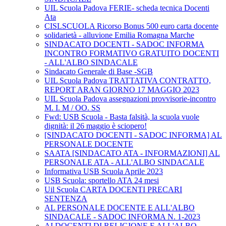
UIL Scuola Padova FERIE- scheda tecnica Docenti
Ata
CISLSCUOLA Ricorso Bonus 500 euro carta docente
solidarietà - alluvione Emilia Romagna Marche
SINDACATO DOCENTI - SADOC INFORMA
INCONTRO FORMATIVO GRATUITO DOCENTI
- ALL'ALBO SINDACALE
Sindacato Generale di Base -SGB
UIL Scuola Padova TRATTATIVA CONTRATTO,
REPORT ARAN GIORNO 17 MAGGIO 2023
UIL Scuola Padova assegnazioni provvisorie-incontro
M. I. M / OO. SS
Fwd: USB Scuola - Basta falsità, la scuola vuole
dignità: il 26 maggio è sciopero!
[SINDACATO DOCENTI - SADOC INFORMA] AL
PERSONALE DOCENTE
SAATA [SINDACATO ATA - INFORMAZIONI] AL
PERSONALE ATA - ALL'ALBO SINDACALE
Informativa USB Scuola Aprile 2023
USB Scuola: sportello ATA 24 mesi
Uil Scuola CARTA DOCENTI PRECARI
SENTENZA
AL PERSONALE DOCENTE E ALL'ALBO
SINDACALE - SADOC INFORMA N. 1-2023
AI DOCENTI DI RELIGIONE E ALL'ALBO