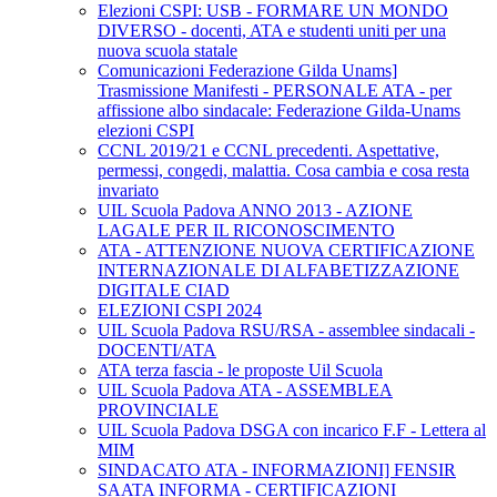
Elezioni CSPI: USB - FORMARE UN MONDO
DIVERSO - docenti, ATA e studenti uniti per una
nuova scuola statale
Comunicazioni Federazione Gilda Unams]
Trasmissione Manifesti - PERSONALE ATA - per
affissione albo sindacale: Federazione Gilda-Unams
elezioni CSPI
CCNL 2019/21 e CCNL precedenti. Aspettative,
permessi, congedi, malattia. Cosa cambia e cosa resta
invariato
UIL Scuola Padova ANNO 2013 - AZIONE
LAGALE PER IL RICONOSCIMENTO
ATA - ATTENZIONE NUOVA CERTIFICAZIONE
INTERNAZIONALE DI ALFABETIZZAZIONE
DIGITALE CIAD
ELEZIONI CSPI 2024
UIL Scuola Padova RSU/RSA - assemblee sindacali -
DOCENTI/ATA
ATA terza fascia - le proposte Uil Scuola
UIL Scuola Padova ATA - ASSEMBLEA
PROVINCIALE
UIL Scuola Padova DSGA con incarico F.F - Lettera al
MIM
SINDACATO ATA - INFORMAZIONI] FENSIR
SAATA INFORMA - CERTIFICAZIONI