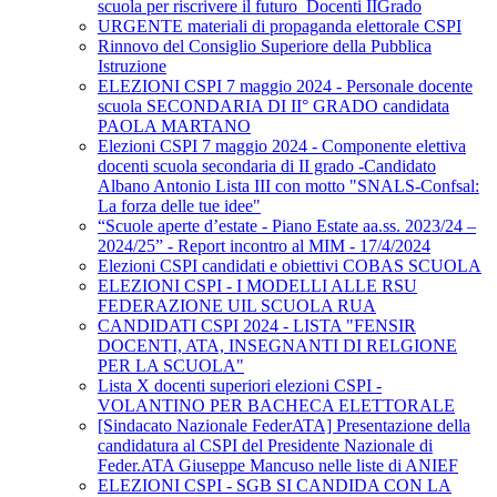
scuola per riscrivere il futuro_Docenti IIGrado
URGENTE materiali di propaganda elettorale CSPI
Rinnovo del Consiglio Superiore della Pubblica
Istruzione
ELEZIONI CSPI 7 maggio 2024 - Personale docente
scuola SECONDARIA DI II° GRADO candidata
PAOLA MARTANO
Elezioni CSPI 7 maggio 2024 - Componente elettiva
docenti scuola secondaria di II grado -Candidato
Albano Antonio Lista III con motto "SNALS-Confsal:
La forza delle tue idee"
“Scuole aperte d’estate - Piano Estate aa.ss. 2023/24 –
2024/25” - Report incontro al MIM - 17/4/2024
Elezioni CSPI candidati e obiettivi COBAS SCUOLA
ELEZIONI CSPI - I MODELLI ALLE RSU
FEDERAZIONE UIL SCUOLA RUA
CANDIDATI CSPI 2024 - LISTA "FENSIR
DOCENTI, ATA, INSEGNANTI DI RELGIONE
PER LA SCUOLA"
Lista X docenti superiori elezioni CSPI -
VOLANTINO PER BACHECA ELETTORALE
[Sindacato Nazionale FederATA] Presentazione della
candidatura al CSPI del Presidente Nazionale di
Feder.ATA Giuseppe Mancuso nelle liste di ANIEF
ELEZIONI CSPI - SGB SI CANDIDA CON LA