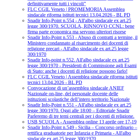
definitivamente tutti i vincoli”
FLC CGIL Veneto | PROMEMORIA Assemblea
sindacale riforma istituti tecnici 13.04.2026 - BL PD
Snadir Info-Point n.554 - All'albo sindacale ex art.25
legge 300/1970. SCUOLA, RINNOVO CCNL: bene
firma parte economica ma servono ulteriori risorse
Snadir Info-Point n.553 - Abuso di contratti a termine, il
Ministero condannato al risarcimento dei docenti di
religione precari - All'albo sindacale ex art.25 legge
300/1970
Snadir Info-point n.552. All'albo sindacale ex art.25
legge 300/1970 - Presidenti di Commissione agli Esami
di Stato: anche i docenti di religione possono farlo!
FLC CGIL Veneto | Assemblea sindacale riforma istituti
tecnici 13.04.2026 - BL PD
Convocazione di un’assemblea sindacale ANIEF
Nazionale on-line, del personale docente delle
istituzioni scolastiche dell’intero territorio Nazionale
Snadir Info-Point n.551 - All'albo sindacale ex art.25
legge 300/1970. Oggi alle 18:00 – Editoriale Snadir
Parleremo di tre temi centrali per i docenti di religione.
USB SCUOLA - Assemblea online 13 aprile ore 17-19
Snadir Info-Point n.549 - Sicilia – Concorso ordinario –
rettifica graduatorie per Infanzia e Primaria - All'albo
sindacale ex art.25 legge 300/1970