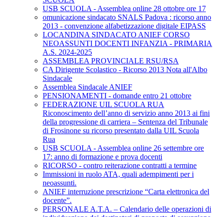
USB SCUOLA - Assemblea online 28 ottobre ore 17
omunicazione sindacato SNALS Padova : ricorso anno
2013 - convenzione alfabetizzazione digitale EIPASS
LOCANDINA SINDACATO ANIEF CORSO
NEOASSUNTI DOCENTI INFANZIA - PRIMARIA
A.S. 2024-2025
ASSEMBLEA PROVINCIALE RSU/RSA
CA Dirigente Scolastico - Ricorso 2013 Nota all'Albo
Sindacale
Assemblea Sindacale ANIEF
PENSIONAMENTI - domande entro 21 ottobre
FEDERAZIONE UIL SCUOLA RUA
Riconoscimento dell’anno di servizio anno 2013 ai fini
della progressione di carriera – Sentenza del Tribunale
di Frosinone su ricorso presentato dalla UIL Scuola
Rua
USB SCUOLA - Assemblea online 26 settembre ore
17: anno di formazione e prova docenti
RICORSO - contro reiterazione contratti a termine
Immissioni in ruolo ATA, quali adempimenti per i
neoassunti.
ANIEF interruzione prescrizione “Carta elettronica del
docente”.
PERSONALE A.T.A. – Calendario delle operazioni di