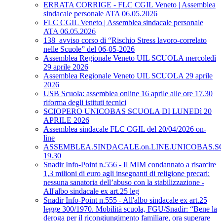
ERRATA CORRIGE - FLC CGIL Veneto | Assemblea
sindacale personale ATA 06.05.2026
FLC CGIL Veneto | Assemblea sindacale personale
ATA 06.05.2026
138_avviso corso di “Rischio Stress lavoro-correlato
nelle Scuole” del 06-05-2026
Assemblea Regionale Veneto UIL SCUOLA mercoledì
29 aprile 2026
Assemblea Regionale Veneto UIL SCUOLA 29 aprile
2026
USB Scuola: assemblea online 16 aprile alle ore 17.30
riforma degli istituti tecnici
SCIOPERO UNICOBAS SCUOLA DI LUNEDì 20
APRILE 2026
Assemblea sindacale FLC CGIL del 20/04/2026 on-
line
ASSEMBLEA.SINDACALE.on.LINE.UNICOBAS.SCU
19.30
Snadir Info-Point n.556 - Il MIM condannato a risarcire
1,3 milioni di euro agli insegnanti di religione precari:
nessuna sanatoria dell’abuso con la stabilizzazione -
All'albo sindacale ex art.25 leg
Snadir Info-Point n.555 - All'albo sindacale ex art.25
legge 300/1970. Mobilità scuola, FGU/Snadir: “Bene la
deroga per il ricongiungimento familiare, ora superare