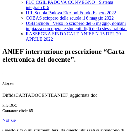
FLC CGIL PADOVA CONVEGNO - Sistema
integrato 0-6
UIL Scuola Padova Elezioni Fondo Espero 2022
COBAS sciopero della scuola il 6 maggio 2022
USB Scuola - Verso lo sciopero del 6 maggio, domani
in piazza con operai e studenti: figli della stessa rabbia!
RASSEGNA SINDACALE ANIEF N.15 DEL 20
APRILE 2022
ANIEF interruzione prescrizione “Carta
elettronica del docente”.
.
Allegati
DiffidaCARTADOCENTEANIEF_aggiornata.doc
File DOC
Contatore click: 85
Notizie
Questo sito o gli strumenti terzi da questo utilizzati si avvalgono di