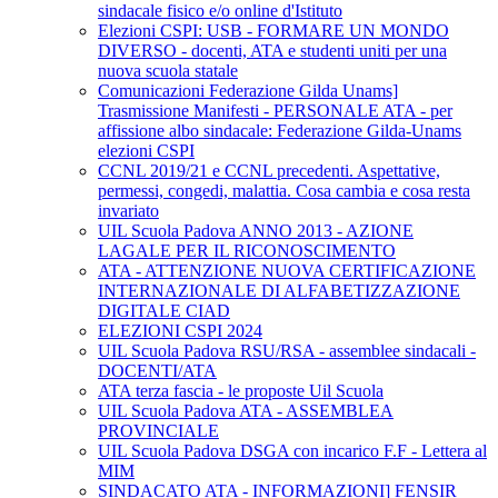
sindacale fisico e/o online d'Istituto
Elezioni CSPI: USB - FORMARE UN MONDO
DIVERSO - docenti, ATA e studenti uniti per una
nuova scuola statale
Comunicazioni Federazione Gilda Unams]
Trasmissione Manifesti - PERSONALE ATA - per
affissione albo sindacale: Federazione Gilda-Unams
elezioni CSPI
CCNL 2019/21 e CCNL precedenti. Aspettative,
permessi, congedi, malattia. Cosa cambia e cosa resta
invariato
UIL Scuola Padova ANNO 2013 - AZIONE
LAGALE PER IL RICONOSCIMENTO
ATA - ATTENZIONE NUOVA CERTIFICAZIONE
INTERNAZIONALE DI ALFABETIZZAZIONE
DIGITALE CIAD
ELEZIONI CSPI 2024
UIL Scuola Padova RSU/RSA - assemblee sindacali -
DOCENTI/ATA
ATA terza fascia - le proposte Uil Scuola
UIL Scuola Padova ATA - ASSEMBLEA
PROVINCIALE
UIL Scuola Padova DSGA con incarico F.F - Lettera al
MIM
SINDACATO ATA - INFORMAZIONI] FENSIR