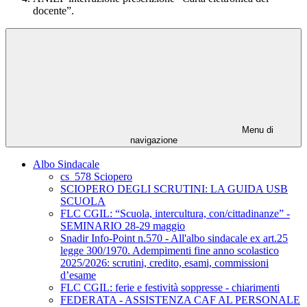
docente”.
Menu di
navigazione
Albo Sindacale
cs_578 Sciopero
SCIOPERO DEGLI SCRUTINI: LA GUIDA USB
SCUOLA
FLC CGIL: “Scuola, intercultura, con/cittadinanze” -
SEMINARIO 28-29 maggio
Snadir Info-Point n.570 - All'albo sindacale ex art.25
legge 300/1970. Adempimenti fine anno scolastico
2025/2026: scrutini, credito, esami, commissioni
d’esame
FLC CGIL: ferie e festività soppresse - chiarimenti
FEDERATA - ASSISTENZA CAF AL PERSONALE