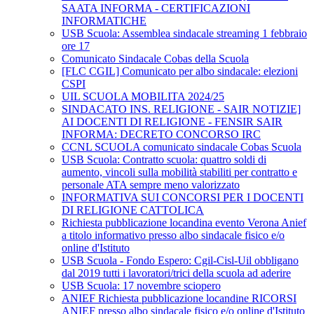
SAATA INFORMA - CERTIFICAZIONI
INFORMATICHE
USB Scuola: Assemblea sindacale streaming 1 febbraio
ore 17
Comunicato Sindacale Cobas della Scuola
[FLC CGIL] Comunicato per albo sindacale: elezioni
CSPI
UIL SCUOLA MOBILITA 2024/25
SINDACATO INS. RELIGIONE - SAIR NOTIZIE]
AI DOCENTI DI RELIGIONE - FENSIR SAIR
INFORMA: DECRETO CONCORSO IRC
CCNL SCUOLA comunicato sindacale Cobas Scuola
USB Scuola: Contratto scuola: quattro soldi di
aumento, vincoli sulla mobilità stabiliti per contratto e
personale ATA sempre meno valorizzato
INFORMATIVA SUI CONCORSI PER I DOCENTI
DI RELIGIONE CATTOLICA
Richiesta pubblicazione locandina evento Verona Anief
a titolo informativo presso albo sindacale fisico e/o
online d'Istituto
USB Scuola - Fondo Espero: Cgil-Cisl-Uil obbligano
dal 2019 tutti i lavoratori/trici della scuola ad aderire
USB Scuola: 17 novembre sciopero
ANIEF Richiesta pubblicazione locandine RICORSI
ANIEF presso albo sindacale fisico e/o online d'Istituto