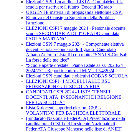
Elezioni CSPI_Locandina_LISTA_CambiaMenti_la
scuola per riscrivere il futuro_Docenti IIGrado
URGENTE materiali di propaganda elettorale CSPI
Rinnovo del Consiglio Superiore della Pubblica
Istruzione
ELEZIONI CSPI 7 maggio 2024 - Personale docente
scuola SECONDARIA DI II° GRADO candidata
PAOLA MARTANO
Elezioni CSPI 7 maggio 2024 - Componente elettiva
docenti scuola secondaria di II grado -Candidato
Albano Antonio Lista III con motto "SNALS-Confsal:
La forza delle tue idee"
“Scuole aperte d’estate - Piano Estate aa.ss. 2023/24 –
2024/25” - Report incontro al MIM - 17/4/2024
Elezioni CSPI candidati e obiettivi COBAS SCUOLA
ELEZIONI CSPI - I MODELLI ALLE RSU
FEDERAZIONE UIL SCUOLA RUA
CANDIDATI CSPI 2024 - LISTA "FENSIR
DOCENTI, ATA, INSEGNANTI DI RELGIONE
PER LA SCUOLA"
Lista X docenti superiori elezioni CSPI -
VOLANTINO PER BACHECA ELETTORALE
[Sindacato Nazionale FederATA] Presentazione della
candidatura al CSPI del Presidente Nazionale di
Feder.ATA Giuseppe Mancuso nelle liste di ANIEF