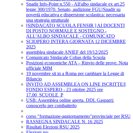
Snadir Info-Point n.550 - All'albo sindacale ex art.25
legge 300/1970. Senato, audizione FGU/Snadir su
povertà educativa e dispersione scolastica: necessaria
una strategia strutturale
[SINDACATO SCUOLA FENSIR ] AI DOCENTI
DI POSTO NORMALE E SOSTEGNO -
ALL'ALBO SINDACALE - COMUNICATO
SCIOPERO INTERA GIORNATA 12 DICEMBRE
2025
assemblea sindacale ANIEF del 19/12/2025
Comunicato Sindacale Cobas della Scuola
Posizioni economiche ATA – Rinvio delle prove. Nota
ufficiale MIM
19 novembre sit in a Roma per cambiare la Legge di
Bilancio
INVITO AD ASSEMBLEA ON LINE ISCRITTE/I
FONDO ESPERO - 23 ottobre 2025 ore
17.00_SCUOLE_P
USB: Assemblea online aperta. DDL Gasparri:
conoscerlo per combatterlo
corso "formazione-aggiornamento"provinciale per RSU
RASSEGNA SINDACALE N. 16 2025
Risultati Elezioni RSU 2025
Elezioni rsu