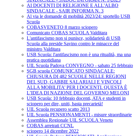
AI DOCENTI DI RELIGIONE E ALL'ALBO
SINDACALE - SAIR INFORMA N. 3
Al via le domande di mobilità 2023/24: sportello USB
Scuola
COBASVENETO 8 marzo sciopero
Comunicato COBAS SCUOLA Valditara
L'antifascismo non si punisce, solidarietà di USB
Scuola alla preside Savino contro le minacce del
ministro Valditara
USB Scuola: l'antifascismo non è una ritualità, ma una
pratica quotidiana
UIL Scuola Padova CONVEGNO - sabato 25 febbraio
SGB scuola COMUNICATO SINDACALE:
CHIUSURA DI 482 SCUOLE NELLE REGIONI
DEL SUD, GABBIE SALARIALI E VINCOLI
ALLA MOBILITA’ PER I DOCENTI. QUESTA È
L’IDEA DI NAZIONE DEL GOVERNO MELONI
USB Scuola: 10 febbraio docenti, ATA e studenti in
sciopero per dire, uniti, basta precarietà!
UIL Scuola recupero scatto 2013
UIL Scuola PENSIONAMENTI - misure straordinarie
Assemblea Regionale UIL SCUOLA Veneto
COBAS arretrati CCNL
sciopero 14 dicembre 2022