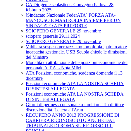
CA Dirigente scolastico - Convegno Padova 28
febbraio 2025
[Sindacato Nazionale FederATA] FORZA ATA-
MANCUSO E MASTROLIA INSIEME PER UN
SINDACATO ATA PIU'FORTE
SCIOPERO GENERALE 29 novembre
sciopero generale 29.11.2024
SCIOPERO GENERALE 29 novembre
Valditara sospeso per razzismo, omofobia, patriarcato e
incapacità gestionale. USB Scuola chiede le dimissioni
del Ministro
Modalità di attribuzione delle posizioni economiche del
personale A.T.A. - Nota MIM
ATA Posizioni economiche, scadenza domanda il 13
dicembre
Posizioni economiche ATA LA NOSTRA SCHEDA
DI SINTESI ALLEGATA
Posizioni economiche ATA LA NOSTRA SCHEDA
DI SINTESI ALLEGATA
Giorni di permesso personale o familiare. Tra diritto e
discrezionalità. Lettera all'Aran
RECUPERO ANNO 2013 PROGRESSIONE DI
CARRIERA RICONOSCIUTO ANCHE DAL
TRIBUNALE DI ROMA SU RICORSO UIL
SCUOLA