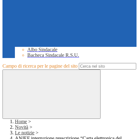
Albo Sindacale
Bacheca Sindacale R.S.U.
Campo di ricerca per le pagine del sito
Home
>
Novità
>
Le notizie
>
ANIEF interruzione prescrizione “Carta elettronica del