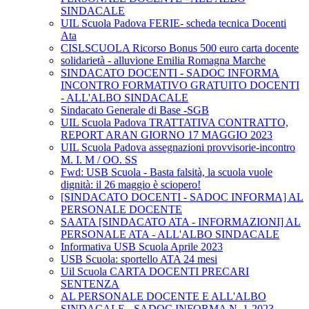
SINDACALE
UIL Scuola Padova FERIE- scheda tecnica Docenti
Ata
CISLSCUOLA Ricorso Bonus 500 euro carta docente
solidarietà - alluvione Emilia Romagna Marche
SINDACATO DOCENTI - SADOC INFORMA
INCONTRO FORMATIVO GRATUITO DOCENTI
- ALL'ALBO SINDACALE
Sindacato Generale di Base -SGB
UIL Scuola Padova TRATTATIVA CONTRATTO,
REPORT ARAN GIORNO 17 MAGGIO 2023
UIL Scuola Padova assegnazioni provvisorie-incontro
M. I. M / OO. SS
Fwd: USB Scuola - Basta falsità, la scuola vuole
dignità: il 26 maggio è sciopero!
[SINDACATO DOCENTI - SADOC INFORMA] AL
PERSONALE DOCENTE
SAATA [SINDACATO ATA - INFORMAZIONI] AL
PERSONALE ATA - ALL'ALBO SINDACALE
Informativa USB Scuola Aprile 2023
USB Scuola: sportello ATA 24 mesi
Uil Scuola CARTA DOCENTI PRECARI
SENTENZA
AL PERSONALE DOCENTE E ALL'ALBO
SINDACALE - SADOC INFORMA N. 1-2023