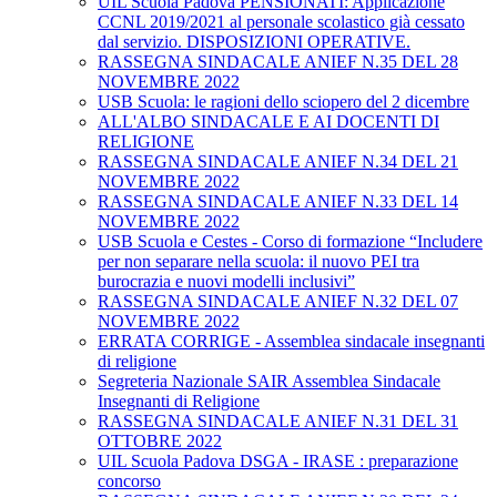
UIL Scuola Padova PENSIONATI: Applicazione
CCNL 2019/2021 al personale scolastico già cessato
dal servizio. DISPOSIZIONI OPERATIVE.
RASSEGNA SINDACALE ANIEF N.35 DEL 28
NOVEMBRE 2022
USB Scuola: le ragioni dello sciopero del 2 dicembre
ALL'ALBO SINDACALE E AI DOCENTI DI
RELIGIONE
RASSEGNA SINDACALE ANIEF N.34 DEL 21
NOVEMBRE 2022
RASSEGNA SINDACALE ANIEF N.33 DEL 14
NOVEMBRE 2022
USB Scuola e Cestes - Corso di formazione “Includere
per non separare nella scuola: il nuovo PEI tra
burocrazia e nuovi modelli inclusivi”
RASSEGNA SINDACALE ANIEF N.32 DEL 07
NOVEMBRE 2022
ERRATA CORRIGE - Assemblea sindacale insegnanti
di religione
Segreteria Nazionale SAIR Assemblea Sindacale
Insegnanti di Religione
RASSEGNA SINDACALE ANIEF N.31 DEL 31
OTTOBRE 2022
UIL Scuola Padova DSGA - IRASE : preparazione
concorso