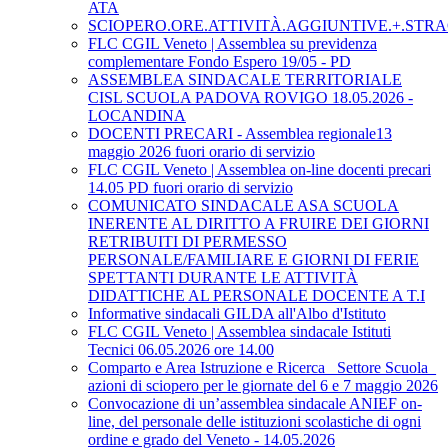
ATA
SCIOPERO.ORE.ATTIVITÀ.AGGIUNTIVE.+.STRA
FLC CGIL Veneto | Assemblea su previdenza
complementare Fondo Espero 19/05 - PD
ASSEMBLEA SINDACALE TERRITORIALE
CISL SCUOLA PADOVA ROVIGO 18.05.2026 -
LOCANDINA
DOCENTI PRECARI - Assemblea regionale13
maggio 2026 fuori orario di servizio
FLC CGIL Veneto | Assemblea on-line docenti precari
14.05 PD fuori orario di servizio
COMUNICATO SINDACALE ASA SCUOLA
INERENTE AL DIRITTO A FRUIRE DEI GIORNI
RETRIBUITI DI PERMESSO
PERSONALE/FAMILIARE E GIORNI DI FERIE
SPETTANTI DURANTE LE ATTIVITÀ
DIDATTICHE AL PERSONALE DOCENTE A T.I
Informative sindacali GILDA all'Albo d'Istituto
FLC CGIL Veneto | Assemblea sindacale Istituti
Tecnici 06.05.2026 ore 14.00
Comparto e Area Istruzione e Ricerca_ Settore Scuola_
azioni di sciopero per le giornate del 6 e 7 maggio 2026
Convocazione di un’assemblea sindacale ANIEF on-
line, del personale delle istituzioni scolastiche di ogni
ordine e grado del Veneto - 14.05.2026