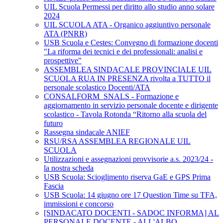
UIL Scuola Permessi per diritto allo studio anno solare
2024
UIL SCUOLA ATA - Organico aggiuntivo personale
ATA (PNRR)
USB Scuola e Cestes: Convegno di formazione docenti
"La riforma dei tecnici e dei professionali: analisi e
prospettive"
ASSEMBLEA SINDACALE PROVINCIALE UIL
SCUOLA RUA IN PRESENZA rivolta a TUTTO il
personale scolastico Docenti/ATA
CONSALFORM_SNALS - Formazione e
aggiornamento in servizio personale docente e dirigente
scolastico - Tavola Rotonda “Ritorno alla scuola del
futuro
Rassegna sindacale ANIEF
RSU/RSA ASSEMBLEA REGIONALE UIL
SCUOLA
Utilizzazioni e assegnazioni provvisorie a.s. 2023/24 -
la nostra scheda
USB Scuola: Scioglimento riserva GaE e GPS Prima
Fascia
USB Scuola: 14 giugno ore 17 Question Time su TFA,
immissioni e concorso
[SINDACATO DOCENTI - SADOC INFORMA] AL
PERSONALE DOCENTE - ALL'ALBO