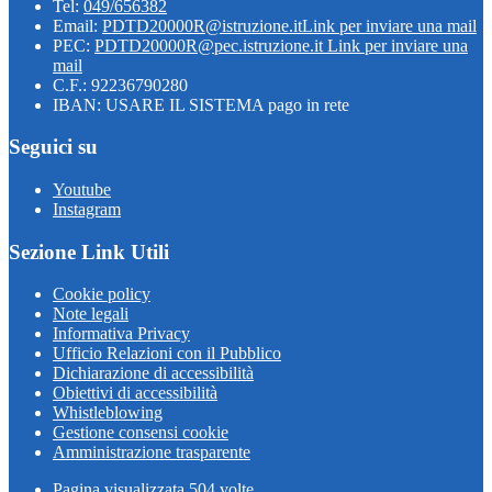
Tel:
049/656382
Email:
PDTD20000R@istruzione.it
Link per inviare una mail
PEC:
PDTD20000R@pec.istruzione.it
Link per inviare una
mail
C.F.: 92236790280
IBAN: USARE IL SISTEMA pago in rete
Seguici su
Youtube
Instagram
Sezione Link Utili
Cookie policy
Note legali
Informativa Privacy
Ufficio Relazioni con il Pubblico
Dichiarazione di accessibilità
Obiettivi di accessibilità
Whistleblowing
Gestione consensi cookie
Amministrazione trasparente
Pagina visualizzata
504
volte