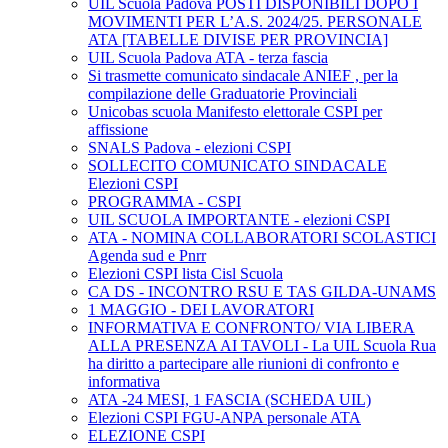
UIL Scuola Padova POSTI DISPONIBILI DOPO I
MOVIMENTI PER L’A.S. 2024/25. PERSONALE
ATA [TABELLE DIVISE PER PROVINCIA]
UIL Scuola Padova ATA - terza fascia
Si trasmette comunicato sindacale ANIEF , per la
compilazione delle Graduatorie Provinciali
Unicobas scuola Manifesto elettorale CSPI per
affissione
SNALS Padova - elezioni CSPI
SOLLECITO COMUNICATO SINDACALE
Elezioni CSPI
PROGRAMMA - CSPI
UIL SCUOLA IMPORTANTE - elezioni CSPI
ATA - NOMINA COLLABORATORI SCOLASTICI
Agenda sud e Pnrr
Elezioni CSPI lista Cisl Scuola
CA DS - INCONTRO RSU E TAS GILDA-UNAMS
1 MAGGIO - DEI LAVORATORI
INFORMATIVA E CONFRONTO/ VIA LIBERA
ALLA PRESENZA AI TAVOLI - La UIL Scuola Rua
ha diritto a partecipare alle riunioni di confronto e
informativa
ATA -24 MESI, 1 FASCIA (SCHEDA UIL)
Elezioni CSPI FGU-ANPA personale ATA
ELEZIONE CSPI