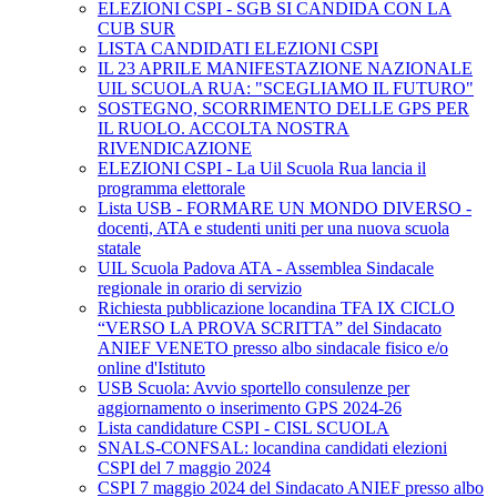
ELEZIONI CSPI - SGB SI CANDIDA CON LA
CUB SUR
LISTA CANDIDATI ELEZIONI CSPI
IL 23 APRILE MANIFESTAZIONE NAZIONALE
UIL SCUOLA RUA: "SCEGLIAMO IL FUTURO"
SOSTEGNO, SCORRIMENTO DELLE GPS PER
IL RUOLO. ACCOLTA NOSTRA
RIVENDICAZIONE
ELEZIONI CSPI - La Uil Scuola Rua lancia il
programma elettorale
Lista USB - FORMARE UN MONDO DIVERSO -
docenti, ATA e studenti uniti per una nuova scuola
statale
UIL Scuola Padova ATA - Assemblea Sindacale
regionale in orario di servizio
Richiesta pubblicazione locandina TFA IX CICLO
“VERSO LA PROVA SCRITTA” del Sindacato
ANIEF VENETO presso albo sindacale fisico e/o
online d'Istituto
USB Scuola: Avvio sportello consulenze per
aggiornamento o inserimento GPS 2024-26
Lista candidature CSPI - CISL SCUOLA
SNALS-CONFSAL: locandina candidati elezioni
CSPI del 7 maggio 2024
CSPI 7 maggio 2024 del Sindacato ANIEF presso albo