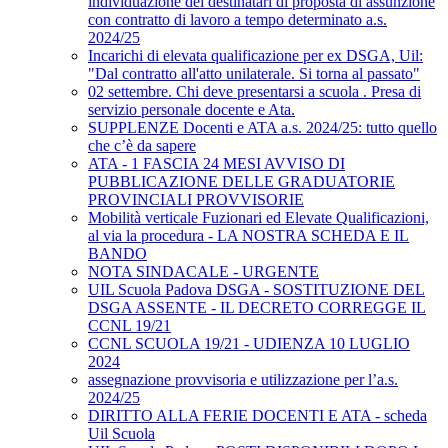
individuazione dei destinatari di proposta di assunzione
con contratto di lavoro a tempo determinato a.s.
2024/25
Incarichi di elevata qualificazione per ex DSGA, Uil:
"Dal contratto all'atto unilaterale. Si torna al passato"
02 settembre. Chi deve presentarsi a scuola . Presa di
servizio personale docente e Ata.
SUPPLENZE Docenti e ATA a.s. 2024/25: tutto quello
che c’è da sapere
ATA - 1 FASCIA 24 MESI AVVISO DI
PUBBLICAZIONE DELLE GRADUATORIE
PROVINCIALI PROVVISORIE
Mobilità verticale Fuzionari ed Elevate Qualificazioni,
al via la procedura - LA NOSTRA SCHEDA E IL
BANDO
NOTA SINDACALE - URGENTE
UIL Scuola Padova DSGA - SOSTITUZIONE DEL
DSGA ASSENTE - IL DECRETO CORREGGE IL
CCNL 19/21
CCNL SCUOLA 19/21 - UDIENZA 10 LUGLIO
2024
assegnazione provvisoria e utilizzazione per l’a.s.
2024/25
DIRITTO ALLA FERIE DOCENTI E ATA - scheda
Uil Scuola