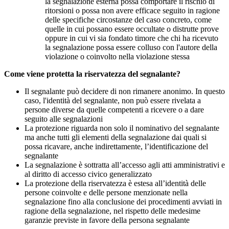
la segnalazione esterna possa comportare il rischio di
ritorsioni o possa non avere efficace seguito in ragione
delle specifiche circostanze del caso concreto, come
quelle in cui possano essere occultate o distrutte prove
oppure in cui vi sia fondato timore che chi ha ricevuto
la segnalazione possa essere colluso con l'autore della
violazione o coinvolto nella violazione stessa
Come viene protetta la riservatezza del segnalante?
Il segnalante può decidere di non rimanere anonimo. In questo
caso, l'identità del segnalante, non può essere rivelata a
persone diverse da quelle competenti a ricevere o a dare
seguito alle segnalazioni
La protezione riguarda non solo il nominativo del segnalante
ma anche tutti gli elementi della segnalazione dai quali si
possa ricavare, anche indirettamente, l’identificazione del
segnalante
La segnalazione è sottratta all’accesso agli atti amministrativi e
al diritto di accesso civico generalizzato
La protezione della riservatezza è estesa all’identità delle
persone coinvolte e delle persone menzionate nella
segnalazione fino alla conclusione dei procedimenti avviati in
ragione della segnalazione, nel rispetto delle medesime
garanzie previste in favore della persona segnalante