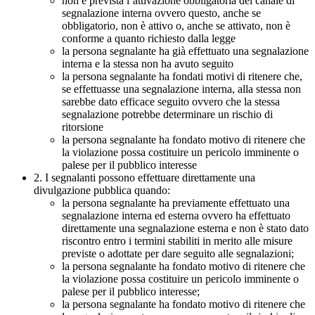
non è prevista l’attivazione obbligatoria del canale di
segnalazione interna ovvero questo, anche se
obbligatorio, non è attivo o, anche se attivato, non è
conforme a quanto richiesto dalla legge
la persona segnalante ha già effettuato una segnalazione
interna e la stessa non ha avuto seguito
la persona segnalante ha fondati motivi di ritenere che,
se effettuasse una segnalazione interna, alla stessa non
sarebbe dato efficace seguito ovvero che la stessa
segnalazione potrebbe determinare un rischio di
ritorsione
la persona segnalante ha fondato motivo di ritenere che
la violazione possa costituire un pericolo imminente o
palese per il pubblico interesse
2. I segnalanti possono effettuare direttamente una
divulgazione pubblica quando:
la persona segnalante ha previamente effettuato una
segnalazione interna ed esterna ovvero ha effettuato
direttamente una segnalazione esterna e non è stato dato
riscontro entro i termini stabiliti in merito alle misure
previste o adottate per dare seguito alle segnalazioni;
la persona segnalante ha fondato motivo di ritenere che
la violazione possa costituire un pericolo imminente o
palese per il pubblico interesse;
la persona segnalante ha fondato motivo di ritenere che