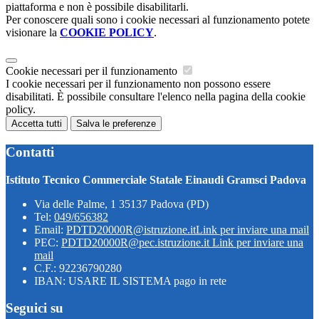
piattaforma e non è possibile disabilitarli.
Per conoscere quali sono i cookie necessari al funzionamento potete
visionare la
COOKIE POLICY
.
Cookie necessari per il funzionamento
I cookie necessari per il funzionamento non possono essere
disabilitati. È possibile consultare l'elenco nella pagina della cookie
policy.
Accetta tutti
Salva le preferenze
Contatti
Istituto Tecnico Commerciale Statale Einaudi Gramsci Padova
Via delle Palme, 1 35137 Padova (PD)
Tel:
049/656382
Email:
PDTD20000R@istruzione.it
Link per inviare una mail
PEC:
PDTD20000R@pec.istruzione.it
Link per inviare una
mail
C.F.: 92236790280
IBAN: USARE IL SISTEMA pago in rete
Seguici su