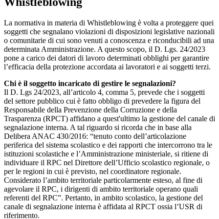
Whistleblowing
La normativa in materia di Whistleblowing è volta a proteggere quei
soggetti che segnalano violazioni di disposizioni legislative nazionali
o comunitarie di cui sono venuti a conoscenza e riconducibili ad una
determinata Amministrazione. A questo scopo, il D. Lgs. 24/2023
pone a carico dei datori di lavoro determinati obblighi per garantire
l’efficacia della protezione accordata ai lavoratori e ai soggetti terzi.
Chi è il soggetto incaricato di gestire le segnalazioni?
Il D. Lgs 24/2023, all’articolo 4, comma 5, prevede che i soggetti
del settore pubblico cui è fatto obbligo di prevedere la figura del
Responsabile della Prevenzione della Corruzione e della
Trasparenza (RPCT) affidano a quest'ultimo la gestione del canale di
segnalazione interna. A tal riguardo si ricorda che in base alla
Delibera ANAC 430/2016: “tenuto conto dell’articolazione
periferica del sistema scolastico e dei rapporti che intercorrono tra le
istituzioni scolastiche e l’Amministrazione ministeriale, si ritiene di
individuare il RPC nel Direttore dell’Ufficio scolastico regionale, o
per le regioni in cui è previsto, nel coordinatore regionale.
Considerato l’ambito territoriale particolarmente esteso, al fine di
agevolare il RPC, i dirigenti di ambito territoriale operano quali
referenti del RPC”. Pertanto, in ambito scolastico, la gestione del
canale di segnalazione interna è affidata al RPCT ossia l’USR di
riferimento.