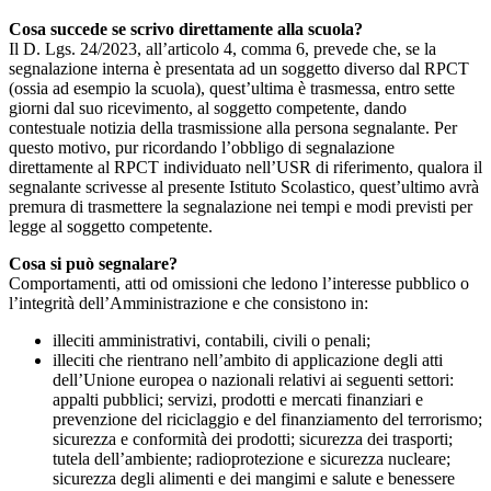
Cosa succede se scrivo direttamente alla scuola?
Il D. Lgs. 24/2023, all’articolo 4, comma 6, prevede che, se la
segnalazione interna è presentata ad un soggetto diverso dal RPCT
(ossia ad esempio la scuola), quest’ultima è trasmessa, entro sette
giorni dal suo ricevimento, al soggetto competente, dando
contestuale notizia della trasmissione alla persona segnalante. Per
questo motivo, pur ricordando l’obbligo di segnalazione
direttamente al RPCT individuato nell’USR di riferimento, qualora il
segnalante scrivesse al presente Istituto Scolastico, quest’ultimo avrà
premura di trasmettere la segnalazione nei tempi e modi previsti per
legge al soggetto competente.
Cosa si può segnalare?
Comportamenti, atti od omissioni che ledono l’interesse pubblico o
l’integrità dell’Amministrazione e che consistono in:
illeciti amministrativi, contabili, civili o penali;
illeciti che rientrano nell’ambito di applicazione degli atti
dell’Unione europea o nazionali relativi ai seguenti settori:
appalti pubblici; servizi, prodotti e mercati finanziari e
prevenzione del riciclaggio e del finanziamento del terrorismo;
sicurezza e conformità dei prodotti; sicurezza dei trasporti;
tutela dell’ambiente; radioprotezione e sicurezza nucleare;
sicurezza degli alimenti e dei mangimi e salute e benessere