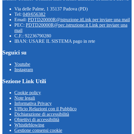
Via delle Palme, 1 35137 Padova (PD)
Tel:
049/656382
Email:
PDTD20000R@istruzione.it
Link per inviare una mail
PEC:
PDTD20000R@pec.istruzione.it
Link per inviare una
mail
C.F.: 92236790280
IBAN: USARE IL SISTEMA pago in rete
Seguici su
Youtube
Instagram
Sezione Link Utili
Cookie policy
Note legali
Informativa Privacy
Ufficio Relazioni con il Pubblico
Dichiarazione di accessibilità
Obiettivi di accessibilità
Whistleblowing
Gestione consensi cookie