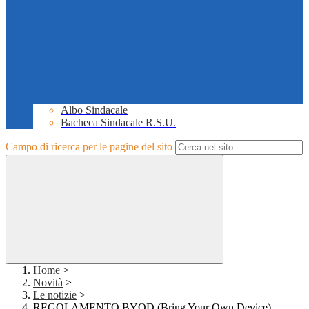
Albo Sindacale
Bacheca Sindacale R.S.U.
Campo di ricerca per le pagine del sito
Home
>
Novità
>
Le notizie
>
REGOLAMENTO BYOD (Bring Your Own Device)