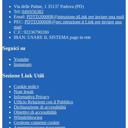
Via delle Palme, 1 35137 Padova (PD)
Tel:
049/656382
Email:
PDTD20000R@istruzione.it
Link per inviare una mail
PEC:
PDTD20000R@pec.istruzione.it
Link per inviare una
mail
C.F.: 92236790280
IBAN: USARE IL SISTEMA pago in rete
Seguici su
Youtube
Instagram
Sezione Link Utili
Cookie policy
Note legali
Informativa Privacy
Ufficio Relazioni con il Pubblico
Dichiarazione di accessibilità
Obiettivi di accessibilità
Whistleblowing
Gestione consensi cookie
Amministrazione trasparente