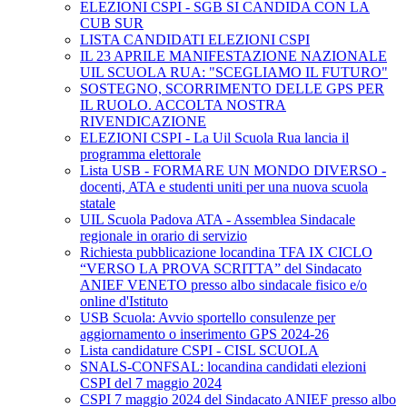
ELEZIONI CSPI - SGB SI CANDIDA CON LA
CUB SUR
LISTA CANDIDATI ELEZIONI CSPI
IL 23 APRILE MANIFESTAZIONE NAZIONALE
UIL SCUOLA RUA: "SCEGLIAMO IL FUTURO"
SOSTEGNO, SCORRIMENTO DELLE GPS PER
IL RUOLO. ACCOLTA NOSTRA
RIVENDICAZIONE
ELEZIONI CSPI - La Uil Scuola Rua lancia il
programma elettorale
Lista USB - FORMARE UN MONDO DIVERSO -
docenti, ATA e studenti uniti per una nuova scuola
statale
UIL Scuola Padova ATA - Assemblea Sindacale
regionale in orario di servizio
Richiesta pubblicazione locandina TFA IX CICLO
“VERSO LA PROVA SCRITTA” del Sindacato
ANIEF VENETO presso albo sindacale fisico e/o
online d'Istituto
USB Scuola: Avvio sportello consulenze per
aggiornamento o inserimento GPS 2024-26
Lista candidature CSPI - CISL SCUOLA
SNALS-CONFSAL: locandina candidati elezioni
CSPI del 7 maggio 2024
CSPI 7 maggio 2024 del Sindacato ANIEF presso albo