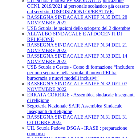
UIL Scuola Padova PENSIONATI: Applicazione
CCNL 2019/2021 al personale scolastico già cessato
dal servizio. DISPOSIZIONI OPERATIVE.
RASSEGNA SINDACALE ANIEF N.35 DEL 28
NOVEMBRE 2022
USB Scuola: le ragioni dello sciopero del 2 dicembre
ALL'ALBO SINDACALE E AI DOCENTI DI
RELIGIONE
RASSEGNA SINDACALE ANIEF N.34 DEL 21
NOVEMBRE 2022
RASSEGNA SINDACALE ANIEF N.33 DEL 14
NOVEMBRE 2022
USB Scuola e Cestes - Corso di formazione “Includere
per non separare nella scuola: il nuovo PEI tra
burocrazia e nuovi modelli inclusivi”
RASSEGNA SINDACALE ANIEF N.32 DEL 07
NOVEMBRE 2022
ERRATA CORRIGE - Assemblea sindacale insegnanti
di religione
Segreteria Nazionale SAIR Assemblea Sindacale
Insegnanti di Religione
RASSEGNA SINDACALE ANIEF N.31 DEL 31
OTTOBRE 2022
UIL Scuola Padova DSGA - IRASE : preparazione
concorso