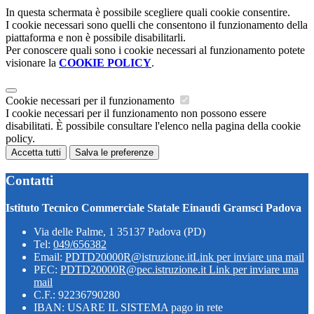
In questa schermata è possibile scegliere quali cookie consentire.
I cookie necessari sono quelli che consentono il funzionamento della
piattaforma e non è possibile disabilitarli.
Per conoscere quali sono i cookie necessari al funzionamento potete
visionare la
COOKIE POLICY
.
Cookie necessari per il funzionamento
I cookie necessari per il funzionamento non possono essere
disabilitati. È possibile consultare l'elenco nella pagina della cookie
policy.
Accetta tutti
Salva le preferenze
Contatti
Istituto Tecnico Commerciale Statale Einaudi Gramsci Padova
Via delle Palme, 1 35137 Padova (PD)
Tel:
049/656382
Email:
PDTD20000R@istruzione.it
Link per inviare una mail
PEC:
PDTD20000R@pec.istruzione.it
Link per inviare una
mail
C.F.: 92236790280
IBAN: USARE IL SISTEMA pago in rete