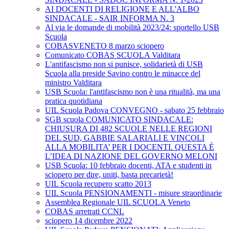
AI DOCENTI DI RELIGIONE E ALL'ALBO
SINDACALE - SAIR INFORMA N. 3
Al via le domande di mobilità 2023/24: sportello USB
Scuola
COBASVENETO 8 marzo sciopero
Comunicato COBAS SCUOLA Valditara
L'antifascismo non si punisce, solidarietà di USB
Scuola alla preside Savino contro le minacce del
ministro Valditara
USB Scuola: l'antifascismo non è una ritualità, ma una
pratica quotidiana
UIL Scuola Padova CONVEGNO - sabato 25 febbraio
SGB scuola COMUNICATO SINDACALE:
CHIUSURA DI 482 SCUOLE NELLE REGIONI
DEL SUD, GABBIE SALARIALI E VINCOLI
ALLA MOBILITA’ PER I DOCENTI. QUESTA È
L’IDEA DI NAZIONE DEL GOVERNO MELONI
USB Scuola: 10 febbraio docenti, ATA e studenti in
sciopero per dire, uniti, basta precarietà!
UIL Scuola recupero scatto 2013
UIL Scuola PENSIONAMENTI - misure straordinarie
Assemblea Regionale UIL SCUOLA Veneto
COBAS arretrati CCNL
sciopero 14 dicembre 2022