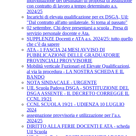
individuazione dei destinatari di proposta di assunzione
con contratto di lavoro a tempo determinato a.s.
2024/25
Incarichi di elevata qualificazione per ex DSGA, Uil:
"Dal contratto all'atto unilaterale. Si torna al passato"
02 settembre. Chi deve presentarsi a scuola . Presa di
servizio personale docente e Ata.
SUPPLENZE Docenti e ATA a.s. 2024/25: tutto quello
che c’è da sapere
ATA - 1 FASCIA 24 MESI AVVISO DI
PUBBLICAZIONE DELLE GRADUATORIE
PROVINCIALI PROVVISORIE
Mobilità verticale Fuzionari ed Elevate Qualificazioni,
al via la procedura - LA NOSTRA SCHEDA E IL
BANDO
NOTA SINDACALE - URGENTE
UIL Scuola Padova DSGA - SOSTITUZIONE DEL
DSGA ASSENTE - IL DECRETO CORREGGE IL
CCNL 19/21
CCNL SCUOLA 19/21 - UDIENZA 10 LUGLIO
2024
assegnazione provvisoria e utilizzazione per l’a.s.
2024/25
DIRITTO ALLA FERIE DOCENTI E ATA - scheda
Uil Scuola