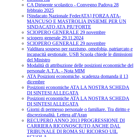
CA Dirigente scolastico - Convegno Padova 28
febbraio 2025
[Sindacato Nazionale FederATA] FORZA ATA-
MANCUSO E MASTROLIA INSIEME PER UN
SINDACATO ATA PIU'FORTE
SCIOPERO GENERALE 29 novembre
sciopero generale 29.11.2024
SCIOPERO GENERALE 29 novembre
Valditara sospeso per razzismo, omofobia, patriarcato e
incapacità gestionale. USB Scuola chiede le dimissioni
del Ministro
Modalità di attribuzione delle posizioni economiche del
personale A.T.A. - Nota MIM
ATA Posizioni economiche, scadenza domanda il 13
dicembre
Posizioni economiche ATA LA NOSTRA SCHEDA
DI SINTESI ALLEGATA
Posizioni economiche ATA LA NOSTRA SCHEDA
DI SINTESI ALLEGATA
Giorni di permesso personale o familiare. Tra diritto e
discrezionalità. Lettera all'Aran
RECUPERO ANNO 2013 PROGRESSIONE DI
CARRIERA RICONOSCIUTO ANCHE DAL
TRIBUNALE DI ROMA SU RICORSO UIL
SCUOLA