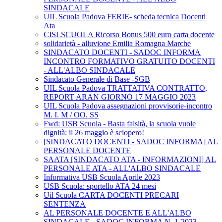
SINDACALE
UIL Scuola Padova FERIE- scheda tecnica Docenti
Ata
CISLSCUOLA Ricorso Bonus 500 euro carta docente
solidarietà - alluvione Emilia Romagna Marche
SINDACATO DOCENTI - SADOC INFORMA
INCONTRO FORMATIVO GRATUITO DOCENTI
- ALL'ALBO SINDACALE
Sindacato Generale di Base -SGB
UIL Scuola Padova TRATTATIVA CONTRATTO,
REPORT ARAN GIORNO 17 MAGGIO 2023
UIL Scuola Padova assegnazioni provvisorie-incontro
M. I. M / OO. SS
Fwd: USB Scuola - Basta falsità, la scuola vuole
dignità: il 26 maggio è sciopero!
[SINDACATO DOCENTI - SADOC INFORMA] AL
PERSONALE DOCENTE
SAATA [SINDACATO ATA - INFORMAZIONI] AL
PERSONALE ATA - ALL'ALBO SINDACALE
Informativa USB Scuola Aprile 2023
USB Scuola: sportello ATA 24 mesi
Uil Scuola CARTA DOCENTI PRECARI
SENTENZA
AL PERSONALE DOCENTE E ALL'ALBO
SINDACALE - SADOC INFORMA N. 1-2023