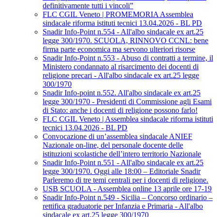
definitivamente tutti i vincoli”
FLC CGIL Veneto | PROMEMORIA Assemblea
sindacale riforma istituti tecnici 13.04.2026 - BL PD
Snadir Info-Point n.554 - All'albo sindacale ex art.25
legge 300/1970. SCUOLA, RINNOVO CCNL: bene
firma parte economica ma servono ulteriori risorse
Snadir Info-Point n.553 - Abuso di contratti a termine, il
Ministero condannato al risarcimento dei docenti di
religione precari - All'albo sindacale ex art.25 legge
300/1970
Snadir Info-point n.552. All'albo sindacale ex art.25
legge 300/1970 - Presidenti di Commissione agli Esami
di Stato: anche i docenti di religione possono farlo!
FLC CGIL Veneto | Assemblea sindacale riforma istituti
tecnici 13.04.2026 - BL PD
Convocazione di un’assemblea sindacale ANIEF
Nazionale on-line, del personale docente delle
istituzioni scolastiche dell’intero territorio Nazionale
Snadir Info-Point n.551 - All'albo sindacale ex art.25
legge 300/1970. Oggi alle 18:00 – Editoriale Snadir
Parleremo di tre temi centrali per i docenti di religione.
USB SCUOLA - Assemblea online 13 aprile ore 17-19
Snadir Info-Point n.549 - Sicilia – Concorso ordinario –
rettifica graduatorie per Infanzia e Primaria - All'albo
sindacale ex art.25 legge 300/1970