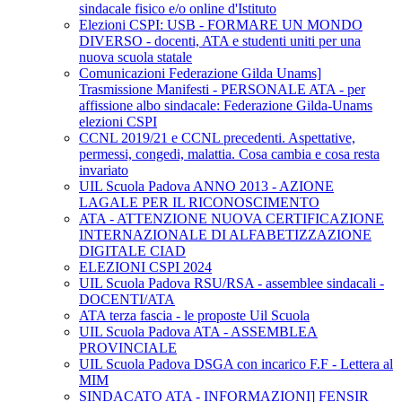
sindacale fisico e/o online d'Istituto
Elezioni CSPI: USB - FORMARE UN MONDO
DIVERSO - docenti, ATA e studenti uniti per una
nuova scuola statale
Comunicazioni Federazione Gilda Unams]
Trasmissione Manifesti - PERSONALE ATA - per
affissione albo sindacale: Federazione Gilda-Unams
elezioni CSPI
CCNL 2019/21 e CCNL precedenti. Aspettative,
permessi, congedi, malattia. Cosa cambia e cosa resta
invariato
UIL Scuola Padova ANNO 2013 - AZIONE
LAGALE PER IL RICONOSCIMENTO
ATA - ATTENZIONE NUOVA CERTIFICAZIONE
INTERNAZIONALE DI ALFABETIZZAZIONE
DIGITALE CIAD
ELEZIONI CSPI 2024
UIL Scuola Padova RSU/RSA - assemblee sindacali -
DOCENTI/ATA
ATA terza fascia - le proposte Uil Scuola
UIL Scuola Padova ATA - ASSEMBLEA
PROVINCIALE
UIL Scuola Padova DSGA con incarico F.F - Lettera al
MIM
SINDACATO ATA - INFORMAZIONI] FENSIR