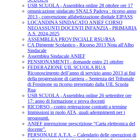
USB SCUOLA - Assemblea online 28 ottobre ore 17
omunicazione sindacato SNALS Padova : ricorso anno
2013 - convenzione alfabetizzazione digitale EIPASS
LOCANDINA SINDACATO ANIEF CORSO
NEOASSUNTI DOCENTI INFANZIA - PRIMARIA
A.S. 2024-2025
ASSEMBLEA PROVINCIALE RSU/RSA
CA Dirigente Scolastico - Ricorso 2013 Nota all'Albo
Sindacale
Assemblea Sindacale ANIEF
PENSIONAMENTI - domande entro 21 ottobre
FEDERAZIONE UIL SCUOLA RUA
Riconoscimento dell’anno di servizio anno 2013 ai fini
della progressione di carriera – Sentenza del Tribunale
di Frosinone su ricorso presentato dalla UIL Scuola
Rua
USB SCUOLA - Assemblea online 26 settembre ore
17: anno di formazione e prova docenti
RICORSO - contro reiterazione contratti a termine
Immissioni in ruolo ATA, quali adempimenti per i
neoassunti.
ANIEF interruzione prescrizione “Carta elettronica del
docente”.
PERSONALE A.T.A. – Calendario delle operazioni di