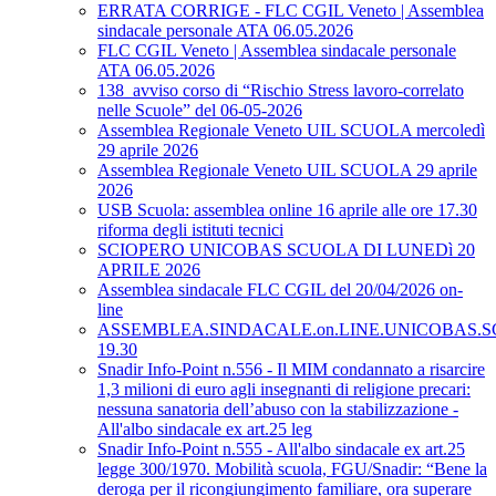
ERRATA CORRIGE - FLC CGIL Veneto | Assemblea
sindacale personale ATA 06.05.2026
FLC CGIL Veneto | Assemblea sindacale personale
ATA 06.05.2026
138_avviso corso di “Rischio Stress lavoro-correlato
nelle Scuole” del 06-05-2026
Assemblea Regionale Veneto UIL SCUOLA mercoledì
29 aprile 2026
Assemblea Regionale Veneto UIL SCUOLA 29 aprile
2026
USB Scuola: assemblea online 16 aprile alle ore 17.30
riforma degli istituti tecnici
SCIOPERO UNICOBAS SCUOLA DI LUNEDì 20
APRILE 2026
Assemblea sindacale FLC CGIL del 20/04/2026 on-
line
ASSEMBLEA.SINDACALE.on.LINE.UNICOBAS.SCU
19.30
Snadir Info-Point n.556 - Il MIM condannato a risarcire
1,3 milioni di euro agli insegnanti di religione precari:
nessuna sanatoria dell’abuso con la stabilizzazione -
All'albo sindacale ex art.25 leg
Snadir Info-Point n.555 - All'albo sindacale ex art.25
legge 300/1970. Mobilità scuola, FGU/Snadir: “Bene la
deroga per il ricongiungimento familiare, ora superare