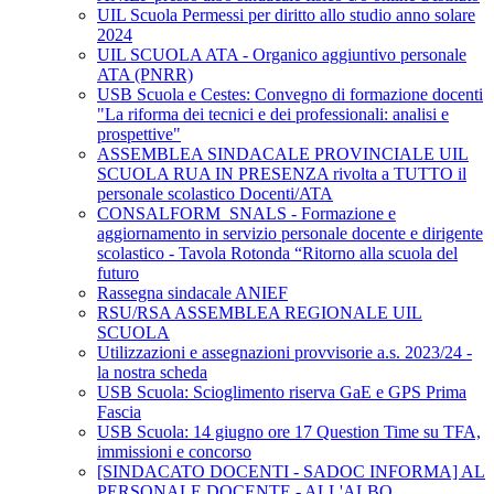
UIL Scuola Permessi per diritto allo studio anno solare
2024
UIL SCUOLA ATA - Organico aggiuntivo personale
ATA (PNRR)
USB Scuola e Cestes: Convegno di formazione docenti
"La riforma dei tecnici e dei professionali: analisi e
prospettive"
ASSEMBLEA SINDACALE PROVINCIALE UIL
SCUOLA RUA IN PRESENZA rivolta a TUTTO il
personale scolastico Docenti/ATA
CONSALFORM_SNALS - Formazione e
aggiornamento in servizio personale docente e dirigente
scolastico - Tavola Rotonda “Ritorno alla scuola del
futuro
Rassegna sindacale ANIEF
RSU/RSA ASSEMBLEA REGIONALE UIL
SCUOLA
Utilizzazioni e assegnazioni provvisorie a.s. 2023/24 -
la nostra scheda
USB Scuola: Scioglimento riserva GaE e GPS Prima
Fascia
USB Scuola: 14 giugno ore 17 Question Time su TFA,
immissioni e concorso
[SINDACATO DOCENTI - SADOC INFORMA] AL
PERSONALE DOCENTE - ALL'ALBO