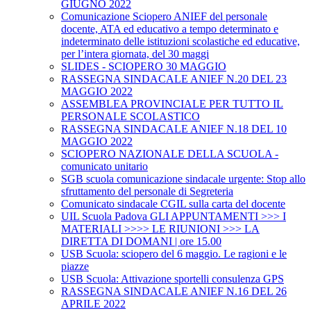
GIUGNO 2022
Comunicazione Sciopero ANIEF del personale
docente, ATA ed educativo a tempo determinato e
indeterminato delle istituzioni scolastiche ed educative,
per l’intera giornata, del 30 maggi
SLIDES - SCIOPERO 30 MAGGIO
RASSEGNA SINDACALE ANIEF N.20 DEL 23
MAGGIO 2022
ASSEMBLEA PROVINCIALE PER TUTTO IL
PERSONALE SCOLASTICO
RASSEGNA SINDACALE ANIEF N.18 DEL 10
MAGGIO 2022
SCIOPERO NAZIONALE DELLA SCUOLA -
comunicato unitario
SGB scuola comunicazione sindacale urgente: Stop allo
sfruttamento del personale di Segreteria
Comunicato sindacale CGIL sulla carta del docente
UIL Scuola Padova GLI APPUNTAMENTI >>> I
MATERIALI >>>> LE RIUNIONI >>> LA
DIRETTA DI DOMANI | ore 15.00
USB Scuola: sciopero del 6 maggio. Le ragioni e le
piazze
USB Scuola: Attivazione sportelli consulenza GPS
RASSEGNA SINDACALE ANIEF N.16 DEL 26
APRILE 2022