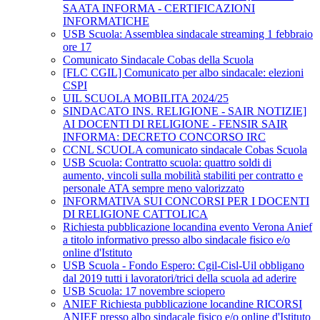
SAATA INFORMA - CERTIFICAZIONI
INFORMATICHE
USB Scuola: Assemblea sindacale streaming 1 febbraio
ore 17
Comunicato Sindacale Cobas della Scuola
[FLC CGIL] Comunicato per albo sindacale: elezioni
CSPI
UIL SCUOLA MOBILITA 2024/25
SINDACATO INS. RELIGIONE - SAIR NOTIZIE]
AI DOCENTI DI RELIGIONE - FENSIR SAIR
INFORMA: DECRETO CONCORSO IRC
CCNL SCUOLA comunicato sindacale Cobas Scuola
USB Scuola: Contratto scuola: quattro soldi di
aumento, vincoli sulla mobilità stabiliti per contratto e
personale ATA sempre meno valorizzato
INFORMATIVA SUI CONCORSI PER I DOCENTI
DI RELIGIONE CATTOLICA
Richiesta pubblicazione locandina evento Verona Anief
a titolo informativo presso albo sindacale fisico e/o
online d'Istituto
USB Scuola - Fondo Espero: Cgil-Cisl-Uil obbligano
dal 2019 tutti i lavoratori/trici della scuola ad aderire
USB Scuola: 17 novembre sciopero
ANIEF Richiesta pubblicazione locandine RICORSI
ANIEF presso albo sindacale fisico e/o online d'Istituto