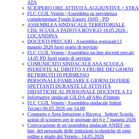
ATA
SCIOPERO.ORE.ATTIVITÀ.AGGIUNTIVE.+.STRA
FLC CGIL Veneto | Assemblea su previdenza
complementare Fondo Espero 19/05 - PD
ASSEMBLEA SINDACALE TERRITORIALE
CISL SCUOLA PADOVA ROVIGO 18.05.2026 -
LOCANDINA
DOCENTI PRECARI - Assemblea regionale13
maggio 2026 fuori orario di servizio
FLC CGIL Veneto | Assemblea on-line docenti precari
14.05 PD fuori orario di servizio
COMUNICATO SINDACALE ASA SCUOLA
INERENTE AL DIRITTO A FRUIRE DEI GIORNI
RETRIBUITI DI PERMESSO
PERSONALE/FAMILIARE E GIORNI DI FERIE
SPETTANTI DURANTE LE ATTIVITÀ
DIDATTICHE AL PERSONALE DOCENTE A T.I
Informative sindacali GILDA all'Albo d'Istituto
FLC CGIL Veneto | Assemblea sindacale Istituti
Tecnici 06.05.2026 ore 14.00
Comparto e Area Istruzione e Ricerca_ Settore Scuola_
azioni di sciopero per le giornate del 6 e 7 maggio 2026
Convocazione di un’assemblea sindacale ANIEF on-
line, del personale delle istituzioni scolastiche di ogni
ordine e grado del Veneto - 14.05.2026