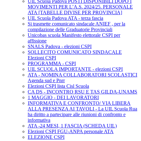
UIL Scuola Padova POSTI DISPONIBILI DOPO I
MOVIMENTI PER L’A.S. 2024/25. PERSONALE
ATA [TABELLE DIVISE PER PROVINCIA]
UIL Scuola Padova ATA - terza fascia
Si trasmette comunicato sindacale ANIEF , per la
compilazione delle Graduatorie Provinciali
Unicobas scuola Manifesto elettorale CSPI per
affissione
SNALS Padova - elezioni CSPI
SOLLECITO COMUNICATO SINDACALE
Elezioni CSPI
PROGRAMMA - CSPI
UIL SCUOLA IMPORTANTE - elezioni CSPI
ATA - NOMINA COLLABORATORI SCOLASTICI
Agenda sud e Pnrr
Elezioni CSPI lista Cisl Scuola
CA DS - INCONTRO RSU E TAS GILDA-UNAMS
1 MAGGIO - DEI LAVORATORI
INFORMATIVA E CONFRONTO/ VIA LIBERA
ALLA PRESENZA AI TAVOLI - La UIL Scuola Rua
ha diritto a partecipare alle riunioni di confronto e
informativa
ATA -24 MESI, 1 FASCIA (SCHEDA UIL)
Elezioni CSPI FGU-ANPA personale ATA
ELEZIONE CSPI