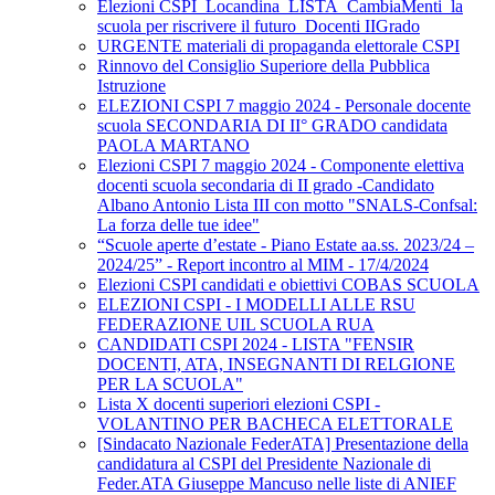
Elezioni CSPI_Locandina_LISTA_CambiaMenti_la
scuola per riscrivere il futuro_Docenti IIGrado
URGENTE materiali di propaganda elettorale CSPI
Rinnovo del Consiglio Superiore della Pubblica
Istruzione
ELEZIONI CSPI 7 maggio 2024 - Personale docente
scuola SECONDARIA DI II° GRADO candidata
PAOLA MARTANO
Elezioni CSPI 7 maggio 2024 - Componente elettiva
docenti scuola secondaria di II grado -Candidato
Albano Antonio Lista III con motto "SNALS-Confsal:
La forza delle tue idee"
“Scuole aperte d’estate - Piano Estate aa.ss. 2023/24 –
2024/25” - Report incontro al MIM - 17/4/2024
Elezioni CSPI candidati e obiettivi COBAS SCUOLA
ELEZIONI CSPI - I MODELLI ALLE RSU
FEDERAZIONE UIL SCUOLA RUA
CANDIDATI CSPI 2024 - LISTA "FENSIR
DOCENTI, ATA, INSEGNANTI DI RELGIONE
PER LA SCUOLA"
Lista X docenti superiori elezioni CSPI -
VOLANTINO PER BACHECA ELETTORALE
[Sindacato Nazionale FederATA] Presentazione della
candidatura al CSPI del Presidente Nazionale di
Feder.ATA Giuseppe Mancuso nelle liste di ANIEF