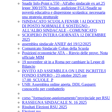
Snadir Info-Point n.550 - All'albo sindacale ex art.25
legge 300/1970. Senato, audizione FGU/Snadir su
povertà educativa e dispersione scolastica: necessaria
una strategia strutturale
[SINDACATO SCUOLA FENSIR ] AI DOCENTI
DI POSTO NORMALE E SOSTEGNO -
ALL'ALBO SINDACALE - COMUNICATO
SCIOPERO INTERA GIORNATA 12 DICEMBRE
2025
assemblea sindacale ANIEF del 19/12/2025
Comunicato Sindacale Cobas della Scuola
Posizioni economiche ATA – Rinvio delle prove. Nota
ufficiale MIM
19 novembre sit in a Roma per cambiare la Legge di
Bilancio
INVITO AD ASSEMBLEA ON LINE ISCRITTE/I
FONDO ESPERO - 23 ottobre 2025 ore
17.00_SCUOLE_P
USB: Assemblea online aperta. DDL Gasparri:
conoscerlo per combatterlo
corso "formazione-aggiornamento"provinciale per RSU
RASSEGNA SINDACALE N. 16 2025
Risultati Elezioni RSU 2025
Elezioni rsu