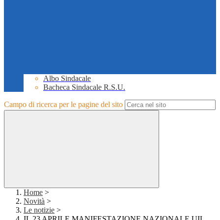
Albo Sindacale
Bacheca Sindacale R.S.U.
Campo di ricerca per le pagine del sito
Home
>
Novità
>
Le notizie
>
IL 23 APRILE MANIFESTAZIONE NAZIONALE UIL