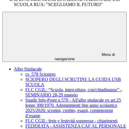
SCUOLA RUA: "SCEGLIAMO IL FUTURO"
Menu di
navigazione
Albo Sindacale
cs_578 Sciopero
SCIOPERO DEGLI SCRUTINI: LA GUIDA USB
SCUOLA
FLC CGIL: “Scuola, intercultura, con/cittadinanze” -
SEMINARIO 28-29 maggio
Snadir Info-Point n.570 - All'albo sindacale ex art.25
legge 300/1970. Adempimenti fine anno scolastico
2025/2026: scrutini, credito, esami, commissioni
d’esame
FLC CGIL: ferie e festività soppresse - chiarimenti
FEDERATA - ASSISTENZA CAF AL PERSONALE