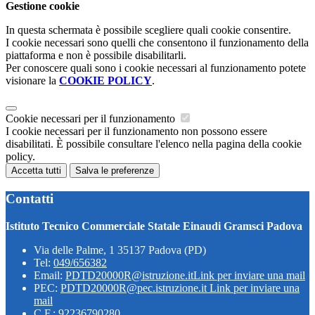
Gestione cookie
In questa schermata è possibile scegliere quali cookie consentire.
I cookie necessari sono quelli che consentono il funzionamento della
piattaforma e non è possibile disabilitarli.
Per conoscere quali sono i cookie necessari al funzionamento potete
visionare la
COOKIE POLICY
.
Cookie necessari per il funzionamento
I cookie necessari per il funzionamento non possono essere
disabilitati. È possibile consultare l'elenco nella pagina della cookie
policy.
Accetta tutti
Salva le preferenze
Contatti
Istituto Tecnico Commerciale Statale Einaudi Gramsci Padova
Via delle Palme, 1 35137 Padova (PD)
Tel:
049/656382
Email:
PDTD20000R@istruzione.it
Link per inviare una mail
PEC:
PDTD20000R@pec.istruzione.it
Link per inviare una
mail
C.F.: 92236790280