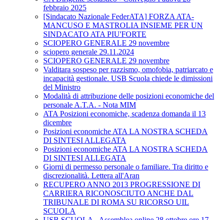
febbraio 2025
[Sindacato Nazionale FederATA] FORZA ATA-
MANCUSO E MASTROLIA INSIEME PER UN
SINDACATO ATA PIU'FORTE
SCIOPERO GENERALE 29 novembre
sciopero generale 29.11.2024
SCIOPERO GENERALE 29 novembre
Valditara sospeso per razzismo, omofobia, patriarcato e
incapacità gestionale. USB Scuola chiede le dimissioni
del Ministro
Modalità di attribuzione delle posizioni economiche del
personale A.T.A. - Nota MIM
ATA Posizioni economiche, scadenza domanda il 13
dicembre
Posizioni economiche ATA LA NOSTRA SCHEDA
DI SINTESI ALLEGATA
Posizioni economiche ATA LA NOSTRA SCHEDA
DI SINTESI ALLEGATA
Giorni di permesso personale o familiare. Tra diritto e
discrezionalità. Lettera all'Aran
RECUPERO ANNO 2013 PROGRESSIONE DI
CARRIERA RICONOSCIUTO ANCHE DAL
TRIBUNALE DI ROMA SU RICORSO UIL
SCUOLA
USB SCUOLA - Assemblea online 28 ottobre ore 17