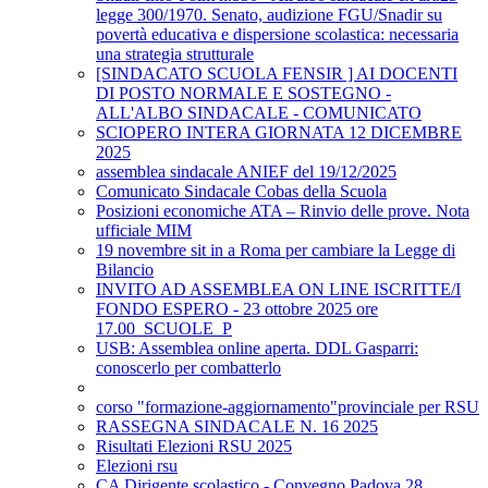
legge 300/1970. Senato, audizione FGU/Snadir su
povertà educativa e dispersione scolastica: necessaria
una strategia strutturale
[SINDACATO SCUOLA FENSIR ] AI DOCENTI
DI POSTO NORMALE E SOSTEGNO -
ALL'ALBO SINDACALE - COMUNICATO
SCIOPERO INTERA GIORNATA 12 DICEMBRE
2025
assemblea sindacale ANIEF del 19/12/2025
Comunicato Sindacale Cobas della Scuola
Posizioni economiche ATA – Rinvio delle prove. Nota
ufficiale MIM
19 novembre sit in a Roma per cambiare la Legge di
Bilancio
INVITO AD ASSEMBLEA ON LINE ISCRITTE/I
FONDO ESPERO - 23 ottobre 2025 ore
17.00_SCUOLE_P
USB: Assemblea online aperta. DDL Gasparri:
conoscerlo per combatterlo
corso "formazione-aggiornamento"provinciale per RSU
RASSEGNA SINDACALE N. 16 2025
Risultati Elezioni RSU 2025
Elezioni rsu
CA Dirigente scolastico - Convegno Padova 28