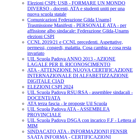
Elezioni CSPI: USB - FORMARE UN MONDO
DIVERSO - docenti, ATA e studenti uniti per una
nuova scuola statale
Comunicazioni Federazione Gilda Unams]
Trasmissione Manifesti - PERSONALE ATA - per
affissione albo sindacale: Federazione Gilda-Unams
elezioni CSPI
CCNL 2019/21 e CCNL precedenti. Aspettative,
permessi, congedi, malattia. Cosa cambia e cosa resta
invariato
UIL Scuola Padova ANNO 2013 - AZIONE
LAGALE PER IL RICONOSCIMENTO
ATA - ATTENZIONE NUOVA CERTIFICAZIONE
INTERNAZIONALE DI ALFABETIZZAZIONE
DIGITALE CIAD
ELEZIONI CSPI 2024
UIL Scuola Padova RSU/RSA - assemblee sindacali -
DOCENTI/ATA
ATA terza fascia - le proposte Uil Scuola
UIL Scuola Padova ATA - ASSEMBLEA
PROVINCIALE
UIL Scuola Padova DSGA con incarico F.F - Lettera al
MIM
SINDACATO ATA - INFORMAZIONI] FENSIR
SAATA INFORMA - CERTIFICAZIONI