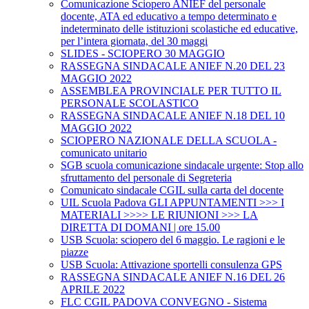
Comunicazione Sciopero ANIEF del personale
docente, ATA ed educativo a tempo determinato e
indeterminato delle istituzioni scolastiche ed educative,
per l’intera giornata, del 30 maggi
SLIDES - SCIOPERO 30 MAGGIO
RASSEGNA SINDACALE ANIEF N.20 DEL 23
MAGGIO 2022
ASSEMBLEA PROVINCIALE PER TUTTO IL
PERSONALE SCOLASTICO
RASSEGNA SINDACALE ANIEF N.18 DEL 10
MAGGIO 2022
SCIOPERO NAZIONALE DELLA SCUOLA -
comunicato unitario
SGB scuola comunicazione sindacale urgente: Stop allo
sfruttamento del personale di Segreteria
Comunicato sindacale CGIL sulla carta del docente
UIL Scuola Padova GLI APPUNTAMENTI >>> I
MATERIALI >>>> LE RIUNIONI >>> LA
DIRETTA DI DOMANI | ore 15.00
USB Scuola: sciopero del 6 maggio. Le ragioni e le
piazze
USB Scuola: Attivazione sportelli consulenza GPS
RASSEGNA SINDACALE ANIEF N.16 DEL 26
APRILE 2022
FLC CGIL PADOVA CONVEGNO - Sistema