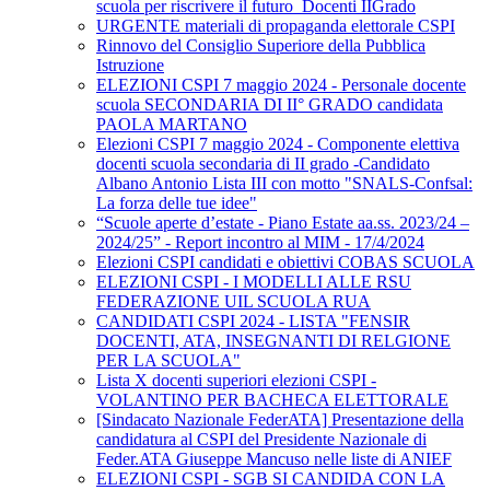
scuola per riscrivere il futuro_Docenti IIGrado
URGENTE materiali di propaganda elettorale CSPI
Rinnovo del Consiglio Superiore della Pubblica
Istruzione
ELEZIONI CSPI 7 maggio 2024 - Personale docente
scuola SECONDARIA DI II° GRADO candidata
PAOLA MARTANO
Elezioni CSPI 7 maggio 2024 - Componente elettiva
docenti scuola secondaria di II grado -Candidato
Albano Antonio Lista III con motto "SNALS-Confsal:
La forza delle tue idee"
“Scuole aperte d’estate - Piano Estate aa.ss. 2023/24 –
2024/25” - Report incontro al MIM - 17/4/2024
Elezioni CSPI candidati e obiettivi COBAS SCUOLA
ELEZIONI CSPI - I MODELLI ALLE RSU
FEDERAZIONE UIL SCUOLA RUA
CANDIDATI CSPI 2024 - LISTA "FENSIR
DOCENTI, ATA, INSEGNANTI DI RELGIONE
PER LA SCUOLA"
Lista X docenti superiori elezioni CSPI -
VOLANTINO PER BACHECA ELETTORALE
[Sindacato Nazionale FederATA] Presentazione della
candidatura al CSPI del Presidente Nazionale di
Feder.ATA Giuseppe Mancuso nelle liste di ANIEF
ELEZIONI CSPI - SGB SI CANDIDA CON LA