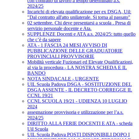
con contratto di lavoro a tempo determinato a.s.
2024/25
Incarichi di elevata qualificazione per ex DSGA, Uil:
"Dal contratto all'atto unilaterale. Si torna al passato"
02 settembre. Chi deve presentarsi a scuola . Presa di
servizio personale docente e Ata.
SUPPLENZE Docenti e ATA a.s. 2024/25: tutto quello
che c’è da sapere
ATA - 1 FASCIA 24 MESI AVVISO DI
PUBBLICAZIONE DELLE GRADUATORIE
PROVINCIALI PROVVISORIE
Mobilità verticale Fuzionari ed Elevate Qualificazioni,
al via la procedura - LA NOSTRA SCHEDA E IL
BANDO
NOTA SINDACALE - URGENTE
UIL Scuola Padova DSGA - SOSTITUZIONE DEL
DSGA ASSENTE - IL DECRETO CORREGGE IL
CCNL 19/21
CCNL SCUOLA 19/21 - UDIENZA 10 LUGLIO
2024
assegnazione provvisoria e utilizzazione per l’a.s.
2024/25
DIRITTO ALLA FERIE DOCENTI E ATA - scheda
Uil Scuola
UIL Scuola Padova POSTI DISPONIBILI DOPO I