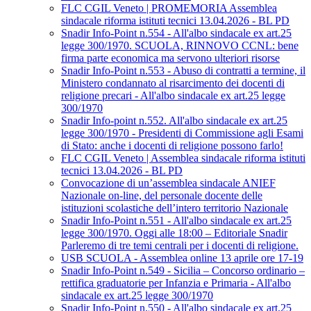
FLC CGIL Veneto | PROMEMORIA Assemblea
sindacale riforma istituti tecnici 13.04.2026 - BL PD
Snadir Info-Point n.554 - All'albo sindacale ex art.25
legge 300/1970. SCUOLA, RINNOVO CCNL: bene
firma parte economica ma servono ulteriori risorse
Snadir Info-Point n.553 - Abuso di contratti a termine, il
Ministero condannato al risarcimento dei docenti di
religione precari - All'albo sindacale ex art.25 legge
300/1970
Snadir Info-point n.552. All'albo sindacale ex art.25
legge 300/1970 - Presidenti di Commissione agli Esami
di Stato: anche i docenti di religione possono farlo!
FLC CGIL Veneto | Assemblea sindacale riforma istituti
tecnici 13.04.2026 - BL PD
Convocazione di un’assemblea sindacale ANIEF
Nazionale on-line, del personale docente delle
istituzioni scolastiche dell’intero territorio Nazionale
Snadir Info-Point n.551 - All'albo sindacale ex art.25
legge 300/1970. Oggi alle 18:00 – Editoriale Snadir
Parleremo di tre temi centrali per i docenti di religione.
USB SCUOLA - Assemblea online 13 aprile ore 17-19
Snadir Info-Point n.549 - Sicilia – Concorso ordinario –
rettifica graduatorie per Infanzia e Primaria - All'albo
sindacale ex art.25 legge 300/1970
Snadir Info-Point n.550 - All'albo sindacale ex art.25