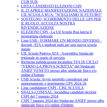
CUB SUR
LISTA CANDIDATI ELEZIONI CSPI
IL 23 APRILE MANIFESTAZIONE NAZIONALE
UIL SCUOLA RUA: "SCEGLIAMO IL FUTURO"
SOSTEGNO, SCORRIMENTO DELLE GPS PER
IL RUOLO. ACCOLTA NOSTRA
RIVENDICAZIONE
ELEZIONI CSPI - La Uil Scuola Rua lancia il
programma elettorale
Lista USB - FORMARE UN MONDO DIVERSO -
docenti, ATA e studenti uniti per una nuova scuola
statale
UIL Scuola Padova ATA - Assemblea Sindacale
regionale in orario di servizio
Richiesta pubblicazione locandina TFA IX CICLO
“VERSO LA PROVA SCRITTA” del Sindacato
ANIEF VENETO presso albo sindacale fisico e/o
online d'Istituto
USB Scuola: Avvio sportello consulenze per
aggiornamento o inserimento GPS 2024-26
Lista candidature CSPI - CISL SCUOLA
SNALS-CONFSAL: locandina candidati elezioni
CSPI del 7 maggio 2024
CSPI 7 maggio 2024 del Sindacato ANIEF presso albo
sindacale fisico e/o online d'Istituto