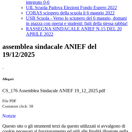
integrato 0-6
UIL Scuola Padova Elezioni Fondo Espero 2022
COBAS sciopero della scuola il 6 maggio 2022
USB Scuola - Verso lo sciopero del 6 maggio, domani
in piazza con operai e studenti: figli della stessa rabbia!
RASSEGNA SINDACALE ANIEF N.15 DEL 20
APRILE 2022
assemblea sindacale ANIEF del
19/12/2025
.
Allegati
CS_176 Assemblea Sindacale ANIEF 19_12_2025.pdf
File PDF
Contatore click: 58
Notizie
Questo sito o gli strumenti terzi da questo utilizzati si avvalgono di
cookie necessari al funzionamento ed utili alle finalità illustrate nella