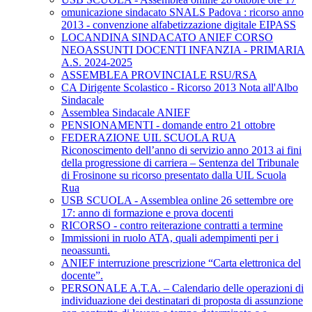
omunicazione sindacato SNALS Padova : ricorso anno
2013 - convenzione alfabetizzazione digitale EIPASS
LOCANDINA SINDACATO ANIEF CORSO
NEOASSUNTI DOCENTI INFANZIA - PRIMARIA
A.S. 2024-2025
ASSEMBLEA PROVINCIALE RSU/RSA
CA Dirigente Scolastico - Ricorso 2013 Nota all'Albo
Sindacale
Assemblea Sindacale ANIEF
PENSIONAMENTI - domande entro 21 ottobre
FEDERAZIONE UIL SCUOLA RUA
Riconoscimento dell’anno di servizio anno 2013 ai fini
della progressione di carriera – Sentenza del Tribunale
di Frosinone su ricorso presentato dalla UIL Scuola
Rua
USB SCUOLA - Assemblea online 26 settembre ore
17: anno di formazione e prova docenti
RICORSO - contro reiterazione contratti a termine
Immissioni in ruolo ATA, quali adempimenti per i
neoassunti.
ANIEF interruzione prescrizione “Carta elettronica del
docente”.
PERSONALE A.T.A. – Calendario delle operazioni di
individuazione dei destinatari di proposta di assunzione