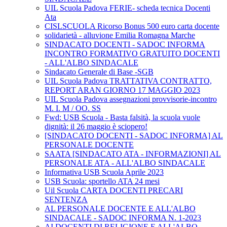
UIL Scuola Padova FERIE- scheda tecnica Docenti
Ata
CISLSCUOLA Ricorso Bonus 500 euro carta docente
solidarietà - alluvione Emilia Romagna Marche
SINDACATO DOCENTI - SADOC INFORMA
INCONTRO FORMATIVO GRATUITO DOCENTI
- ALL'ALBO SINDACALE
Sindacato Generale di Base -SGB
UIL Scuola Padova TRATTATIVA CONTRATTO,
REPORT ARAN GIORNO 17 MAGGIO 2023
UIL Scuola Padova assegnazioni provvisorie-incontro
M. I. M / OO. SS
Fwd: USB Scuola - Basta falsità, la scuola vuole
dignità: il 26 maggio è sciopero!
[SINDACATO DOCENTI - SADOC INFORMA] AL
PERSONALE DOCENTE
SAATA [SINDACATO ATA - INFORMAZIONI] AL
PERSONALE ATA - ALL'ALBO SINDACALE
Informativa USB Scuola Aprile 2023
USB Scuola: sportello ATA 24 mesi
Uil Scuola CARTA DOCENTI PRECARI
SENTENZA
AL PERSONALE DOCENTE E ALL'ALBO
SINDACALE - SADOC INFORMA N. 1-2023
AI DOCENTI DI RELIGIONE E ALL'ALBO