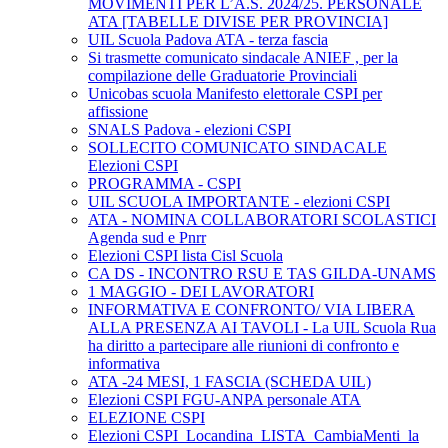
MOVIMENTI PER L’A.S. 2024/25. PERSONALE
ATA [TABELLE DIVISE PER PROVINCIA]
UIL Scuola Padova ATA - terza fascia
Si trasmette comunicato sindacale ANIEF , per la
compilazione delle Graduatorie Provinciali
Unicobas scuola Manifesto elettorale CSPI per
affissione
SNALS Padova - elezioni CSPI
SOLLECITO COMUNICATO SINDACALE
Elezioni CSPI
PROGRAMMA - CSPI
UIL SCUOLA IMPORTANTE - elezioni CSPI
ATA - NOMINA COLLABORATORI SCOLASTICI
Agenda sud e Pnrr
Elezioni CSPI lista Cisl Scuola
CA DS - INCONTRO RSU E TAS GILDA-UNAMS
1 MAGGIO - DEI LAVORATORI
INFORMATIVA E CONFRONTO/ VIA LIBERA
ALLA PRESENZA AI TAVOLI - La UIL Scuola Rua
ha diritto a partecipare alle riunioni di confronto e
informativa
ATA -24 MESI, 1 FASCIA (SCHEDA UIL)
Elezioni CSPI FGU-ANPA personale ATA
ELEZIONE CSPI
Elezioni CSPI_Locandina_LISTA_CambiaMenti_la