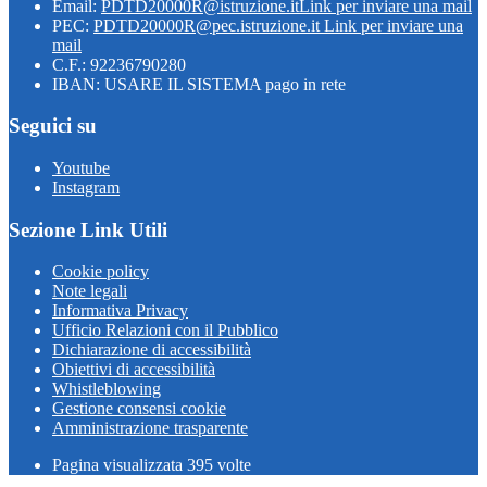
Email:
PDTD20000R@istruzione.it
Link per inviare una mail
PEC:
PDTD20000R@pec.istruzione.it
Link per inviare una
mail
C.F.: 92236790280
IBAN: USARE IL SISTEMA pago in rete
Seguici su
Youtube
Instagram
Sezione Link Utili
Cookie policy
Note legali
Informativa Privacy
Ufficio Relazioni con il Pubblico
Dichiarazione di accessibilità
Obiettivi di accessibilità
Whistleblowing
Gestione consensi cookie
Amministrazione trasparente
Pagina visualizzata
395
volte