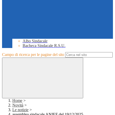
Albo Sindacale
Bacheca Sindacale R.S.U.
Campo di ricerca per le pagine del sito
Home
>
Novità
>
Le notizie
>
assemblea sindacale ANIEF del 19/12/2025