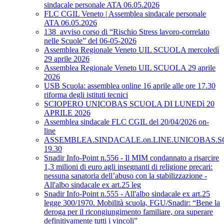
sindacale personale ATA 06.05.2026
FLC CGIL Veneto | Assemblea sindacale personale
ATA 06.05.2026
138_avviso corso di “Rischio Stress lavoro-correlato
nelle Scuole” del 06-05-2026
Assemblea Regionale Veneto UIL SCUOLA mercoledì
29 aprile 2026
Assemblea Regionale Veneto UIL SCUOLA 29 aprile
2026
USB Scuola: assemblea online 16 aprile alle ore 17.30
riforma degli istituti tecnici
SCIOPERO UNICOBAS SCUOLA DI LUNEDì 20
APRILE 2026
Assemblea sindacale FLC CGIL del 20/04/2026 on-
line
ASSEMBLEA.SINDACALE.on.LINE.UNICOBAS.SCU
19.30
Snadir Info-Point n.556 - Il MIM condannato a risarcire
1,3 milioni di euro agli insegnanti di religione precari:
nessuna sanatoria dell’abuso con la stabilizzazione -
All'albo sindacale ex art.25 leg
Snadir Info-Point n.555 - All'albo sindacale ex art.25
legge 300/1970. Mobilità scuola, FGU/Snadir: “Bene la
deroga per il ricongiungimento familiare, ora superare
definitivamente tutti i vincoli”