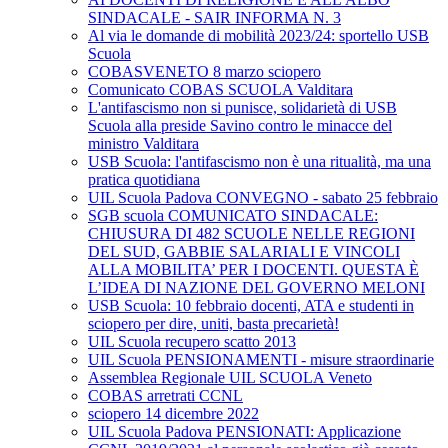
SINDACALE - SAIR INFORMA N. 3
Al via le domande di mobilità 2023/24: sportello USB
Scuola
COBASVENETO 8 marzo sciopero
Comunicato COBAS SCUOLA Valditara
L'antifascismo non si punisce, solidarietà di USB
Scuola alla preside Savino contro le minacce del
ministro Valditara
USB Scuola: l'antifascismo non è una ritualità, ma una
pratica quotidiana
UIL Scuola Padova CONVEGNO - sabato 25 febbraio
SGB scuola COMUNICATO SINDACALE:
CHIUSURA DI 482 SCUOLE NELLE REGIONI
DEL SUD, GABBIE SALARIALI E VINCOLI
ALLA MOBILITA’ PER I DOCENTI. QUESTA È
L’IDEA DI NAZIONE DEL GOVERNO MELONI
USB Scuola: 10 febbraio docenti, ATA e studenti in
sciopero per dire, uniti, basta precarietà!
UIL Scuola recupero scatto 2013
UIL Scuola PENSIONAMENTI - misure straordinarie
Assemblea Regionale UIL SCUOLA Veneto
COBAS arretrati CCNL
sciopero 14 dicembre 2022
UIL Scuola Padova PENSIONATI: Applicazione