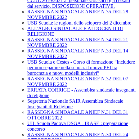
CCNL 2019/2021 al personale scolastico già cessato
dal servizio. DISPOSIZIONI OPERATIVE.
RASSEGNA SINDACALE ANIEF N.35 DEL 28
NOVEMBRE 2022
USB Scuola: le ragioni dello sciopero del 2 dicembre
ALL'ALBO SINDACALE E AI DOCENTI DI
RELIGIONE
RASSEGNA SINDACALE ANIEF N.34 DEL 21
NOVEMBRE 2022
RASSEGNA SINDACALE ANIEF N.33 DEL 14
NOVEMBRE 2022
USB Scuola e Cestes - Corso di formazione “Includere
per non separare nella scuola: il nuovo PEI tra
burocrazia e nuovi modelli inclusivi”
RASSEGNA SINDACALE ANIEF N.32 DEL 07
NOVEMBRE 2022
ERRATA CORRIGE - Assemblea sindacale insegnanti
di religione
Segreteria Nazionale SAIR Assemblea Sindacale
Insegnanti di Religione
RASSEGNA SINDACALE ANIEF N.31 DEL 31
OTTOBRE 2022
UIL Scuola Padova DSGA - IRASE : preparazione
concorso
RASSEGNA SINDACALE ANIEF N.30 DEL 24