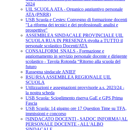
2024
UIL SCUOLA ATA - Organico aggiuntivo personale
ATA (PNRR)
USB Scuola e Cestes: Convegno di formazione docenti
"La riforma dei tecnici e dei professionali: analisi e
prospettive"
ASSEMBLEA SINDACALE PROVINCIALE UIL
SCUOLA RUA IN PRESENZA rivolta a TUTTO il
personale scolastico Docenti/ATA
CONSALFORM_SNALS - Formazione e
aggiornamento in servizio personale docente e dirigente
scolastico - Tavola Rotonda “Ritorno alla scuola del
futuro
Rassegna sindacale ANIEF
RSU/RSA ASSEMBLEA REGIONALE UIL
SCUOLA
Utilizzazioni e assegnazioni provvisorie a.s. 2023/24 -
la nostra scheda
USB Scuola: Scioglimento riserva GaE e GPS Prima
Fascia
USB Scuola: 14 giugno ore 17 Question Time su TFA,
immissioni e concorso
[SINDACATO DOCENTI - SADOC INFORMA] AL
PERSONALE DOCENTE - ALL'ALBO
SINDACALE