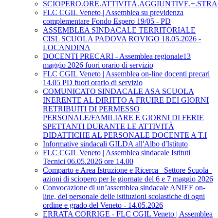
SCIOPERO.ORE.ATTIVITÀ.AGGIUNTIVE.+.STRA
FLC CGIL Veneto | Assemblea su previdenza
complementare Fondo Espero 19/05 - PD
ASSEMBLEA SINDACALE TERRITORIALE
CISL SCUOLA PADOVA ROVIGO 18.05.2026 -
LOCANDINA
DOCENTI PRECARI - Assemblea regionale13
maggio 2026 fuori orario di servizio
FLC CGIL Veneto | Assemblea on-line docenti precari
14.05 PD fuori orario di servizio
COMUNICATO SINDACALE ASA SCUOLA
INERENTE AL DIRITTO A FRUIRE DEI GIORNI
RETRIBUITI DI PERMESSO
PERSONALE/FAMILIARE E GIORNI DI FERIE
SPETTANTI DURANTE LE ATTIVITÀ
DIDATTICHE AL PERSONALE DOCENTE A T.I
Informative sindacali GILDA all'Albo d'Istituto
FLC CGIL Veneto | Assemblea sindacale Istituti
Tecnici 06.05.2026 ore 14.00
Comparto e Area Istruzione e Ricerca_ Settore Scuola_
azioni di sciopero per le giornate del 6 e 7 maggio 2026
Convocazione di un’assemblea sindacale ANIEF on-
line, del personale delle istituzioni scolastiche di ogni
ordine e grado del Veneto - 14.05.2026
ERRATA CORRIGE - FLC CGIL Veneto | Assemblea