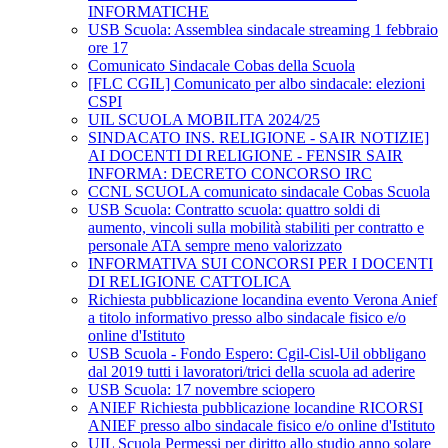
INFORMATICHE
USB Scuola: Assemblea sindacale streaming 1 febbraio
ore 17
Comunicato Sindacale Cobas della Scuola
[FLC CGIL] Comunicato per albo sindacale: elezioni
CSPI
UIL SCUOLA MOBILITA 2024/25
SINDACATO INS. RELIGIONE - SAIR NOTIZIE]
AI DOCENTI DI RELIGIONE - FENSIR SAIR
INFORMA: DECRETO CONCORSO IRC
CCNL SCUOLA comunicato sindacale Cobas Scuola
USB Scuola: Contratto scuola: quattro soldi di
aumento, vincoli sulla mobilità stabiliti per contratto e
personale ATA sempre meno valorizzato
INFORMATIVA SUI CONCORSI PER I DOCENTI
DI RELIGIONE CATTOLICA
Richiesta pubblicazione locandina evento Verona Anief
a titolo informativo presso albo sindacale fisico e/o
online d'Istituto
USB Scuola - Fondo Espero: Cgil-Cisl-Uil obbligano
dal 2019 tutti i lavoratori/trici della scuola ad aderire
USB Scuola: 17 novembre sciopero
ANIEF Richiesta pubblicazione locandine RICORSI
ANIEF presso albo sindacale fisico e/o online d'Istituto
UIL Scuola Permessi per diritto allo studio anno solare