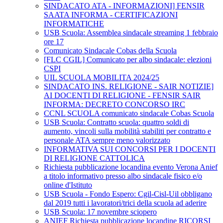
SINDACATO ATA - INFORMAZIONI] FENSIR
SAATA INFORMA - CERTIFICAZIONI
INFORMATICHE
USB Scuola: Assemblea sindacale streaming 1 febbraio
ore 17
Comunicato Sindacale Cobas della Scuola
[FLC CGIL] Comunicato per albo sindacale: elezioni
CSPI
UIL SCUOLA MOBILITA 2024/25
SINDACATO INS. RELIGIONE - SAIR NOTIZIE]
AI DOCENTI DI RELIGIONE - FENSIR SAIR
INFORMA: DECRETO CONCORSO IRC
CCNL SCUOLA comunicato sindacale Cobas Scuola
USB Scuola: Contratto scuola: quattro soldi di
aumento, vincoli sulla mobilità stabiliti per contratto e
personale ATA sempre meno valorizzato
INFORMATIVA SUI CONCORSI PER I DOCENTI
DI RELIGIONE CATTOLICA
Richiesta pubblicazione locandina evento Verona Anief
a titolo informativo presso albo sindacale fisico e/o
online d'Istituto
USB Scuola - Fondo Espero: Cgil-Cisl-Uil obbligano
dal 2019 tutti i lavoratori/trici della scuola ad aderire
USB Scuola: 17 novembre sciopero
ANIEF Richiesta pubblicazione locandine RICORSI