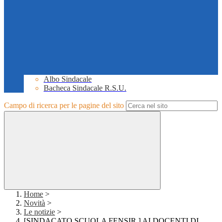
Albo Sindacale
Bacheca Sindacale R.S.U.
Campo di ricerca per le pagine del sito
Home
>
Novità
>
Le notizie
>
[SINDACATO SCUOLA FENSIR ] AI DOCENTI DI