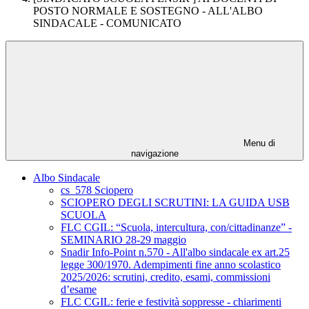
POSTO NORMALE E SOSTEGNO - ALL'ALBO
SINDACALE - COMUNICATO
Menu di
navigazione
Albo Sindacale
cs_578 Sciopero
SCIOPERO DEGLI SCRUTINI: LA GUIDA USB
SCUOLA
FLC CGIL: “Scuola, intercultura, con/cittadinanze” -
SEMINARIO 28-29 maggio
Snadir Info-Point n.570 - All'albo sindacale ex art.25
legge 300/1970. Adempimenti fine anno scolastico
2025/2026: scrutini, credito, esami, commissioni
d’esame
FLC CGIL: ferie e festività soppresse - chiarimenti