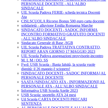
PERSONALE DOCENTE - ALL'ALBO
SINDACALE
UIL Scuola Padova FERIE- scheda tecnica Docenti
Ata
CISLSCUOLA Ricorso Bonus 500 euro carta docente
solidarietà - alluvione Emilia Romagna Marche
SINDACATO DOCENTI - SADOC INFORMA
INCONTRO FORMATIVO GRATUITO DOCENTI
- ALL'ALBO SINDACALE
Sindacato Generale di Base -SGB
UIL Scuola Padova TRATTATIVA CONTRATTO,
REPORT ARAN GIORNO 17 MAGGIO 2023
UIL Scuola Padova assegnazioni provvisorie-incontro
M. I. M / OO. SS
Fwd: USB Scuola - Basta falsità, la scuola vuole
dignità: il 26 maggio è sciopero!
[SINDACATO DOCENTI - SADOC INFORMA] AL
PERSONALE DOCENTE
SAATA [SINDACATO ATA - INFORMAZIONI] AL
PERSONALE ATA - ALL'ALBO SINDACALE
Informativa USB Scuola Aprile 2023
USB Scuola: sportello ATA 24 mesi
Uil Scuola CARTA DOCENTI PRECARI
SENTENZA
AL PERSONALE DOCENTE E ALL'ALBO