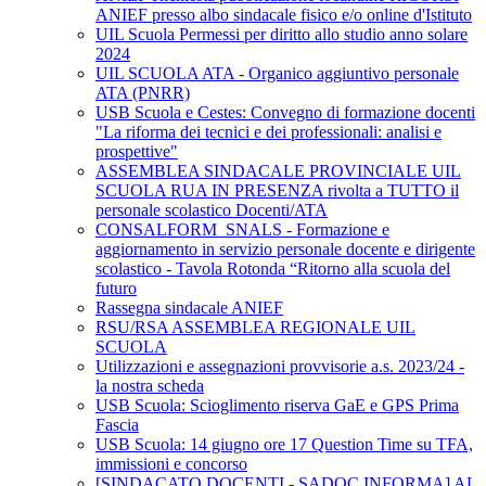
ANIEF presso albo sindacale fisico e/o online d'Istituto
UIL Scuola Permessi per diritto allo studio anno solare
2024
UIL SCUOLA ATA - Organico aggiuntivo personale
ATA (PNRR)
USB Scuola e Cestes: Convegno di formazione docenti
"La riforma dei tecnici e dei professionali: analisi e
prospettive"
ASSEMBLEA SINDACALE PROVINCIALE UIL
SCUOLA RUA IN PRESENZA rivolta a TUTTO il
personale scolastico Docenti/ATA
CONSALFORM_SNALS - Formazione e
aggiornamento in servizio personale docente e dirigente
scolastico - Tavola Rotonda “Ritorno alla scuola del
futuro
Rassegna sindacale ANIEF
RSU/RSA ASSEMBLEA REGIONALE UIL
SCUOLA
Utilizzazioni e assegnazioni provvisorie a.s. 2023/24 -
la nostra scheda
USB Scuola: Scioglimento riserva GaE e GPS Prima
Fascia
USB Scuola: 14 giugno ore 17 Question Time su TFA,
immissioni e concorso
[SINDACATO DOCENTI - SADOC INFORMA] AL