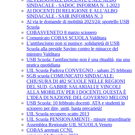
SINDACALE - SADOC INFORMA N. 1-2023
AI DOCENTI DI RELIGIONE E ALL'ALBO
SINDACALE - SAIR INFORMA N. 3
Al via le domande di mobilità 2023/24: sportello USB
Scuola
COBASVENETO 8 marzo sciopero
Comunicato COBAS SCUOLA Valditara
L'antifascismo non si punisce, solidarietà di USB
Scuola alla preside Savino contro le minacce del
ministro Valditara
USB Scuola: l'antifascismo non è una ritualità, ma una
pratica quotidiana
UIL Scuola Padova CONVEGNO - sabato 25 febbraio
SGB scuola COMUNICATO SINDACALE:
CHIUSURA DI 482 SCUOLE NELLE REGIONI
DEL SUD, GABBIE SALARIALI E VINCOLI
ALLA MOBILITA’ PER I DOCENTI. QUESTA È
L’IDEA DI NAZIONE DEL GOVERNO MELONI
USB Scuola: 10 febbraio docenti, ATA e studenti in
sciopero per dire, uniti, basta precarietà!
UIL Scuola recupero scatto 2013
UIL Scuola PENSIONAMENTI - misure straordinarie
Assemblea Regionale UIL SCUOLA Veneto
COBAS arretrati CCNL