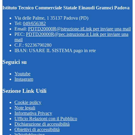
Istituto Tecnico Commerciale Statale Einaudi Gramsci Padova
Via delle Palme, 1 35137 Padova (PD)
Tel:
049/656382
Email:
PDTD20000R@istruzione.it
Link per inviare una mail
PEC:
PDTD20000R@pec.istruzione.it
Link per inviare una
mail
C.F.: 92236790280
IBAN: USARE IL SISTEMA pago in rete
Seguici su
Youtube
Instagram
Sezione Link Utili
Cookie policy
Note legali
Informativa Privacy
Ufficio Relazioni con il Pubblico
Dichiarazione di accessibilità
Obiettivi di accessibilità
Whistleblowing