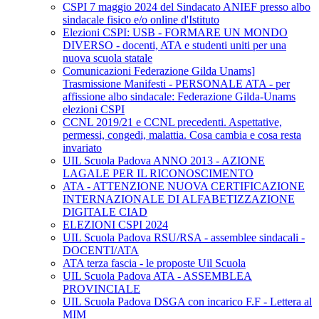
CSPI 7 maggio 2024 del Sindacato ANIEF presso albo
sindacale fisico e/o online d'Istituto
Elezioni CSPI: USB - FORMARE UN MONDO
DIVERSO - docenti, ATA e studenti uniti per una
nuova scuola statale
Comunicazioni Federazione Gilda Unams]
Trasmissione Manifesti - PERSONALE ATA - per
affissione albo sindacale: Federazione Gilda-Unams
elezioni CSPI
CCNL 2019/21 e CCNL precedenti. Aspettative,
permessi, congedi, malattia. Cosa cambia e cosa resta
invariato
UIL Scuola Padova ANNO 2013 - AZIONE
LAGALE PER IL RICONOSCIMENTO
ATA - ATTENZIONE NUOVA CERTIFICAZIONE
INTERNAZIONALE DI ALFABETIZZAZIONE
DIGITALE CIAD
ELEZIONI CSPI 2024
UIL Scuola Padova RSU/RSA - assemblee sindacali -
DOCENTI/ATA
ATA terza fascia - le proposte Uil Scuola
UIL Scuola Padova ATA - ASSEMBLEA
PROVINCIALE
UIL Scuola Padova DSGA con incarico F.F - Lettera al
MIM