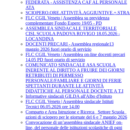
FEDERATA - ASSISTENZA CAF AL PERSONALE
ATA
SCIOPERO.ORE.ATTIVITÀ.AGGIUNTIVE.+.STRA
FLC CGIL Veneto | Assemblea su previdenza
complementare Fondo Espero 19/05 - PD
ASSEMBLEA SINDACALE TERRITORIALE
CISL SCUOLA PADOVA ROVIGO 18.05.2026 -
LOCANDINA
DOCENTI PRECARI - Assemblea regionale13
maggio 2026 fuori orario di servizio
FLC CGIL Veneto | Assemblea on-line docenti precari
14.05 PD fuori orario di servizio
COMUNICATO SINDACALE ASA SCUOLA
INERENTE AL DIRITTO A FRUIRE DEI GIORNI
RETRIBUITI DI PERMESSO
PERSONALE/FAMILIARE E GIORNI DI FERIE
SPETTANTI DURANTE LE ATTIVITÀ
DIDATTICHE AL PERSONALE DOCENTE A T.I
Informative sindacali GILDA all'Albo d'Istituto
FLC CGIL Veneto | Assemblea sindacale Istituti
Tecnici 06.05.2026 ore 14.00
Comparto e Area Istruzione e Ricerca_ Settore Scuola_
azioni di sciopero per le giornate del 6 e 7 maggio 2026
Convocazione di un’assemblea sindacale ANIEF on-
line, del personale delle istituzioni scolastiche di ogni