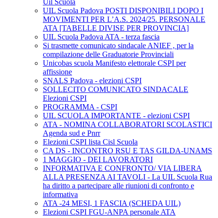
Uil Scuola
UIL Scuola Padova POSTI DISPONIBILI DOPO I
MOVIMENTI PER L’A.S. 2024/25. PERSONALE
ATA [TABELLE DIVISE PER PROVINCIA]
UIL Scuola Padova ATA - terza fascia
Si trasmette comunicato sindacale ANIEF , per la
compilazione delle Graduatorie Provinciali
Unicobas scuola Manifesto elettorale CSPI per
affissione
SNALS Padova - elezioni CSPI
SOLLECITO COMUNICATO SINDACALE
Elezioni CSPI
PROGRAMMA - CSPI
UIL SCUOLA IMPORTANTE - elezioni CSPI
ATA - NOMINA COLLABORATORI SCOLASTICI
Agenda sud e Pnrr
Elezioni CSPI lista Cisl Scuola
CA DS - INCONTRO RSU E TAS GILDA-UNAMS
1 MAGGIO - DEI LAVORATORI
INFORMATIVA E CONFRONTO/ VIA LIBERA
ALLA PRESENZA AI TAVOLI - La UIL Scuola Rua
ha diritto a partecipare alle riunioni di confronto e
informativa
ATA -24 MESI, 1 FASCIA (SCHEDA UIL)
Elezioni CSPI FGU-ANPA personale ATA