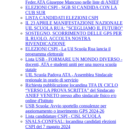
Feder.ATA Giuseppe Mancuso nelle liste di ANIEF
ELEZIONI CSPI - SGB SI CANDIDA CON LA
CUB SUR
LISTA CANDIDATI ELEZIONI CSPI
IL 23 APRILE MANIFESTAZIONE NAZIONALE
UIL SCUOLA RUA: "SCEGLIAMO IL FUTURO"
SOSTEGNO, SCORRIMENTO DELLE GPS PER
IL RUOLO. ACCOLTA NOSTRA
RIVENDICAZIONE
ELEZIONI CSPI - La Uil Scuola Rua lancia il
programma elettorale
Lista USB - FORMARE UN MONDO DIVERSO -
docenti, ATA e studenti uniti per una nuova scuola
statale
UIL Scuola Padova ATA - Assemblea Sindacale
regionale in orario di servizio
Richiesta pubblicazione locandina TFA IX CICLO
“VERSO LA PROVA SCRITTA” del Sindacato
ANIEF VENETO presso albo sindacale fisico e/o
online d'Istituto
USB Scuola: Avvio sportello consulenze per
aggiornamento o inserimento GPS 2024-26
Lista candidature CSPI - CISL SCUOLA
SNALS-CONFSAL: locandina candidati elezioni
CSPI del 7 maggio 2024