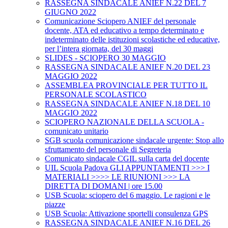
RASSEGNA SINDACALE ANIEF N.22 DEL 7
GIUGNO 2022
Comunicazione Sciopero ANIEF del personale
docente, ATA ed educativo a tempo determinato e
indeterminato delle istituzioni scolastiche ed educative,
per l’intera giornata, del 30 maggi
SLIDES - SCIOPERO 30 MAGGIO
RASSEGNA SINDACALE ANIEF N.20 DEL 23
MAGGIO 2022
ASSEMBLEA PROVINCIALE PER TUTTO IL
PERSONALE SCOLASTICO
RASSEGNA SINDACALE ANIEF N.18 DEL 10
MAGGIO 2022
SCIOPERO NAZIONALE DELLA SCUOLA -
comunicato unitario
SGB scuola comunicazione sindacale urgente: Stop allo
sfruttamento del personale di Segreteria
Comunicato sindacale CGIL sulla carta del docente
UIL Scuola Padova GLI APPUNTAMENTI >>> I
MATERIALI >>>> LE RIUNIONI >>> LA
DIRETTA DI DOMANI | ore 15.00
USB Scuola: sciopero del 6 maggio. Le ragioni e le
piazze
USB Scuola: Attivazione sportelli consulenza GPS
RASSEGNA SINDACALE ANIEF N.16 DEL 26