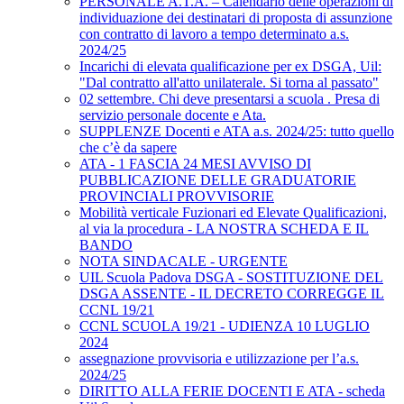
PERSONALE A.T.A. – Calendario delle operazioni di
individuazione dei destinatari di proposta di assunzione
con contratto di lavoro a tempo determinato a.s.
2024/25
Incarichi di elevata qualificazione per ex DSGA, Uil:
"Dal contratto all'atto unilaterale. Si torna al passato"
02 settembre. Chi deve presentarsi a scuola . Presa di
servizio personale docente e Ata.
SUPPLENZE Docenti e ATA a.s. 2024/25: tutto quello
che c’è da sapere
ATA - 1 FASCIA 24 MESI AVVISO DI
PUBBLICAZIONE DELLE GRADUATORIE
PROVINCIALI PROVVISORIE
Mobilità verticale Fuzionari ed Elevate Qualificazioni,
al via la procedura - LA NOSTRA SCHEDA E IL
BANDO
NOTA SINDACALE - URGENTE
UIL Scuola Padova DSGA - SOSTITUZIONE DEL
DSGA ASSENTE - IL DECRETO CORREGGE IL
CCNL 19/21
CCNL SCUOLA 19/21 - UDIENZA 10 LUGLIO
2024
assegnazione provvisoria e utilizzazione per l’a.s.
2024/25
DIRITTO ALLA FERIE DOCENTI E ATA - scheda