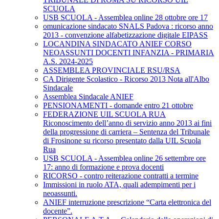
SCUOLA
USB SCUOLA - Assemblea online 28 ottobre ore 17
omunicazione sindacato SNALS Padova : ricorso anno
2013 - convenzione alfabetizzazione digitale EIPASS
LOCANDINA SINDACATO ANIEF CORSO
NEOASSUNTI DOCENTI INFANZIA - PRIMARIA
A.S. 2024-2025
ASSEMBLEA PROVINCIALE RSU/RSA
CA Dirigente Scolastico - Ricorso 2013 Nota all'Albo
Sindacale
Assemblea Sindacale ANIEF
PENSIONAMENTI - domande entro 21 ottobre
FEDERAZIONE UIL SCUOLA RUA
Riconoscimento dell’anno di servizio anno 2013 ai fini
della progressione di carriera – Sentenza del Tribunale
di Frosinone su ricorso presentato dalla UIL Scuola
Rua
USB SCUOLA - Assemblea online 26 settembre ore
17: anno di formazione e prova docenti
RICORSO - contro reiterazione contratti a termine
Immissioni in ruolo ATA, quali adempimenti per i
neoassunti.
ANIEF interruzione prescrizione “Carta elettronica del
docente”.