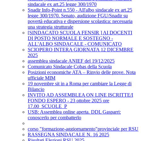
sindacale ex art.25 legge 300/1970
Snadir Info-Point n.550 - All'albo sindacale ex art.25
legge 300/1970. Senato, audizione FGU/Snadir su
povertà educativa e dispersione scolastica: necessaria
una strategia strutturale
[SINDACATO SCUOLA FENSIR ] AI DOCENTI
DI POSTO NORMALE E SOSTEGNO -
ALL'ALBO SINDACALE - COMUNICATO
SCIOPERO INTERA GIORNATA 12 DICEMBRE
2025
assemblea sindacale ANIEF del 19/12/2025
Comunicato Sindacale Cobas della Scuola
Posizioni economiche ATA – Rinvio delle prove. Nota
ufficiale MIM
19 novembre sit in a Roma per cambiare la Legge di
Bilancio
INVITO AD ASSEMBLEA ON LINE ISCRITTE/I
FONDO ESPERO - 23 ottobre 2025 ore
17.00_SCUOLE_P
USB: Assemblea online aperta. DDL Gasparri:
conoscerlo per combatterlo
corso "formazione-aggiornamento"provinciale per RSU
RASSEGNA SINDACALE N. 16 2025
Risultati Elezioni RSU 2025