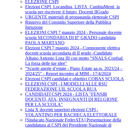
ELEZIONE CSPI
Elezioni CSPI_Locandina_LISTA_CambiaMenti_la
scuola per riscrivere il futuro_Docenti IIGrado
URGENTE materiali di propaganda elettorale CSPI
Rinnovo del Consiglio Superiore della Pubblica
Istruzione
ELEZIONI CSPI 7 maggio 2024 - Personale docente
scuola SECONDARIA DI II° GRADO candidata
PAOLA MARTANO
Elezioni CSPI 7 maggio 2024 - Componente elettiva
docenti scuola secondaria di II grado -Candidato
Albano Antonio Lista III con motto "SNALS-Confsal:
La forza delle tue idee"
“Scuole aperte d’estate - Piano Estate aa.ss. 2023/24 –
2024/25” - Report incontro al MIM - 17/4/2024
Elezioni CSPI candidati e obiettivi COBAS SCUOLA
ELEZIONI CSPI - I MODELLI ALLE RSU
FEDERAZIONE UIL SCUOLA RUA
CANDIDATI CSPI 2024 - LISTA "FENSIR
DOCENTI, ATA, INSEGNANTI DI RELGIONE
PER LA SCUOLA"
Lista X docenti superiori elezioni CSPI -
VOLANTINO PER BACHECA ELETTORALE
[Sindacato Nazionale FederATA] Presentazione della
candidatura al CSPI del Presidente Nazionale di