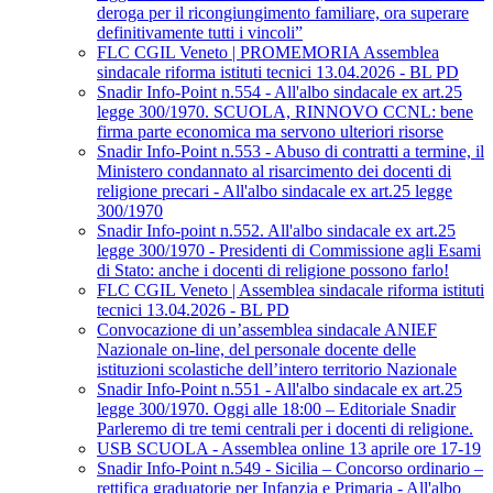
deroga per il ricongiungimento familiare, ora superare
definitivamente tutti i vincoli”
FLC CGIL Veneto | PROMEMORIA Assemblea
sindacale riforma istituti tecnici 13.04.2026 - BL PD
Snadir Info-Point n.554 - All'albo sindacale ex art.25
legge 300/1970. SCUOLA, RINNOVO CCNL: bene
firma parte economica ma servono ulteriori risorse
Snadir Info-Point n.553 - Abuso di contratti a termine, il
Ministero condannato al risarcimento dei docenti di
religione precari - All'albo sindacale ex art.25 legge
300/1970
Snadir Info-point n.552. All'albo sindacale ex art.25
legge 300/1970 - Presidenti di Commissione agli Esami
di Stato: anche i docenti di religione possono farlo!
FLC CGIL Veneto | Assemblea sindacale riforma istituti
tecnici 13.04.2026 - BL PD
Convocazione di un’assemblea sindacale ANIEF
Nazionale on-line, del personale docente delle
istituzioni scolastiche dell’intero territorio Nazionale
Snadir Info-Point n.551 - All'albo sindacale ex art.25
legge 300/1970. Oggi alle 18:00 – Editoriale Snadir
Parleremo di tre temi centrali per i docenti di religione.
USB SCUOLA - Assemblea online 13 aprile ore 17-19
Snadir Info-Point n.549 - Sicilia – Concorso ordinario –
rettifica graduatorie per Infanzia e Primaria - All'albo