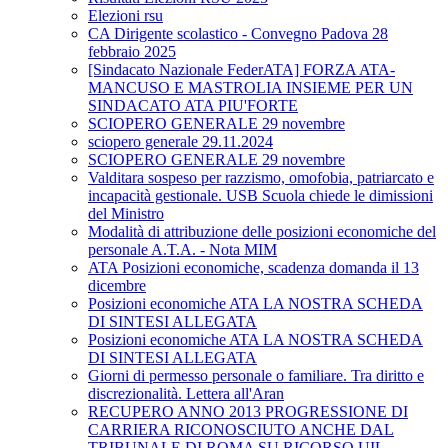
Elezioni rsu
CA Dirigente scolastico - Convegno Padova 28
febbraio 2025
[Sindacato Nazionale FederATA] FORZA ATA-
MANCUSO E MASTROLIA INSIEME PER UN
SINDACATO ATA PIU'FORTE
SCIOPERO GENERALE 29 novembre
sciopero generale 29.11.2024
SCIOPERO GENERALE 29 novembre
Valditara sospeso per razzismo, omofobia, patriarcato e
incapacità gestionale. USB Scuola chiede le dimissioni
del Ministro
Modalità di attribuzione delle posizioni economiche del
personale A.T.A. - Nota MIM
ATA Posizioni economiche, scadenza domanda il 13
dicembre
Posizioni economiche ATA LA NOSTRA SCHEDA
DI SINTESI ALLEGATA
Posizioni economiche ATA LA NOSTRA SCHEDA
DI SINTESI ALLEGATA
Giorni di permesso personale o familiare. Tra diritto e
discrezionalità. Lettera all'Aran
RECUPERO ANNO 2013 PROGRESSIONE DI
CARRIERA RICONOSCIUTO ANCHE DAL
TRIBUNALE DI ROMA SU RICORSO UIL