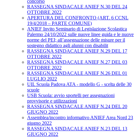
concorso
RASSEGNA SINDACALE ANIEF N.30 DEL 24
OTTOBRE 2022
APERTURA DEL CONFRONTO (ART. 6 CCNL
19/4/2018 – PARTE COMUNE)
ANIEF Invito Seminario di Legislazione Scolastica
Palermo 24/10/2022 sulle nuove linee guida e le nuove
norme del PEI; all’assegnazione delle misure per il
sostegno didattico agli alunni con disabilit
RASSEGNA SINDACALE ANIEF N.29 DEL 17
OTTOBRE 2022
RASSEGNA SINDACALE ANIEF N.27 DEL 03
OTTOBRE 2022
RASSEGNA SINDACALE ANIEF N.26 DEL 01
LUGLIO 2022
UIL Scuola Padova ATA - modello G - scelta delle 30
scuole
USB Scuola: avvio sportelli per assegnazioni
provvisorie e utilizzazioni
RASSEGNA SINDACALE ANIEF N.24 DEL 20
GIUGNO 2022
Assemblea/incontro informativo ANIEF Area Nord 23
giugno 2022
RASSEGNA SINDACALE ANIEF N.23 DEL 13
GIUGNO 2022