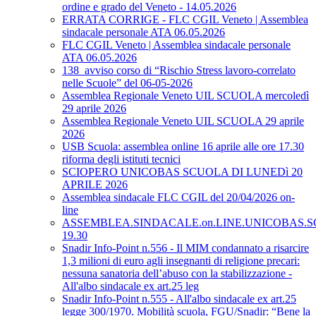
ordine e grado del Veneto - 14.05.2026
ERRATA CORRIGE - FLC CGIL Veneto | Assemblea
sindacale personale ATA 06.05.2026
FLC CGIL Veneto | Assemblea sindacale personale
ATA 06.05.2026
138_avviso corso di “Rischio Stress lavoro-correlato
nelle Scuole” del 06-05-2026
Assemblea Regionale Veneto UIL SCUOLA mercoledì
29 aprile 2026
Assemblea Regionale Veneto UIL SCUOLA 29 aprile
2026
USB Scuola: assemblea online 16 aprile alle ore 17.30
riforma degli istituti tecnici
SCIOPERO UNICOBAS SCUOLA DI LUNEDì 20
APRILE 2026
Assemblea sindacale FLC CGIL del 20/04/2026 on-
line
ASSEMBLEA.SINDACALE.on.LINE.UNICOBAS.SCU
19.30
Snadir Info-Point n.556 - Il MIM condannato a risarcire
1,3 milioni di euro agli insegnanti di religione precari:
nessuna sanatoria dell’abuso con la stabilizzazione -
All'albo sindacale ex art.25 leg
Snadir Info-Point n.555 - All'albo sindacale ex art.25
legge 300/1970. Mobilità scuola, FGU/Snadir: “Bene la