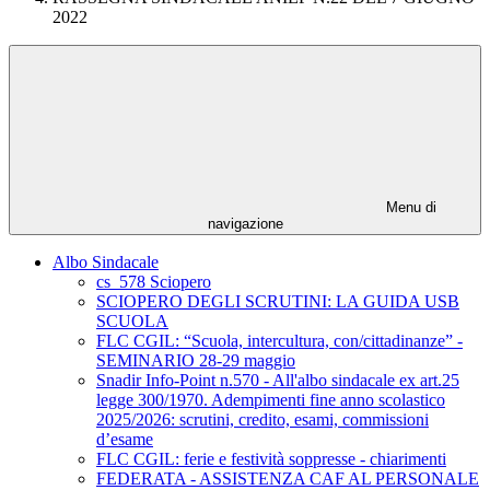
2022
Menu di
navigazione
Albo Sindacale
cs_578 Sciopero
SCIOPERO DEGLI SCRUTINI: LA GUIDA USB
SCUOLA
FLC CGIL: “Scuola, intercultura, con/cittadinanze” -
SEMINARIO 28-29 maggio
Snadir Info-Point n.570 - All'albo sindacale ex art.25
legge 300/1970. Adempimenti fine anno scolastico
2025/2026: scrutini, credito, esami, commissioni
d’esame
FLC CGIL: ferie e festività soppresse - chiarimenti
FEDERATA - ASSISTENZA CAF AL PERSONALE