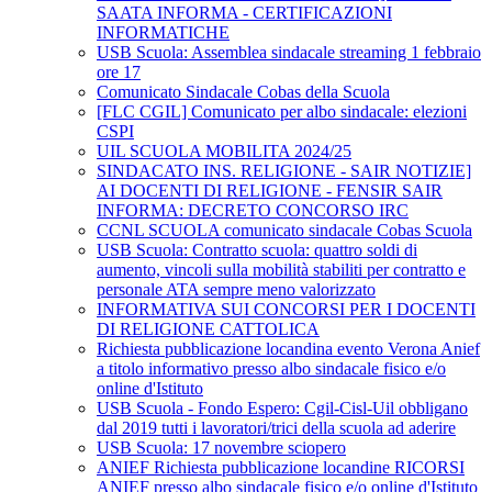
SAATA INFORMA - CERTIFICAZIONI
INFORMATICHE
USB Scuola: Assemblea sindacale streaming 1 febbraio
ore 17
Comunicato Sindacale Cobas della Scuola
[FLC CGIL] Comunicato per albo sindacale: elezioni
CSPI
UIL SCUOLA MOBILITA 2024/25
SINDACATO INS. RELIGIONE - SAIR NOTIZIE]
AI DOCENTI DI RELIGIONE - FENSIR SAIR
INFORMA: DECRETO CONCORSO IRC
CCNL SCUOLA comunicato sindacale Cobas Scuola
USB Scuola: Contratto scuola: quattro soldi di
aumento, vincoli sulla mobilità stabiliti per contratto e
personale ATA sempre meno valorizzato
INFORMATIVA SUI CONCORSI PER I DOCENTI
DI RELIGIONE CATTOLICA
Richiesta pubblicazione locandina evento Verona Anief
a titolo informativo presso albo sindacale fisico e/o
online d'Istituto
USB Scuola - Fondo Espero: Cgil-Cisl-Uil obbligano
dal 2019 tutti i lavoratori/trici della scuola ad aderire
USB Scuola: 17 novembre sciopero
ANIEF Richiesta pubblicazione locandine RICORSI
ANIEF presso albo sindacale fisico e/o online d'Istituto