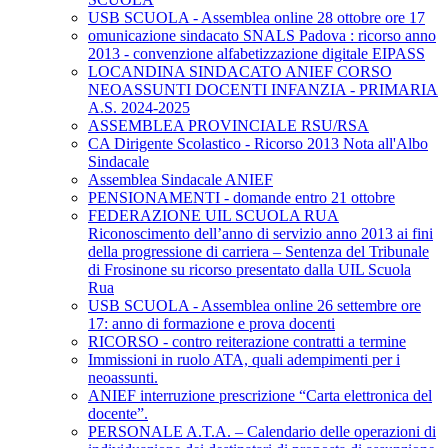
USB SCUOLA - Assemblea online 28 ottobre ore 17
omunicazione sindacato SNALS Padova : ricorso anno
2013 - convenzione alfabetizzazione digitale EIPASS
LOCANDINA SINDACATO ANIEF CORSO
NEOASSUNTI DOCENTI INFANZIA - PRIMARIA
A.S. 2024-2025
ASSEMBLEA PROVINCIALE RSU/RSA
CA Dirigente Scolastico - Ricorso 2013 Nota all'Albo
Sindacale
Assemblea Sindacale ANIEF
PENSIONAMENTI - domande entro 21 ottobre
FEDERAZIONE UIL SCUOLA RUA
Riconoscimento dell’anno di servizio anno 2013 ai fini
della progressione di carriera – Sentenza del Tribunale
di Frosinone su ricorso presentato dalla UIL Scuola
Rua
USB SCUOLA - Assemblea online 26 settembre ore
17: anno di formazione e prova docenti
RICORSO - contro reiterazione contratti a termine
Immissioni in ruolo ATA, quali adempimenti per i
neoassunti.
ANIEF interruzione prescrizione “Carta elettronica del
docente”.
PERSONALE A.T.A. – Calendario delle operazioni di