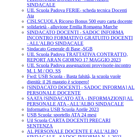
SINDACALE
UIL Scuola Padova FERIE- scheda tecnica Docenti
Ata
CISLSCUOLA Ricorso Bonus 500 euro carta docente
solidarietà - alluvione Emilia Romagna Marche
SINDACATO DOCENTI - SADOC INFORMA
INCONTRO FORMATIVO GRATUITO DOCENTI
- ALL'ALBO SINDACALE
Sindacato Generale di Base -SGB
UIL Scuola Padova TRATTATIVA CONTRATTO,
REPORT ARAN GIORNO 17 MAGGIO 2023
UIL Scuola Padova assegnazioni provvisorie-incontro
M. I. M / OO. SS
Fwd: USB Scuola - Basta falsità, la scuola vuole
dignità: il 26 maggio è sciopero!
[SINDACATO DOCENTI - SADOC INFORMA] AL
PERSONALE DOCENTE
SAATA [SINDACATO ATA - INFORMAZIONI] AL
PERSONALE ATA - ALL'ALBO SINDACALE
Informativa USB Scuola Aprile 2023
USB Scuola: sportello ATA 24 mesi
Uil Scuola CARTA DOCENTI PRECARI
SENTENZA
AL PERSONALE DOCENTE E ALL'ALBO
SINDACALE - SADOC INFORMA N. 1-2023