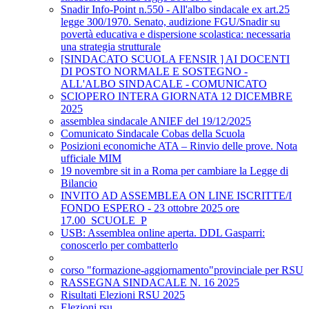
Snadir Info-Point n.550 - All'albo sindacale ex art.25
legge 300/1970. Senato, audizione FGU/Snadir su
povertà educativa e dispersione scolastica: necessaria
una strategia strutturale
[SINDACATO SCUOLA FENSIR ] AI DOCENTI
DI POSTO NORMALE E SOSTEGNO -
ALL'ALBO SINDACALE - COMUNICATO
SCIOPERO INTERA GIORNATA 12 DICEMBRE
2025
assemblea sindacale ANIEF del 19/12/2025
Comunicato Sindacale Cobas della Scuola
Posizioni economiche ATA – Rinvio delle prove. Nota
ufficiale MIM
19 novembre sit in a Roma per cambiare la Legge di
Bilancio
INVITO AD ASSEMBLEA ON LINE ISCRITTE/I
FONDO ESPERO - 23 ottobre 2025 ore
17.00_SCUOLE_P
USB: Assemblea online aperta. DDL Gasparri:
conoscerlo per combatterlo
corso "formazione-aggiornamento"provinciale per RSU
RASSEGNA SINDACALE N. 16 2025
Risultati Elezioni RSU 2025
Elezioni rsu