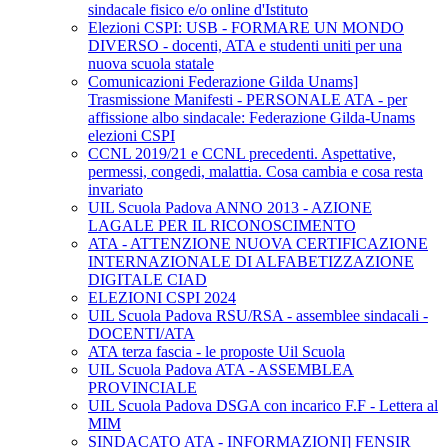
sindacale fisico e/o online d'Istituto
Elezioni CSPI: USB - FORMARE UN MONDO
DIVERSO - docenti, ATA e studenti uniti per una
nuova scuola statale
Comunicazioni Federazione Gilda Unams]
Trasmissione Manifesti - PERSONALE ATA - per
affissione albo sindacale: Federazione Gilda-Unams
elezioni CSPI
CCNL 2019/21 e CCNL precedenti. Aspettative,
permessi, congedi, malattia. Cosa cambia e cosa resta
invariato
UIL Scuola Padova ANNO 2013 - AZIONE
LAGALE PER IL RICONOSCIMENTO
ATA - ATTENZIONE NUOVA CERTIFICAZIONE
INTERNAZIONALE DI ALFABETIZZAZIONE
DIGITALE CIAD
ELEZIONI CSPI 2024
UIL Scuola Padova RSU/RSA - assemblee sindacali -
DOCENTI/ATA
ATA terza fascia - le proposte Uil Scuola
UIL Scuola Padova ATA - ASSEMBLEA
PROVINCIALE
UIL Scuola Padova DSGA con incarico F.F - Lettera al
MIM
SINDACATO ATA - INFORMAZIONI] FENSIR