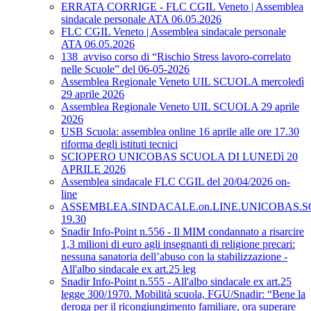
ERRATA CORRIGE - FLC CGIL Veneto | Assemblea
sindacale personale ATA 06.05.2026
FLC CGIL Veneto | Assemblea sindacale personale
ATA 06.05.2026
138_avviso corso di “Rischio Stress lavoro-correlato
nelle Scuole” del 06-05-2026
Assemblea Regionale Veneto UIL SCUOLA mercoledì
29 aprile 2026
Assemblea Regionale Veneto UIL SCUOLA 29 aprile
2026
USB Scuola: assemblea online 16 aprile alle ore 17.30
riforma degli istituti tecnici
SCIOPERO UNICOBAS SCUOLA DI LUNEDì 20
APRILE 2026
Assemblea sindacale FLC CGIL del 20/04/2026 on-
line
ASSEMBLEA.SINDACALE.on.LINE.UNICOBAS.SCU
19.30
Snadir Info-Point n.556 - Il MIM condannato a risarcire
1,3 milioni di euro agli insegnanti di religione precari:
nessuna sanatoria dell’abuso con la stabilizzazione -
All'albo sindacale ex art.25 leg
Snadir Info-Point n.555 - All'albo sindacale ex art.25
legge 300/1970. Mobilità scuola, FGU/Snadir: “Bene la
deroga per il ricongiungimento familiare, ora superare