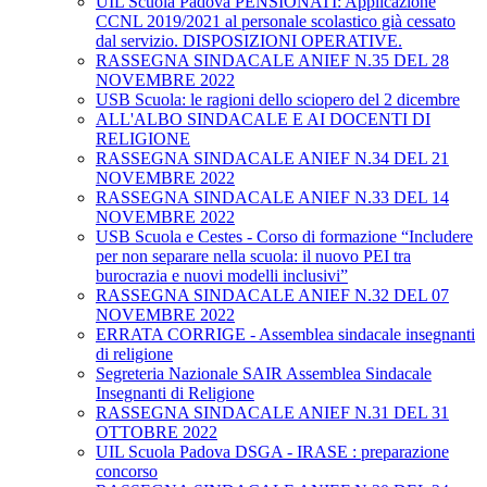
UIL Scuola Padova PENSIONATI: Applicazione
CCNL 2019/2021 al personale scolastico già cessato
dal servizio. DISPOSIZIONI OPERATIVE.
RASSEGNA SINDACALE ANIEF N.35 DEL 28
NOVEMBRE 2022
USB Scuola: le ragioni dello sciopero del 2 dicembre
ALL'ALBO SINDACALE E AI DOCENTI DI
RELIGIONE
RASSEGNA SINDACALE ANIEF N.34 DEL 21
NOVEMBRE 2022
RASSEGNA SINDACALE ANIEF N.33 DEL 14
NOVEMBRE 2022
USB Scuola e Cestes - Corso di formazione “Includere
per non separare nella scuola: il nuovo PEI tra
burocrazia e nuovi modelli inclusivi”
RASSEGNA SINDACALE ANIEF N.32 DEL 07
NOVEMBRE 2022
ERRATA CORRIGE - Assemblea sindacale insegnanti
di religione
Segreteria Nazionale SAIR Assemblea Sindacale
Insegnanti di Religione
RASSEGNA SINDACALE ANIEF N.31 DEL 31
OTTOBRE 2022
UIL Scuola Padova DSGA - IRASE : preparazione
concorso