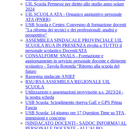
UIL Scuola Permessi per diritto allo studio anno solare
2024
UIL SCUOLA ATA - Organico aggiuntivo personale
ATA (PNRR)
USB Scuola e Cestes: Convegno di formazione docenti
"La riforma dei tecnici e dei professionali: analisi e
prospettive"
ASSEMBLEA SINDACALE PROVINCIALE UIL
SCUOLA RUA IN PRESENZA rivolta a TUTTO il
personale scolastico Docenti/ATA
CONSALFORM_SNALS - Formazione e
aggiornamento in servizio personale docente e dirigente
scolastico - Tavola Rotonda “Ritorno alla scuola del
futuro
Rassegna sindacale ANIEF
RSU/RSA ASSEMBLEA REGIONALE UIL
SCUOLA
Utilizzazioni e assegnazioni provvisorie a.s. 2023/24 -
la nostra scheda
USB Scuola: Scioglimento riserva GaE e GPS Prima
Fascia
USB Scuola: 14 giugno ore 17 Question Time su TFA,
immissioni e concorso
[SINDACATO DOCENTI - SADOC INFORMA] AL
PERSONALE DOCENTE - ALL'ALBO