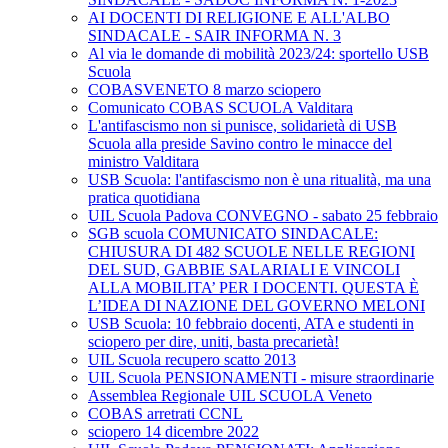
AI DOCENTI DI RELIGIONE E ALL'ALBO
SINDACALE - SAIR INFORMA N. 3
Al via le domande di mobilità 2023/24: sportello USB
Scuola
COBASVENETO 8 marzo sciopero
Comunicato COBAS SCUOLA Valditara
L'antifascismo non si punisce, solidarietà di USB
Scuola alla preside Savino contro le minacce del
ministro Valditara
USB Scuola: l'antifascismo non è una ritualità, ma una
pratica quotidiana
UIL Scuola Padova CONVEGNO - sabato 25 febbraio
SGB scuola COMUNICATO SINDACALE:
CHIUSURA DI 482 SCUOLE NELLE REGIONI
DEL SUD, GABBIE SALARIALI E VINCOLI
ALLA MOBILITA’ PER I DOCENTI. QUESTA È
L’IDEA DI NAZIONE DEL GOVERNO MELONI
USB Scuola: 10 febbraio docenti, ATA e studenti in
sciopero per dire, uniti, basta precarietà!
UIL Scuola recupero scatto 2013
UIL Scuola PENSIONAMENTI - misure straordinarie
Assemblea Regionale UIL SCUOLA Veneto
COBAS arretrati CCNL
sciopero 14 dicembre 2022