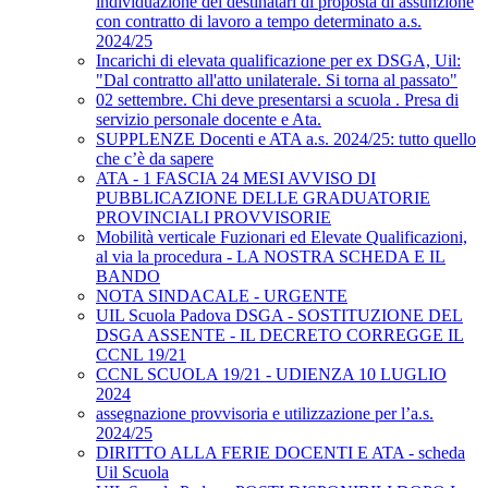
individuazione dei destinatari di proposta di assunzione
con contratto di lavoro a tempo determinato a.s.
2024/25
Incarichi di elevata qualificazione per ex DSGA, Uil:
"Dal contratto all'atto unilaterale. Si torna al passato"
02 settembre. Chi deve presentarsi a scuola . Presa di
servizio personale docente e Ata.
SUPPLENZE Docenti e ATA a.s. 2024/25: tutto quello
che c’è da sapere
ATA - 1 FASCIA 24 MESI AVVISO DI
PUBBLICAZIONE DELLE GRADUATORIE
PROVINCIALI PROVVISORIE
Mobilità verticale Fuzionari ed Elevate Qualificazioni,
al via la procedura - LA NOSTRA SCHEDA E IL
BANDO
NOTA SINDACALE - URGENTE
UIL Scuola Padova DSGA - SOSTITUZIONE DEL
DSGA ASSENTE - IL DECRETO CORREGGE IL
CCNL 19/21
CCNL SCUOLA 19/21 - UDIENZA 10 LUGLIO
2024
assegnazione provvisoria e utilizzazione per l’a.s.
2024/25
DIRITTO ALLA FERIE DOCENTI E ATA - scheda
Uil Scuola