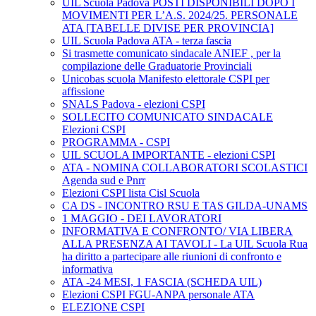
UIL Scuola Padova POSTI DISPONIBILI DOPO I
MOVIMENTI PER L’A.S. 2024/25. PERSONALE
ATA [TABELLE DIVISE PER PROVINCIA]
UIL Scuola Padova ATA - terza fascia
Si trasmette comunicato sindacale ANIEF , per la
compilazione delle Graduatorie Provinciali
Unicobas scuola Manifesto elettorale CSPI per
affissione
SNALS Padova - elezioni CSPI
SOLLECITO COMUNICATO SINDACALE
Elezioni CSPI
PROGRAMMA - CSPI
UIL SCUOLA IMPORTANTE - elezioni CSPI
ATA - NOMINA COLLABORATORI SCOLASTICI
Agenda sud e Pnrr
Elezioni CSPI lista Cisl Scuola
CA DS - INCONTRO RSU E TAS GILDA-UNAMS
1 MAGGIO - DEI LAVORATORI
INFORMATIVA E CONFRONTO/ VIA LIBERA
ALLA PRESENZA AI TAVOLI - La UIL Scuola Rua
ha diritto a partecipare alle riunioni di confronto e
informativa
ATA -24 MESI, 1 FASCIA (SCHEDA UIL)
Elezioni CSPI FGU-ANPA personale ATA
ELEZIONE CSPI