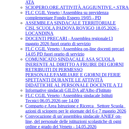
ATA
SCIOPERO.ORE.ATTIVITÀ.AGGIUNTIVE.+.STRA
FLC CGIL Veneto | Assemblea su previdenza
complementare Fondo Espero 19/05 - PD
ASSEMBLEA SINDACALE TERRITORIALE
CISL SCUOLA PADOVA ROVIGO 18.05.2026 -
LOCANDINA
DOCENTI PRECARI - Assemblea regionale13
maggio 2026 fuori orario di servizio
FLC CGIL Veneto | Assemblea on-line docenti precari
14.05 PD fuori orario di servizio
COMUNICATO SINDACALE ASA SCUOLA
INERENTE AL DIRITTO A FRUIRE DEI GIORNI
RETRIBUITI DI PERMESSO
PERSONALE/FAMILIARE E GIORNI DI FERIE
SPETTANTI DURANTE LE ATTIVITÀ
DIDATTICHE AL PERSONALE DOCENTE A T.I
Informative sindacali GILDA all'Albo d'Istituto
FLC CGIL Veneto | Assemblea sindacale Istituti
Tecnici 06.05.2026 ore 14.00
Comparto e Area Istruzione e Ricerca_ Settore Scuola_
azioni di sciopero per le giornate del 6 e 7 maggio 2026
Convocazione di un’assemblea sindacale ANIEF on-
line, del personale delle istituzioni scolastiche di ogni
ordine e grado del Veneto - 14.05.2026