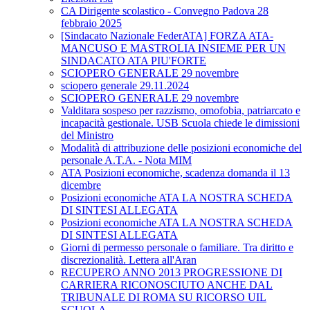
CA Dirigente scolastico - Convegno Padova 28
febbraio 2025
[Sindacato Nazionale FederATA] FORZA ATA-
MANCUSO E MASTROLIA INSIEME PER UN
SINDACATO ATA PIU'FORTE
SCIOPERO GENERALE 29 novembre
sciopero generale 29.11.2024
SCIOPERO GENERALE 29 novembre
Valditara sospeso per razzismo, omofobia, patriarcato e
incapacità gestionale. USB Scuola chiede le dimissioni
del Ministro
Modalità di attribuzione delle posizioni economiche del
personale A.T.A. - Nota MIM
ATA Posizioni economiche, scadenza domanda il 13
dicembre
Posizioni economiche ATA LA NOSTRA SCHEDA
DI SINTESI ALLEGATA
Posizioni economiche ATA LA NOSTRA SCHEDA
DI SINTESI ALLEGATA
Giorni di permesso personale o familiare. Tra diritto e
discrezionalità. Lettera all'Aran
RECUPERO ANNO 2013 PROGRESSIONE DI
CARRIERA RICONOSCIUTO ANCHE DAL
TRIBUNALE DI ROMA SU RICORSO UIL
SCUOLA