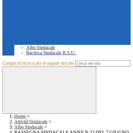
Albo Sindacale
Bacheca Sindacale R.S.U.
Campo di ricerca per le pagine del sito
Home
>
Attività Sindacale
>
Albo Sindacale
>
RASSEGNA SINDACALE ANIEF N.22 DEL 7 GIUGNO