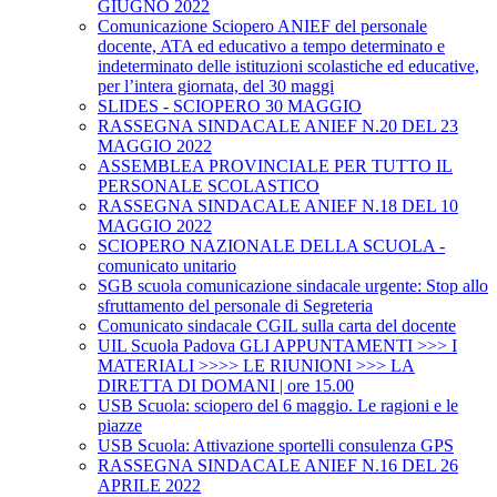
GIUGNO 2022
Comunicazione Sciopero ANIEF del personale
docente, ATA ed educativo a tempo determinato e
indeterminato delle istituzioni scolastiche ed educative,
per l’intera giornata, del 30 maggi
SLIDES - SCIOPERO 30 MAGGIO
RASSEGNA SINDACALE ANIEF N.20 DEL 23
MAGGIO 2022
ASSEMBLEA PROVINCIALE PER TUTTO IL
PERSONALE SCOLASTICO
RASSEGNA SINDACALE ANIEF N.18 DEL 10
MAGGIO 2022
SCIOPERO NAZIONALE DELLA SCUOLA -
comunicato unitario
SGB scuola comunicazione sindacale urgente: Stop allo
sfruttamento del personale di Segreteria
Comunicato sindacale CGIL sulla carta del docente
UIL Scuola Padova GLI APPUNTAMENTI >>> I
MATERIALI >>>> LE RIUNIONI >>> LA
DIRETTA DI DOMANI | ore 15.00
USB Scuola: sciopero del 6 maggio. Le ragioni e le
piazze
USB Scuola: Attivazione sportelli consulenza GPS
RASSEGNA SINDACALE ANIEF N.16 DEL 26
APRILE 2022