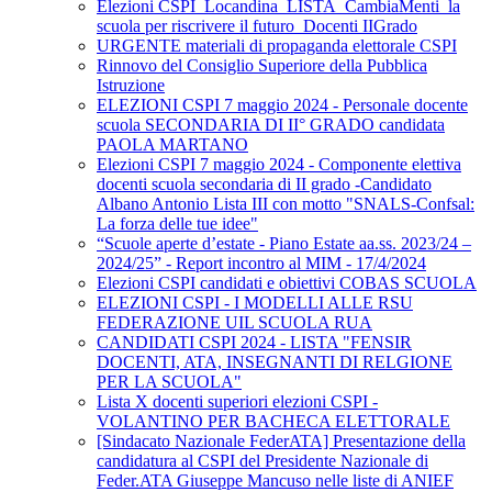
Elezioni CSPI_Locandina_LISTA_CambiaMenti_la
scuola per riscrivere il futuro_Docenti IIGrado
URGENTE materiali di propaganda elettorale CSPI
Rinnovo del Consiglio Superiore della Pubblica
Istruzione
ELEZIONI CSPI 7 maggio 2024 - Personale docente
scuola SECONDARIA DI II° GRADO candidata
PAOLA MARTANO
Elezioni CSPI 7 maggio 2024 - Componente elettiva
docenti scuola secondaria di II grado -Candidato
Albano Antonio Lista III con motto "SNALS-Confsal:
La forza delle tue idee"
“Scuole aperte d’estate - Piano Estate aa.ss. 2023/24 –
2024/25” - Report incontro al MIM - 17/4/2024
Elezioni CSPI candidati e obiettivi COBAS SCUOLA
ELEZIONI CSPI - I MODELLI ALLE RSU
FEDERAZIONE UIL SCUOLA RUA
CANDIDATI CSPI 2024 - LISTA "FENSIR
DOCENTI, ATA, INSEGNANTI DI RELGIONE
PER LA SCUOLA"
Lista X docenti superiori elezioni CSPI -
VOLANTINO PER BACHECA ELETTORALE
[Sindacato Nazionale FederATA] Presentazione della
candidatura al CSPI del Presidente Nazionale di
Feder.ATA Giuseppe Mancuso nelle liste di ANIEF