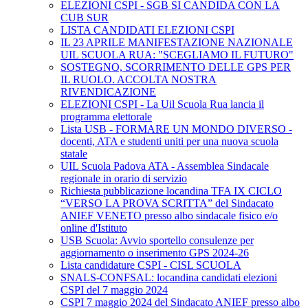
ELEZIONI CSPI - SGB SI CANDIDA CON LA
CUB SUR
LISTA CANDIDATI ELEZIONI CSPI
IL 23 APRILE MANIFESTAZIONE NAZIONALE
UIL SCUOLA RUA: "SCEGLIAMO IL FUTURO"
SOSTEGNO, SCORRIMENTO DELLE GPS PER
IL RUOLO. ACCOLTA NOSTRA
RIVENDICAZIONE
ELEZIONI CSPI - La Uil Scuola Rua lancia il
programma elettorale
Lista USB - FORMARE UN MONDO DIVERSO -
docenti, ATA e studenti uniti per una nuova scuola
statale
UIL Scuola Padova ATA - Assemblea Sindacale
regionale in orario di servizio
Richiesta pubblicazione locandina TFA IX CICLO
“VERSO LA PROVA SCRITTA” del Sindacato
ANIEF VENETO presso albo sindacale fisico e/o
online d'Istituto
USB Scuola: Avvio sportello consulenze per
aggiornamento o inserimento GPS 2024-26
Lista candidature CSPI - CISL SCUOLA
SNALS-CONFSAL: locandina candidati elezioni
CSPI del 7 maggio 2024
CSPI 7 maggio 2024 del Sindacato ANIEF presso albo