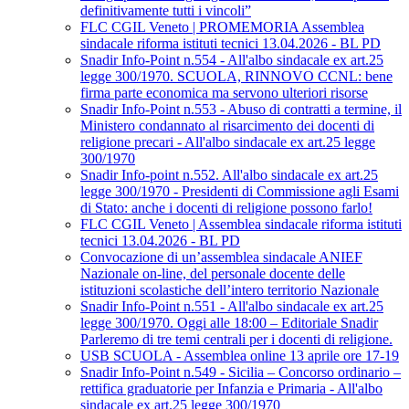
definitivamente tutti i vincoli”
FLC CGIL Veneto | PROMEMORIA Assemblea
sindacale riforma istituti tecnici 13.04.2026 - BL PD
Snadir Info-Point n.554 - All'albo sindacale ex art.25
legge 300/1970. SCUOLA, RINNOVO CCNL: bene
firma parte economica ma servono ulteriori risorse
Snadir Info-Point n.553 - Abuso di contratti a termine, il
Ministero condannato al risarcimento dei docenti di
religione precari - All'albo sindacale ex art.25 legge
300/1970
Snadir Info-point n.552. All'albo sindacale ex art.25
legge 300/1970 - Presidenti di Commissione agli Esami
di Stato: anche i docenti di religione possono farlo!
FLC CGIL Veneto | Assemblea sindacale riforma istituti
tecnici 13.04.2026 - BL PD
Convocazione di un’assemblea sindacale ANIEF
Nazionale on-line, del personale docente delle
istituzioni scolastiche dell’intero territorio Nazionale
Snadir Info-Point n.551 - All'albo sindacale ex art.25
legge 300/1970. Oggi alle 18:00 – Editoriale Snadir
Parleremo di tre temi centrali per i docenti di religione.
USB SCUOLA - Assemblea online 13 aprile ore 17-19
Snadir Info-Point n.549 - Sicilia – Concorso ordinario –
rettifica graduatorie per Infanzia e Primaria - All'albo
sindacale ex art.25 legge 300/1970