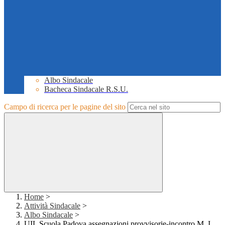
Albo Sindacale
Bacheca Sindacale R.S.U.
Campo di ricerca per le pagine del sito
Home
>
Attività Sindacale
>
Albo Sindacale
>
UIL Scuola Padova assegnazioni provvisorie-incontro M. I.