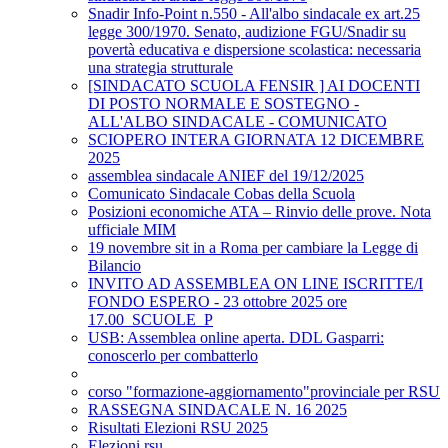
Snadir Info-Point n.550 - All'albo sindacale ex art.25
legge 300/1970. Senato, audizione FGU/Snadir su
povertà educativa e dispersione scolastica: necessaria
una strategia strutturale
[SINDACATO SCUOLA FENSIR ] AI DOCENTI
DI POSTO NORMALE E SOSTEGNO -
ALL'ALBO SINDACALE - COMUNICATO
SCIOPERO INTERA GIORNATA 12 DICEMBRE
2025
assemblea sindacale ANIEF del 19/12/2025
Comunicato Sindacale Cobas della Scuola
Posizioni economiche ATA – Rinvio delle prove. Nota
ufficiale MIM
19 novembre sit in a Roma per cambiare la Legge di
Bilancio
INVITO AD ASSEMBLEA ON LINE ISCRITTE/I
FONDO ESPERO - 23 ottobre 2025 ore
17.00_SCUOLE_P
USB: Assemblea online aperta. DDL Gasparri:
conoscerlo per combatterlo
corso "formazione-aggiornamento"provinciale per RSU
RASSEGNA SINDACALE N. 16 2025
Risultati Elezioni RSU 2025
Elezioni rsu