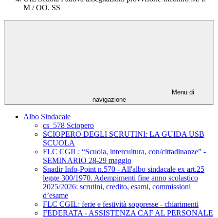
M / OO. SS
Menu di
navigazione
Albo Sindacale
cs_578 Sciopero
SCIOPERO DEGLI SCRUTINI: LA GUIDA USB
SCUOLA
FLC CGIL: “Scuola, intercultura, con/cittadinanze” -
SEMINARIO 28-29 maggio
Snadir Info-Point n.570 - All'albo sindacale ex art.25
legge 300/1970. Adempimenti fine anno scolastico
2025/2026: scrutini, credito, esami, commissioni
d’esame
FLC CGIL: ferie e festività soppresse - chiarimenti
FEDERATA - ASSISTENZA CAF AL PERSONALE