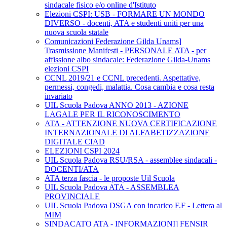
sindacale fisico e/o online d'Istituto
Elezioni CSPI: USB - FORMARE UN MONDO
DIVERSO - docenti, ATA e studenti uniti per una
nuova scuola statale
Comunicazioni Federazione Gilda Unams]
Trasmissione Manifesti - PERSONALE ATA - per
affissione albo sindacale: Federazione Gilda-Unams
elezioni CSPI
CCNL 2019/21 e CCNL precedenti. Aspettative,
permessi, congedi, malattia. Cosa cambia e cosa resta
invariato
UIL Scuola Padova ANNO 2013 - AZIONE
LAGALE PER IL RICONOSCIMENTO
ATA - ATTENZIONE NUOVA CERTIFICAZIONE
INTERNAZIONALE DI ALFABETIZZAZIONE
DIGITALE CIAD
ELEZIONI CSPI 2024
UIL Scuola Padova RSU/RSA - assemblee sindacali -
DOCENTI/ATA
ATA terza fascia - le proposte Uil Scuola
UIL Scuola Padova ATA - ASSEMBLEA
PROVINCIALE
UIL Scuola Padova DSGA con incarico F.F - Lettera al
MIM
SINDACATO ATA - INFORMAZIONI] FENSIR