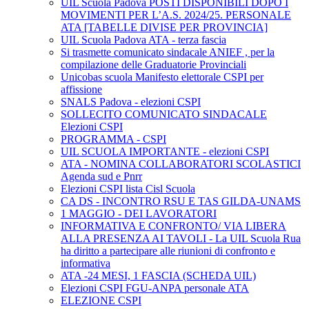
UIL Scuola Padova POSTI DISPONIBILI DOPO I
MOVIMENTI PER L’A.S. 2024/25. PERSONALE
ATA [TABELLE DIVISE PER PROVINCIA]
UIL Scuola Padova ATA - terza fascia
Si trasmette comunicato sindacale ANIEF , per la
compilazione delle Graduatorie Provinciali
Unicobas scuola Manifesto elettorale CSPI per
affissione
SNALS Padova - elezioni CSPI
SOLLECITO COMUNICATO SINDACALE
Elezioni CSPI
PROGRAMMA - CSPI
UIL SCUOLA IMPORTANTE - elezioni CSPI
ATA - NOMINA COLLABORATORI SCOLASTICI
Agenda sud e Pnrr
Elezioni CSPI lista Cisl Scuola
CA DS - INCONTRO RSU E TAS GILDA-UNAMS
1 MAGGIO - DEI LAVORATORI
INFORMATIVA E CONFRONTO/ VIA LIBERA
ALLA PRESENZA AI TAVOLI - La UIL Scuola Rua
ha diritto a partecipare alle riunioni di confronto e
informativa
ATA -24 MESI, 1 FASCIA (SCHEDA UIL)
Elezioni CSPI FGU-ANPA personale ATA
ELEZIONE CSPI