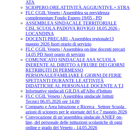
ATA
SCIOPERO.ORE.ATTIVITÀ.AGGIUNTIVE.+.STRA
FLC CGIL Veneto | Assemblea su previdenza
complementare Fondo Espero 19/05 - PD
ASSEMBLEA SINDACALE TERRITORIALE
CISL SCUOLA PADOVA ROVIGO 18.05.2026 -
LOCANDINA
DOCENTI PRECARI - Assemblea regionale13
maggio 2026 fuori orario di servizio
FLC CGIL Veneto | Assemblea on-line docenti precari
14.05 PD fuori orario di servizio
COMUNICATO SINDACALE ASA SCUOLA
INERENTE AL DIRITTO A FRUIRE DEI GIORNI
RETRIBUITI DI PERMESSO
PERSONALE/FAMILIARE E GIORNI DI FERIE
SPETTANTI DURANTE LE ATTIVITÀ
DIDATTICHE AL PERSONALE DOCENTE A T.I
Informative sindacali GILDA all'Albo d'Istituto
FLC CGIL Veneto | Assemblea sindacale Istituti
Tecnici 06.05.2026 ore 14.00
Comparto e Area Istruzione e Ricerca_ Settore Scuola_
azioni di sciopero per le giornate del 6 e 7 maggio 2026
Convocazione di un’assemblea sindacale ANIEF on-
line, del personale delle istituzioni scolastiche di ogni
ordine e grado del Veneto - 14.05.2026