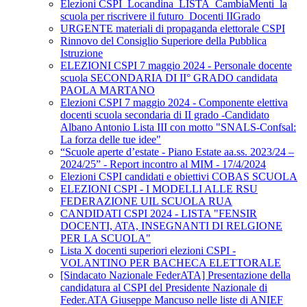
Elezioni CSPI_Locandina_LISTA_CambiaMenti_la
scuola per riscrivere il futuro_Docenti IIGrado
URGENTE materiali di propaganda elettorale CSPI
Rinnovo del Consiglio Superiore della Pubblica
Istruzione
ELEZIONI CSPI 7 maggio 2024 - Personale docente
scuola SECONDARIA DI II° GRADO candidata
PAOLA MARTANO
Elezioni CSPI 7 maggio 2024 - Componente elettiva
docenti scuola secondaria di II grado -Candidato
Albano Antonio Lista III con motto "SNALS-Confsal:
La forza delle tue idee"
“Scuole aperte d’estate - Piano Estate aa.ss. 2023/24 –
2024/25” - Report incontro al MIM - 17/4/2024
Elezioni CSPI candidati e obiettivi COBAS SCUOLA
ELEZIONI CSPI - I MODELLI ALLE RSU
FEDERAZIONE UIL SCUOLA RUA
CANDIDATI CSPI 2024 - LISTA "FENSIR
DOCENTI, ATA, INSEGNANTI DI RELGIONE
PER LA SCUOLA"
Lista X docenti superiori elezioni CSPI -
VOLANTINO PER BACHECA ELETTORALE
[Sindacato Nazionale FederATA] Presentazione della
candidatura al CSPI del Presidente Nazionale di
Feder.ATA Giuseppe Mancuso nelle liste di ANIEF