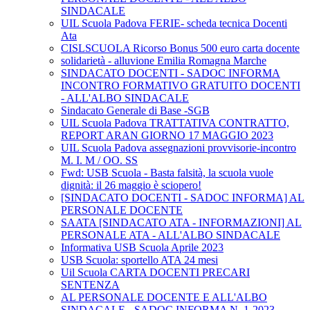
SINDACALE
UIL Scuola Padova FERIE- scheda tecnica Docenti
Ata
CISLSCUOLA Ricorso Bonus 500 euro carta docente
solidarietà - alluvione Emilia Romagna Marche
SINDACATO DOCENTI - SADOC INFORMA
INCONTRO FORMATIVO GRATUITO DOCENTI
- ALL'ALBO SINDACALE
Sindacato Generale di Base -SGB
UIL Scuola Padova TRATTATIVA CONTRATTO,
REPORT ARAN GIORNO 17 MAGGIO 2023
UIL Scuola Padova assegnazioni provvisorie-incontro
M. I. M / OO. SS
Fwd: USB Scuola - Basta falsità, la scuola vuole
dignità: il 26 maggio è sciopero!
[SINDACATO DOCENTI - SADOC INFORMA] AL
PERSONALE DOCENTE
SAATA [SINDACATO ATA - INFORMAZIONI] AL
PERSONALE ATA - ALL'ALBO SINDACALE
Informativa USB Scuola Aprile 2023
USB Scuola: sportello ATA 24 mesi
Uil Scuola CARTA DOCENTI PRECARI
SENTENZA
AL PERSONALE DOCENTE E ALL'ALBO
SINDACALE - SADOC INFORMA N. 1-2023