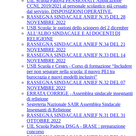
UIL Scuola Padova PENSIONATI: Applicazione
CCNL 2019/2021 al personale scolastico già cessato
dal servizio. DISPOSIZIONI OPERATIVE.
RASSEGNA SINDACALE ANIEF N.35 DEL 28
NOVEMBRE 2022
USB Scuola: le ragioni dello sciopero del 2 dicembre
ALL'ALBO SINDACALE E AI DOCENTI DI
RELIGIONE
RASSEGNA SINDACALE ANIEF N.34 DEL 21
NOVEMBRE 2022
RASSEGNA SINDACALE ANIEF N.33 DEL 14
NOVEMBRE 2022
USB Scuola e Cestes - Corso di formazione “Includere
per non separare nella scuola: il nuovo PEI tra
burocrazia e nuovi modelli inclusivi”
RASSEGNA SINDACALE ANIEF N.32 DEL 07
NOVEMBRE 2022
ERRATA CORRIGE - Assemblea sindacale insegnanti
di religione
Segreteria Nazionale SAIR Assemblea Sindacale
Insegnanti di Religione
RASSEGNA SINDACALE ANIEF N.31 DEL 31
OTTOBRE 2022
UIL Scuola Padova DSGA - IRASE : preparazione
concorso