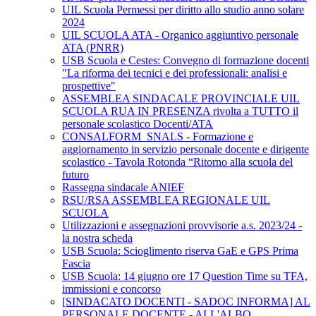
UIL Scuola Permessi per diritto allo studio anno solare
2024
UIL SCUOLA ATA - Organico aggiuntivo personale
ATA (PNRR)
USB Scuola e Cestes: Convegno di formazione docenti
"La riforma dei tecnici e dei professionali: analisi e
prospettive"
ASSEMBLEA SINDACALE PROVINCIALE UIL
SCUOLA RUA IN PRESENZA rivolta a TUTTO il
personale scolastico Docenti/ATA
CONSALFORM_SNALS - Formazione e
aggiornamento in servizio personale docente e dirigente
scolastico - Tavola Rotonda “Ritorno alla scuola del
futuro
Rassegna sindacale ANIEF
RSU/RSA ASSEMBLEA REGIONALE UIL
SCUOLA
Utilizzazioni e assegnazioni provvisorie a.s. 2023/24 -
la nostra scheda
USB Scuola: Scioglimento riserva GaE e GPS Prima
Fascia
USB Scuola: 14 giugno ore 17 Question Time su TFA,
immissioni e concorso
[SINDACATO DOCENTI - SADOC INFORMA] AL
PERSONALE DOCENTE - ALL'ALBO