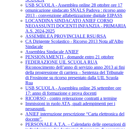
USB SCUOLA - Assemblea online 28 ottobre ore 17
omunicazione sindacato SNALS Padova : ricorso anno
2013 - convenzione alfabetizzazione digitale EIPASS
LOCANDINA SINDACATO ANIEF CORSO
NEOASSUNTI DOCENTI INFANZIA - PRIMARIA
A.S. 2024-2025
ASSEMBLEA PROVINCIALE RSU/RSA
CA Dirigente Scolastico - Ricorso 2013 Nota all'Albo
Sindacale
Assemblea Sindacale ANIEF
PENSIONAMENTI - domande entro 21 ottobre
FEDERAZIONE UIL SCUOLA RUA
Riconoscimento dell’anno di servizio anno 2013 ai fini
della progressione di carriera – Sentenza del Tribunale
di Frosinone su ricorso presentato dalla UIL Scuola
Rua
USB SCUOLA - Assemblea online 26 settembre ore
17: anno di formazione e prova docenti
RICORSO - contro reiterazione contratti a termine
Immissioni in ruolo ATA, quali adempimenti per i
neoassunti.
ANIEF interruzione prescrizione “Carta elettronica del
docente”.
PERSONALE A.T.A. – Calendario delle operazioni di