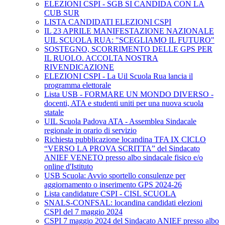
ELEZIONI CSPI - SGB SI CANDIDA CON LA
CUB SUR
LISTA CANDIDATI ELEZIONI CSPI
IL 23 APRILE MANIFESTAZIONE NAZIONALE
UIL SCUOLA RUA: "SCEGLIAMO IL FUTURO"
SOSTEGNO, SCORRIMENTO DELLE GPS PER
IL RUOLO. ACCOLTA NOSTRA
RIVENDICAZIONE
ELEZIONI CSPI - La Uil Scuola Rua lancia il
programma elettorale
Lista USB - FORMARE UN MONDO DIVERSO -
docenti, ATA e studenti uniti per una nuova scuola
statale
UIL Scuola Padova ATA - Assemblea Sindacale
regionale in orario di servizio
Richiesta pubblicazione locandina TFA IX CICLO
“VERSO LA PROVA SCRITTA” del Sindacato
ANIEF VENETO presso albo sindacale fisico e/o
online d'Istituto
USB Scuola: Avvio sportello consulenze per
aggiornamento o inserimento GPS 2024-26
Lista candidature CSPI - CISL SCUOLA
SNALS-CONFSAL: locandina candidati elezioni
CSPI del 7 maggio 2024
CSPI 7 maggio 2024 del Sindacato ANIEF presso albo