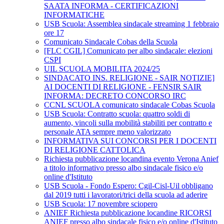
SAATA INFORMA - CERTIFICAZIONI
INFORMATICHE
USB Scuola: Assemblea sindacale streaming 1 febbraio
ore 17
Comunicato Sindacale Cobas della Scuola
[FLC CGIL] Comunicato per albo sindacale: elezioni
CSPI
UIL SCUOLA MOBILITA 2024/25
SINDACATO INS. RELIGIONE - SAIR NOTIZIE]
AI DOCENTI DI RELIGIONE - FENSIR SAIR
INFORMA: DECRETO CONCORSO IRC
CCNL SCUOLA comunicato sindacale Cobas Scuola
USB Scuola: Contratto scuola: quattro soldi di
aumento, vincoli sulla mobilità stabiliti per contratto e
personale ATA sempre meno valorizzato
INFORMATIVA SUI CONCORSI PER I DOCENTI
DI RELIGIONE CATTOLICA
Richiesta pubblicazione locandina evento Verona Anief
a titolo informativo presso albo sindacale fisico e/o
online d'Istituto
USB Scuola - Fondo Espero: Cgil-Cisl-Uil obbligano
dal 2019 tutti i lavoratori/trici della scuola ad aderire
USB Scuola: 17 novembre sciopero
ANIEF Richiesta pubblicazione locandine RICORSI
ANIEF presso albo sindacale fisico e/o online d'Istituto