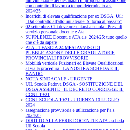
individuazione dei destinatari di proposta di assunzione
con contratto di lavoro a tempo determinato a.s.
2024/25
Incarichi di elevata qualificazione per ex DSGA, Uil:
"Dal contratto all'atto unilaterale. Si torna al passato"
02 settembre. Chi deve presentarsi a scuola . Presa di
servizio personale docente e Ata.
SUPPLENZE Docenti e ATA a.s. 2024/25: tutto quello
che c’è da sapere
ATA - 1 FASCIA 24 MESI AVVISO DI
PUBBLICAZIONE DELLE GRADUATORIE
PROVINCIALI PROVVISORIE
Mobilità verticale Fuzionari ed Elevate Qualificazioni,
al via la procedura - LA NOSTRA SCHEDA E IL
BANDO
NOTA SINDACALE - URGENTE
UIL Scuola Padova DSGA - SOSTITUZIONE DEL
DSGA ASSENTE - IL DECRETO CORREGGE IL
CCNL 19/21
CCNL SCUOLA 19/21 - UDIENZA 10 LUGLIO
2024
assegnazione provvisoria e utilizzazione per l’a.s.
2024/25
DIRITTO ALLA FERIE DOCENTI E ATA - scheda
Uil Scuola