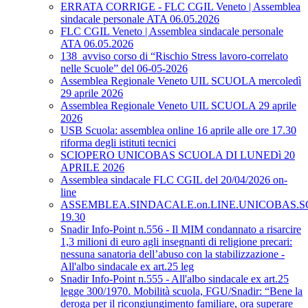
ERRATA CORRIGE - FLC CGIL Veneto | Assemblea
sindacale personale ATA 06.05.2026
FLC CGIL Veneto | Assemblea sindacale personale
ATA 06.05.2026
138_avviso corso di “Rischio Stress lavoro-correlato
nelle Scuole” del 06-05-2026
Assemblea Regionale Veneto UIL SCUOLA mercoledì
29 aprile 2026
Assemblea Regionale Veneto UIL SCUOLA 29 aprile
2026
USB Scuola: assemblea online 16 aprile alle ore 17.30
riforma degli istituti tecnici
SCIOPERO UNICOBAS SCUOLA DI LUNEDì 20
APRILE 2026
Assemblea sindacale FLC CGIL del 20/04/2026 on-
line
ASSEMBLEA.SINDACALE.on.LINE.UNICOBAS.SCU
19.30
Snadir Info-Point n.556 - Il MIM condannato a risarcire
1,3 milioni di euro agli insegnanti di religione precari:
nessuna sanatoria dell’abuso con la stabilizzazione -
All'albo sindacale ex art.25 leg
Snadir Info-Point n.555 - All'albo sindacale ex art.25
legge 300/1970. Mobilità scuola, FGU/Snadir: “Bene la
deroga per il ricongiungimento familiare, ora superare