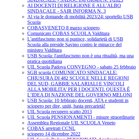
AI DOCENTI DI RELIGIONE E ALL'ALBO
SINDACALE - SAIR INFORMA N. 3
Al via le domande di mobilità 2023/24: sportello USB
Scuola
COBASVENETO 8 marzo sciopero
Comunicato COBAS SCUOLA Valditara
L'antifascismo non si punisce, solidarietà di USB
Scuola alla preside Savino contro le minacce del
ministro Valditara
USB Scuola: l'antifascismo non è una ritualità, ma una
pratica quotidiana
UIL Scuola Padova CONVEGNO - sabato 25 febbraio
SGB scuola COMUNICATO SINDACALE:
CHIUSURA DI 482 SCUOLE NELLE REGIONI
DEL SUD, GABBIE SALARIALI E VINCOLI
ALLA MOBILITA’ PER I DOCENTI. QUESTA È
L’IDEA DI NAZIONE DEL GOVERNO MELONI
USB Scuola: 10 febbraio docenti, ATA e studenti in
sciopero per dire, uniti, basta precarietà!
UIL Scuola recupero scatto 2013
UIL Scuola PENSIONAMENTI - misure straordinarie
Assemblea Regionale UIL SCUOLA Veneto
COBAS arretrati CCNL
sciopero 14 dicembre 2022