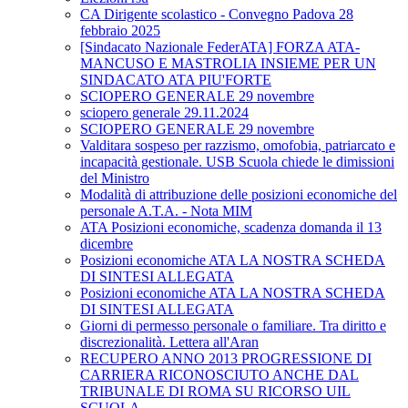
CA Dirigente scolastico - Convegno Padova 28
febbraio 2025
[Sindacato Nazionale FederATA] FORZA ATA-
MANCUSO E MASTROLIA INSIEME PER UN
SINDACATO ATA PIU'FORTE
SCIOPERO GENERALE 29 novembre
sciopero generale 29.11.2024
SCIOPERO GENERALE 29 novembre
Valditara sospeso per razzismo, omofobia, patriarcato e
incapacità gestionale. USB Scuola chiede le dimissioni
del Ministro
Modalità di attribuzione delle posizioni economiche del
personale A.T.A. - Nota MIM
ATA Posizioni economiche, scadenza domanda il 13
dicembre
Posizioni economiche ATA LA NOSTRA SCHEDA
DI SINTESI ALLEGATA
Posizioni economiche ATA LA NOSTRA SCHEDA
DI SINTESI ALLEGATA
Giorni di permesso personale o familiare. Tra diritto e
discrezionalità. Lettera all'Aran
RECUPERO ANNO 2013 PROGRESSIONE DI
CARRIERA RICONOSCIUTO ANCHE DAL
TRIBUNALE DI ROMA SU RICORSO UIL
SCUOLA