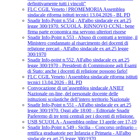
definitivamente tutti i vincoli”
FLC CGIL Veneto | PROMEMORIA Assemblea
sindacale riforma istituti tecnici 13.04.2026 - BL PD
Snadir Info-Point n.554 - All'albo sindacale ex art.25
legge 300/1970. SCUOLA, RINNOVO CCNL: bene
firma parte economica ma servono ulteriori risorse
Snadir Info-Point n.553 - Abuso di contratti a termine, il
Ministero condannato al risarcimento dei docenti di
religione precari - All'albo sindacale ex art.25 legge
300/1970
Snadir Info-point n.552. All'albo sindacale ex art.25
legge 300/1970 - Presidenti di Commissione agli Esami
di Stato: anche i docenti di religione possono farlo!
FLC CGIL Veneto | Assemblea sindacale riforma istituti
tecnici 13.04.2026 - BL PD
Convocazione di un’assemblea sindacale ANIEF
Nazionale on-line, del personale docente delle
istituzioni scolastiche dell’intero territorio Nazionale
Snadir Info-Point n.551 - All'albo sindacale ex art.25
legge 300/1970. Oggi alle 18:00 – Editoriale Snadir
Parleremo di tre temi centrali per i docenti di religione.
USB SCUOLA - Assemblea online 13 aprile ore 17-19
Snadir Info-Point n.549 - Sicilia – Concorso ordinario –
rettifica graduatorie per Infanzia e Primaria - All'albo
sindacale ex art.25 legge 300/1970