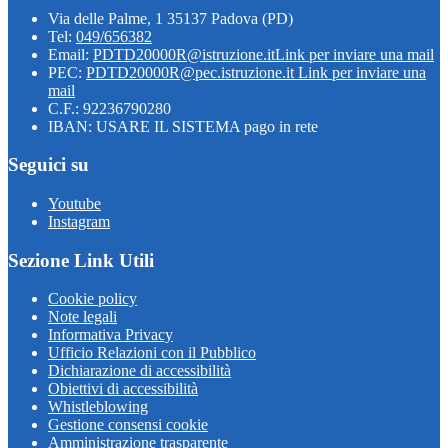
Via delle Palme, 1 35137 Padova (PD)
Tel:
049/656382
Email:
PDTD20000R@istruzione.it
Link per inviare una mail
PEC:
PDTD20000R@pec.istruzione.it
Link per inviare una
mail
C.F.: 92236790280
IBAN: USARE IL SISTEMA pago in rete
Seguici su
Youtube
Instagram
Sezione Link Utili
Cookie policy
Note legali
Informativa Privacy
Ufficio Relazioni con il Pubblico
Dichiarazione di accessibilità
Obiettivi di accessibilità
Whistleblowing
Gestione consensi cookie
Amministrazione trasparente