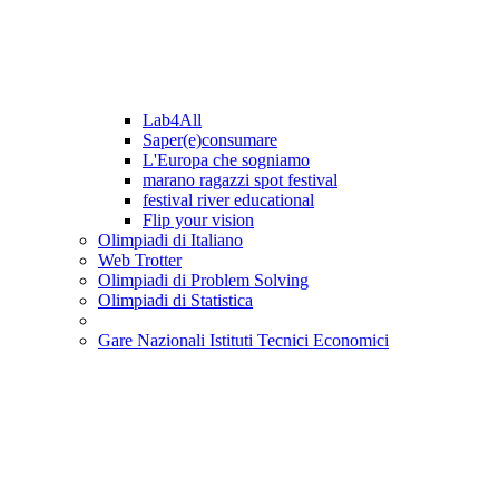
Lab4All
Saper(e)consumare
L'Europa che sogniamo
marano ragazzi spot festival
festival river educational
Flip your vision
Olimpiadi di Italiano
Web Trotter
Olimpiadi di Problem Solving
Olimpiadi di Statistica
Gare Nazionali Istituti Tecnici Economici