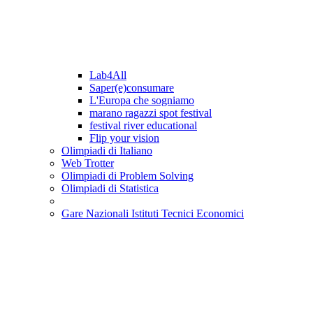
Lab4All
Saper(e)consumare
L'Europa che sogniamo
marano ragazzi spot festival
festival river educational
Flip your vision
Olimpiadi di Italiano
Web Trotter
Olimpiadi di Problem Solving
Olimpiadi di Statistica
Gare Nazionali Istituti Tecnici Economici