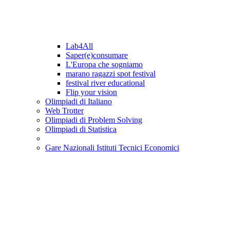
Lab4All
Saper(e)consumare
L'Europa che sogniamo
marano ragazzi spot festival
festival river educational
Flip your vision
Olimpiadi di Italiano
Web Trotter
Olimpiadi di Problem Solving
Olimpiadi di Statistica
Gare Nazionali Istituti Tecnici Economici