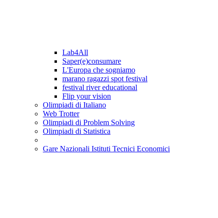
Lab4All
Saper(e)consumare
L'Europa che sogniamo
marano ragazzi spot festival
festival river educational
Flip your vision
Olimpiadi di Italiano
Web Trotter
Olimpiadi di Problem Solving
Olimpiadi di Statistica
Gare Nazionali Istituti Tecnici Economici