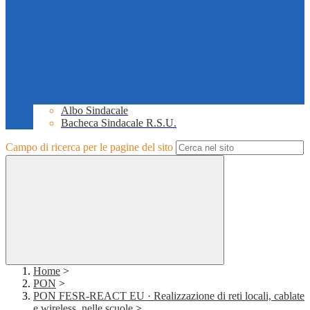
Albo Sindacale
Bacheca Sindacale R.S.U.
Campo di ricerca per le pagine del sito
Home
>
PON
>
PON FESR-REACT EU · Realizzazione di reti locali, cablate
e wireless, nelle scuole
>