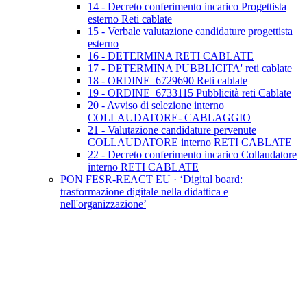
14 - Decreto conferimento incarico Progettista
esterno Reti cablate
15 - Verbale valutazione candidature progettista
esterno
16 - DETERMINA RETI CABLATE
17 - DETERMINA PUBBLICITA' reti cablate
18 - ORDINE_6729690 Reti cablate
19 - ORDINE_6733115 Pubblicità reti Cablate
20 - Avviso di selezione interno
COLLAUDATORE- CABLAGGIO
21 - Valutazione candidature pervenute
COLLAUDATORE interno RETI CABLATE
22 - Decreto conferimento incarico Collaudatore
interno RETI CABLATE
PON FESR-REACT EU · ‘Digital board:
trasformazione digitale nella didattica e
nell'organizzazione’