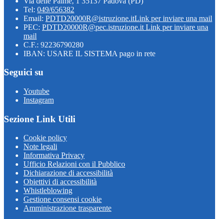
Via delle Palme, 1 35137 Padova (PD)
Tel:
049/656382
Email:
PDTD20000R@istruzione.it
Link per inviare una mail
PEC:
PDTD20000R@pec.istruzione.it
Link per inviare una
mail
C.F.: 92236790280
IBAN: USARE IL SISTEMA pago in rete
Seguici su
Youtube
Instagram
Sezione Link Utili
Cookie policy
Note legali
Informativa Privacy
Ufficio Relazioni con il Pubblico
Dichiarazione di accessibilità
Obiettivi di accessibilità
Whistleblowing
Gestione consensi cookie
Amministrazione trasparente