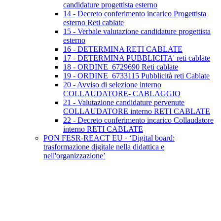
candidature progettista esterno
14 - Decreto conferimento incarico Progettista
esterno Reti cablate
15 - Verbale valutazione candidature progettista
esterno
16 - DETERMINA RETI CABLATE
17 - DETERMINA PUBBLICITA' reti cablate
18 - ORDINE_6729690 Reti cablate
19 - ORDINE_6733115 Pubblicità reti Cablate
20 - Avviso di selezione interno
COLLAUDATORE- CABLAGGIO
21 - Valutazione candidature pervenute
COLLAUDATORE interno RETI CABLATE
22 - Decreto conferimento incarico Collaudatore
interno RETI CABLATE
PON FESR-REACT EU · ‘Digital board:
trasformazione digitale nella didattica e
nell'organizzazione’