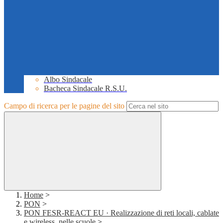
Albo Sindacale
Bacheca Sindacale R.S.U.
Campo di ricerca per le pagine del sito
Home
>
PON
>
PON FESR-REACT EU · Realizzazione di reti locali, cablate
e wireless, nelle scuole
>