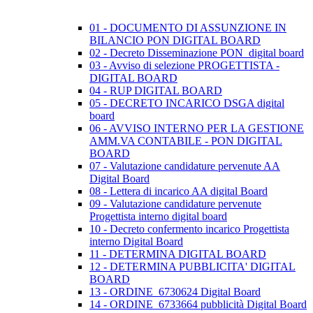
01 - DOCUMENTO DI ASSUNZIONE IN
BILANCIO PON DIGITAL BOARD
02 - Decreto Disseminazione PON_digital board
03 - Avviso di selezione PROGETTISTA -
DIGITAL BOARD
04 - RUP DIGITAL BOARD
05 - DECRETO INCARICO DSGA digital
board
06 - AVVISO INTERNO PER LA GESTIONE
AMM.VA CONTABILE - PON DIGITAL
BOARD
07 - Valutazione candidature pervenute AA
Digital Board
08 - Lettera di incarico AA digital Board
09 - Valutazione candidature pervenute
Progettista interno digital board
10 - Decreto confermento incarico Progettista
interno Digital Board
11 - DETERMINA DIGITAL BOARD
12 - DETERMINA PUBBLICITA' DIGITAL
BOARD
13 - ORDINE_6730624 Digital Board
14 - ORDINE_6733664 pubblicità Digital Board