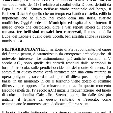
un documento del 1181 relativo ai confini della Diocesi definiti da
Papa Lucio III. Situato nell’asse viario principale del borgo, il
Palazzo Ducale
è quello che un tempo era l’antico castello, edificio
imponente che ha subìto, nel corso della sua storia, svariate
modifiche. Oggi è sede del
Municipio
ed ospita al suo interno il
museo civico che custodisce, oltre a vari reperti storici di epoca
romana,
tre bellissimi mosaici ben conservati
, il mosaico della
Lupa, del Leone e quello degli uccelli, ben allestita anche la sezione
numismatica.
P
I
ETRABB
O
NDANTE
: Il territorio di Pietrabbondante, nel cuore
del Sannio pentro, è caratterizzato da emergenze archeologiche di
notevole interesse. Le testimonianze più antiche, risalenti al V
secolo a.C., sono quelle dei corredi restituiti dalla necropoli in
località Troccola, sulle pendici occidentali del monte Saraceno. La
sommità di questo monte verrà fortificata con una cinta muraria in
opera poligonale, raccordata ad opere di difesa poste a quote più
basse, in un momento in cui il territorio viene dotato di strutture
difensive per opporsi alla minaccia romana. In questo momento
(seconda metà del IV secolo a.C.) inizia la frequentazione del luogo
di culto in località Calcatello. Stretto appare, fin dalle fasi più
antiche, il legame tra questo santuario e l’esercito, come
testimoniano le numerose armi dedicate nell’area sacra.
Il luogo di culto testimonia una sistemazione monumentale nel III