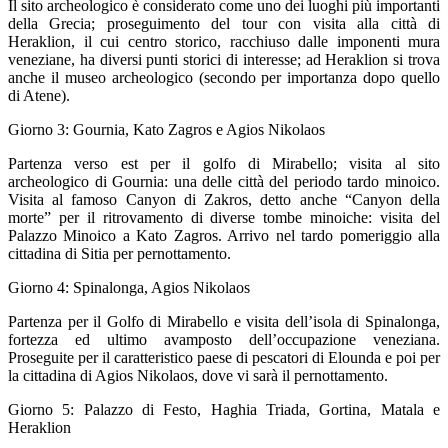
Il sito archeologico è considerato come uno dei luoghi più importanti
della Grecia; proseguimento del tour con visita alla città di
Heraklion, il cui centro storico, racchiuso dalle imponenti mura
veneziane, ha diversi punti storici di interesse; ad Heraklion si trova
anche il museo archeologico (secondo per importanza dopo quello
di Atene).
Giorno 3: Gournia, Kato Zagros e Agios Nikolaos
Partenza verso est per il golfo di Mirabello; visita al sito
archeologico di Gournia: una delle città del periodo tardo minoico.
Visita al famoso Canyon di Zakros, detto anche “Canyon della
morte” per il ritrovamento di diverse tombe minoiche: visita del
Palazzo Minoico a Kato Zagros. Arrivo nel tardo pomeriggio alla
cittadina di Sitia per pernottamento.
Giorno 4: Spinalonga, Agios Nikolaos
Partenza per il Golfo di Mirabello e visita dell’isola di Spinalonga,
fortezza ed ultimo avamposto dell’occupazione veneziana.
Proseguite per il caratteristico paese di pescatori di Elounda e poi per
la cittadina di Agios Nikolaos, dove vi sarà il pernottamento.
Giorno 5: Palazzo di Festo, Haghia Triada, Gortina, Matala e
Heraklion