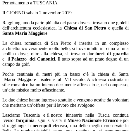
Pernottamento a
TUSCANIA
II GIORNO sabato 2 novembre 2019
Raggiungiamo la parte più alta del paese dove si trovano due gioielli
dell’architettura ecclesiastica, la
C
hiesa di San Pietro
e quella di
Santa Maria Maggiore
.
La chiesa romanica di San Pietro è inserita in un complesso
architettonico veramente molto bello, si trova infatti in cima a una
collina dove, oltre alla chiesa, si trovano due
torri di guardia
e il
Palazzo dei Canonici
. Il tutto sopra ad un prato degno di un
campo da golf.
Poche centinaia di metri più in basso c’è la chiesa di Santa
Maria Maggiore risalente al VII secolo. Anch’essa costruita in
stile romanico ha un interno riccamente affrescato e, nel complesso,
un’aria mistica molto affascinante.
Le due chiese hanno ingresso gratuito e vengono gestite da volontari
che meritano un’offerta per il lavoro che svolgono.
Lasciamo Tuscania e il nostro itinerario nella Tuscia continua
verso
Tarquinia
. Qui si visita il
Museo
N
az
i
ona
l
e Etrusco
e poi
si raggiunge la
necropoli etrusca
, una delle meglio conservate in
Italia. Le tombe visitabili sono una ventina e si raggiungono