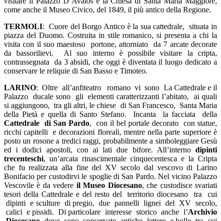
visitare il Palazzo D’Avalos e la Chiesa di Santa Maria Maggiore,
come anche il Museo Civico, del 1849, il più antico della Regione.
TER
MO
L
I
: Cuore del Borgo Antico è la sua cattedrale, situata in
piazza del Duomo. Costruita in stile romanico, si presenta a chi la
visita con il suo maestoso portone, attorniato da 7 arcate decorate
da bassorilievi. Al suo interno è possibile visitare la cripta,
contrassegnata da 3 absidi, che oggi è diventata il luogo dedicato a
conservare le reliquie di San Basso e Timoteo.
LAR
I
N
O
: Oltre all’anfiteatro romano vi sono La Cattedrale e il
Palazzo ducale sono gli elementi caratterizzanti l’abitato, ai quali
si aggiungono, tra gli altri, le chiese di San Francesco, Santa Maria
della Pietà e quella di Santo Stefano. Incanta la facciata della
Cattedrale di San Pardo
, con il bel portale decorato con statue,
ricchi capitelli e decorazioni floreali, mentre nella parte superiore è
posto un rosone a tredici raggi, probabilmente a simboleggiare Gesù
ed i dodici apostoli, con ai lati due bifore. All’interno
dipinti
trecenteschi
, un’arcata rinascimentale cinquecentesca e la Cripta
che fu realizzata alla fine del XV secolo dal vescovo di Larino
Bonifacio per custodirvi le spoglie di San Pardo. Nel vicino Palazzo
Vescovile è da vedere
il Museo Diocesano
, che custodisce svariati
tesori della Cattedrale e del resto del territorio diocesano tra cui
dipinti e sculture di pregio, due pannelli lignei del XV secolo,
calici e pissidi. Di particolare interesse storico anche l’
A
rchivio
Diocesano,
dove sono conservate antiche lettere e bolle tra cui