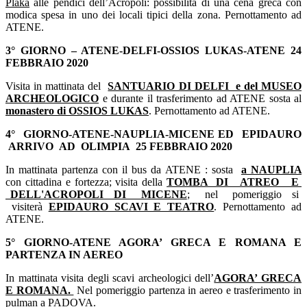
Plaka
alle pendici dell’Acropoli: possibilità di una cena greca con
modica spesa in uno dei locali tipici della zona. Pernottamento ad
ATENE.
3° GIORNO – ATENE-DELFI-OSSIOS LUKAS-ATENE 24
FEBBRAIO 2020
Visita in mattinata del
SANTUARIO DI DELFI e del MUSEO
ARCHEOLOGICO
e durante il trasferimento ad ATENE sosta al
monastero di OSSIOS LUKAS
. Pernottamento ad ATENE.
4° GIORNO-ATENE-NAUPLIA-MICENE ED EPIDAURO
ARRIVO AD OLIMPIA 25
FEBBRAIO 2020
In mattinata partenza con il bus da ATENE : sosta
a NAUPLIA
con cittadina e fortezza; visita della
TOMBA DI ATREO E
DELL'ACROPOLI DI MICENE
; nel pomeriggio si
visiterà
EPIDAURO SCAVI E TEATRO
. Pernottamento ad
ATENE.
5° GIORNO-ATENE AGORA’ GRECA E ROMANA E
PARTENZA IN AEREO
In mattinata visita degli scavi archeologici dell’
AGORA’ GRECA
E ROMANA.
Nel pomeriggio partenza in aereo e trasferimento in
pulman a PADOVA.