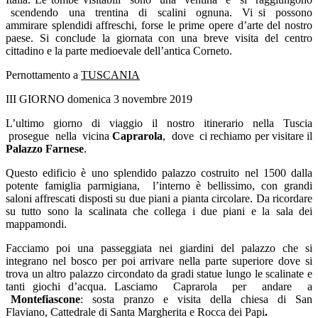
scendendo una trentina di scalini ognuna. Vi si possono
ammirare splendidi affreschi, forse le prime opere d’arte del nostro
paese. Si conclude la giornata con una breve visita del centro
cittadino e la parte medioevale dell’antica Corneto.
Pernottamento a
TUSCANIA
III GIORNO domenica 3 novembre 2019
L’ultimo giorno di viaggio il nostro itinerario nella Tuscia
prosegue nella vicina
Caprarola
, dove ci rechiamo per visitare il
Palazzo Farnese
.
Questo edificio è uno splendido palazzo costruito nel 1500 dalla
potente famiglia parmigiana, l’interno è bellissimo, con grandi
saloni affrescati disposti su due piani a pianta circolare. Da ricordare
su tutto sono la scalinata che collega i due piani e la sala dei
mappamondi.
Facciamo poi una passeggiata nei giardini del palazzo che si
integrano nel bosco per poi arrivare nella parte superiore dove si
trova un altro palazzo circondato da gradi statue lungo le scalinate e
tanti giochi d’acqua. Lasciamo Caprarola per andare a
Montefiascone
: sosta pranzo e visita della chiesa di San
Flaviano, Cattedrale di Santa Margherita e Rocca dei Papi
.