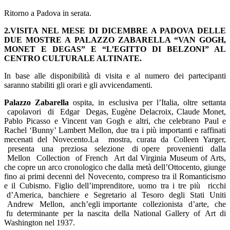
Ritorno a Padova in serata.
2.VISITA NEL MESE DI DICEMBRE A PADOVA DELLE
DUE MOSTRE A PALAZZO ZABARELLA “VAN GOGH,
MONET E DEGAS” E “L’EGITTO DI BELZONI” AL
CENTRO CULTURALE ALTINATE.
In base alle disponibilità di visita e al numero dei partecipanti
saranno stabiliti gli orari e gli avvicendamenti.
Pa
l
azz
o Zabarella
ospita, in esclusiva per l’Italia, oltre settanta
capolavori di Edgar Degas, Eugène Delacroix, Claude Monet,
Pablo Picasso e Vincent van Gogh e altri, che celebrano Paul e
Rachel ‘Bunny’ Lambert Mellon, due tra i più importanti e raffinati
mecenati del Novecento.La mostra, curata da Colleen Yarger,
presenta una preziosa selezione di opere provenienti dalla
Mellon Collection of French Art dal Virginia Museum of Arts,
che copre un arco cronologico che dalla metà dell’Ottocento, giunge
fino ai primi decenni del Novecento, compreso tra il Romanticismo
e il Cubismo. Figlio dell’imprenditore, uomo tra i tre più ricchi
d’America, banchiere e Segretario al Tesoro degli Stati Uniti
Andrew Mellon, anch’egli importante collezionista d’arte, che
fu determinante per la nascita della National Gallery of Art di
Washington nel 1937.