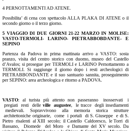
4 PERNOTTAMENTI AD ATENE.
Possibilita’ di cena con spettacolo ALLA PLAKA DI ATENE o il
secondo giorno o il terzo giorno.
5 VIAGGIO DI DUE GIORNI 21-22 MARZO IN MOLISE:
VASTO-TERMOLI- LARINO- PIETRABBOBDANTE- E
SEPINO
Partenza da Padova in prima mattinata arrivo a VASTO: sosta
pranzo, visita del centro storico con duomo, museo del Castello
d’Avalos; si prosegue per TERMOLI e LARINO Pernottamento a
TERMOLI. Si raggiunge il giorno dopo i resti archeologici di
PIETRABBONDANTE e il suo santuario sannita, proseguimento
per SEPINO: area archeologica e ritorno a PADOVA.
VAST
O
: al turista più attento non passeranno inosservati i
pregiati resti delle
ville augustee
, le tracce degli insediamenti
medievali. Sopravvivono alla memoria storica strutture
architettoniche originarie, come i portali di S. Giuseppe e di S.
Pietro risalenti al XIII secolo; il Castello Caldoresco, le Torri di
Bassano, Diomede del Moro e Damante del XV secolo. Da