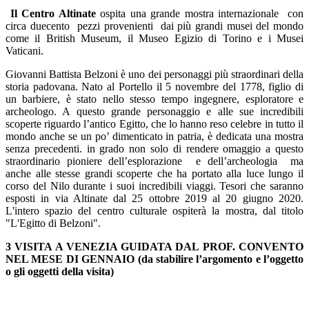
I
l Centro Altinate
ospita una grande mostra internazionale con
circa duecento pezzi provenienti dai più grandi musei del mondo
come il British Museum, il Museo Egizio di Torino e i Musei
Vaticani.
Giovanni Battista Belzoni è uno dei personaggi più straordinari della
storia padovana. Nato al Portello il 5 novembre del 1778, figlio di
un barbiere, è stato nello stesso tempo ingegnere, esploratore e
archeologo. A questo grande personaggio e alle sue incredibili
scoperte riguardo l’antico Egitto, che lo hanno reso celebre in tutto il
mondo anche se un po’ dimenticato in patria, è dedicata una mostra
senza precedenti. in grado non solo di rendere omaggio a questo
straordinario pioniere dell’esplorazione e dell’archeologia ma
anche alle stesse grandi scoperte che ha portato alla luce lungo il
corso del Nilo durante i suoi incredibili viaggi. Tesori che saranno
esposti in via Altinate dal 25 ottobre 2019 al 20 giugno 2020.
L'intero spazio del centro culturale ospiterà la mostra, dal titolo
"L'Egitto di Belzoni".
3 VISITA A VENEZIA GUIDATA DAL PROF. CONVENTO
NEL MESE DI GENNAIO (da stabilire l’argomento e l’oggetto
o gli oggetti della visita)