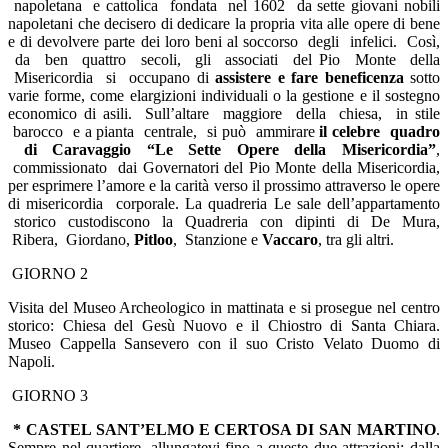
napoletana e cattolica fondata nel 1602 da sette giovani nobili
napoletani che decisero di dedicare la propria vita alle opere di bene
e di devolvere parte dei loro beni al soccorso degli infelici. Così,
da ben quattro secoli, gli associati del Pio Monte della
Misericordia si occupano di
assistere e fare beneficenza
sotto
varie forme, come elargizioni individuali o la gestione e il sostegno
economico di asili. Sull’altare maggiore della chiesa, in stile
barocco e a pianta centrale, si può ammirare
il celebre quadro
di Caravaggio “Le Sette Opere della Misericordia”
,
commissionato dai Governatori del Pio Monte della Misericordia,
per esprimere l’amore e la carità verso il prossimo attraverso le opere
di misericordia corporale. La quadreria Le sale dell’appartamento
storico custodiscono la Quadreria con dipinti di De Mura,
Ribera, Giordano,
Pitloo
, Stanzione e
Vaccaro
, tra gli altri.
GIORNO 2
Visita del Museo Archeologico in mattinata e si prosegue nel centro
storico: Chiesa del Gesù Nuovo e il Chiostro di Santa Chiara.
Museo Cappella Sansevero con il suo Cristo Velato Duomo di
Napoli.
GIORNO 3
* CASTEL SANT’ELMO E CERTOSA DI SAN MARTINO
.
Sempre nel quartiere, allungatevi fino a queste due attrazioni: dalla