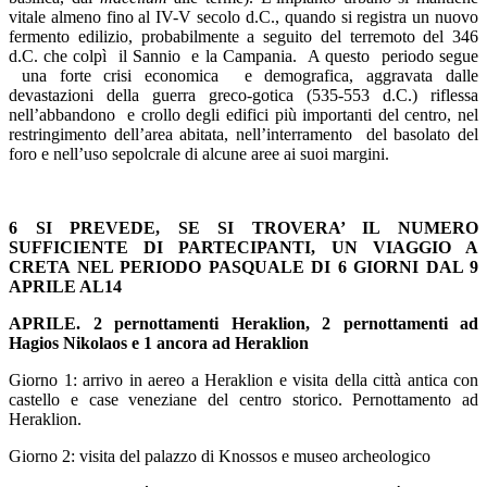
vitale almeno fino al IV-V secolo d.C., quando si registra un nuovo
fermento edilizio, probabilmente a seguito del terremoto del 346
d.C. che colpì il Sannio e la Campania. A questo periodo segue
una forte crisi economica e demografica, aggravata dalle
devastazioni della guerra greco-gotica (535-553 d.C.) riflessa
nell’abbandono e crollo degli edifici più importanti del centro, nel
restringimento dell’area abitata, nell’interramento del basolato del
foro e nell’uso sepolcrale di alcune aree ai suoi margini.
6 SI PREVEDE, SE SI TROVERA’ IL NUMERO
SUFFICIENTE DI PARTECIPANTI, UN VIAGGIO A
CRETA NEL PERIODO PASQUALE DI 6 GIORNI DAL 9
APRILE AL14
APRILE. 2 pernottamenti Heraklion, 2 pernottamenti ad
Hagios Nikolaos e 1 ancora ad
Heraklion
Giorno 1: arrivo in aereo a Heraklion e visita della città antica con
castello e case veneziane del centro storico. Pernottamento ad
Heraklion.
Giorno 2: visita del palazzo di Knossos e museo archeologico