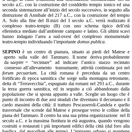
secolo a.C. con la costruzione del cosiddetto tempio ionico ed una
seconda sistemazione all’inizio del secolo successivo, in seguito alla
distruzione di Annibale del 217 a.C., con la costruzione del tempio
A. Solo alla fine del II-inizi del I secolo a.C. verrà realizzato il
complesso teatro-tempio (B) con uno schema tipico dell’età
ellenistica mediato dall’ambiente campano e latino. Gli ultimi scavi
hanno indagato l’area a sud-ovest del complesso monumentale
teatro-tempio individuando l’importante
domus publica
.
SEP
I
N
O
è un centro di pianura, situato ai piedi del Matese e
aperto sulla valle del Tammaro. Il nome deriva probabilmente
da
saepire
= “recintare” ad indicare l’antico stazzo recintato
connesso all’allevamento transumante, attività continuata poi nel
forum pecuarium
. La città romana è preceduta da un centro
fortificato di epoca sannitica che sorge sulla montagna retrostante,
detta di “Terravecchia”, espugnato dai romani nel 293 a.C., durante
la terza guerra sannitica, ed in seguito a ciò abbandonato dalla
popolazione che si sposta appunto a valle. Sceglie un luogo che è
punto di incontro di due assi stradali che diventano il decumano e il
cardo massimi della città: il tratturo Pescasseroli-Candela e quello
trasversale che scende dal Matese e prosegue verso le colline della
piana del Tammaro. Il centro ha una sua prima organizzazione nel II
secolo a.C. e la massima fioritura in età augustea, quando vengono
costruiti o restaurati i più importanti edifici della città (dal foro alla
basilica, dal
macellum
alle terme). L’impianto urbano si mantiene