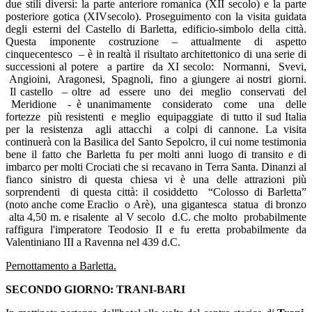
due stili diversi: la parte anteriore romanica (XII secolo) e la parte
posteriore gotica (XIVsecolo). Proseguimento con la visita guidata
degli esterni del Castello di Barletta, edificio-simbolo della città.
Questa imponente costruzione – attualmente di aspetto
cinquecentesco – è in realtà il risultato architettonico di una serie di
successioni al potere a partire da XI secolo: Normanni, Svevi,
Angioini, Aragonesi, Spagnoli, fino a giungere ai nostri giorni.
Il castello – oltre ad essere uno dei meglio conservati del
Meridione - è unanimamente considerato come una delle
fortezze più resistenti e meglio equipaggiate di tutto il sud Italia
per la resistenza agli attacchi a colpi di cannone. La visita
continuerà con la Basilica del Santo Sepolcro, il cui nome testimonia
bene il fatto che Barletta fu per molti anni luogo di transito e di
imbarco per molti Crociati che si recavano in Terra Santa. Dinanzi al
fianco sinistro di questa chiesa vi è una delle attrazioni più
sorprendenti di questa città: il cosiddetto “Colosso di Barletta”
(noto anche come Eraclio o Arè), una gigantesca statua di bronzo
alta 4,50 m. e risalente al V secolo d.C. che molto probabilmente
raffigura l'imperatore Teodosio II e fu eretta probabilmente da
Valentiniano III a Ravenna nel 439 d.C.
Pernottamento a Barletta.
SECONDO GIORNO: TRANI-BARI