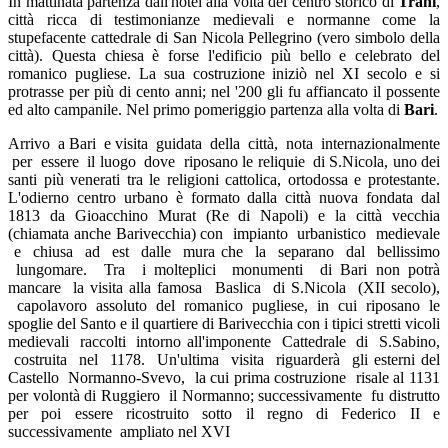
In mattinata partenza dall'hotel alla volta del centro storico di
Trani
,
città ricca di testimonianze medievali e normanne come la
stupefacente cattedrale di San Nicola Pellegrino (vero simbolo della
città). Questa chiesa è forse l'edificio più bello e celebrato del
romanico pugliese. La sua costruzione iniziò nel XI secolo e si
protrasse per più di cento anni; nel '200 gli fu affiancato il possente
ed alto campanile. Nel primo pomeriggio partenza alla volta di
Bari
.
Arrivo a Bari e visita guidata della città, nota internazionalmente
per essere il luogo dove riposano le reliquie di S.Nicola, uno dei
santi più venerati tra le religioni cattolica, ortodossa e protestante.
L'odierno centro urbano è formato dalla città nuova fondata dal
1813 da Gioacchino Murat (Re di Napoli) e la città vecchia
(chiamata anche Barivecchia) con impianto urbanistico medievale
e chiusa ad est dalle mura che la separano dal bellissimo
lungomare. Tra i molteplici monumenti di Bari non potrà
mancare la visita alla famosa Baslica di S.Nicola (XII secolo),
capolavoro assoluto del romanico pugliese, in cui riposano le
spoglie del Santo e il quartiere di Barivecchia con i tipici stretti vicoli
medievali raccolti intorno all'imponente Cattedrale di S.Sabino,
costruita nel 1178. Un'ultima visita riguarderà gli esterni del
Castello Normanno-Svevo, la cui prima costruzione risale al 1131
per volontà di Ruggiero il Normanno; successivamente fu distrutto
per poi essere ricostruito sotto il regno di Federico II e
successivamente ampliato nel XVI