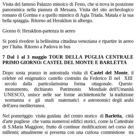
Visita del famoso Palazzo minoico di Festo, che si trova in posizione
panoramica nella pianura di Messara. Visita del sito archeologico
romano di Gortina e a quello minoico di Agia Triada. Matala e la sua
bella spiaggia. Ritorno ad Heraklion in albergo.
Giorno 6: Heraklion-partenza in aereo
Si potrà rivedere la bellissima cittadina veneziana e ripartire in aereo
per l’Italia. Ritorno a Padova in bus
7
Dal 1 al 3 maggio TOUR DELLA PUGLIA CENTRALE
PRIMO GIORNO: CASTEL DEL MONTE E BARLETTA
Dopo sosta pranzo in autostrada visita di
Castel del Monte
, il
celebre ed enigmatico castello costruito da Federico II nel XIII
secolo dalla particolarissima forma ottagonale. Questo
monumento, dichiarato Patrimonio Mondiale dell'Umanità
UNESCO, unisce nelle sue forme architettoniche la tradizione
normanna e gli studi matematici e astronomici degli arabi
dell'area mediterranea.
Nel pomeriggio visita guidata del centro storico di
Barletta
, città
d'arte pugliese che vanta numerosi edifici storici, come la Cattedrale
di S.Maria Maggiore, frutto di continue riedificazioni nel corso dei
millenni; attualmente si presenta con una curiosa commistione tra