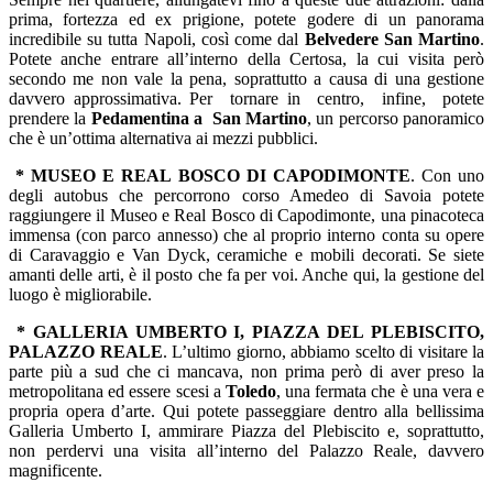
prima, fortezza ed ex prigione, potete godere di un panorama
incredibile su tutta Napoli, così come dal
Belvedere San Martino
.
Potete anche entrare all’interno della Certosa, la cui visita però
secondo me non vale la pena, soprattutto a causa di una gestione
davvero approssimativa. Per tornare in centro, infine, potete
prendere la
Pedamentina a San Martino
, un percorso panoramico
che è un’ottima alternativa ai mezzi pubblici.
* MUSEO E REAL BOSCO DI CAPODIMONTE
. Con uno
degli autobus che percorrono corso Amedeo di Savoia potete
raggiungere il Museo e Real Bosco di Capodimonte, una pinacoteca
immensa (con parco annesso) che al proprio interno conta su opere
di Caravaggio e Van Dyck, ceramiche e mobili decorati. Se siete
amanti delle arti, è il posto che fa per voi. Anche qui, la gestione del
luogo è migliorabile.
* GALLERIA UMBERTO I, PIAZZA DEL PLEBISCITO,
PALAZZO REALE
. L’ultimo giorno, abbiamo scelto di visitare la
parte più a sud che ci mancava, non prima però di aver preso la
metropolitana ed essere scesi a
Toledo
, una fermata che è una vera e
propria opera d’arte. Qui potete passeggiare dentro alla bellissima
Galleria Umberto I, ammirare Piazza del Plebiscito e, soprattutto,
non perdervi una visita all’interno del Palazzo Reale, davvero
magnificente.