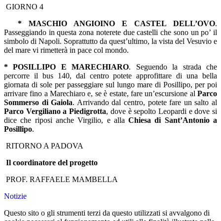
GIORNO 4
* MASCHIO ANGIOINO E CASTEL DELL’OVO
.
Passeggiando in questa zona noterete due castelli che sono un po’ il
simbolo di Napoli. Soprattutto da quest’ultimo, la vista del Vesuvio e
del mare vi rimetterà in pace col mondo.
* POSILLIPO E MARECHIARO
. Seguendo la strada che
percorre il bus 140, dal centro potete approfittare di una bella
giornata di sole per passeggiare sul lungo mare di Posillipo, per poi
arrivare fino a Marechiaro e, se è estate, fare un’escursione al
Parco
Sommerso di Gaiola
. Arrivando dal centro, potete fare un salto al
Parco Vergiliano a Piedigrotta
, dove è sepolto Leopardi e dove si
dice che riposi anche Virgilio, e alla
Chiesa di Sant’Antonio a
Posillipo
.
RITORNO A PADOVA
I
l coordinatore del progetto
PROF. RAFFAELE MAMBELLA
Notizie
Questo sito o gli strumenti terzi da questo utilizzati si avvalgono di