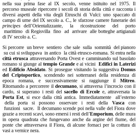
nella sua prima fase al IX secolo, venne istituito nel 1975. Il
percorso museale ripercorre i secoli di storia della città e racconta i
diversi aspetti della vita degli Etruschi di Vulci: uno spaccato di
campo di urne del IX secolo a. C., le sfarzose camere funerarie dei
principes
dell’Orientalizzante, la ricostruzione del porto
marittimo di Regisvilla fino ad arrivare alle botteghe artigianali
di IV secolo a. C.
Si percorre un breve sentiero che sale sulla sommità del pianoro
su cui si sviluppava in antico la città etrusco-romana. Si entra nella
città etrusca
attraversando Porta Ovest e camminando sul basolato
romano si giunge al
tempio Grande
e ai vicini
Edifici in Laterizi
ed
Edificio Absidato
. Si prosegue visitando la suggestiva
Domus
del Criptoportico
, scendendo nei sotterranei della residenza di
epoca romana, e successivamente si raggiunge il
Mitreo
.
Ritornando a percorrere il
decumano
, si attraversa l’incrocio con il
cardo, si superano i resti del
sacello di Ercole
e, attraversata la
Porta Est
, si esce dalla città antica. Immediatamente all’esterno
della porta si possono osservare i resti della
Vasca
con
funzioni sacre. Il decumano scende poi nella valle del Fiora dove
grazie a recenti scavi, sono emersi i resti dell’
Emporium
, delle mura
in opera quadrata che fungevano anche da argine del fiume, del
ponte che attraversava il Fiora, di alcune fornaci per la cottura di
vasi a vernice nera.