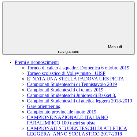
Menu di
navigazione
Premi e riconoscimenti
Torneo di calcio a squadre. Domenica 6 ottobre 2019
Torneo scolastico di Volley misto - UISP
E’ NATA UNA STELLA PADOVA URS PICTA
Campionati Studenteschi di Tennistavolo 2019
Campionati Studenteschi di tennis 2019.
Campionati Studenteschi Juniores di Basket 3.
Campionati Studenteschi di atletica leggera 2018-2019
Gare orienteering
Campionato provinciale nuoto 2019
CAMPIONE NAZIONALE ITALIANO
PARALIMPICO 100 metri su pista
CAMPIONATI STUDENTESCHI DI ATLETICA
LEGGERA ANNO SCOLASTICO 2017-2018