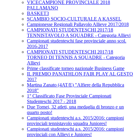
VICECAMPIONE PROVINCIALE 2018
PALLAMANO
BASKET3
SCAMBIO SOCIO-CULTURALE A KASSEL
Campionesse Regionali Pallavolo Allieve 2017/2018
CAMPIONATI STUDENTESCHI 2017/18
TENNISTAVOLO A SQUADRE - Categoria Allievi
Campionati studenteschi fase provinciale anno scol.
2016-2017
CAMPIONATI STUDENTESCHI 2017/18
TORNEO DI TENNIS A SQUADRE - Categoria
Allievi
Prime classificate torneo nazionale Business Game
IL PREMIO PANATHLON FAIR PLAY AL GESTO
2017
Martina Zanato (4AT/E) "Alfiere della Repubblica
2018"
1° Classificato Fase Provinciale Campionati
Studenteschi 2017 - 2018
Due Tornei, 32 atleti, una medaglia di bronzo e un
quarto posto!
Campionati studenteschi a.s. 2015/2016: campioni
provinciali tennistavolo squadra Juniores!
Campionati studenteschi a.s. 2015/2016: campioni
provinciali con Allievi e Juniores!