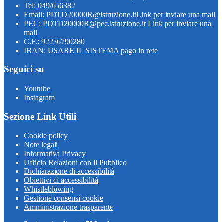
Tel:
049/656382
Email:
PDTD20000R@istruzione.it
Link per inviare una mail
PEC:
PDTD20000R@pec.istruzione.it
Link per inviare una
mail
C.F.: 92236790280
IBAN: USARE IL SISTEMA pago in rete
Seguici su
Youtube
Instagram
Sezione Link Utili
Cookie policy
Note legali
Informativa Privacy
Ufficio Relazioni con il Pubblico
Dichiarazione di accessibilità
Obiettivi di accessibilità
Whistleblowing
Gestione consensi cookie
Amministrazione trasparente