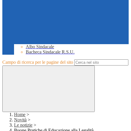
Albo Sindacale
Bacheca Sindacale R.S.U.
Campo di ricerca per le pagine del sito
Home
>
Novità
>
Le notizie
>
Buone Pratiche di Educazione alla Legalità