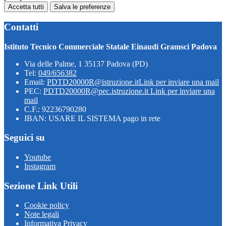
Accetta tutti
Salva le preferenze
Contatti
Istituto Tecnico Commerciale Statale Einaudi Gramsci Padova
Via delle Palme, 1 35137 Padova (PD)
Tel:
049/656382
Email:
PDTD20000R@istruzione.it
Link per inviare una mail
PEC:
PDTD20000R@pec.istruzione.it
Link per inviare una
mail
C.F.: 92236790280
IBAN: USARE IL SISTEMA pago in rete
Seguici su
Youtube
Instagram
Sezione Link Utili
Cookie policy
Note legali
Informativa Privacy