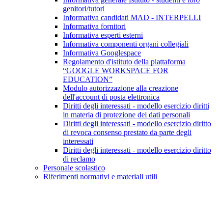
genitori/tutori
Informativa candidati MAD - INTERPELLI
Informativa fornitori
Informativa esperti esterni
Informativa componenti organi collegiali
Informativa Googlespace
Regolamento d'istituto della piattaforma
“GOOGLE WORKSPACE FOR
EDUCATION”
Modulo autorizzazione alla creazione
dell'account di posta elettronica
Diritti degli interessati - modello esercizio diritti
in materia di protezione dei dati personali
Diritti degli interessati - modello esercizio diritto
di revoca consenso prestato da parte degli
interessati
Diritti degli interessati - modello esercizio diritto
di reclamo
Personale scolastico
Riferimenti normativi e materiali utili