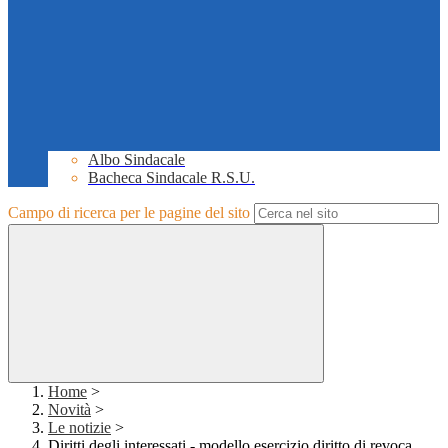
Albo Sindacale
Bacheca Sindacale R.S.U.
Campo di ricerca per le pagine del sito
Home
>
Novità
>
Le notizie
>
Diritti degli interessati - modello esercizio diritto di revoca