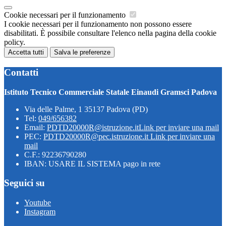
Cookie necessari per il funzionamento
I cookie necessari per il funzionamento non possono essere
disabilitati. È possibile consultare l'elenco nella pagina della cookie
policy.
Accetta tutti
Salva le preferenze
Contatti
Istituto Tecnico Commerciale Statale Einaudi Gramsci Padova
Via delle Palme, 1 35137 Padova (PD)
Tel:
049/656382
Email:
PDTD20000R@istruzione.it
Link per inviare una mail
PEC:
PDTD20000R@pec.istruzione.it
Link per inviare una
mail
C.F.: 92236790280
IBAN: USARE IL SISTEMA pago in rete
Seguici su
Youtube
Instagram