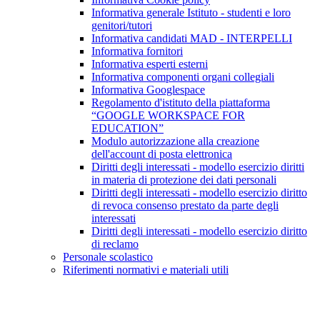
Informativa generale Istituto - studenti e loro
genitori/tutori
Informativa candidati MAD - INTERPELLI
Informativa fornitori
Informativa esperti esterni
Informativa componenti organi collegiali
Informativa Googlespace
Regolamento d'istituto della piattaforma
“GOOGLE WORKSPACE FOR
EDUCATION”
Modulo autorizzazione alla creazione
dell'account di posta elettronica
Diritti degli interessati - modello esercizio diritti
in materia di protezione dei dati personali
Diritti degli interessati - modello esercizio diritto
di revoca consenso prestato da parte degli
interessati
Diritti degli interessati - modello esercizio diritto
di reclamo
Personale scolastico
Riferimenti normativi e materiali utili