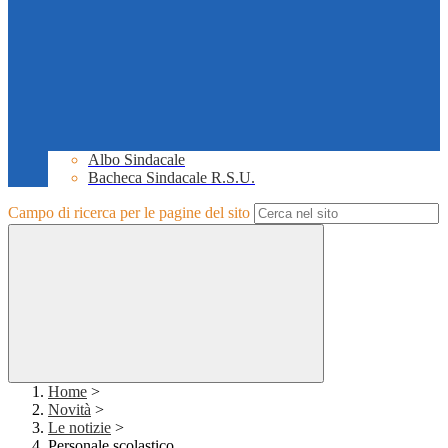
Albo Sindacale
Bacheca Sindacale R.S.U.
Campo di ricerca per le pagine del sito
Home
>
Novità
>
Le notizie
>
Personale scolastico