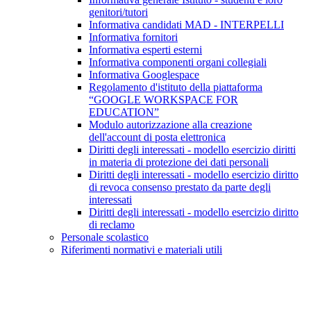
genitori/tutori
Informativa candidati MAD - INTERPELLI
Informativa fornitori
Informativa esperti esterni
Informativa componenti organi collegiali
Informativa Googlespace
Regolamento d'istituto della piattaforma
“GOOGLE WORKSPACE FOR
EDUCATION”
Modulo autorizzazione alla creazione
dell'account di posta elettronica
Diritti degli interessati - modello esercizio diritti
in materia di protezione dei dati personali
Diritti degli interessati - modello esercizio diritto
di revoca consenso prestato da parte degli
interessati
Diritti degli interessati - modello esercizio diritto
di reclamo
Personale scolastico
Riferimenti normativi e materiali utili