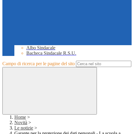
Albo Sindacale
Bacheca Sindacale R.S.U.
Campo di ricerca per le pagine del sito
Home
>
Novità
>
Le notizie
>
Garante per la protezione dei dati personali - La scuola a