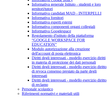
Informativa generale Istituto - studenti e loro
genitori/tutori
Informativa candidati MAD - INTERPELLI
Informativa fornitori
Informativa esperti esterni
Informativa componenti organi collegiali
Informativa Googlespace
Regolamento d'istituto della piattaforma
“GOOGLE WORKSPACE FOR
EDUCATION”
Modulo autorizzazione alla creazione
dell'account di posta elettronica
Diritti degli interessati - modello esercizio diritti
in materia di protezione dei dati personali
Diritti degli interessati - modello esercizio diritto
di revoca consenso prestato da parte degli
interessati
Diritti degli interessati - modello esercizio diritto
di reclamo
Personale scolastico
Riferimenti normativi e materiali utili