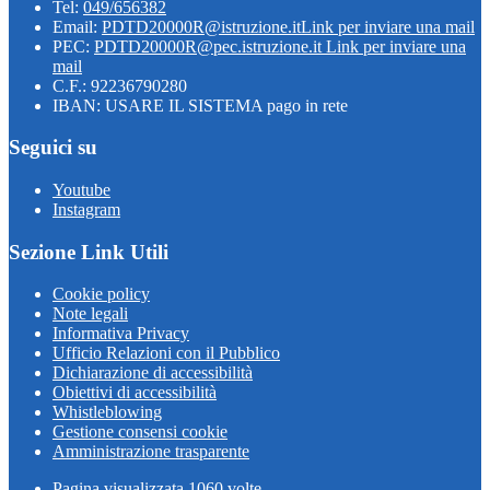
Tel:
049/656382
Email:
PDTD20000R@istruzione.it
Link per inviare una mail
PEC:
PDTD20000R@pec.istruzione.it
Link per inviare una
mail
C.F.: 92236790280
IBAN: USARE IL SISTEMA pago in rete
Seguici su
Youtube
Instagram
Sezione Link Utili
Cookie policy
Note legali
Informativa Privacy
Ufficio Relazioni con il Pubblico
Dichiarazione di accessibilità
Obiettivi di accessibilità
Whistleblowing
Gestione consensi cookie
Amministrazione trasparente
Pagina visualizzata
1060
volte