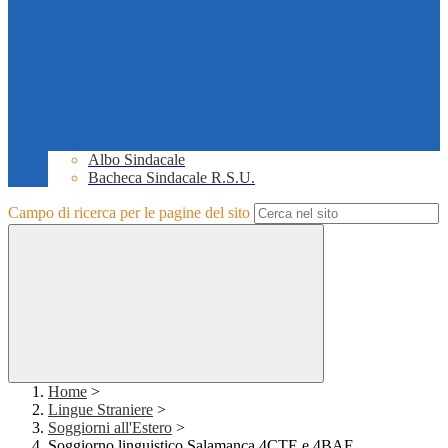
Albo Sindacale
Bacheca Sindacale R.S.U.
Campo di ricerca per le pagine del sito
Home
>
Lingue Straniere
>
Soggiorni all'Estero
>
Soggiorno linguistico Salamanca 4CTE e 4BAE