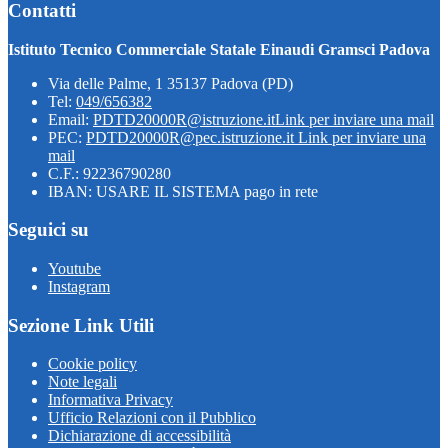
Contatti
Istituto Tecnico Commerciale Statale Einaudi Gramsci Padova
Via delle Palme, 1 35137 Padova (PD)
Tel:
049/656382
Email:
PDTD20000R@istruzione.it
Link per inviare una mail
PEC:
PDTD20000R@pec.istruzione.it
Link per inviare una
mail
C.F.: 92236790280
IBAN: USARE IL SISTEMA pago in rete
Seguici su
Youtube
Instagram
Sezione Link Utili
Cookie policy
Note legali
Informativa Privacy
Ufficio Relazioni con il Pubblico
Dichiarazione di accessibilità