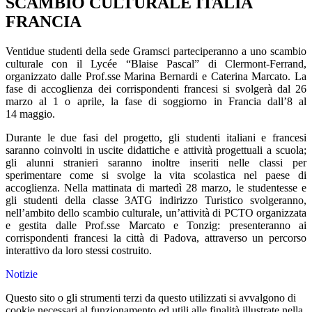
SCAMBIO CULTURALE ITALIA
FRANCIA
Ventidue studenti della sede Gramsci parteciperanno a uno scambio
culturale con il Lycée “Blaise Pascal” di Clermont-Ferrand,
organizzato dalle Prof.sse Marina Bernardi e Caterina Marcato. La
fase di accoglienza dei corrispondenti francesi si svolgerà dal 26
marzo al 1 o aprile, la fase di soggiorno in Francia dall’8 al
14 maggio.
Durante le due fasi del progetto, gli studenti italiani e francesi
saranno coinvolti in uscite didattiche e attività progettuali a scuola;
gli alunni stranieri saranno inoltre inseriti nelle classi per
sperimentare come si svolge la vita scolastica nel paese di
accoglienza. Nella mattinata di martedì 28 marzo, le studentesse e
gli studenti della classe 3ATG indirizzo Turistico svolgeranno,
nell’ambito dello scambio culturale, un’attività di PCTO organizzata
e gestita dalle Prof.sse Marcato e Tonzig: presenteranno ai
corrispondenti francesi la città di Padova, attraverso un percorso
interattivo da loro stessi costruito.
Notizie
Questo sito o gli strumenti terzi da questo utilizzati si avvalgono di
cookie necessari al funzionamento ed utili alle finalità illustrate nella