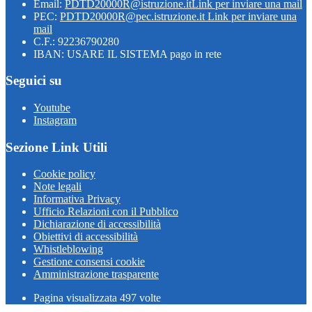
Email:
PDTD20000R@istruzione.it
Link per inviare una mail
PEC:
PDTD20000R@pec.istruzione.it
Link per inviare una
mail
C.F.: 92236790280
IBAN: USARE IL SISTEMA pago in rete
Seguici su
Youtube
Instagram
Sezione Link Utili
Cookie policy
Note legali
Informativa Privacy
Ufficio Relazioni con il Pubblico
Dichiarazione di accessibilità
Obiettivi di accessibilità
Whistleblowing
Gestione consensi cookie
Amministrazione trasparente
Pagina visualizzata
497
volte