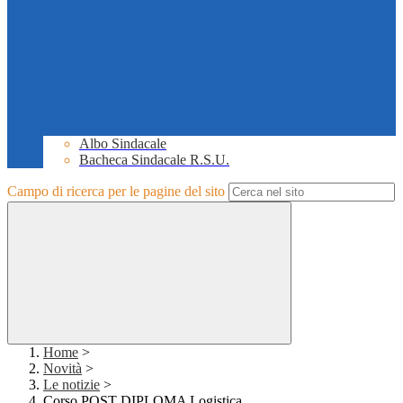
Albo Sindacale
Bacheca Sindacale R.S.U.
Campo di ricerca per le pagine del sito
Home
>
Novità
>
Le notizie
>
Corso POST DIPLOMA Logistica