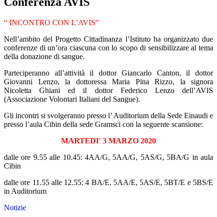
Conferenza AVIS
“ INCONTRO CON L’AVIS”
Nell’ambito del Progetto Cittadinanza l’Istituto ha organizzato due
conferenze di un’ora ciascuna con lo scopo di sensibilizzare al tema
della donazione di sangue.
Parteciperanno all’attività il dottor Giancarlo Canton, il dottor
Giovanni Lenzo, la dottoressa Maria Pina Rizzo, la signora
Nicoletta Ghiani ed il dottor Federico Lenzo dell’AVIS
(Associazione Volontari Italiani del Sangue).
Gli incontri si svolgeranno presso l’ Auditorium della Sede Einaudi e
presso l’aula Cibin della sede Gramsci con la seguente scansione:
MARTEDI' 3 MARZO 2020
dalle ore 9.55 alle 10.45: 4AA/G, 5AA/G, 5AS/G, 5BA/G in aula
Cibin
dalle ore 11.55 alle 12.55: 4 BA/E, 5AA/E, 5AS/E, 5BT/E e 5BS/E
in Auditorium
Notizie