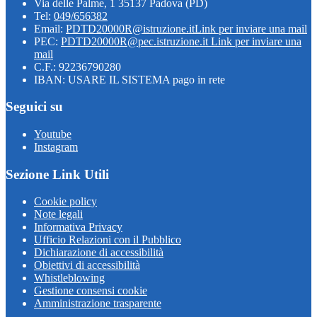
Via delle Palme, 1 35137 Padova (PD)
Tel:
049/656382
Email:
PDTD20000R@istruzione.it
Link per inviare una mail
PEC:
PDTD20000R@pec.istruzione.it
Link per inviare una
mail
C.F.: 92236790280
IBAN: USARE IL SISTEMA pago in rete
Seguici su
Youtube
Instagram
Sezione Link Utili
Cookie policy
Note legali
Informativa Privacy
Ufficio Relazioni con il Pubblico
Dichiarazione di accessibilità
Obiettivi di accessibilità
Whistleblowing
Gestione consensi cookie
Amministrazione trasparente