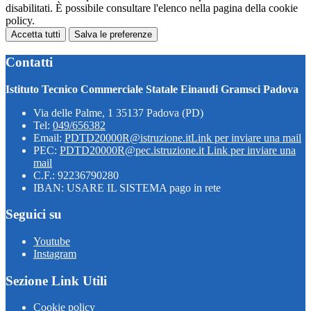
disabilitati. È possibile consultare l'elenco nella pagina della cookie
policy.
Accetta tutti
Salva le preferenze
Contatti
Istituto Tecnico Commerciale Statale Einaudi Gramsci Padova
Via delle Palme, 1 35137 Padova (PD)
Tel:
049/656382
Email:
PDTD20000R@istruzione.it
Link per inviare una mail
PEC:
PDTD20000R@pec.istruzione.it
Link per inviare una
mail
C.F.: 92236790280
IBAN: USARE IL SISTEMA pago in rete
Seguici su
Youtube
Instagram
Sezione Link Utili
Cookie policy