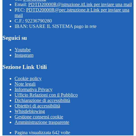
Email:
PDTD20000R@istruzione.it
Link per inviare una mail
PEC:
PDTD20000R@pec.istruzione.it
Link per inviare una
mail
C.F.: 92236790280
IBAN: USARE IL SISTEMA pago in rete
Seguici su
Youtube
Instagram
Sezione Link Utili
Cookie policy
Note legali
Informativa Privacy
Ufficio Relazioni con il Pubblico
Dichiarazione di accessibilità
Obiettivi di accessibilità
Whistleblowing
Gestione consensi cookie
Amministrazione trasparente
Pagina visualizzata
642
volte