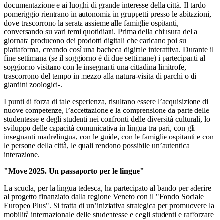
documentazione e ai luoghi di grande interesse della città. Il tardo
pomeriggio rientrano in autonomia in gruppetti presso le abitazioni,
dove trascorrono la serata assieme alle famiglie ospitanti,
conversando su vari temi quotidiani. Prima della chiusura della
giornata producono dei prodotti digitali che caricano poi su
piattaforma, creando così una bacheca digitale interattiva. Durante il
fine settimana (se il soggiorno è di due settimane) i partecipanti al
soggiorno visitano con le insegnanti una cittadina limitrofe,
trascorrono del tempo in mezzo alla natura-visita di parchi o di
giardini zoologici-.
I punti di forza di tale esperienza, risultano essere l’acquisizione di
nuove competenze, l’accettazione e la comprensione da parte delle
studentesse e degli studenti nei confronti delle diversità culturali, lo
sviluppo delle capacità comunicativa in lingua tra pari, con gli
insegnanti madrelingua, con le guide, con le famiglie ospitanti e con
le persone della città, le quali rendono possibile un’autentica
interazione.
"Move 2025. Un passaporto per le lingue"
La scuola, per la lingua tedesca, ha partecipato al bando per aderire
al progetto finanziato dalla regione Veneto
con il "Fondo Sociale
Europeo Plus"
. Si tratta di un’iniziativa strategica per promuovere la
mobilità internazionale delle studentesse e degli studenti e rafforzare