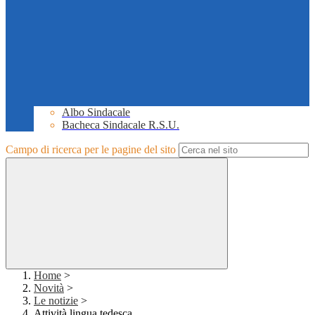
Albo Sindacale
Bacheca Sindacale R.S.U.
Campo di ricerca per le pagine del sito
Home
>
Novità
>
Le notizie
>
Attività lingua tedesca