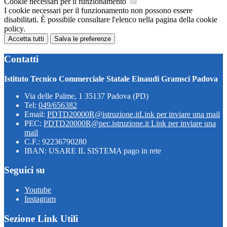
Cookie necessari per il funzionamento
I cookie necessari per il funzionamento non possono essere
disabilitati. È possibile consultare l'elenco nella pagina della cookie
policy.
Accetta tutti
Salva le preferenze
Contatti
Istituto Tecnico Commerciale Statale Einaudi Gramsci Padova
Via delle Palme, 1 35137 Padova (PD)
Tel:
049/656382
Email:
PDTD20000R@istruzione.it
Link per inviare una mail
PEC:
PDTD20000R@pec.istruzione.it
Link per inviare una
mail
C.F.: 92236790280
IBAN: USARE IL SISTEMA pago in rete
Seguici su
Youtube
Instagram
Sezione Link Utili