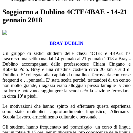
Soggiorno a Dublino 4CTE/4BAE - 14-21
gennaio 2018
BRAY-DUBLIN
Un gruppo di sedici studenti delle classi 4CT/E e 4BA/E ha
trascorso una settimana dal 14 gennaio al 21 gennaio 2018 a Bray -
Dublino accompagnati dalle professoresse Chiara Cingano e
Roberta Polo. Bray è una cittadina costiera circa 20 km a sud di
Dublino. E’ collegata alla capitale da una linea ferroviaria con corse
frequenti e …puntuali. E’ stata scelta perché, trattandosi di un centro
non molto grande, i ragazzi erano alloggiati presso famiglie vicino
tra loro e potevano raggiungere la scuola e/o la stazione ferroviaria
in circa 10' a piedi.
Le motivazioni che hanno spinto ad effettuare questa esperienza
sono state molteplici: approfondimento linguistico, Alternanza
Scuola Lavoro, arricchimento culturale e personale .
Gli studenti hanno frequentato nel pomeriggio un corso di lingua
per un totale di 15 ore, per migliorare le loro conoscenze della lingua