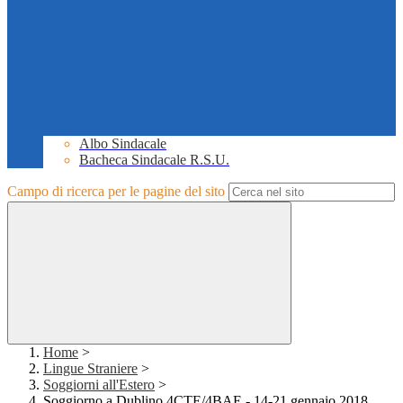
Albo Sindacale
Bacheca Sindacale R.S.U.
Campo di ricerca per le pagine del sito
Home
>
Lingue Straniere
>
Soggiorni all'Estero
>
Soggiorno a Dublino 4CTE/4BAE - 14-21 gennaio 2018