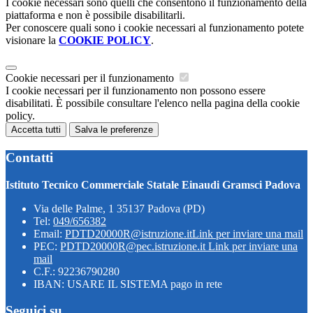
I cookie necessari sono quelli che consentono il funzionamento della
piattaforma e non è possibile disabilitarli.
Per conoscere quali sono i cookie necessari al funzionamento potete
visionare la
COOKIE POLICY
.
Cookie necessari per il funzionamento
I cookie necessari per il funzionamento non possono essere
disabilitati. È possibile consultare l'elenco nella pagina della cookie
policy.
Accetta tutti
Salva le preferenze
Contatti
Istituto Tecnico Commerciale Statale Einaudi Gramsci Padova
Via delle Palme, 1 35137 Padova (PD)
Tel:
049/656382
Email:
PDTD20000R@istruzione.it
Link per inviare una mail
PEC:
PDTD20000R@pec.istruzione.it
Link per inviare una
mail
C.F.: 92236790280
IBAN: USARE IL SISTEMA pago in rete
Seguici su