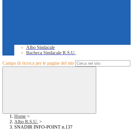
Albo Sindacale
Bacheca Sindacale R.S.U.
Campo di ricerca per le pagine del sito
Home
>
Albo R.S.U.
>
SNADIR INFO-POINT n.137