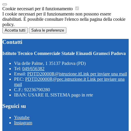
Cookie necessari per il funzionamento
I cookie necessari per il funzionamento non possono essere
disabilitati. È possibile consultare l'elenco nella pagina della cookie
policy.
Accetta tutti
Salva le preferenze
Contatti
Istituto Tecnico Commerciale Statale Einaudi Gramsci Padova
Via delle Palme, 1 35137 Padova (PD)
Tel:
049/656382
Email:
PDTD20000R@istruzione.it
Link per inviare una mail
PEC:
PDTD20000R@pec.istruzione.it
Link per inviare una
mail
C.F.: 92236790280
IBAN: USARE IL SISTEMA pago in rete
Seguici su
Youtube
Instagram