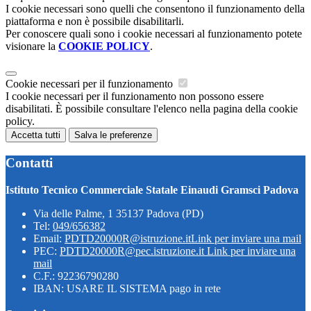
I cookie necessari sono quelli che consentono il funzionamento della
piattaforma e non è possibile disabilitarli.
Per conoscere quali sono i cookie necessari al funzionamento potete
visionare la
COOKIE POLICY
.
Cookie necessari per il funzionamento
I cookie necessari per il funzionamento non possono essere
disabilitati. È possibile consultare l'elenco nella pagina della cookie
policy.
Accetta tutti
Salva le preferenze
Contatti
Istituto Tecnico Commerciale Statale Einaudi Gramsci Padova
Via delle Palme, 1 35137 Padova (PD)
Tel:
049/656382
Email:
PDTD20000R@istruzione.it
Link per inviare una mail
PEC:
PDTD20000R@pec.istruzione.it
Link per inviare una
mail
C.F.: 92236790280
IBAN: USARE IL SISTEMA pago in rete