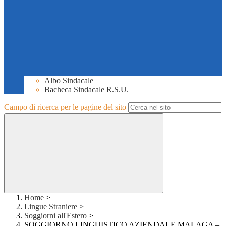
Albo Sindacale
Bacheca Sindacale R.S.U.
Campo di ricerca per le pagine del sito
Home
>
Lingue Straniere
>
Soggiorni all'Estero
>
SOGGIORNO LINGUISTICO AZIENDALE MALAGA –