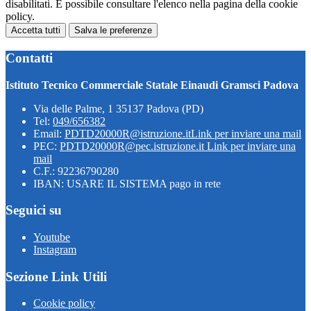
disabilitati. È possibile consultare l'elenco nella pagina della cookie
policy.
Accetta tutti
Salva le preferenze
Contatti
Istituto Tecnico Commerciale Statale Einaudi Gramsci Padova
Via delle Palme, 1 35137 Padova (PD)
Tel:
049/656382
Email:
PDTD20000R@istruzione.it
Link per inviare una mail
PEC:
PDTD20000R@pec.istruzione.it
Link per inviare una
mail
C.F.: 92236790280
IBAN: USARE IL SISTEMA pago in rete
Seguici su
Youtube
Instagram
Sezione Link Utili
Cookie policy