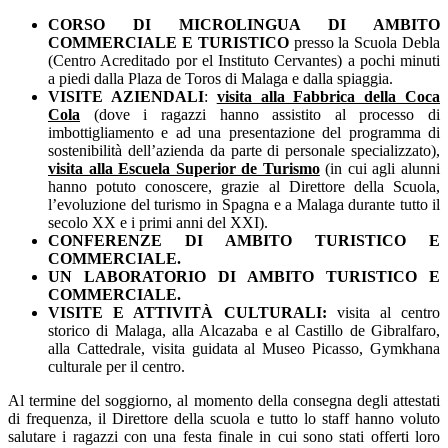
CORSO DI MICROLINGUA
DI AMBITO
COMMERCIALE E TURISTICO
presso la Scuola Debla
(Centro Acreditado por el Instituto Cervantes) a pochi minuti
a piedi dalla Plaza de Toros di Malaga e dalla spiaggia.
VISITE AZIENDALI
:
visita alla Fabbrica della Coca
Cola
(dove i ragazzi hanno assistito al processo di
imbottigliamento e ad una presentazione del programma di
sostenibilità dell’azienda da parte di personale specializzato),
visita alla Escuela Superior de Turismo
(in cui agli alunni
hanno potuto conoscere, grazie al Direttore della Scuola,
l’evoluzione del turismo in Spagna e a Malaga durante tutto il
secolo XX e i primi anni del XXI).
CONFERENZE DI AMBITO TURISTICO E
COMMERCIALE.
UN LABORATORIO DI AMBITO TURISTICO E
COMMERCIALE.
VISITE E ATTIVITÀ CULTURALI:
visita al centro
storico di Malaga, alla Alcazaba e al Castillo de Gibralfaro,
alla Cattedrale, visita guidata al Museo Picasso, Gymkhana
culturale per il centro.
Al termine del soggiorno, al momento della consegna degli attestati
di frequenza, il Direttore della scuola e tutto lo staff hanno voluto
salutare i ragazzi con una festa finale in cui sono stati offerti loro