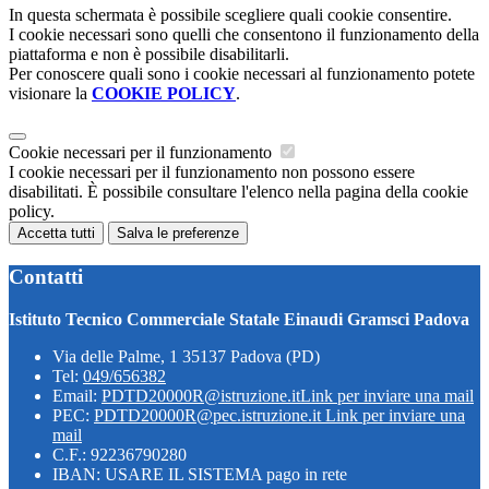
In questa schermata è possibile scegliere quali cookie consentire.
I cookie necessari sono quelli che consentono il funzionamento della
piattaforma e non è possibile disabilitarli.
Per conoscere quali sono i cookie necessari al funzionamento potete
visionare la
COOKIE POLICY
.
Cookie necessari per il funzionamento
I cookie necessari per il funzionamento non possono essere
disabilitati. È possibile consultare l'elenco nella pagina della cookie
policy.
Accetta tutti
Salva le preferenze
Contatti
Istituto Tecnico Commerciale Statale Einaudi Gramsci Padova
Via delle Palme, 1 35137 Padova (PD)
Tel:
049/656382
Email:
PDTD20000R@istruzione.it
Link per inviare una mail
PEC:
PDTD20000R@pec.istruzione.it
Link per inviare una
mail
C.F.: 92236790280
IBAN: USARE IL SISTEMA pago in rete