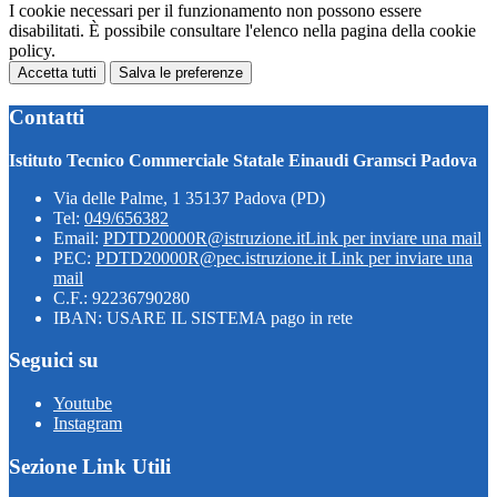
I cookie necessari per il funzionamento non possono essere
disabilitati. È possibile consultare l'elenco nella pagina della cookie
policy.
Accetta tutti
Salva le preferenze
Contatti
Istituto Tecnico Commerciale Statale Einaudi Gramsci Padova
Via delle Palme, 1 35137 Padova (PD)
Tel:
049/656382
Email:
PDTD20000R@istruzione.it
Link per inviare una mail
PEC:
PDTD20000R@pec.istruzione.it
Link per inviare una
mail
C.F.: 92236790280
IBAN: USARE IL SISTEMA pago in rete
Seguici su
Youtube
Instagram
Sezione Link Utili