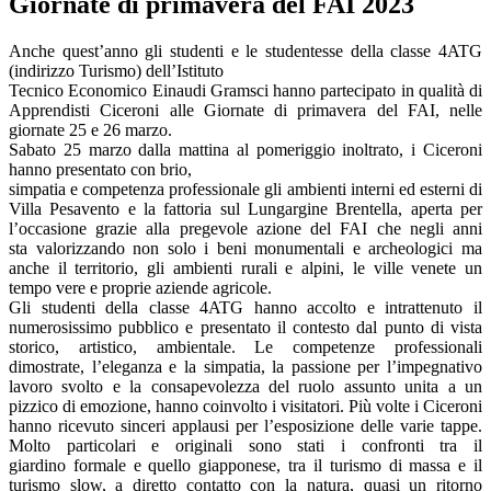
Giornate di primavera del FAI 2023
Anche quest’anno gli studenti e le studentesse della classe 4ATG
(indirizzo Turismo) dell’Istituto
Tecnico Economico Einaudi Gramsci hanno partecipato in qualità di
Apprendisti Ciceroni alle Giornate di primavera del FAI, nelle
giornate 25 e 26 marzo.
Sabato 25 marzo dalla mattina al pomeriggio inoltrato, i Ciceroni
hanno presentato con brio,
simpatia e competenza professionale gli ambienti interni ed esterni di
Villa Pesavento e la fattoria sul Lungargine Brentella, aperta per
l’occasione grazie alla pregevole azione del FAI che negli anni
sta valorizzando non solo i beni monumentali e archeologici ma
anche il territorio, gli ambienti rurali e alpini, le ville venete un
tempo vere e proprie aziende agricole.
Gli studenti della classe 4ATG hanno accolto e intrattenuto il
numerosissimo pubblico e presentato il contesto dal punto di vista
storico, artistico, ambientale. Le competenze professionali
dimostrate, l’eleganza e la simpatia, la passione per l’impegnativo
lavoro svolto e la consapevolezza del ruolo assunto unita a un
pizzico di emozione, hanno coinvolto i visitatori. Più volte i Ciceroni
hanno ricevuto sinceri applausi per l’esposizione delle varie tappe.
Molto particolari e originali sono stati i confronti tra il
giardino formale e quello giapponese, tra il turismo di massa e il
turismo slow, a diretto contatto con la natura, quasi un ritorno